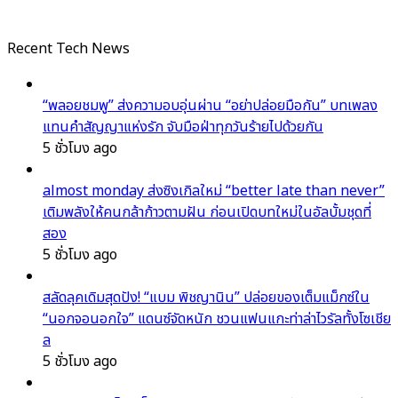
Recent Tech News
“พลอยชมพู” ส่งความอบอุ่นผ่าน “อย่าปล่อยมือกัน” บทเพลง
แทนคำสัญญาแห่งรัก จับมือฝ่าทุกวันร้ายไปด้วยกัน
5 ชั่วโมง ago
almost monday ส่งซิงเกิลใหม่ “better late than never”
เติมพลังให้คนกล้าก้าวตามฝัน ก่อนเปิดบทใหม่ในอัลบั้มชุดที่
สอง
5 ชั่วโมง ago
สลัดลุคเดิมสุดปัง! “แบม พิชญานิน” ปล่อยของเต็มแม็กซ์ใน
“นอกจอนอกใจ” แดนซ์จัดหนัก ชวนแฟนแกะท่าล่าไวรัลทั้งโซเชีย
ล
5 ชั่วโมง ago