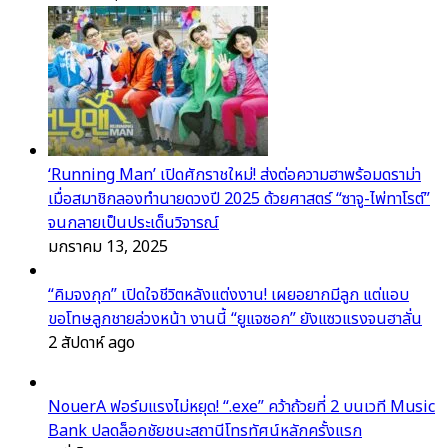
‘Running Man’ เปิดศักราชใหม่! ส่งต่อความฮาพร้อมดราม่า
เมื่อสมาชิกลองทำนายดวงปี 2025 ด้วยศาสตร์ “ซาจู-ไพ่ทาโรต์”
จนกลายเป็นประเด็นวิจารณ์
มกราคม 13, 2025
“คิมจงกุก” เปิดใจชีวิตหลังแต่งงาน! เผยอยากมีลูก แต่แอบ
ขอโทษลูกชายล่วงหน้า งานนี้ “ยูแจซอก” ยังแซวแรงจนฮาลั่น
2 สัปดาห์ ago
NouerA ฟอร์มแรงไม่หยุด! “.exe” คว้าถ้วยที่ 2 บนเวที Music
Bank ปลดล็อกชัยชนะสถานีโทรทัศน์หลักครั้งแรก