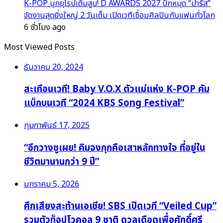
K-POP บุกยุโรปเต็มสูบ! D AWARDS 2027 ปักหมุด “ปารีส”
จัดงานสุดยิ่งใหญ่ 2 วันเต็ม เปิดเวทีเชื่อมศิลปินกับแฟนทั่วโลก
6 ชั่วโมง ago
Most Viewed Posts
ธันวาคม 20, 2024
สะเทือนเวที! Baby V.O.X ตัวแม่แห่ง K-POP คัม
แบ็กบนเวที “2024 KBS Song Festival”
กุมภาพันธ์ 17, 2025
“อีกวางซูเผย! คิมจงกุกคือเสาหลักทางใจ ที่อยู่ใน
ชีวิตมานานกว่า 9 ปี”
มกราคม 5, 2026
ศึกเสียงสะท้านเอเชีย! SBS เปิดเวที “Veiled Cup”
รวมตัวท็อปโวคอล 9 ชาติ ดวลเดือดเพื่อศักดิ์ศรี