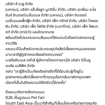
บริษัท ซี แวลู จำกัด
(มหาชน), บริษัท แอ๊บโซลูท นูทริชั่น จำกัด, บริษัท เอเชี่ยน อะไล
อันซ์ อินเตอร์เนชั่นแนล จำกัด (มหาชน), บริษัท อินเตอร์
เนชั่นแนลเพ็ทฟู้ด จำกัด, บริษัท เพ็ท ทรีทส์ จำกัด, บริษัท ไทยออ
ซัม จำกัด, บริษัท เพ็ท โฟกัส จำกัด (เบทาโกร), บริษัท เพ็ท โพรเท
คท์ จำกัด (คานิว่า) และอีกมากมาย
พร้อมด้วยโปรแกรมงานสัมมนาที่อัดแน่นไปด้วยข่าวสารความรู้
งานวิจัย
และแนวโน้มสำหรับการประกอบธุรกิจสัตว์เลี้ยงจากมุมมองของ
นานาชาติสู่ภูมิภาคเอเชียอย่างครบวงจร”
นายโยฮันเนส เคร้าส์ ผู้จัดการโครงการอาวุโส บริษัท วีเอ็นยู
เอเชีย แปซิฟิค จำกัด
กล่าว “เรารู้สึกเป็นเกียรติอย่างยิ่งที่ได้ต้อนรับผู้ที่อยู่ใน
อุตสาหกรรมสัตว์เลี้ยงจากทั่วทุกมุมโลกกลับมายังกรุงเทพฯ
เมืองที่เต็มไปด้วยความมีชีวิตชีวานี้อีกครั้ง”
ด้วยแนวคิดการจัดงานแบบ
B2B เต็มรูปแบบ Pet Fair
South East Asia เป็นเวทีสำคัญที่เชื่อมโยงเครือข่ายทางธุรกิจ