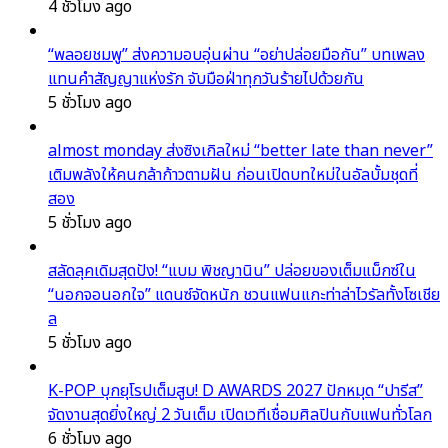
4 ชั่วโมง ago
“พลอยชมพู” ส่งความอบอุ่นผ่าน “อย่าปล่อยมือกัน” บทเพลง
แทนคำสัญญาแห่งรัก จับมือฝ่าทุกวันร้ายไปด้วยกัน
5 ชั่วโมง ago
almost monday ส่งซิงเกิลใหม่ “better late than never”
เติมพลังให้คนกล้าก้าวตามฝัน ก่อนเปิดบทใหม่ในอัลบั้มชุดที่
สอง
5 ชั่วโมง ago
สลัดลุคเดิมสุดปัง! “แบม พิชญานิน” ปล่อยของเต็มแม็กซ์ใน
“นอกจอนอกใจ” แดนซ์จัดหนัก ชวนแฟนแกะท่าล่าไวรัลทั้งโซเชีย
ล
5 ชั่วโมง ago
K-POP บุกยุโรปเต็มสูบ! D AWARDS 2027 ปักหมุด “ปารีส”
จัดงานสุดยิ่งใหญ่ 2 วันเต็ม เปิดเวทีเชื่อมศิลปินกับแฟนทั่วโลก
6 ชั่วโมง ago