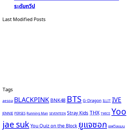
ระดับทวีป
Last Modified Posts
Tags
BTS
BLACKPINK
IVE
BNK48
G-Dragon
aespa
ILLIT
Yoo
THX
Stray Kids
JENNIE
PERSES
Running Man
TWICE
SEVENTEEN
ยูแจซอก
jae suk
You Quiz on the Block
เชฟวิลแมน