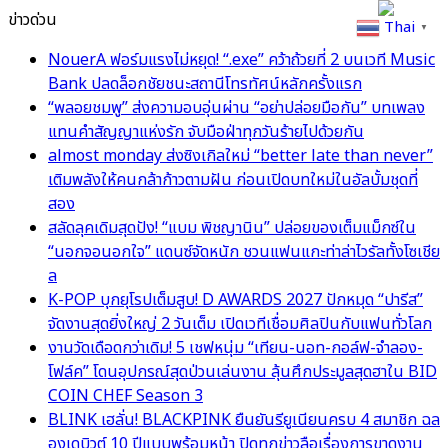
ข่าวด่วน
Thai
▼
NouerA ฟอร์มแรงไม่หยุด! “.exe” คว้าถ้วยที่ 2 บนเวที Music
Bank ปลดล็อกชัยชนะสถานีโทรทัศน์หลักครั้งแรก
“พลอยชมพู” ส่งความอบอุ่นผ่าน “อย่าปล่อยมือกัน” บทเพลง
แทนคำสัญญาแห่งรัก จับมือฝ่าทุกวันร้ายไปด้วยกัน
almost monday ส่งซิงเกิลใหม่ “better late than never”
เติมพลังให้คนกล้าก้าวตามฝัน ก่อนเปิดบทใหม่ในอัลบั้มชุดที่
สอง
สลัดลุคเดิมสุดปัง! “แบม พิชญานิน” ปล่อยของเต็มแม็กซ์ใน
“นอกจอนอกใจ” แดนซ์จัดหนัก ชวนแฟนแกะท่าล่าไวรัลทั้งโซเชีย
ล
K-POP บุกยุโรปเต็มสูบ! D AWARDS 2027 ปักหมุด “ปารีส”
จัดงานสุดยิ่งใหญ่ 2 วันเต็ม เปิดเวทีเชื่อมศิลปินกับแฟนทั่วโลก
งานวัดเดือดกว่าเดิม! 5 เชฟหนุ่ม “เทียน-นอท-กอล์ฟ-จำลอง-
โฟล์ค” โดนอุปกรณ์สุดป่วนเล่นงาน ลุ้นศึกประมูลสุดฮาใน BID
COIN CHEF Season 3
BLINK เฮลั่น! BLACKPINK ยืนยันรียูเนียนครบ 4 สมาชิก ฉล
องเดบิวต์ 10 ปีแบบพร้อมหน้า ปิดทุกข่าวลือเรื่องการขาดงาน