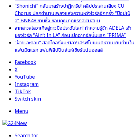
“Shonichi” กลับมาสร้างปาฏิหาริย์! คลิปประสานเสียง CU
Chorus ปลุกตำนานเพลงแห่งความหวังไวรัลอีกครั้ง “ป๊อปเป้
อ” BNK48 ซาบซึ้ง ขอบคุณทุกแรงสนับสนุน
จากสาวสโลวาเกียสู่ดาวป๊อประดับโลก! ทำความรู้จัก ADELA เจ้า
ของไวรัล “Ain’t In LA” ก่อนเปิดฉากอัลบั้มแรก “PRIMA”
“ฝ้าย-อะตอม” ฮอตไกลถึงมะนิลา! เสิร์ฟโมเมนต์หวานเกินต้านใน
แฟนมีตแรก แฟนฟิลิปปินส์แห่เชียร์แน่นฮอลล์
Facebook
X
YouTube
Instagram
TikTok
Switch skin
Menu
Search for