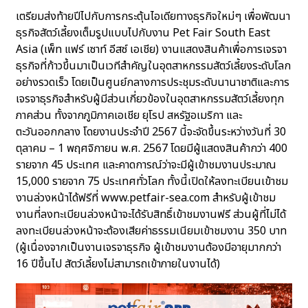
เตรียมส่งท้ายปีไปกับการกระตุ้นไอเดียทางธุรกิจใหม่ๆ เพื่อพัฒนา
ธุรกิจสัตว์เลี้ยงเต็มรูปแบบไปกับงาน Pet Fair South East
Asia (เพ็ท แฟร์ เซาท์ อีสซ์ เอเชีย) งานแสดงสินค้าเพื่อการเจรจา
ธุรกิจที่ก้าวขึ้นมาเป็นเวทีสำคัญในอุตสาหกรรมสัตว์เลี้ยงระดับโลก
อย่างรวดเร็ว โดยเป็นศูนย์กลางการประชุมระดับนานาชาติและการ
เจรจาธุรกิจสำหรับผู้มีส่วนเกี่ยวข้องในอุตสาหกรรมสัตว์เลี้ยงทุก
ภาคส่วน ทั้งจากภูมิภาคเอเชีย ยุโรป สหรัฐอเมริกา และ
ตะวันออกกลาง โดยงานประจำปี 2567 นี้จะจัดขึ้นระหว่างวันที่ 30
ตุลาคม – 1 พฤศจิกายน พ.ศ. 2567 โดยมีผู้แสดงสินค้ากว่า 400
รายจาก 45 ประเทศ และคาดการณ์ว่าจะมีผู้เข้าชมงานประมาณ
15,000 รายจาก 75 ประเทศทั่วโลก ทั้งนี้เปิดให้ลงทะเบียนเข้าชม
งานล่วงหน้าได้ฟรีที่ www.petfair-sea.com สำหรับผู้เข้าชม
งานที่ลงทะเบียนล่วงหน้าจะได้รับสิทธิ์เข้าชมงานฟรี ส่วนผู้ที่ไม่ได้
ลงทะเบียนล่วงหน้าจะต้องเสียค่าธรรมเนียมเข้าชมงาน 350 บาท
(ผู้เนื่องจากเป็นงานเจรจาธุรกิจ ผู้เข้าชมงานต้องมีอายุมากกว่า
16 ปีขึ้นไป สัตว์เลี้ยงไม่สามารถเข้าภายในงานได้)