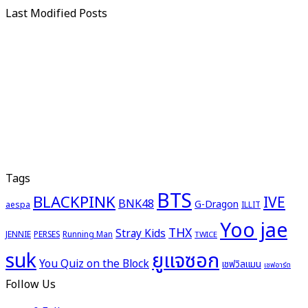
Last Modified Posts
Tags
BTS
BLACKPINK
IVE
BNK48
G-Dragon
aespa
ILLIT
Yoo jae
THX
Stray Kids
JENNIE
PERSES
Running Man
TWICE
ยูแจซอก
suk
You Quiz on the Block
เชฟวิลแมน
เชฟอาร์ต
Follow Us