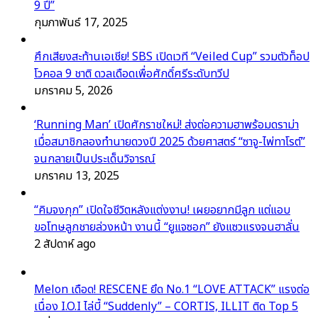
9 ปี”
กุมภาพันธ์ 17, 2025
ศึกเสียงสะท้านเอเชีย! SBS เปิดเวที “Veiled Cup” รวมตัวท็อป
โวคอล 9 ชาติ ดวลเดือดเพื่อศักดิ์ศรีระดับทวีป
มกราคม 5, 2026
‘Running Man’ เปิดศักราชใหม่! ส่งต่อความฮาพร้อมดราม่า
เมื่อสมาชิกลองทำนายดวงปี 2025 ด้วยศาสตร์ “ซาจู-ไพ่ทาโรต์”
จนกลายเป็นประเด็นวิจารณ์
มกราคม 13, 2025
“คิมจงกุก” เปิดใจชีวิตหลังแต่งงาน! เผยอยากมีลูก แต่แอบ
ขอโทษลูกชายล่วงหน้า งานนี้ “ยูแจซอก” ยังแซวแรงจนฮาลั่น
2 สัปดาห์ ago
Melon เดือด! RESCENE ยึด No.1 “LOVE ATTACK” แรงต่อ
เนื่อง I.O.I ไล่บี้ “Suddenly” – CORTIS, ILLIT ติด Top 5