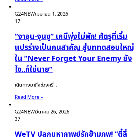
G24NEW
เมษายน 1, 2026
17
“จาอุน-จุนซู” เคมีพุ่งไม่พัก! ศัตรูที่เริ่ม
แปรร่างเป็นคนสำคัญ สู่บททดสอบใหญ่
ใน “Never Forget Your Enemy ยัง
ไง..ก็ใช่นาย”
เดินทางมาถึงช่วงครึ่…
Read More »
G24NEW
มีนาคม 26, 2026
37
WeTV ปลุกมหากาพย์รักข้ามภพ! “ตี๋ลี่