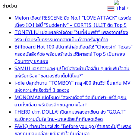
ข่าวด่วน
Thai
▼
Melon เดือด! RESCENE ยึด No.1 “LOVE ATTACK” แรงต่อ
เนื่อง I.O.I ไล่บี้ “Suddenly” – CORTIS, ILLIT ติด Top 5
TONEYLIU เปิดแผลหัวใจด้วย “วันที่ฝนพรำ” เพลงจากเรื่อง
จริง เมื่อประโยคธรรมดากลายเป็นคำลาครั้งสุดท้าย
Billboard Hot 100 สัปดาห์ล่าสุดเดือดจัด! “Choosin’ Texas”
ครองบัลลังก์ต่อ พร้อมสร้างประวัติศาสตร์ Top 5 เป็นเพลง
Country ยกแผง
SAMUI แจกความละมุน! โชว์เสียงผ่านไอจีสั้น ๆ แต่แฟนใจสั่น
แห่เรียกร้อง “ขอเวอร์ชันเต็มได้ไหม?”
i-dle ปลุกตำนาน “TOMBOY” ทะลุ 400 ล้านวิว! ขึ้นแท่น MV
แห่งความสำเร็จตัวที่ 3 ของวง
MONOMAX เปิดโหมด! “สิงหาเดือด” จัดเต็มกีฬา–ซีรีส์ ดูกัน
ยาวทั้งเดือน พรีเมียร์ลีกชนลูกยางโลก!
F.HERO ปะทะ DOLLA! เปิดเกมเพลงอาเซียน ส่ง “G.O.A.T”
ระเบิดความมั่นใจ ไทย–มาเลเซียแท็กทีมสุดเดือด
FAVIQ ทำคนใจบาง! ส่ง “Before you go (ถ้าเธอจะไป)” เพลง
ของคนยอมปล่อย แต่ขอหัวใจคืนก่อนลา