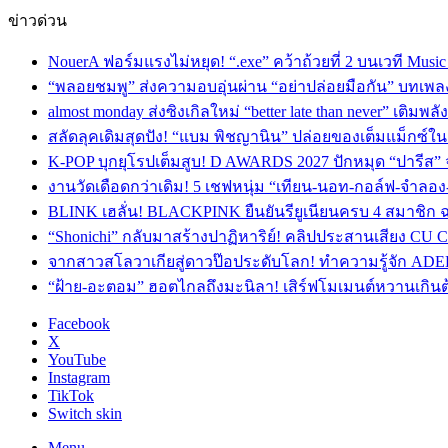
ข่าวด่วน
NouerA ฟอร์มแรงไม่หยุด! “.exe” คว้าถ้วยที่ 2 บนเวที Mu
“พลอยชมพู” ส่งความอบอุ่นผ่าน “อย่าปล่อยมือกัน” บทเพล
almost monday ส่งซิงเกิลใหม่ “better late than never” เติม
สลัดลุคเดิมสุดปัง! “แบม พิชญานิน” ปล่อยของเต็มแม็กซ์
K-POP บุกยุโรปเต็มสูบ! D AWARDS 2027 ปักหมุด “ปารีส” จัด
งานวัดเดือดกว่าเดิม! 5 เชฟหนุ่ม “เทียน-นอท-กอล์ฟ-จำลอ
BLINK เฮลั่น! BLACKPINK ยืนยันรียูเนียนครบ 4 สมาชิก ฉ
“Shonichi” กลับมาสร้างปาฏิหาริย์! คลิปประสานเสียง CU
จากสาวสโลวาเกียสู่ดาวป๊อประดับโลก! ทำความรู้จัก ADEL
“ฝ้าย-อะตอม” ฮอตไกลถึงมะนิลา! เสิร์ฟโมเมนต์หวานเกินต
Facebook
X
YouTube
Instagram
TikTok
Switch skin
Menu