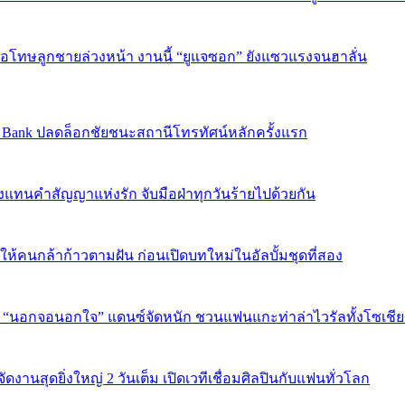
บขอโทษลูกชายล่วงหน้า งานนี้ “ยูแจซอก” ยังแซวแรงจนฮาลั่น
sic Bank ปลดล็อกชัยชนะสถานีโทรทัศน์หลักครั้งแรก
งแทนคำสัญญาแห่งรัก จับมือฝ่าทุกวันร้ายไปด้วยกัน
พลังให้คนกล้าก้าวตามฝัน ก่อนเปิดบทใหม่ในอัลบั้มชุดที่สอง
ใน “นอกจอนอกใจ” แดนซ์จัดหนัก ชวนแฟนแกะท่าล่าไวรัลทั้งโซเชี
งานสุดยิ่งใหญ่ 2 วันเต็ม เปิดเวทีเชื่อมศิลปินกับแฟนทั่วโลก