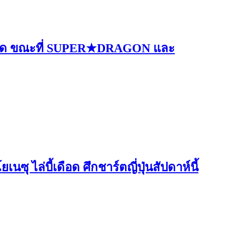
ุดเดือด ขณะที่ SUPER★DRAGON และ
ไล่บี้เดือด ศึกชาร์ตญี่ปุ่นสัปดาห์นี้