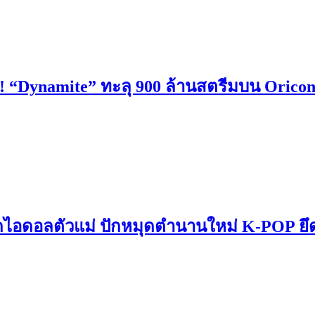
่น! “Dynamite” ทะลุ 900 ล้านสตรีมบน Orico
งาดไอดอลตัวแม่ ปักหมุดตำนานใหม่ K-POP ย