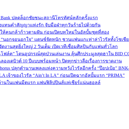
sic Bank ปลดล็อกชัยชนะสถานีโทรทัศน์หลักครั้งแรก
งแทนคำสัญญาแห่งรัก จับมือฝ่าทุกวันร้ายไปด้วยกัน
พลังให้คนกล้าก้าวตามฝัน ก่อนเปิดบทใหม่ในอัลบั้มชุดที่สอง
ใน “นอกจอนอกใจ” แดนซ์จัดหนัก ชวนแฟนแกะท่าล่าไวรัลทั้งโซเชี
งานสุดยิ่งใหญ่ 2 วันเต็ม เปิดเวทีเชื่อมศิลปินกับแฟนทั่วโลก
ง-โฟล์ค” โดนอุปกรณ์สุดป่วนเล่นงาน ลุ้นศึกประมูลสุดฮาใน BID 
ลองเดบิวต์ 10 ปีแบบพร้อมหน้า ปิดทุกข่าวลือเรื่องการขาดงาน
 Chorus ปลุกตำนานเพลงแห่งความหวังไวรัลอีกครั้ง “ป๊อปเป้อ” BN
A เจ้าของไวรัล “Ain’t In LA” ก่อนเปิดฉากอัลบั้มแรก “PRIMA”
้านในแฟนมีตแรก แฟนฟิลิปปินส์แห่เชียร์แน่นฮอลล์