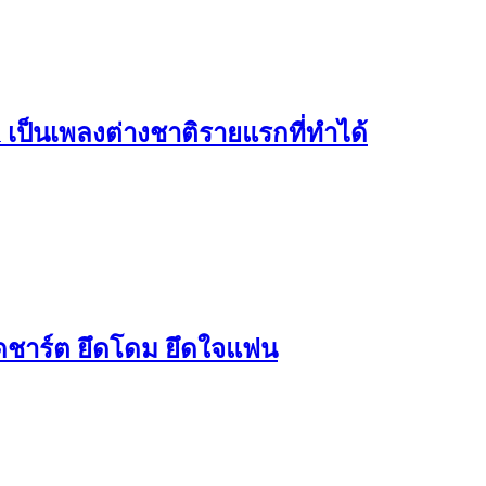
n เป็นเพลงต่างชาติรายแรกที่ทำได้
ึดชาร์ต ยึดโดม ยึดใจแฟน