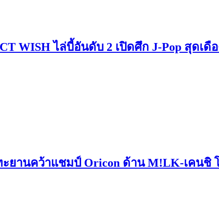
NCT WISH ไล่บี้อันดับ 2 เปิดศึก J-Pop ส
นคว้าแชมป์ Oricon ด้าน M!LK-เคนชิ โยเนซุ 