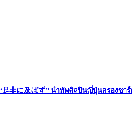
ป์ “是非に及ばず” นำทัพศิลปินญี่ปุ่นครองชาร