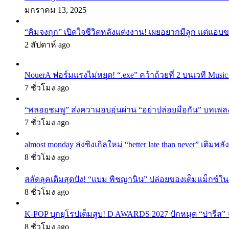
มกราคม 13, 2025
“คิมจงกุก” เปิดใจชีวิตหลังแต่งงาน! เผยอยากมีลูก แต่แอ
2 สัปดาห์ ago
NouerA ฟอร์มแรงไม่หยุด! “.exe” คว้าถ้วยที่ 2 บนเวที Mu
7 ชั่วโมง ago
“พลอยชมพู” ส่งความอบอุ่นผ่าน “อย่าปล่อยมือกัน” บทเพล
7 ชั่วโมง ago
almost monday ส่งซิงเกิลใหม่ “better late than never” เติม
8 ชั่วโมง ago
สลัดลุคเดิมสุดปัง! “แบม พิชญานิน” ปล่อยของเต็มแม็กซ์
8 ชั่วโมง ago
K-POP บุกยุโรปเต็มสูบ! D AWARDS 2027 ปักหมุด “ปารีส” จัด
8 ชั่วโมง ago