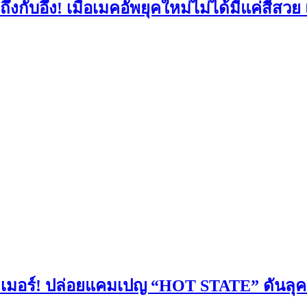
กับอึ้ง! เมื่อเมคอัพยุคใหม่ไม่ได้มีแค่สีสวย 
เมอร์! ปล่อยแคมเปญ “HOT STATE” ดันลุค