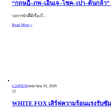
“กฤษฎิ์–ภพ–เอ็นเจ–โชค–เปา–ต้นกล้า” ถึง
วงการบิวตี้มีเรื่องใ…
Read More »
G24NEW
เมษายน 10, 2026
12
WHITE FOX เสิร์ฟความร้อนแรงรับซัม