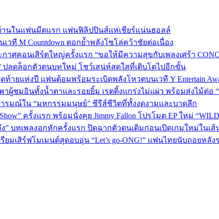
้านในแฟนมีตแรก แฟนฟิลิปปินส์แห่เชียร์แน่นฮอลล์
 บนเวที M Countdown ตอกย้ำพลังโซโล่คว้าชัยต่อเนื่อง
กาศคอนเสิร์ตใหญ่ครั้งแรก “ขอให้มีความสุขกับเพลงเศร้า CONCER
” ปลดล็อกตัวตนบทใหม่ โชว์เสน่ห์สดใสที่เติบโตไปอีกขั้น
P 5 สุดท้ายแห่งปี แฟนด้อมพร้อมระเบิดพลังโหวตบนเวที Y Entertain Aw
” พาผู้ชมอินทั้งน้ำตาและรอยยิ้ม เรตติ้งแกร่งไม่แผ่ว พร้อมส่งไม้ต
อารมณ์ใน “มหกรรมมนุษย์” ซีรีส์ชีวิตที่ทั้งงดงามและบาดลึก
 Show” ครั้งแรก พร้อมนั่งคุย Jimmy Fallon โปรโมต EP ใหม่ “WIL
ถึง” บทเพลงอกหักครั้งแรก ปิดฉากตัวตนเดิมก่อนเปิดเกมใหม่ในเส
เตรียมเสิร์ฟโมเมนต์สุดอบอุ่น “Let’s go-ONG!” แฟนไทยนับถอยหลัง