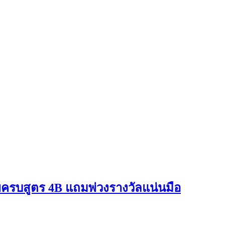
ยครบสูตร 4B แถมพ่วงรางวัลแน่นมือ