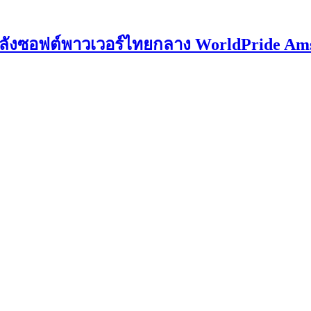
์พลังซอฟต์พาวเวอร์ไทยกลาง WorldPride Amst