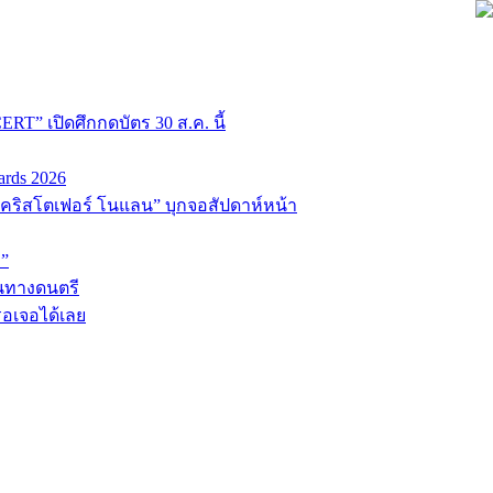
T” เปิดศึกกดบัตร 30 ส.ค. นี้
ards 2026
่อ “คริสโตเฟอร์ โนแลน” บุกจอสัปดาห์หน้า
D”
้นทางดนตรี
รอเจอได้เลย