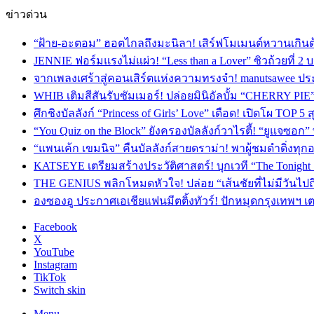
ข่าวด่วน
“ฝ้าย-อะตอม” ฮอตไกลถึงมะนิลา! เสิร์ฟโมเมนต์หวานเกินต
JENNIE ฟอร์มแรงไม่แผ่ว! “Less than a Lover” ซิวถ้วยที่ 2
จากเพลงเศร้าสู่คอนเสิร์ตแห่งความทรงจำ! manutsawee ประ
WHIB เติมสีสันรับซัมเมอร์! ปล่อยมินิอัลบั้ม “CHERRY PIE
ศึกชิงบัลลังก์ “Princess of Girls’ Love” เดือด! เปิดโผ TO
“You Quiz on the Block” ยังครองบัลลังก์วาไรตี้! “ยูแจซอก
“แพนเค้ก เขมนิจ” คืนบัลลังก์สายดราม่า! พาผู้ชมดำดิ่งทุก
KATSEYE เตรียมสร้างประวัติศาสตร์! บุกเวที “The Tonight
THE GENIUS พลิกโหมดหัวใจ! ปล่อย “เส้นชัยที่ไม่มีวันไป
องซองอู ประกาศเอเชียแฟนมีตติ้งทัวร์! ปักหมุดกรุงเทพฯ 
Facebook
X
YouTube
Instagram
TikTok
Switch skin
Menu