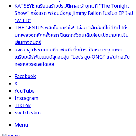
KATSEYE เตรียมสร้างประวัติศาสตร์! บุกเวที “The Tonight
Show” ครั้งแรก พร้อมนั่งคุย Jimmy Fallon โปรโมต EP ใหม่
“WILD”
THE GENIUS พลิกโหมดหัวใจ! ปล่อย “เส้นชัยที่ไม่มีวันไปถึง”
บทเพลงอกหักครั้งแรก ปิดฉากตัวตนเดิมก่อนเปิดเกมใหม่ใน
เส้นทางดนตรี
องซองอู ประกาศเอเชียแฟนมีตติ้งทัวร์! ปักหมุดกรุงเทพฯ
เตรียมเสิร์ฟโมเมนต์สุดอบอุ่น “Let’s go-ONG!” แฟนไทยนับ
ถอยหลังรอเจอได้เลย
Facebook
X
YouTube
Instagram
TikTok
Switch skin
Menu