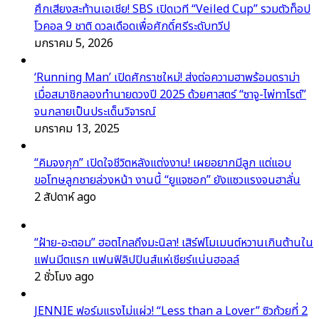
ศึกเสียงสะท้านเอเชีย! SBS เปิดเวที “Veiled Cup” รวมตัวท็อป
โวคอล 9 ชาติ ดวลเดือดเพื่อศักดิ์ศรีระดับทวีป
มกราคม 5, 2026
‘Running Man’ เปิดศักราชใหม่! ส่งต่อความฮาพร้อมดราม่า
เมื่อสมาชิกลองทำนายดวงปี 2025 ด้วยศาสตร์ “ซาจู-ไพ่ทาโรต์”
จนกลายเป็นประเด็นวิจารณ์
มกราคม 13, 2025
“คิมจงกุก” เปิดใจชีวิตหลังแต่งงาน! เผยอยากมีลูก แต่แอบ
ขอโทษลูกชายล่วงหน้า งานนี้ “ยูแจซอก” ยังแซวแรงจนฮาลั่น
2 สัปดาห์ ago
“ฝ้าย-อะตอม” ฮอตไกลถึงมะนิลา! เสิร์ฟโมเมนต์หวานเกินต้านใน
แฟนมีตแรก แฟนฟิลิปปินส์แห่เชียร์แน่นฮอลล์
2 ชั่วโมง ago
JENNIE ฟอร์มแรงไม่แผ่ว! “Less than a Lover” ซิวถ้วยที่ 2