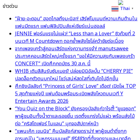
ข่าวด่วน
Thai
▼
“ฝ้าย-อะตอม” ฮอตไกลถึงมะนิลา! เสิร์ฟโมเมนต์หวานเกินต้านใน
แฟนมีตแรก แฟนฟิลิปปินส์แห่เชียร์แน่นฮอลล์
JENNIE ฟอร์มแรงไม่แผ่ว! “Less than a Lover” ซิวถ้วยที่ 2
บนเวที M Countdown ตอกย้ำพลังโซโล่คว้าชัยต่อเนื่อง
จากเพลงเศร้าสู่คอนเสิร์ตแห่งความทรงจำ! manutsawee
ประกาศคอนเสิร์ตใหญ่ครั้งแรก “ขอให้มีความสุขกับเพลงเศร้า
CONCERT” เปิดศึกกดบัตร 30 ส.ค. นี้
WHIB เติมสีสันรับซัมเมอร์! ปล่อยมินิอัลบั้ม “CHERRY PIE”
ปลดล็อกตัวตนบทใหม่ โชว์เสน่ห์สดใสที่เติบโตไปอีกขั้น
ศึกชิงบัลลังก์ “Princess of Girls’ Love” เดือด! เปิดโผ TOP
5 สุดท้ายแห่งปี แฟนด้อมพร้อมระเบิดพลังโหวตบนเวที Y
Entertain Awards 2026
“You Quiz on the Block” ยังครองบัลลังก์วาไรตี้! “ยูแจซอก”
พาผู้ชมอินทั้งน้ำตาและรอยยิ้ม เรตติ้งแกร่งไม่แผ่ว พร้อมส่งไม้
ต่อ “คริสโตเฟอร์ โนแลน” บุกจอสัปดาห์หน้า
“แพนเค้ก เขมนิจ” คืนบัลลังก์สายดราม่า! พาผู้ชมดำดิ่งทุก
อารมณ์ใน “มหกรรมมนุษย์” ซีรีส์ชีวิตที่ทั้งงดงามและบาดลึก