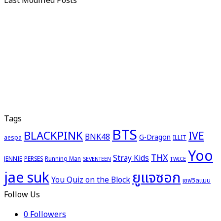
Last Modified Posts
Tags
BTS
BLACKPINK
IVE
BNK48
G-Dragon
aespa
ILLIT
Yoo
THX
Stray Kids
JENNIE
PERSES
Running Man
TWICE
SEVENTEEN
ยูแจซอก
jae suk
You Quiz on the Block
เชฟวิลแมน
Follow Us
0
Followers