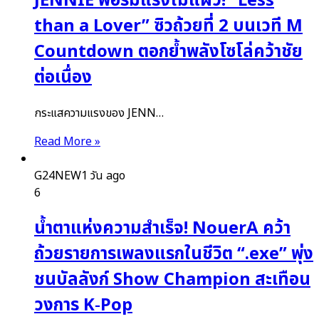
JENNIE ฟอร์มแรงไม่แผ่ว! “Less
than a Lover” ซิวถ้วยที่ 2 บนเวที M
Countdown ตอกย้ำพลังโซโล่คว้าชัย
ต่อเนื่อง
กระแสความแรงของ JENN…
Read More »
G24NEW
1 วัน ago
6
น้ำตาแห่งความสำเร็จ! NouerA คว้า
ถ้วยรายการเพลงแรกในชีวิต “.exe” พุ่ง
ชนบัลลังก์ Show Champion สะเทือน
วงการ K‑Pop