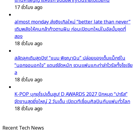
แทนคำสัญญาแห่งรัก จับมือฝ่าทุกวันร้ายไปด้วยกัน
17 ชั่วโมง ago
almost monday ส่งซิงเกิลใหม่ “better late than never”
เติมพลังให้คนกล้าก้าวตามฝัน ก่อนเปิดบทใหม่ในอัลบั้มชุดที่
สอง
18 ชั่วโมง ago
สลัดลุคเดิมสุดปัง! “แบม พิชญานิน” ปล่อยของเต็มแม็กซ์ใน
“นอกจอนอกใจ” แดนซ์จัดหนัก ชวนแฟนแกะท่าล่าไวรัลทั้งโซเชีย
ล
18 ชั่วโมง ago
K-POP บุกยุโรปเต็มสูบ! D AWARDS 2027 ปักหมุด “ปารีส”
จัดงานสุดยิ่งใหญ่ 2 วันเต็ม เปิดเวทีเชื่อมศิลปินกับแฟนทั่วโลก
18 ชั่วโมง ago
Recent Tech News