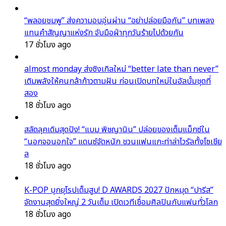
“พลอยชมพู” ส่งความอบอุ่นผ่าน “อย่าปล่อยมือกัน” บทเพลง
แทนคำสัญญาแห่งรัก จับมือฝ่าทุกวันร้ายไปด้วยกัน
17 ชั่วโมง ago
almost monday ส่งซิงเกิลใหม่ “better late than never”
เติมพลังให้คนกล้าก้าวตามฝัน ก่อนเปิดบทใหม่ในอัลบั้มชุดที่
สอง
18 ชั่วโมง ago
สลัดลุคเดิมสุดปัง! “แบม พิชญานิน” ปล่อยของเต็มแม็กซ์ใน
“นอกจอนอกใจ” แดนซ์จัดหนัก ชวนแฟนแกะท่าล่าไวรัลทั้งโซเชีย
ล
18 ชั่วโมง ago
K-POP บุกยุโรปเต็มสูบ! D AWARDS 2027 ปักหมุด “ปารีส”
จัดงานสุดยิ่งใหญ่ 2 วันเต็ม เปิดเวทีเชื่อมศิลปินกับแฟนทั่วโลก
18 ชั่วโมง ago