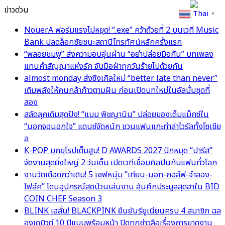
ข่าวด่วน
Thai
▼
NouerA ฟอร์มแรงไม่หยุด! “.exe” คว้าถ้วยที่ 2 บนเวที Music
Bank ปลดล็อกชัยชนะสถานีโทรทัศน์หลักครั้งแรก
“พลอยชมพู” ส่งความอบอุ่นผ่าน “อย่าปล่อยมือกัน” บทเพลง
แทนคำสัญญาแห่งรัก จับมือฝ่าทุกวันร้ายไปด้วยกัน
almost monday ส่งซิงเกิลใหม่ “better late than never”
เติมพลังให้คนกล้าก้าวตามฝัน ก่อนเปิดบทใหม่ในอัลบั้มชุดที่
สอง
สลัดลุคเดิมสุดปัง! “แบม พิชญานิน” ปล่อยของเต็มแม็กซ์ใน
“นอกจอนอกใจ” แดนซ์จัดหนัก ชวนแฟนแกะท่าล่าไวรัลทั้งโซเชีย
ล
K-POP บุกยุโรปเต็มสูบ! D AWARDS 2027 ปักหมุด “ปารีส”
จัดงานสุดยิ่งใหญ่ 2 วันเต็ม เปิดเวทีเชื่อมศิลปินกับแฟนทั่วโลก
งานวัดเดือดกว่าเดิม! 5 เชฟหนุ่ม “เทียน-นอท-กอล์ฟ-จำลอง-
โฟล์ค” โดนอุปกรณ์สุดป่วนเล่นงาน ลุ้นศึกประมูลสุดฮาใน BID
COIN CHEF Season 3
BLINK เฮลั่น! BLACKPINK ยืนยันรียูเนียนครบ 4 สมาชิก ฉล
องเดบิวต์ 10 ปีแบบพร้อมหน้า ปิดทุกข่าวลือเรื่องการขาดงาน