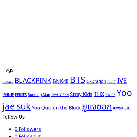
Tags
BTS
BLACKPINK
IVE
BNK48
G-Dragon
aespa
ILLIT
Yoo
THX
Stray Kids
JENNIE
PERSES
Running Man
TWICE
SEVENTEEN
ยูแจซอก
jae suk
You Quiz on the Block
เชฟวิลแมน
Follow Us
0
Followers
0
Followers