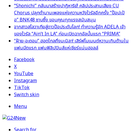
“Shonichi” กลับมาสร้างปาฏิหาริย์! คลิปประสานเสียง CU
Chorus ปลุกตำนานเพลงแห่งความหวังไวรัลอีกครั้ง “ป๊อปเป้
อ” BNK48 ซาบซึ้ง ขอบคุณทุกแรงสนับสนุน
จากสาวสโลวาเกียสู่ดาวป๊อประดับโลก! ทำความรู้จัก ADELA เจ้า
ของไวรัล “Ain’t In LA” ก่อนเปิดฉากอัลบั้มแรก “PRIMA”
“ฝ้าย-อะตอม” ฮอตไกลถึงมะนิลา! เสิร์ฟโมเมนต์หวานเกินต้านใน
แฟนมีตแรก แฟนฟิลิปปินส์แห่เชียร์แน่นฮอลล์
Facebook
X
YouTube
Instagram
TikTok
Switch skin
Menu
Search for