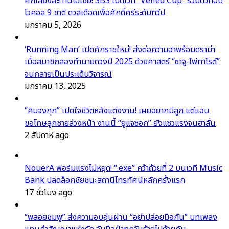
ศึกเสียงสะท้านเอเชีย! SBS เปิดเวที “Veiled Cup” รวมตัวท็อป
โวคอล 9 ชาติ ดวลเดือดเพื่อศักดิ์ศรีระดับทวีป
มกราคม 5, 2026
‘Running Man’ เปิดศักราชใหม่! ส่งต่อความฮาพร้อมดราม่า
เมื่อสมาชิกลองทำนายดวงปี 2025 ด้วยศาสตร์ “ซาจู-ไพ่ทาโรต์”
จนกลายเป็นประเด็นวิจารณ์
มกราคม 13, 2025
“คิมจงกุก” เปิดใจชีวิตหลังแต่งงาน! เผยอยากมีลูก แต่แอบ
ขอโทษลูกชายล่วงหน้า งานนี้ “ยูแจซอก” ยังแซวแรงจนฮาลั่น
2 สัปดาห์ ago
NouerA ฟอร์มแรงไม่หยุด! “.exe” คว้าถ้วยที่ 2 บนเวที Music
Bank ปลดล็อกชัยชนะสถานีโทรทัศน์หลักครั้งแรก
17 ชั่วโมง ago
“พลอยชมพู” ส่งความอบอุ่นผ่าน “อย่าปล่อยมือกัน” บทเพลง