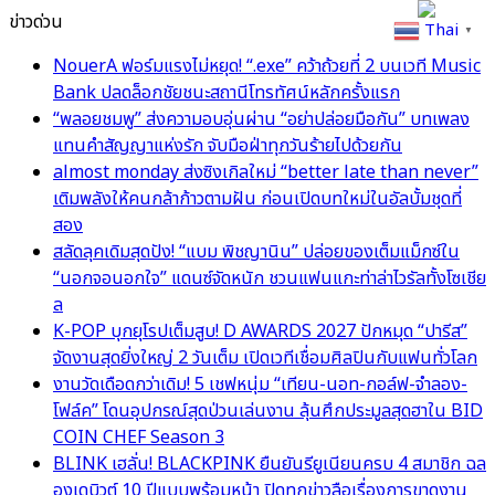
ข่าวด่วน
Thai
▼
NouerA ฟอร์มแรงไม่หยุด! “.exe” คว้าถ้วยที่ 2 บนเวที Music
Bank ปลดล็อกชัยชนะสถานีโทรทัศน์หลักครั้งแรก
“พลอยชมพู” ส่งความอบอุ่นผ่าน “อย่าปล่อยมือกัน” บทเพลง
แทนคำสัญญาแห่งรัก จับมือฝ่าทุกวันร้ายไปด้วยกัน
almost monday ส่งซิงเกิลใหม่ “better late than never”
เติมพลังให้คนกล้าก้าวตามฝัน ก่อนเปิดบทใหม่ในอัลบั้มชุดที่
สอง
สลัดลุคเดิมสุดปัง! “แบม พิชญานิน” ปล่อยของเต็มแม็กซ์ใน
“นอกจอนอกใจ” แดนซ์จัดหนัก ชวนแฟนแกะท่าล่าไวรัลทั้งโซเชีย
ล
K-POP บุกยุโรปเต็มสูบ! D AWARDS 2027 ปักหมุด “ปารีส”
จัดงานสุดยิ่งใหญ่ 2 วันเต็ม เปิดเวทีเชื่อมศิลปินกับแฟนทั่วโลก
งานวัดเดือดกว่าเดิม! 5 เชฟหนุ่ม “เทียน-นอท-กอล์ฟ-จำลอง-
โฟล์ค” โดนอุปกรณ์สุดป่วนเล่นงาน ลุ้นศึกประมูลสุดฮาใน BID
COIN CHEF Season 3
BLINK เฮลั่น! BLACKPINK ยืนยันรียูเนียนครบ 4 สมาชิก ฉล
องเดบิวต์ 10 ปีแบบพร้อมหน้า ปิดทุกข่าวลือเรื่องการขาดงาน