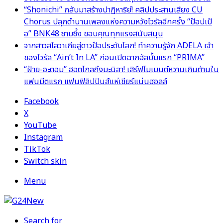
“Shonichi” กลับมาสร้างปาฏิหาริย์! คลิปประสานเสียง CU
Chorus ปลุกตำนานเพลงแห่งความหวังไวรัลอีกครั้ง “ป๊อปเป้
อ” BNK48 ซาบซึ้ง ขอบคุณทุกแรงสนับสนุน
จากสาวสโลวาเกียสู่ดาวป๊อประดับโลก! ทำความรู้จัก ADELA เจ้า
ของไวรัล “Ain’t In LA” ก่อนเปิดฉากอัลบั้มแรก “PRIMA”
“ฝ้าย-อะตอม” ฮอตไกลถึงมะนิลา! เสิร์ฟโมเมนต์หวานเกินต้านใน
แฟนมีตแรก แฟนฟิลิปปินส์แห่เชียร์แน่นฮอลล์
Facebook
X
YouTube
Instagram
TikTok
Switch skin
Menu
Search for