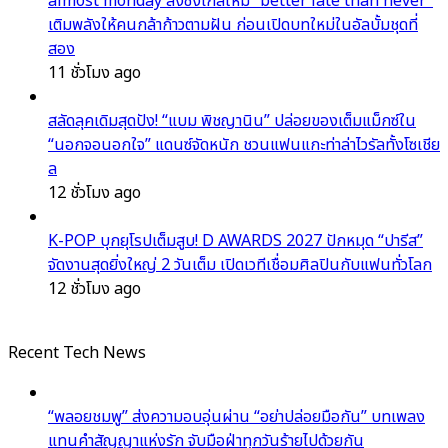
almost monday ส่งซิงเกิลใหม่ “better late than never”
เติมพลังให้คนกล้าก้าวตามฝัน ก่อนเปิดบทใหม่ในอัลบั้มชุดที่
สอง
11 ชั่วโมง ago
สลัดลุคเดิมสุดปัง! “แบม พิชญานิน” ปล่อยของเต็มแม็กซ์ใน
“นอกจอนอกใจ” แดนซ์จัดหนัก ชวนแฟนแกะท่าล่าไวรัลทั้งโซเชีย
ล
12 ชั่วโมง ago
K-POP บุกยุโรปเต็มสูบ! D AWARDS 2027 ปักหมุด “ปารีส”
จัดงานสุดยิ่งใหญ่ 2 วันเต็ม เปิดเวทีเชื่อมศิลปินกับแฟนทั่วโลก
12 ชั่วโมง ago
Recent Tech News
“พลอยชมพู” ส่งความอบอุ่นผ่าน “อย่าปล่อยมือกัน” บทเพลง
แทนคำสัญญาแห่งรัก จับมือฝ่าทุกวันร้ายไปด้วยกัน