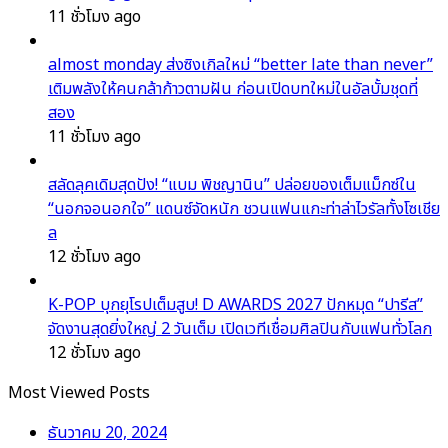
11 ชั่วโมง ago
almost monday ส่งซิงเกิลใหม่ “better late than never”
เติมพลังให้คนกล้าก้าวตามฝัน ก่อนเปิดบทใหม่ในอัลบั้มชุดที่
สอง
11 ชั่วโมง ago
สลัดลุคเดิมสุดปัง! “แบม พิชญานิน” ปล่อยของเต็มแม็กซ์ใน
“นอกจอนอกใจ” แดนซ์จัดหนัก ชวนแฟนแกะท่าล่าไวรัลทั้งโซเชีย
ล
12 ชั่วโมง ago
K-POP บุกยุโรปเต็มสูบ! D AWARDS 2027 ปักหมุด “ปารีส”
จัดงานสุดยิ่งใหญ่ 2 วันเต็ม เปิดเวทีเชื่อมศิลปินกับแฟนทั่วโลก
12 ชั่วโมง ago
Most Viewed Posts
ธันวาคม 20, 2024