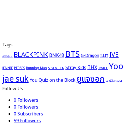
Tags
BTS
BLACKPINK
IVE
BNK48
G-Dragon
aespa
ILLIT
Yoo
THX
Stray Kids
JENNIE
PERSES
Running Man
TWICE
SEVENTEEN
ยูแจซอก
jae suk
You Quiz on the Block
เชฟวิลแมน
Follow Us
0
Followers
0
Followers
0
Subscribers
59
Followers