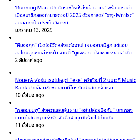
‘Running Man’ เปิดศักราชใหม่! ส่งต่อความฮาพร้อมดราม่า
เมื่อสมาชิกลองทำนายดวงปี 2025 ด้วยศาสตร์ “ซาจู-ไพ่ทาโรต์”
จนกลายเป็นประเด็นวิจารณ์
มกราคม 13, 2025
“คิมจงกุก” เปิดใจชีวิตหลังแต่งงาน! เผยอยากมีลูก แต่แอบ
ขอโทษลูกชายล่วงหน้า งานนี้ “ยูแจซอก” ยังแซวแรงจนฮาลั่น
2 สัปดาห์ ago
NouerA ฟอร์มแรงไม่หยุด! “.exe” คว้าถ้วยที่ 2 บนเวที Music
Bank ปลดล็อกชัยชนะสถานีโทรทัศน์หลักครั้งแรก
10 ชั่วโมง ago
“พลอยชมพู” ส่งความอบอุ่นผ่าน “อย่าปล่อยมือกัน” บทเพลง
แทนคำสัญญาแห่งรัก จับมือฝ่าทุกวันร้ายไปด้วยกัน
11 ชั่วโมง ago