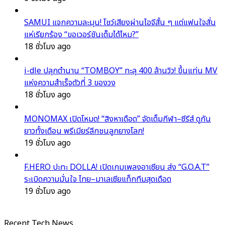
SAMUI แจกความละมุน! โชว์เสียงผ่านไอจีสั้น ๆ แต่แฟนใจสั่น
แห่เรียกร้อง “ขอเวอร์ชันเต็มได้ไหม?”
18 ชั่วโมง ago
i-dle ปลุกตำนาน “TOMBOY” ทะลุ 400 ล้านวิว! ขึ้นแท่น MV
แห่งความสำเร็จตัวที่ 3 ของวง
18 ชั่วโมง ago
MONOMAX เปิดโหมด! “สิงหาเดือด” จัดเต็มกีฬา–ซีรีส์ ดูกัน
ยาวทั้งเดือน พรีเมียร์ลีกชนลูกยางโลก!
19 ชั่วโมง ago
F.HERO ปะทะ DOLLA! เปิดเกมเพลงอาเซียน ส่ง “G.O.A.T”
ระเบิดความมั่นใจ ไทย–มาเลเซียแท็กทีมสุดเดือด
19 ชั่วโมง ago
Recent Tech News