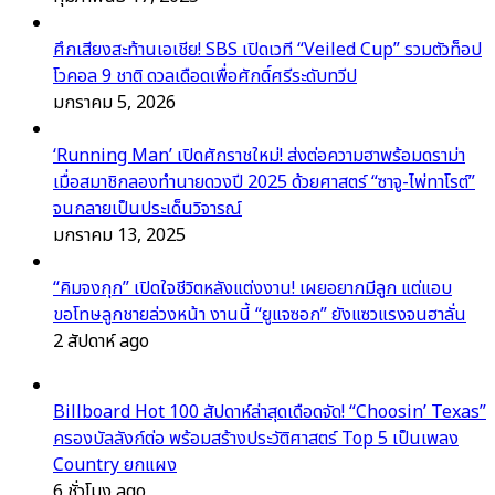
ศึกเสียงสะท้านเอเชีย! SBS เปิดเวที “Veiled Cup” รวมตัวท็อป
โวคอล 9 ชาติ ดวลเดือดเพื่อศักดิ์ศรีระดับทวีป
มกราคม 5, 2026
‘Running Man’ เปิดศักราชใหม่! ส่งต่อความฮาพร้อมดราม่า
เมื่อสมาชิกลองทำนายดวงปี 2025 ด้วยศาสตร์ “ซาจู-ไพ่ทาโรต์”
จนกลายเป็นประเด็นวิจารณ์
มกราคม 13, 2025
“คิมจงกุก” เปิดใจชีวิตหลังแต่งงาน! เผยอยากมีลูก แต่แอบ
ขอโทษลูกชายล่วงหน้า งานนี้ “ยูแจซอก” ยังแซวแรงจนฮาลั่น
2 สัปดาห์ ago
Billboard Hot 100 สัปดาห์ล่าสุดเดือดจัด! “Choosin’ Texas”
ครองบัลลังก์ต่อ พร้อมสร้างประวัติศาสตร์ Top 5 เป็นเพลง
Country ยกแผง
6 ชั่วโมง ago