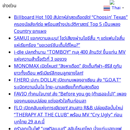
ข่าวด่วน
Thai
▼
Billboard Hot 100 สัปดาห์ล่าสุดเดือดจัด! “Choosin’ Texas”
ครองบัลลังก์ต่อ พร้อมสร้างประวัติศาสตร์ Top 5 เป็นเพลง
Country ยกแผง
SAMUI แจกความละมุน! โชว์เสียงผ่านไอจีสั้น ๆ แต่แฟนใจสั่น
แห่เรียกร้อง “ขอเวอร์ชันเต็มได้ไหม?”
i-dle ปลุกตำนาน “TOMBOY” ทะลุ 400 ล้านวิว! ขึ้นแท่น MV
แห่งความสำเร็จตัวที่ 3 ของวง
MONOMAX เปิดโหมด! “สิงหาเดือด” จัดเต็มกีฬา–ซีรีส์ ดูกัน
ยาวทั้งเดือน พรีเมียร์ลีกชนลูกยางโลก!
F.HERO ปะทะ DOLLA! เปิดเกมเพลงอาเซียน ส่ง “G.O.A.T”
ระเบิดความมั่นใจ ไทย–มาเลเซียแท็กทีมสุดเดือด
FAVIQ ทำคนใจบาง! ส่ง “Before you go (ถ้าเธอจะไป)” เพลง
ของคนยอมปล่อย แต่ขอหัวใจคืนก่อนลา
FLO เปิดคลับแห่งการเยียวยา! สามสาว R&B ปล่อยอัลบั้มใหม่
“THERAPY AT THE CLUB” พร้อม MV “Cry Ugly” ก่อน
บุกไทย 29 ส.ค.นี้
ครัวลุกเป็นไฟ! “เชฟวิลเมนต์” สลับโหมดโหด นั่งแท่นเฮดเชฟ