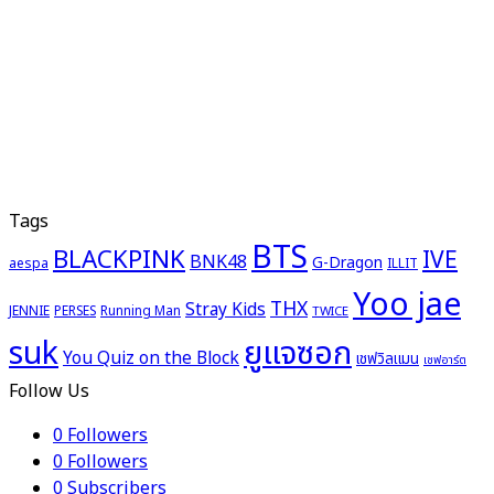
Tags
BTS
BLACKPINK
IVE
BNK48
G-Dragon
aespa
ILLIT
Yoo jae
THX
Stray Kids
JENNIE
PERSES
Running Man
TWICE
ยูแจซอก
suk
You Quiz on the Block
เชฟวิลแมน
เชฟอาร์ต
Follow Us
0
Followers
0
Followers
0
Subscribers