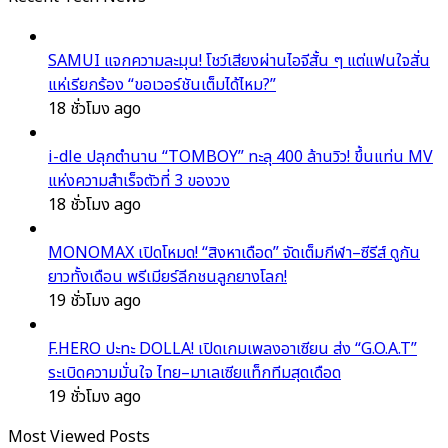
SAMUI แจกความละมุน! โชว์เสียงผ่านไอจีสั้น ๆ แต่แฟนใจสั่น
แห่เรียกร้อง “ขอเวอร์ชันเต็มได้ไหม?”
18 ชั่วโมง ago
i-dle ปลุกตำนาน “TOMBOY” ทะลุ 400 ล้านวิว! ขึ้นแท่น MV
แห่งความสำเร็จตัวที่ 3 ของวง
18 ชั่วโมง ago
MONOMAX เปิดโหมด! “สิงหาเดือด” จัดเต็มกีฬา–ซีรีส์ ดูกัน
ยาวทั้งเดือน พรีเมียร์ลีกชนลูกยางโลก!
19 ชั่วโมง ago
F.HERO ปะทะ DOLLA! เปิดเกมเพลงอาเซียน ส่ง “G.O.A.T”
ระเบิดความมั่นใจ ไทย–มาเลเซียแท็กทีมสุดเดือด
19 ชั่วโมง ago
Most Viewed Posts