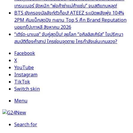
เทรนเนอร์ จัดหนัก “พ่อค้าซ่าแม่ค้าแซ่บ” จนสติแทบหลุด!
BTS ยังครองบัลลังก์ตัวท็อป! ATEEZ ระเบิดพลังพุ่ง 104%
2PM คัมแบ็กสุดปัง ทะยาน Top 5 ศึก Brand Reputation
บอยกรุ๊ปเกาหลี สิงหาคม 2026
“เติร์ด-มาเบล” จับคู่สุดปั่น! ลุยโลก “อคิลลิสเคิร์ส” ไขปริศนา
สมบัติต้องคำสาป ใครซ่อนจุดตาย ใครกำลังเล่นเกมลวง?
Facebook
X
YouTube
Instagram
TikTok
Switch skin
Menu
Search for