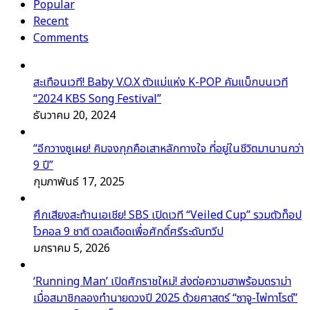
Popular
Recent
Comments
สะเทือนเวที! Baby V.O.X ตัวแม่แห่ง K-POP คัมแบ็กบนเวที
“2024 KBS Song Festival”
ธันวาคม 20, 2024
“อีกวางซูเผย! คิมจงกุกคือเสาหลักทางใจ ที่อยู่ในชีวิตมานานกว่า
9 ปี”
กุมภาพันธ์ 17, 2025
ศึกเสียงสะท้านเอเชีย! SBS เปิดเวที “Veiled Cup” รวมตัวท็อป
โวคอล 9 ชาติ ดวลเดือดเพื่อศักดิ์ศรีระดับทวีป
มกราคม 5, 2026
‘Running Man’ เปิดศักราชใหม่! ส่งต่อความฮาพร้อมดราม่า
เมื่อสมาชิกลองทำนายดวงปี 2025 ด้วยศาสตร์ “ซาจู-ไพ่ทาโรต์”