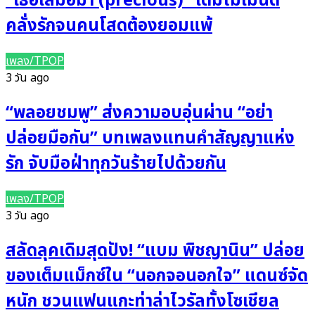
“เธอเสมอมา (precious)” เติมโมเมนต์
คลั่งรักจนคนโสดต้องยอมแพ้
เพลง/TPOP
3 วัน ago
“พลอยชมพู” ส่งความอบอุ่นผ่าน “อย่า
ปล่อยมือกัน” บทเพลงแทนคำสัญญาแห่ง
รัก จับมือฝ่าทุกวันร้ายไปด้วยกัน
เพลง/TPOP
3 วัน ago
สลัดลุคเดิมสุดปัง! “แบม พิชญานิน” ปล่อย
ของเต็มแม็กซ์ใน “นอกจอนอกใจ” แดนซ์จัด
หนัก ชวนแฟนแกะท่าล่าไวรัลทั้งโซเชียล