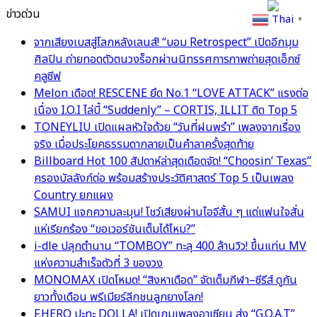
ข่าวด่วน
Thai
▼
จากเสียงเบสสู่โลกหลังเลนส์! “บอม Retrospect” เปิดอีกมุม
ศิลปิน ถ่ายทอดตัวตนวงร็อกผ่านนิทรรศการภาพถ่ายสุดเอ็กซ์
คลูซีฟ
Melon เดือด! RESCENE ยึด No.1 “LOVE ATTACK” แรงต่อ
เนื่อง I.O.I ไล่บี้ “Suddenly” – CORTIS, ILLIT ติด Top 5
TONEYLIU เปิดแผลหัวใจด้วย “วันที่ฝนพรำ” เพลงจากเรื่อง
จริง เมื่อประโยคธรรมดากลายเป็นคำลาครั้งสุดท้าย
Billboard Hot 100 สัปดาห์ล่าสุดเดือดจัด! “Choosin’ Texas”
ครองบัลลังก์ต่อ พร้อมสร้างประวัติศาสตร์ Top 5 เป็นเพลง
Country ยกแผง
SAMUI แจกความละมุน! โชว์เสียงผ่านไอจีสั้น ๆ แต่แฟนใจสั่น
แห่เรียกร้อง “ขอเวอร์ชันเต็มได้ไหม?”
i-dle ปลุกตำนาน “TOMBOY” ทะลุ 400 ล้านวิว! ขึ้นแท่น MV
แห่งความสำเร็จตัวที่ 3 ของวง
MONOMAX เปิดโหมด! “สิงหาเดือด” จัดเต็มกีฬา–ซีรีส์ ดูกัน
ยาวทั้งเดือน พรีเมียร์ลีกชนลูกยางโลก!
F.HERO ปะทะ DOLLA! เปิดเกมเพลงอาเซียน ส่ง “G.O.A.T”