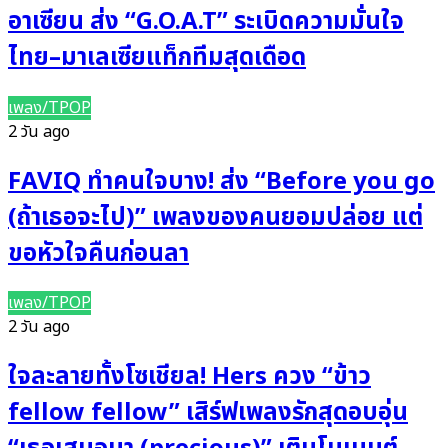
อาเซียน ส่ง “G.O.A.T” ระเบิดความมั่นใจ
ไทย–มาเลเซียแท็กทีมสุดเดือด
เพลง/TPOP
2 วัน ago
FAVIQ ทำคนใจบาง! ส่ง “Before you go
(ถ้าเธอจะไป)” เพลงของคนยอมปล่อย แต่
ขอหัวใจคืนก่อนลา
เพลง/TPOP
2 วัน ago
ใจละลายทั้งโซเชียล! Hers ควง “ข้าว
fellow fellow” เสิร์ฟเพลงรักสุดอบอุ่น