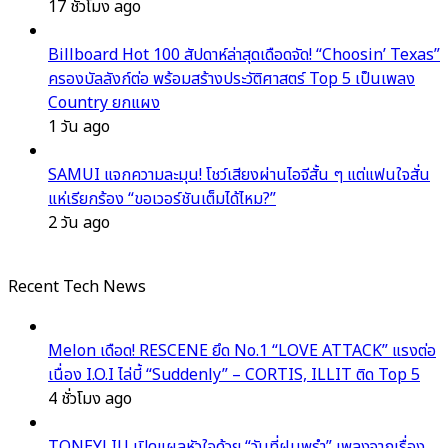
17 ชั่วโมง ago
Billboard Hot 100 สัปดาห์ล่าสุดเดือดจัด! “Choosin’ Texas”
ครองบัลลังก์ต่อ พร้อมสร้างประวัติศาสตร์ Top 5 เป็นเพลง
Country ยกแผง
1 วัน ago
SAMUI แจกความละมุน! โชว์เสียงผ่านไอจีสั้น ๆ แต่แฟนใจสั่น
แห่เรียกร้อง “ขอเวอร์ชันเต็มได้ไหม?”
2 วัน ago
Recent Tech News
Melon เดือด! RESCENE ยึด No.1 “LOVE ATTACK” แรงต่อ
เนื่อง I.O.I ไล่บี้ “Suddenly” – CORTIS, ILLIT ติด Top 5
4 ชั่วโมง ago
TONEYLIU เปิดแผลหัวใจด้วย “วันที่ฝนพรำ” เพลงจากเรื่อง