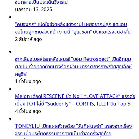
จนกลายเป็นประเด็นวิจารณ์
มกราคม 13, 2025
“คิมจงกุก” เปิดใจชีวิตหลังแต่งงาน! เผยอยากมีลูก แต่แอบ
ขอโทษลูกชายล่วงหน้า งานนี้ “ยูแจซอก” ยังแซวแรงจนฮาลั่น
2 สัปดาห์ ago
จากเสียงเบสสู่โลกหลังเลนส์! “บอม Retrospect” เปิดอีกมุม
ศิลปิน ถ่ายทอดตัวตนวงร็อกผ่านนิทรรศการภาพถ่ายสุดเอ็กซ์
คลูซีฟ
1 ชั่วโมง ago
Melon เดือด! RESCENE ยึด No.1 “LOVE ATTACK” แรงต่อ
เนื่อง I.O.I ไล่บี้ “Suddenly” – CORTIS, ILLIT ติด Top 5
4 ชั่วโมง ago
TONEYLIU เปิดแผลหัวใจด้วย “วันที่ฝนพรำ” เพลงจากเรื่อง
จริง เมื่อประโยคธรรมดากลายเป็นคำลาครั้งสุดท้าย