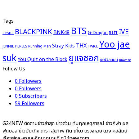
Tags
BTS
BLACKPINK
IVE
BNK48
G-Dragon
aespa
ILLIT
Yoo jae
THX
Stray Kids
JENNIE
PERSES
Running Man
TWICE
ยูแจซอก
suk
You Quiz on the Block
เชฟวิลแมน
เชฟอาร์ต
Follow Us
0
Followers
0
Followers
0
Subscribers
59
Followers
G24NEW ติดตามข่าวล่าสุด ข่าวด่วน ทันทุกเหตุการณ์ ข่าวกีฬา ผล
ฟุตบอล ข่าวบันเทิง ดารา สุขภาพ กิน เที่ยว ตรวจหวย ดวง คอลัมน์
เรื่องย่อละครและอีกมากมายที่ g24new.com