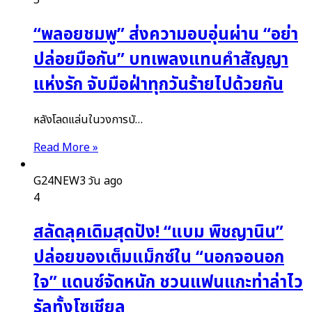
5
“พลอยชมพู” ส่งความอบอุ่นผ่าน “อย่า
ปล่อยมือกัน” บทเพลงแทนคำสัญญา
แห่งรัก จับมือฝ่าทุกวันร้ายไปด้วยกัน
หลังโลดแล่นในวงการบั…
Read More »
G24NEW
3 วัน ago
4
สลัดลุคเดิมสุดปัง! “แบม พิชญานิน”
ปล่อยของเต็มแม็กซ์ใน “นอกจอนอก
ใจ” แดนซ์จัดหนัก ชวนแฟนแกะท่าล่าไว
รัลทั้งโซเชียล