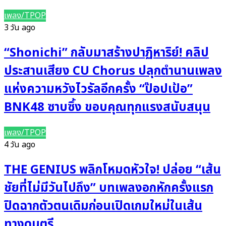
เพลง/TPOP
3 วัน ago
“Shonichi” กลับมาสร้างปาฏิหาริย์! คลิป
ประสานเสียง CU Chorus ปลุกตำนานเพลง
แห่งความหวังไวรัลอีกครั้ง “ป๊อปเป้อ”
BNK48 ซาบซึ้ง ขอบคุณทุกแรงสนับสนุน
เพลง/TPOP
4 วัน ago
THE GENIUS พลิกโหมดหัวใจ! ปล่อย “เส้น
ชัยที่ไม่มีวันไปถึง” บทเพลงอกหักครั้งแรก
ปิดฉากตัวตนเดิมก่อนเปิดเกมใหม่ในเส้น
ทางดนตรี