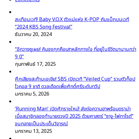
สะเทือนเวที! Baby V.O.X ตัวแม่แห่ง K-POP คัมแบ็กบนเวที
“2024 KBS Song Festival”
ธันวาคม 20, 2024
“อีกวางซูเผย! คิมจงกุกคือเสาหลักทางใจ ที่อยู่ในชีวิตมานานกว่า
9 ปี”
กุมภาพันธ์ 17, 2025
ศึกเสียงสะท้านเอเชีย! SBS เปิดเวที “Veiled Cup” รวมตัวท็อป
โวคอล 9 ชาติ ดวลเดือดเพื่อศักดิ์ศรีระดับทวีป
มกราคม 5, 2026
‘Running Man’ เปิดศักราชใหม่! ส่งต่อความฮาพร้อมดราม่า
เมื่อสมาชิกลองทำนายดวงปี 2025 ด้วยศาสตร์ “ซาจู-ไพ่ทาโรต์”
จนกลายเป็นประเด็นวิจารณ์
มกราคม 13, 2025