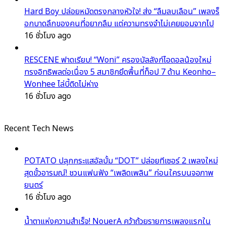
Hard Boy ปล่อยหมัดตรงกลางหัวใจ! ส่ง “ลืมลบเลือน” เพลงร็
อกบาดลึกของคนที่อยากลืม แต่ความทรงจำไม่เคยยอมจากไป
16 ชั่วโมง ago
RESCENE ฟาดเรียบ! “Woni” ครองบัลลังก์ไอดอลน้องใหม่
ทรงอิทธิพลต่อเนื่อง 5 สมาชิกยึดพื้นที่ท็อป 7 ด้าน Keonho–
Wonhee ไล่บี้ติดไม่ห่าง
16 ชั่วโมง ago
Recent Tech News
POTATO ปลุกกระแสอัลบั้ม “DOT” ปล่อยทีเซอร์ 2 เพลงใหม่
สุดขั้วอารมณ์! ชวนแฟนฟัง “เพลิดเพลิน” ก่อนใครบนจอภาพ
ยนตร์
16 ชั่วโมง ago
น้ำตาแห่งความสำเร็จ! NouerA คว้าถ้วยรายการเพลงแรกใน