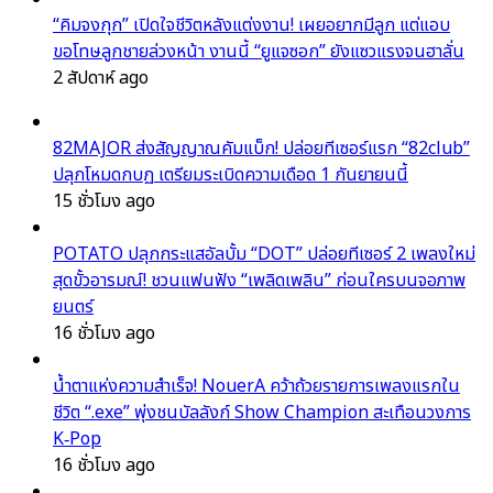
“คิมจงกุก” เปิดใจชีวิตหลังแต่งงาน! เผยอยากมีลูก แต่แอบ
ขอโทษลูกชายล่วงหน้า งานนี้ “ยูแจซอก” ยังแซวแรงจนฮาลั่น
2 สัปดาห์ ago
82MAJOR ส่งสัญญาณคัมแบ็ก! ปล่อยทีเซอร์แรก “82club”
ปลุกโหมดกบฏ เตรียมระเบิดความเดือด 1 กันยายนนี้
15 ชั่วโมง ago
POTATO ปลุกกระแสอัลบั้ม “DOT” ปล่อยทีเซอร์ 2 เพลงใหม่
สุดขั้วอารมณ์! ชวนแฟนฟัง “เพลิดเพลิน” ก่อนใครบนจอภาพ
ยนตร์
16 ชั่วโมง ago
น้ำตาแห่งความสำเร็จ! NouerA คว้าถ้วยรายการเพลงแรกใน
ชีวิต “.exe” พุ่งชนบัลลังก์ Show Champion สะเทือนวงการ
K‑Pop
16 ชั่วโมง ago