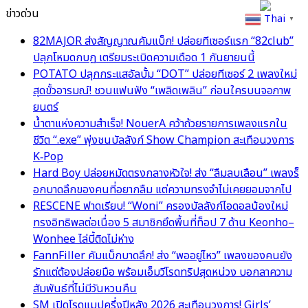
ข่าวด่วน
Thai
▼
82MAJOR ส่งสัญญาณคัมแบ็ก! ปล่อยทีเซอร์แรก “82club”
ปลุกโหมดกบฏ เตรียมระเบิดความเดือด 1 กันยายนนี้
POTATO ปลุกกระแสอัลบั้ม “DOT” ปล่อยทีเซอร์ 2 เพลงใหม่
สุดขั้วอารมณ์! ชวนแฟนฟัง “เพลิดเพลิน” ก่อนใครบนจอภาพ
ยนตร์
น้ำตาแห่งความสำเร็จ! NouerA คว้าถ้วยรายการเพลงแรกใน
ชีวิต “.exe” พุ่งชนบัลลังก์ Show Champion สะเทือนวงการ
K‑Pop
Hard Boy ปล่อยหมัดตรงกลางหัวใจ! ส่ง “ลืมลบเลือน” เพลงร็
อกบาดลึกของคนที่อยากลืม แต่ความทรงจำไม่เคยยอมจากไป
RESCENE ฟาดเรียบ! “Woni” ครองบัลลังก์ไอดอลน้องใหม่
ทรงอิทธิพลต่อเนื่อง 5 สมาชิกยึดพื้นที่ท็อป 7 ด้าน Keonho–
Wonhee ไล่บี้ติดไม่ห่าง
FannFiller คัมแบ็กบาดลึก! ส่ง “พออยู่ไหว” เพลงของคนยัง
รักแต่ต้องปล่อยมือ พร้อมเอ็มวีโรดทริปสุดหน่วง บอกลาความ
สัมพันธ์ที่ไม่มีวันหวนคืน
SM เปิดโรดแมปครึ่งปีหลัง 2026 สะเทือนวงการ! Girls’