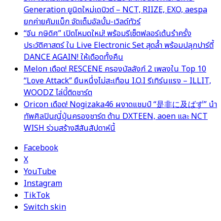
Generation ยูนิตใหม่เดบิวต์ – NCT, RIIZE, EXO, aespa
ยกค่ายคัมแบ็ก จัดเต็มอัลบั้ม-เวิลด์ทัวร์
“จีน กษิดิศ” เปิดโหมดใหม่! พร้อมรีเซ็ตฟลอร์เต้นรำครั้ง
ประวัติศาสตร์ ใน Live Electronic Set สุดล้ำ พร้อมปลุกปาร์ตี้
DANCE AGAIN! ให้เดือดทั้งคืน
Melon เดือด! RESCENE ครองบัลลังก์ 2 เพลงใน Top 10
“Love Attack” ยืนหนึ่งไม่สะเทือน I.O.I รีเทิร์นแรง – ILLIT,
WOODZ ไล่บี้ติดชาร์ต
Oricon เดือด! Nogizaka46 ผงาดแชมป์ “是非に及ばず” นำ
ทัพศิลปินญี่ปุ่นครองชาร์ต ด้าน DXTEEN, aoen และ NCT
WISH ร่วมสร้างสีสันสัปดาห์นี้
Facebook
X
YouTube
Instagram
TikTok
Switch skin