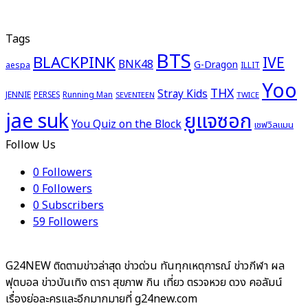
Tags
BTS
BLACKPINK
IVE
BNK48
G-Dragon
aespa
ILLIT
Yoo
THX
Stray Kids
JENNIE
PERSES
Running Man
TWICE
SEVENTEEN
ยูแจซอก
jae suk
You Quiz on the Block
เชฟวิลแมน
Follow Us
0
Followers
0
Followers
0
Subscribers
59
Followers
G24NEW ติดตามข่าวล่าสุด ข่าวด่วน ทันทุกเหตุการณ์ ข่าวกีฬา ผล
ฟุตบอล ข่าวบันเทิง ดารา สุขภาพ กิน เที่ยว ตรวจหวย ดวง คอลัมน์
เรื่องย่อละครและอีกมากมายที่ g24new.com