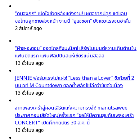
“คิมจงกุก” เปิดใจชีวิตหลังแต่งงาน! เผยอยากมีลูก แต่แอบ
ขอโทษลูกชายล่วงหน้า งานนี้ “ยูแจซอก” ยังแซวแรงจนฮาลั่น
2 สัปดาห์ ago
“ฝ้าย-อะตอม” ฮอตไกลถึงมะนิลา! เสิร์ฟโมเมนต์หวานเกินต้านใน
แฟนมีตแรก แฟนฟิลิปปินส์แห่เชียร์แน่นฮอลล์
13 ชั่วโมง ago
JENNIE ฟอร์มแรงไม่แผ่ว! “Less than a Lover” ซิวถ้วยที่ 2
บนเวที M Countdown ตอกย้ำพลังโซโล่คว้าชัยต่อเนื่อง
13 ชั่วโมง ago
จากเพลงเศร้าสู่คอนเสิร์ตแห่งความทรงจำ! manutsawee
ประกาศคอนเสิร์ตใหญ่ครั้งแรก “ขอให้มีความสุขกับเพลงเศร้า
CONCERT” เปิดศึกกดบัตร 30 ส.ค. นี้
13 ชั่วโมง ago