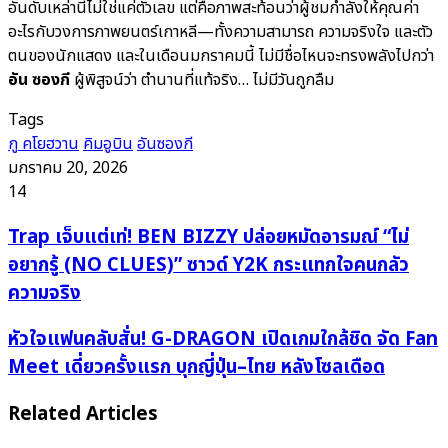
อันดับเหล่านี้ไม่ใช่แค่ตัวเลข แต่คือภาพสะท้อนว่าผู้ชมกำลังให้คุณค่า
อะไรกับวงการภาพยนตร์เกาหลี—ทั้งความสามารถ ความจริงใจ และตัว
ตนของนักแสดง และในเดือนมกราคมนี้ ไม่มีชื่อไหนจะทรงพลังไปกว่า
อัน ซองกี
ผู้พิสูจน์ว่า ตำนานที่แท้จริง… ไม่มีวันถูกลืม
Tags
กู คโยฮวาน
คิมอูบิน
อันซองกี
มกราคม 20, 2026
14
Trap
Trap เจ็บแต่เท่! BEN BIZZY ปล่อยหมัดอารมณ์ “ไม่
เจ็บ
อยากรู้ (NO CLUES)” ซาวด์ Y2K กระแทกใจคนกลัว
แต่
ความจริง
เท่!
BEN
หัวใจ
หัวใจแฟนคลับสั่น! G-DRAGON เปิดเกมใกล้ชิด จัด Fan
BIZZY
แฟน
Meet เดี่ยวครั้งแรก บุกญี่ปุ่น–ไทย หลังโซลเดือด
ปล่อย
คลับ
หมัด
สั่น!
Related Articles
อารมณ์
G-