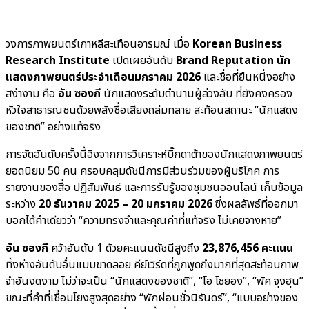
วงการภาพยนตร์เกาหลีสะเทือนอารมณ์ เมื่อ
Korean Business
Research Institute
เปิดเผยอันดับ
Brand Reputation นัก
แสดงภาพยนตร์ประจำเดือนมกราคม 2026
และชื่อที่ยืนหนึ่งอย่าง
สง่างาม คือ
อัน ซองกี
นักแสดงระดับตำนานผู้ล่วงลับ ที่ยังคงครอง
หัวใจสาธารณชนด้วยพลังชื่อเสียงถล่มทลาย สะท้อนสถานะ “นักแสดง
ของชาติ” อย่างแท้จริง
การจัดอันดับครั้งนี้อิงจากการวิเคราะห์บิ๊กดาต้าของนักแสดงภาพยนตร์
ยอดนิยม 50 คน ครอบคลุมดัชนีการมีส่วนร่วมของผู้บริโภค การ
รายงานของสื่อ ปฏิสัมพันธ์ และการรับรู้ของชุมชนออนไลน์ เก็บข้อมูล
ระหว่าง
20 ธันวาคม 2025 – 20 มกราคม 2026
ซึ่งผลลัพธ์ที่ออกมา
บอกได้คำเดียวว่า “ความทรงจำและคุณค่าที่แท้จริง ไม่เคยจางหาย”
อัน ซองกี
คว้าอันดับ 1 ด้วยคะแนนดัชนีสูงถึง
23,876,456 คะแนน
ทิ้งห่างอันดับอื่นแบบขาดลอย คีย์เวิร์ดที่ถูกพูดถึงมากที่สุดสะท้อนภาพ
จำอันงดงาม ไม่ว่าจะเป็น “นักแสดงของชาติ”, “โอ โซยอง”, “พัค จุงฮุน”
ขณะที่คำที่เชื่อมโยงสูงสุดอย่าง “พักผ่อนชั่วนิรันดร์”, “แบบอย่างของ