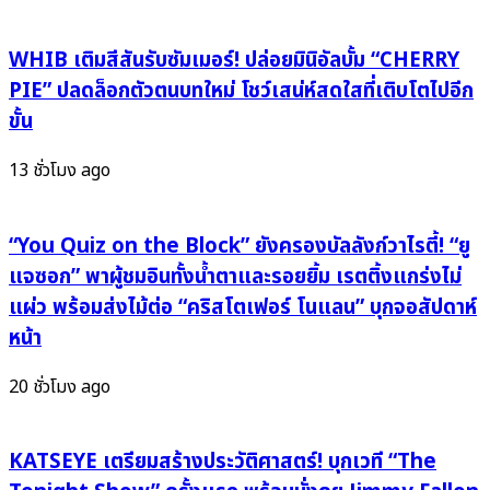
“ไม่
DRAGON
อยาก
เปิด
รู้
WHIB เติมสีสันรับซัมเมอร์! ปล่อยมินิอัลบั้ม “CHERRY
เกม
(NO
ใกล้
PIE” ปลดล็อกตัวตนบทใหม่ โชว์เสน่ห์สดใสที่เติบโตไปอีก
CLUES)”
ชิด
ขั้น
ซาวด์
จัด
Y2K
Fan
13 ชั่วโมง ago
กระแทก
Meet
ใจ
เดี่ยว
คน
“You Quiz on the Block” ยังครองบัลลังก์วาไรตี้! “ยู
ครั้ง
กลัว
แรก
แจซอก” พาผู้ชมอินทั้งน้ำตาและรอยยิ้ม เรตติ้งแกร่งไม่
ความ
บุก
แผ่ว พร้อมส่งไม้ต่อ “คริสโตเฟอร์ โนแลน” บุกจอสัปดาห์
จริง
ญี่ปุ่น–
หน้า
ไทย
หลัง
20 ชั่วโมง ago
โซล
เดือด
KATSEYE เตรียมสร้างประวัติศาสตร์! บุกเวที “The