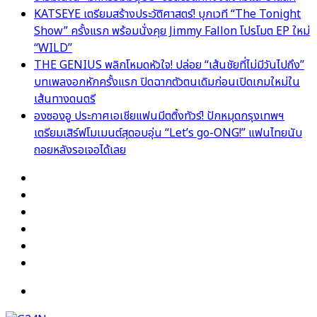
KATSEYE เตรียมสร้างประวัติศาสตร์! บุกเวที “The Tonight
Show” ครั้งแรก พร้อมนั่งคุย Jimmy Fallon โปรโมต EP ใหม่
“WILD”
THE GENIUS พลิกโหมดหัวใจ! ปล่อย “เส้นชัยที่ไม่มีวันไปถึง”
บทเพลงอกหักครั้งแรก ปิดฉากตัวตนเดิมก่อนเปิดเกมใหม่ใน
เส้นทางดนตรี
องซองอู ประกาศเอเชียแฟนมีตติ้งทัวร์! ปักหมุดกรุงเทพฯ
เตรียมเสิร์ฟโมเมนต์สุดอบอุ่น “Let’s go-ONG!” แฟนไทยนับ
ถอยหลังรอเจอได้เลย
Facebook
X
YouTube
Instagram
TikTok
Switch
skin
Menu