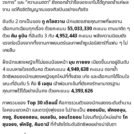
วงการ” และ “ความเมตตา” ยิ่งตอกย้ำว่าชื่อของเขาไม่ได้ถูกจดจำแค่ผล
งาน แต่คือจิตวิญญาณของศิลปินอย่างแท้จริง
อันดับ 2 ตกเป็นของ
กู คโยฮวาน
นักแสดงสายคุณภาพที่ผลงาน
เลือกบทเฉียบทุกเรื่อง ด้วยคะแนน
55,033,330
คะแนน ตามมาติด ๆ
ด้วย
คิม อูบิน
ที่อันดับ 3 กับ
4,952,443
คะแนน พลังความนิยมยัง
แรงต่อเนื่องจากทั้งงานภาพยนตร์และภาพจำซูเปอร์สตาร์ที่แฟน ๆ ไม่
เคยลืม
ฝั่งนักแสดงหญิงก็ไม่ยอมน้อยหน้า
มุน กายอง
เบียดขึ้นมาอยู่อันดับ
4 แบบหายใจรดต้นคอ ด้วยคะแนน
4,949,638
คะแนน ตอกย้ำ
อิทธิพลของนักแสดงหญิงยุคใหม่ที่ทั้งสวย เก่ง และเลือกบทได้โดนใจ
ขณะที่อันดับ 5 คือ
อี เจฮุน
เจ้าพ่อบทเข้มที่ยังคงรักษามาตรฐาน
คุณภาพไว้ได้อย่างมั่นคง ด้วยคะแนน
4,393,626
ภาพรวมของ
Top 30 เดือนนี้
คือการรวมตัวของนักแสดงระดับตำนาน
ไอคอนแถวหน้า และดาวรุ่งพุ่งแรง ไม่ว่าจะเป็น
ฮยอนบิน, พัคซอจุน,
กงยู, อีบยองฮอน, ซนเยจิน, จอนโดยอน
ไปจนถึงรุ่นใหม่อย่าง
โก
ยุนจอง, พัคจีฮู, คิมดามี
ที่กำลังไต่ระดับอิทธิพลอย่างน่าจับตา