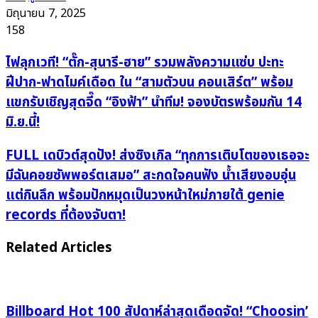
มิถุนายน 7, 2025
158
ไฟ
ไฟลุกเวที! “ตั๊ก-สุนารี-ฮาย” รวมพลังความแซ่บ ปะทะ
ลุก
ฝีปาก-ฟาดไมค์เดือด ใน “สามตัวบน คอนเสิร์ต” พร้อม
เวที!
แขกรับเชิญสุดจี๊ด “อิงฟ้า” นำทีม! จองบัตรพร้อมกัน 14
“ตั๊ก-
มิ.ย.นี้!
สุ
นารี-
FULL
FULL เดบิวต์สุดปัง! ส่งซิงเกิล “ทุกการเติบโตของเธอจะ
ฮาย”
เด
มีฉันคอยซัพพอร์ตเสมอ” สะกดใจคนฟัง น้ำเสียงอบอุ่น
รวม
บิ
แต่กินลึก พร้อมปักหมุดเป็นวงหน้าใหม่ภายใต้ genie
พลัง
วต์
records ที่ต้องจับตา!
ความ
สุด
แซ่บ
ปัง!
Related Articles
ปะทะ
ส่ง
ฝีปาก-
ซิงเกิล
ฟาด
“ทุก
ไมค์
การ
Billboard Hot 100 สัปดาห์ล่าสุดเดือดจัด! “Choosin’
เดือด