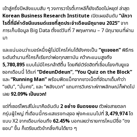
เข้าสู่ครึ่งปีหลังแบบสับ ๆ วงการวาไรตี้เกาหลีก็ยังเดือดไม่หยุด! ล่าสุด
Korean Business Research Institute
เปิดเผยอันดับ
“นักวา
ไรตี้ที่มีค่าดัชนีแบรนด์แรงที่สุดประจำเดือนมิถุนายน 2025”
จาก
การเก็บข้อมูล Big Data ตั้งแต่วันที่ 7 พฤษภาคม – 7 มิถุนายนที่ผ่าน
มา
และแน่นอนว่าเบอร์หนึ่งผู้ไม่มีใครโค่นได้ยังคงเป็น
“ยูแจซอก”
พิธีกร
ระดับตำนานที่ใครก็เรียกว่าพ่อทุกสถาบัน คว้าคะแนนสูงถึง
5,780,895
แบบไม่มีใครกล้าตีตื้น โดยคีย์เวิร์ดฮิตที่เชื่อมโยงกับยูแจ
ซอกเดือนนี้ ได้แก่
“DdeunDdeun”
,
“You Quiz on the Block”
และ
“Running Man”
พร้อมฟีดแบ็กจากชาวเน็ตที่จัดมาเต็มคำว่า
“ขยัน”, “มั่นคง”, และ “พลังบวก” แถมการวิเคราะห์ภาพลักษณ์ก็ฟาดไป
เลย
92.09% เป็นบวก!
แต่ที่เซอร์ไพรส์ไม่เบาคืออันดับ
2 อย่าง ชินดงยอบ
ตัวพ่อสายตลก
กรุ่นผู้ใหญ่ ที่เดือนนี้กระแสแรงทะลุจอ พุ่งคะแนนไปที่
3,479,974
โต
แบบ X2 จากเดือนก่อนถึง
62.45%
บอกเลยว่ารายการไหนมีชื่อ “ดง
ยอบ” ขึ้น ก็เตรียมตัวขำกลิ้งกันได้ยาว ๆ