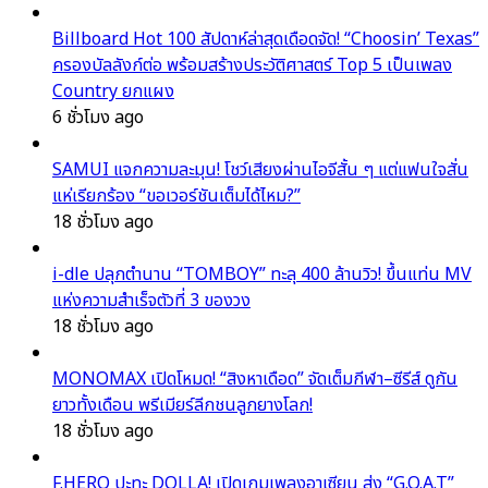
Billboard Hot 100 สัปดาห์ล่าสุดเดือดจัด! “Choosin’ Texas”
ครองบัลลังก์ต่อ พร้อมสร้างประวัติศาสตร์ Top 5 เป็นเพลง
Country ยกแผง
6 ชั่วโมง ago
SAMUI แจกความละมุน! โชว์เสียงผ่านไอจีสั้น ๆ แต่แฟนใจสั่น
แห่เรียกร้อง “ขอเวอร์ชันเต็มได้ไหม?”
18 ชั่วโมง ago
i-dle ปลุกตำนาน “TOMBOY” ทะลุ 400 ล้านวิว! ขึ้นแท่น MV
แห่งความสำเร็จตัวที่ 3 ของวง
18 ชั่วโมง ago
MONOMAX เปิดโหมด! “สิงหาเดือด” จัดเต็มกีฬา–ซีรีส์ ดูกัน
ยาวทั้งเดือน พรีเมียร์ลีกชนลูกยางโลก!
18 ชั่วโมง ago
F.HERO ปะทะ DOLLA! เปิดเกมเพลงอาเซียน ส่ง “G.O.A.T”