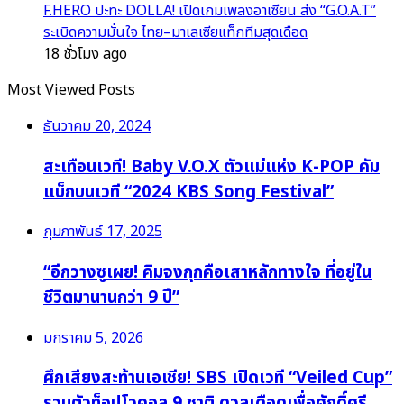
F.HERO ปะทะ DOLLA! เปิดเกมเพลงอาเซียน ส่ง “G.O.A.T”
ระเบิดความมั่นใจ ไทย–มาเลเซียแท็กทีมสุดเดือด
18 ชั่วโมง ago
Most Viewed Posts
ธันวาคม 20, 2024
สะเทือนเวที! Baby V.O.X ตัวแม่แห่ง K-POP คัม
แบ็กบนเวที “2024 KBS Song Festival”
กุมภาพันธ์ 17, 2025
“อีกวางซูเผย! คิมจงกุกคือเสาหลักทางใจ ที่อยู่ใน
ชีวิตมานานกว่า 9 ปี”
มกราคม 5, 2026
ศึกเสียงสะท้านเอเชีย! SBS เปิดเวที “Veiled Cup”
รวมตัวท็อปโวคอล 9 ชาติ ดวลเดือดเพื่อศักดิ์ศรี