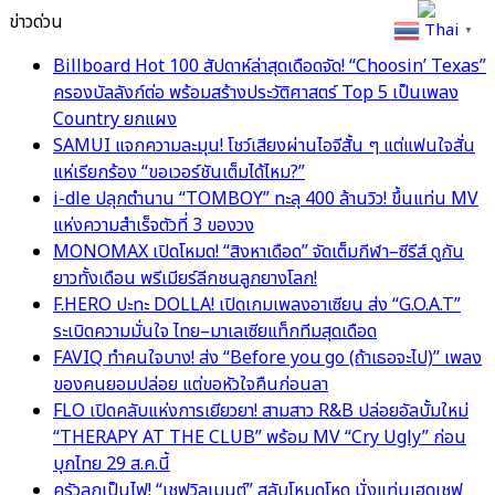
ข่าวด่วน
Thai
▼
Billboard Hot 100 สัปดาห์ล่าสุดเดือดจัด! “Choosin’ Texas”
ครองบัลลังก์ต่อ พร้อมสร้างประวัติศาสตร์ Top 5 เป็นเพลง
Country ยกแผง
SAMUI แจกความละมุน! โชว์เสียงผ่านไอจีสั้น ๆ แต่แฟนใจสั่น
แห่เรียกร้อง “ขอเวอร์ชันเต็มได้ไหม?”
i-dle ปลุกตำนาน “TOMBOY” ทะลุ 400 ล้านวิว! ขึ้นแท่น MV
แห่งความสำเร็จตัวที่ 3 ของวง
MONOMAX เปิดโหมด! “สิงหาเดือด” จัดเต็มกีฬา–ซีรีส์ ดูกัน
ยาวทั้งเดือน พรีเมียร์ลีกชนลูกยางโลก!
F.HERO ปะทะ DOLLA! เปิดเกมเพลงอาเซียน ส่ง “G.O.A.T”
ระเบิดความมั่นใจ ไทย–มาเลเซียแท็กทีมสุดเดือด
FAVIQ ทำคนใจบาง! ส่ง “Before you go (ถ้าเธอจะไป)” เพลง
ของคนยอมปล่อย แต่ขอหัวใจคืนก่อนลา
FLO เปิดคลับแห่งการเยียวยา! สามสาว R&B ปล่อยอัลบั้มใหม่
“THERAPY AT THE CLUB” พร้อม MV “Cry Ugly” ก่อน
บุกไทย 29 ส.ค.นี้
ครัวลุกเป็นไฟ! “เชฟวิลเมนต์” สลับโหมดโหด นั่งแท่นเฮดเชฟ