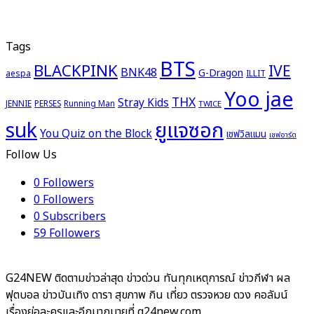
Tags
BTS
BLACKPINK
IVE
BNK48
G-Dragon
aespa
ILLIT
Yoo jae
THX
Stray Kids
JENNIE
PERSES
Running Man
TWICE
ยูแจซอก
suk
You Quiz on the Block
เชฟวิลแมน
เชฟอาร์ต
Follow Us
0
Followers
0
Followers
0
Subscribers
59
Followers
G24NEW ติดตามข่าวล่าสุด ข่าวด่วน ทันทุกเหตุการณ์ ข่าวกีฬา ผล
ฟุตบอล ข่าวบันเทิง ดารา สุขภาพ กิน เที่ยว ตรวจหวย ดวง คอลัมน์
เรื่องย่อละครและอีกมากมายที่ g24new.com