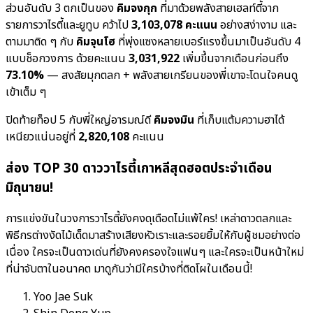
ส่วนอันดับ 3 ตกเป็นของ
คิมจงกุก
ที่มาด้วยพลังสายเฮลท์ตี้จาก
รายการวาไรตี้และยูทูบ คว้าไป
3,103,078 คะแนน
อย่างสง่างาม และ
ตามมาติด ๆ กับ
คิมจุนโฮ
ที่พุ่งแซงหลายเบอร์แรงขึ้นมาเป็นอันดับ 4
แบบช็อกวงการ ด้วยคะแนน
3,031,922
เพิ่มขึ้นจากเดือนก่อนถึง
73.10%
— สงสัยมุกตลก + พลังสายเกรียนของพี่เขาจะโดนใจคนดู
เข้าเต็ม ๆ
ปิดท้ายท็อป 5 กับพี่ใหญ่อารมณ์ดี
คิมจงมิน
ที่เก็บแต้มความฮาได้
เหนียวแน่นอยู่ที่
2,820,108
คะแนน
ส่อง TOP 30 ดาววาไรตี้เกาหลีสุดฮอตประจำเดือน
มิถุนายน!
การแข่งขันในวงการวาไรตี้ยังคงดุเดือดไม่แพ้ใคร! เหล่าดาวตลกและ
พิธีกรต่างงัดไม้เด็ดมาสร้างเสียงหัวเราะและรอยยิ้มให้กับผู้ชมอย่างต่อ
เนื่อง ใครจะเป็นดาวเด่นที่ยังคงครองใจแฟนๆ และใครจะเป็นหน้าใหม่
ที่น่าจับตาในอนาคต มาดูกันว่ามีใครบ้างที่ติดโผในเดือนนี้!
Yoo Jae Suk