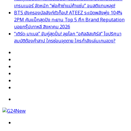
เทรนเนอร์ จัดหนัก “พ่อค้าซ่าแม่ค้าแซ่บ” จนสติแทบหลุด!
BTS ยังครองบัลลังก์ตัวท็อป! ATEEZ ระเบิดพลังพุ่ง 104%
2PM คัมแบ็กสุดปัง ทะยาน Top 5 ศึก Brand Reputation
บอยกรุ๊ปเกาหลี สิงหาคม 2026
“เติร์ด-มาเบล” จับคู่สุดปั่น! ลุยโลก “อคิลลิสเคิร์ส” ไขปริศนา
สมบัติต้องคำสาป ใครซ่อนจุดตาย ใครกำลังเล่นเกมลวง?
Facebook
X
YouTube
Instagram
TikTok
Switch
skin
Menu
Search
for