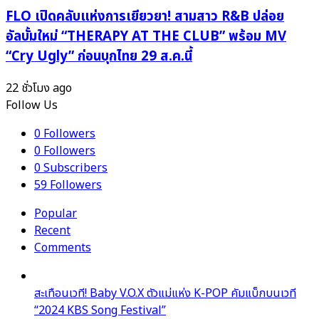
กัน
พร้อม
FLO เปิดคลับแห่งการเยียวยา! สามสาว R&B ปล่อย
14
ปัก
อัลบั้มใหม่ “THERAPY AT THE CLUB” พร้อม MV
มิ.ย.นี้!
หมุด
“Cry Ugly” ก่อนบุกไทย 29 ส.ค.นี้
เป็น
วง
22 ชั่วโมง ago
หน้า
Follow Us
ใหม่
ภาย
0
Followers
ใต้
0
Followers
genie
0
Subscribers
records
59
Followers
ที่
Popular
ต้อง
Recent
จับตา!
Comments
สะเทือนเวที! Baby V.O.X ตัวแม่แห่ง K-POP คัมแบ็กบนเวที
“2024 KBS Song Festival”