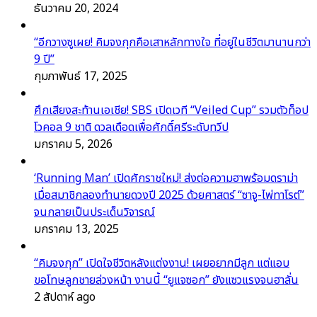
ธันวาคม 20, 2024
“อีกวางซูเผย! คิมจงกุกคือเสาหลักทางใจ ที่อยู่ในชีวิตมานานกว่า
9 ปี”
กุมภาพันธ์ 17, 2025
ศึกเสียงสะท้านเอเชีย! SBS เปิดเวที “Veiled Cup” รวมตัวท็อป
โวคอล 9 ชาติ ดวลเดือดเพื่อศักดิ์ศรีระดับทวีป
มกราคม 5, 2026
‘Running Man’ เปิดศักราชใหม่! ส่งต่อความฮาพร้อมดราม่า
เมื่อสมาชิกลองทำนายดวงปี 2025 ด้วยศาสตร์ “ซาจู-ไพ่ทาโรต์”
จนกลายเป็นประเด็นวิจารณ์
มกราคม 13, 2025
“คิมจงกุก” เปิดใจชีวิตหลังแต่งงาน! เผยอยากมีลูก แต่แอบ
ขอโทษลูกชายล่วงหน้า งานนี้ “ยูแจซอก” ยังแซวแรงจนฮาลั่น
2 สัปดาห์ ago