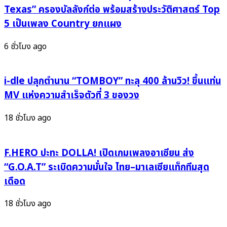
เติบโต
Texas” ครองบัลลังก์ต่อ พร้อมสร้างประวัติศาสตร์ Top
ใน
ของ
5 เป็นเพลง Country ยกแผง
“สาม
เธอ
ตัว
จะ
6 ชั่วโมง ago
บน
มี
คอนเสิร์ต”
ฉัน
พร้อม
คอย
i-dle ปลุกตำนาน “TOMBOY” ทะลุ 400 ล้านวิว! ขึ้นแท่น
แขก
ซัพพอร์ต
MV แห่งความสำเร็จตัวที่ 3 ของวง
รับ
เสมอ”
เชิญ
สะกด
18 ชั่วโมง ago
สุด
ใจ
จี๊ด
คน
“อิง
ฟัง
F.HERO ปะทะ DOLLA! เปิดเกมเพลงอาเซียน ส่ง
ฟ้า”
น้ำ
“G.O.A.T” ระเบิดความมั่นใจ ไทย–มาเลเซียแท็กทีมสุด
นำ
เสียง
เดือด
ทีม!
อบอุ่น
จอง
แต่
18 ชั่วโมง ago
บัตร
กิน
พร้อม
ลึก