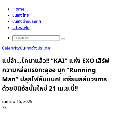
for
Home
บันเทิงไทย
บันเทิงต่างประเทศ
Lifestyle
Search
for
Celebrity
บันเทิงต่างประเทศ
แม่จ๋า…ไคมาแล้ว!! “KAI” แห่ง EXO เสิร์ฟ
ความหล่อแรงทะลุจอ บุก “Running
Man” ปลุกไฟคัมแบค! เตรียมถล่มวงการ
ด้วยมินิอัลบั้มใหม่ 21 เม.ย.นี้!!
เมษายน 15, 2025
75