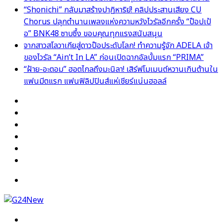
“Shonichi” กลับมาสร้างปาฏิหาริย์! คลิปประสานเสียง CU
Chorus ปลุกตำนานเพลงแห่งความหวังไวรัลอีกครั้ง “ป๊อปเป้
อ” BNK48 ซาบซึ้ง ขอบคุณทุกแรงสนับสนุน
จากสาวสโลวาเกียสู่ดาวป๊อประดับโลก! ทำความรู้จัก ADELA เจ้า
ของไวรัล “Ain’t In LA” ก่อนเปิดฉากอัลบั้มแรก “PRIMA”
“ฝ้าย-อะตอม” ฮอตไกลถึงมะนิลา! เสิร์ฟโมเมนต์หวานเกินต้านใน
แฟนมีตแรก แฟนฟิลิปปินส์แห่เชียร์แน่นฮอลล์
Facebook
X
YouTube
Instagram
TikTok
Switch
skin
Menu
Search