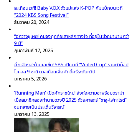
สะเทือนเวที! Baby V.O.X ตัวแม่แห่ง K-POP คัมแบ็กบนเวที
“2024 KBS Song Festival”
ธันวาคม 20, 2024
“อีกวางซูเผย! คิมจงกุกคือเสาหลักทางใจ ที่อยู่ในชีวิตมานานกว่า
9 ปี”
กุมภาพันธ์ 17, 2025
ศึกเสียงสะท้านเอเชีย! SBS เปิดเวที “Veiled Cup” รวมตัวท็อป
โวคอล 9 ชาติ ดวลเดือดเพื่อศักดิ์ศรีระดับทวีป
มกราคม 5, 2026
‘Running Man’ เปิดศักราชใหม่! ส่งต่อความฮาพร้อมดราม่า
เมื่อสมาชิกลองทำนายดวงปี 2025 ด้วยศาสตร์ “ซาจู-ไพ่ทาโรต์”
จนกลายเป็นประเด็นวิจารณ์
มกราคม 13, 2025