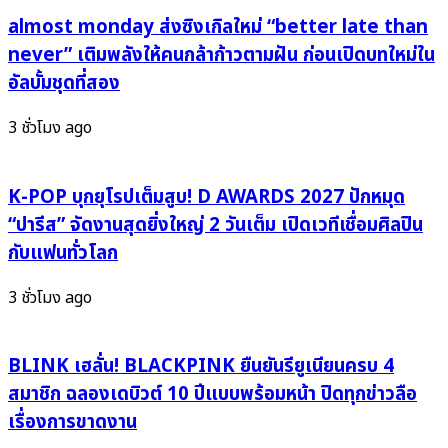
เดียว
Hot
almost monday ส่งซิงเกิลใหม่ “better late than
ใน
100
Coachella
never” เติมพลังให้คนกล้าก้าวตามฝัน ก่อนเปิดบทใหม่ใน
ยาว
2025
อัลบั้มชุดที่สอง
8
โชว์
วี
พลัง
3 ชั่วโมง ago
กติด!
สะเทือน
ทุบ
เวที
สถิติ
K-POP บุกยุโรปเต็มสูบ! D AWARDS 2027 ปักหมุด
โลก!
ฮิปฮอป
“ปารีส” จัดงานสุดยิ่งใหญ่ 2 วันเต็ม เปิดเวทีเชื่อมศิลปิน
ยุค
กับแฟนทั่วโลก
2020s
แบบ
3 ชั่วโมง ago
ไม่
เกรงใจ
ใคร!
BLINK เฮลั่น! BLACKPINK ยืนยันรียูเนียนครบ 4
สมาชิก ฉลองเดบิวต์ 10 ปีแบบพร้อมหน้า ปิดทุกข่าวลือ
เรื่องการขาดงาน