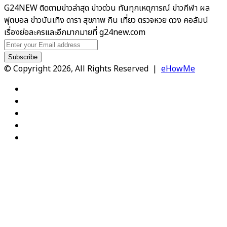
G24NEW ติดตามข่าวล่าสุด ข่าวด่วน ทันทุกเหตุการณ์ ข่าวกีฬา ผล
ฟุตบอล ข่าวบันเทิง ดารา สุขภาพ กิน เที่ยว ตรวจหวย ดวง คอลัมน์
เรื่องย่อละครและอีกมากมายที่ g24new.com
Enter
your
Email
© Copyright 2026, All Rights Reserved |
eHowMe
address
Facebook
X
YouTube
Instagram
TikTok
Facebook
X
WhatsApp
Telegram
Viber
Back
to
top
button