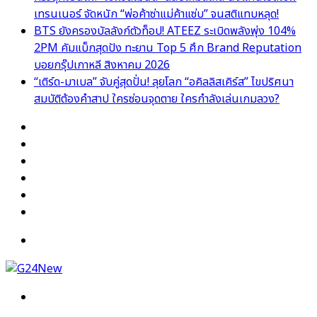
เทรนเนอร์ จัดหนัก “พ่อค้าซ่าแม่ค้าแซ่บ” จนสติแทบหลุด!
BTS ยังครองบัลลังก์ตัวท็อป! ATEEZ ระเบิดพลังพุ่ง 104%
2PM คัมแบ็กสุดปัง ทะยาน Top 5 ศึก Brand Reputation
บอยกรุ๊ปเกาหลี สิงหาคม 2026
“เติร์ด-มาเบล” จับคู่สุดปั่น! ลุยโลก “อคิลลิสเคิร์ส” ไขปริศนา
สมบัติต้องคำสาป ใครซ่อนจุดตาย ใครกำลังเล่นเกมลวง?
Facebook
X
YouTube
Instagram
TikTok
Switch
skin
Menu
Search
for