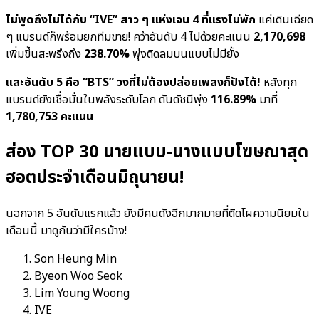
ไม่พูดถึงไม่ได้กับ “IVE” สาว ๆ แห่งเจน 4 ที่แรงไม่พัก
แค่เดินเฉียด
ๆ แบรนด์ก็พร้อมยกทีมขาย! คว้าอันดับ 4 ไปด้วยคะแนน
2,170,698
เพิ่มขึ้นสะพรึงถึง
238.70%
พุ่งติดลมบนแบบไม่มียั้ง
และอันดับ 5 คือ “BTS” วงที่ไม่ต้องปล่อยเพลงก็ปังได้!
หลังทุก
แบรนด์ยังเชื่อมั่นในพลังระดับโลก ดันดัชนีพุ่ง
116.89%
มาที่
1,780,753 คะแนน
ส่อง TOP 30 นายแบบ-นางแบบโฆษณาสุด
ฮอตประจำเดือนมิถุนายน!
นอกจาก 5 อันดับแรกแล้ว ยังมีคนดังอีกมากมายที่ติดโผความนิยมใน
เดือนนี้ มาดูกันว่ามีใครบ้าง!
Son Heung Min
Byeon Woo Seok
Lim Young Woong
IVE