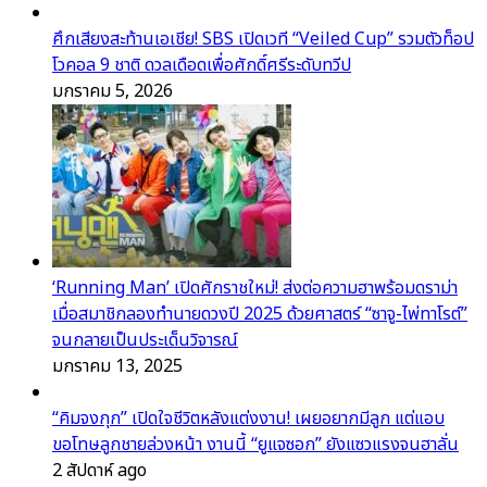
ศึกเสียงสะท้านเอเชีย! SBS เปิดเวที “Veiled Cup” รวมตัวท็อป
โวคอล 9 ชาติ ดวลเดือดเพื่อศักดิ์ศรีระดับทวีป
มกราคม 5, 2026
‘Running Man’ เปิดศักราชใหม่! ส่งต่อความฮาพร้อมดราม่า
เมื่อสมาชิกลองทำนายดวงปี 2025 ด้วยศาสตร์ “ซาจู-ไพ่ทาโรต์”
จนกลายเป็นประเด็นวิจารณ์
มกราคม 13, 2025
“คิมจงกุก” เปิดใจชีวิตหลังแต่งงาน! เผยอยากมีลูก แต่แอบ
ขอโทษลูกชายล่วงหน้า งานนี้ “ยูแจซอก” ยังแซวแรงจนฮาลั่น
2 สัปดาห์ ago