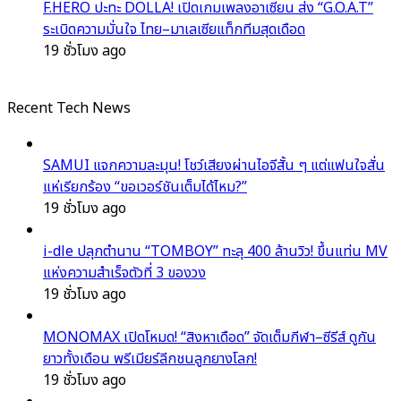
F.HERO ปะทะ DOLLA! เปิดเกมเพลงอาเซียน ส่ง “G.O.A.T”
ระเบิดความมั่นใจ ไทย–มาเลเซียแท็กทีมสุดเดือด
19 ชั่วโมง ago
Recent Tech News
SAMUI แจกความละมุน! โชว์เสียงผ่านไอจีสั้น ๆ แต่แฟนใจสั่น
แห่เรียกร้อง “ขอเวอร์ชันเต็มได้ไหม?”
19 ชั่วโมง ago
i-dle ปลุกตำนาน “TOMBOY” ทะลุ 400 ล้านวิว! ขึ้นแท่น MV
แห่งความสำเร็จตัวที่ 3 ของวง
19 ชั่วโมง ago
MONOMAX เปิดโหมด! “สิงหาเดือด” จัดเต็มกีฬา–ซีรีส์ ดูกัน
ยาวทั้งเดือน พรีเมียร์ลีกชนลูกยางโลก!
19 ชั่วโมง ago