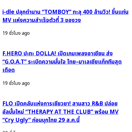
ชิ
3
ไฮ
“Vanilla
i-dle ปลุกตำนาน “TOMBOY” ทะลุ 400 ล้านวิว! ขึ้นแท่น
นิ
Sky”
MV แห่งความสำเร็จตัวที่ 3 ของวง
น
พร้อม
คน
ฟีท
19 ชั่วโมง ago
ใหม่
เจ
เซอร์
อริ่
ไพ
ง
F.HERO ปะทะ DOLLA! เปิดเกมเพลงอาเซียน ส่ง
รส์
สุด
“G.O.A.T” ระเบิดความมั่นใจ ไทย–มาเลเซียแท็กทีมสุด
ทั้ง
พีค
เดือด
ฮอลล์!
กับ
“หนึ่ง
19 ชั่วโมง ago
ณรงค์
วิทย์”!
FLO เปิดคลับแห่งการเยียวยา! สามสาว R&B ปล่อย
อัลบั้มใหม่ “THERAPY AT THE CLUB” พร้อม MV
“Cry Ugly” ก่อนบุกไทย 29 ส.ค.นี้