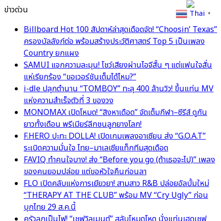
ข่าวด่วน
Thai
▼
Billboard Hot 100 สัปดาห์ล่าสุดเดือดจัด! “Choosin’ Texas”
ครองบัลลังก์ต่อ พร้อมสร้างประวัติศาสตร์ Top 5 เป็นเพลง
Country ยกแผง
SAMUI แจกความละมุน! โชว์เสียงผ่านไอจีสั้น ๆ แต่แฟนใจสั่น
แห่เรียกร้อง “ขอเวอร์ชันเต็มได้ไหม?”
i-dle ปลุกตำนาน “TOMBOY” ทะลุ 400 ล้านวิว! ขึ้นแท่น MV
แห่งความสำเร็จตัวที่ 3 ของวง
MONOMAX เปิดโหมด! “สิงหาเดือด” จัดเต็มกีฬา–ซีรีส์ ดูกัน
ยาวทั้งเดือน พรีเมียร์ลีกชนลูกยางโลก!
F.HERO ปะทะ DOLLA! เปิดเกมเพลงอาเซียน ส่ง “G.O.A.T”
ระเบิดความมั่นใจ ไทย–มาเลเซียแท็กทีมสุดเดือด
FAVIQ ทำคนใจบาง! ส่ง “Before you go (ถ้าเธอจะไป)” เพลง
ของคนยอมปล่อย แต่ขอหัวใจคืนก่อนลา
FLO เปิดคลับแห่งการเยียวยา! สามสาว R&B ปล่อยอัลบั้มใหม่
“THERAPY AT THE CLUB” พร้อม MV “Cry Ugly” ก่อน
บุกไทย 29 ส.ค.นี้
ครัวลุกเป็นไฟ! “เชฟวิลเมนต์” สลับโหมดโหด นั่งแท่นเฮดเชฟ