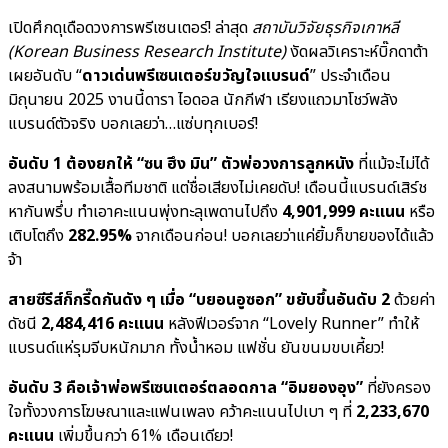
เปิดศึกดุเดือดวงการพรีเซนเตอร์! ล่าสุด
สถาบันวิจัยธุรกิจเกาหลี
(Korean Business Research Institute)
งัดผลวิเคราะห์บิ๊กดาต้า
เผยอันดับ “
ดาวเด่นพรีเซนเตอร์ขวัญใจแบรนด์
” ประจำเดือน
มิถุนายน 2025 งานนี้ดารา ไอดอล นักกีฬา เรียงแถวมาโชว์พลัง
แบรนด์ตัวจริง บอกเลยว่า…แซ่บทุกเบอร์!
อันดับ 1 ต้องยกให้ “ซน ฮึง มิน” ตัวพ่อวงการลูกหนัง
ที่แม้จะไม่ได้
ลงสนามพร้อมเสื้อทีมชาติ แต่ชื่อเสียงไม่เคยดับ! เดือนนี้แบรนด์เสิร์ช
หากันพรึ่บ ทำเอาคะแนนพุ่งทะลุเพดานไปถึง
4,901,999 คะแนน
หรือ
เติบโตถึง
282.95%
จากเดือนก่อน! บอกเลยว่าแค่ยิ้มก็ขายของได้แล้ว
จ้า
สายซีรีส์ก็กรี๊ดกันดัง ๆ เมื่อ “บยอนอูซอก” ขยับขึ้นอันดับ 2
ด้วยค่า
ดัชนี
2,484,416 คะแนน
หลังฟีเวอร์จาก “Lovely Runner” ทำให้
แบรนด์แห่รุมจีบหนักมาก ทั้งน้ำหอม แฟชั่น ยันขนมขบเคี้ยว!
อันดับ 3 คือเจ้าพ่อพรีเซนเตอร์ตลอดกาล “อิมยองอุง”
ที่ยังครอง
ใจทั้งวงการโฆษณาและแฟนเพลง คว้าคะแนนไปเบา ๆ ที่
2,233,670
คะแนน
เพิ่มขึ้นกว่า 61% เดือนเดียว!