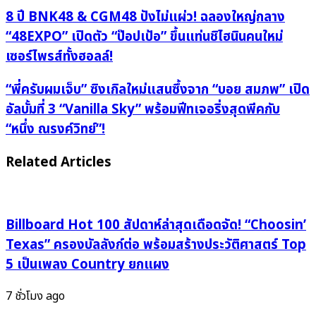
8
8 ปี BNK48 & CGM48 ปังไม่แผ่ว! ฉลองใหญ่กลาง
ปี
“48EXPO” เปิดตัว “ป๊อปเป้อ” ขึ้นแท่นชิไฮนินคนใหม่
BNK48
เซอร์ไพรส์ทั้งฮอลล์!
&
CGM48
“พี่
“พี่ครับผมเจ็บ” ซิงเกิลใหม่แสนซึ้งจาก “บอย สมภพ” เปิด
ปัง
ครับ
อัลบั้มที่ 3 “Vanilla Sky” พร้อมฟีทเจอริ่งสุดพีคกับ
ไม่
ผม
“หนึ่ง ณรงค์วิทย์”!
แผ่ว!
เจ็บ”
ฉลอง
ซิงเกิล
Related Articles
ใหญ่
ใหม่
กลาง
แสน
“48EXPO”
ซึ้ง
เปิด
จาก
Billboard Hot 100 สัปดาห์ล่าสุดเดือดจัด! “Choosin’
ตัว
“บอย
Texas” ครองบัลลังก์ต่อ พร้อมสร้างประวัติศาสตร์ Top
“ป๊อป
สมภพ”
5 เป็นเพลง Country ยกแผง
เป้อ”
เปิด
ขึ้น
อัลบั้ม
7 ชั่วโมง ago
แท่น
ที่