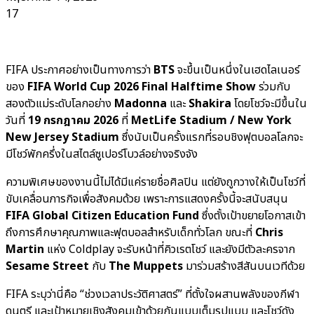
17
FIFA ประกาศอย่างเป็นทางการว่า
BTS
จะขึ้นเป็นหนึ่งในเฮดไลเนอร์
ของ
FIFA World Cup 2026 Final Halftime Show
ร่วมกับ
สองตัวแม่ระดับโลกอย่าง
Madonna
และ
Shakira
โดยโชว์จะมีขึ้นใน
วันที่
19 กรกฎาคม 2026
ที่
MetLife Stadium / New York
New Jersey Stadium
ซึ่งนับเป็นครั้งแรกที่รอบชิงฟุตบอลโลกจะ
มีโชว์พักครึ่งในสไตล์ซูเปอร์โบวล์อย่างจริงจัง
ความพิเศษของงานนี้ไม่ได้มีแค่รายชื่อศิลปิน แต่ยังถูกวางให้เป็นโชว์ที่
ขับเคลื่อนภารกิจเพื่อสังคมด้วย เพราะการแสดงครั้งนี้จะสนับสนุน
FIFA Global Citizen Education Fund
ซึ่งตั้งเป้าขยายโอกาสเข้า
ถึงการศึกษาคุณภาพและฟุตบอลสำหรับเด็กทั่วโลก ขณะที่
Chris
Martin
แห่ง Coldplay จะรับหน้าที่คิวเรตโชว์ และยังมีตัวละครจาก
Sesame Street
กับ
The Muppets
มาร่วมสร้างสีสันบนเวทีด้วย
FIFA ระบุว่านี่คือ “ช่วงเวลาประวัติศาสตร์” ที่ตั้งใจผสานพลังของกีฬา
ดนตรี และเป้าหมายเชิงสังคมเข้าด้วยกันแบบเต็มรูปแบบ และโชว์ดัง