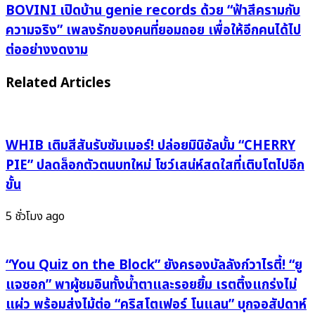
คณิต
BOVINI
BOVINI เปิดบ้าน genie records ด้วย “ฟ้าสีครามกับ
กุล
เปิด
ความจริง” เพลงรักของคนที่ยอมถอย เพื่อให้อีกคนได้ไป
เคมี
บ้าน
ต่ออย่างงดงาม
ลงตัว
genie
เกิน
records
Related Articles
ต้าน!
ด้วย
จาก
“ฟ้า
สาว
สี
ฝาแฝด
คราม
WHIB เติมสีสันรับซัมเมอร์! ปล่อยมินิอัลบั้ม “CHERRY
ใน
กับ
PIE” ปลดล็อกตัวตนบทใหม่ โชว์เสน่ห์สดใสที่เติบโตไปอีก
เอ็ม
ความ
ขั้น
วี
จริง”
สู่
เพลง
5 ชั่วโมง ago
Live
รัก
Session
ของ
“ตัวแทน
คน
“You Quiz on the Block” ยังครองบัลลังก์วาไรตี้! “ยู
ของ
ที่
แจซอก” พาผู้ชมอินทั้งน้ำตาและรอยยิ้ม เรตติ้งแกร่งไม่
ใคร”
ยอม
แผ่ว พร้อมส่งไม้ต่อ “คริสโตเฟอร์ โนแลน” บุกจอสัปดาห์
ที่
ถอย