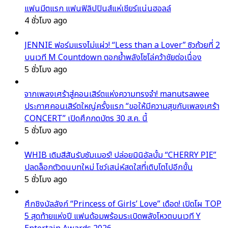
แฟนมีตแรก แฟนฟิลิปปินส์แห่เชียร์แน่นฮอลล์
4 ชั่วโมง ago
JENNIE ฟอร์มแรงไม่แผ่ว! “Less than a Lover” ซิวถ้วยที่ 2
บนเวที M Countdown ตอกย้ำพลังโซโล่คว้าชัยต่อเนื่อง
5 ชั่วโมง ago
จากเพลงเศร้าสู่คอนเสิร์ตแห่งความทรงจำ! manutsawee
ประกาศคอนเสิร์ตใหญ่ครั้งแรก “ขอให้มีความสุขกับเพลงเศร้า
CONCERT” เปิดศึกกดบัตร 30 ส.ค. นี้
5 ชั่วโมง ago
WHIB เติมสีสันรับซัมเมอร์! ปล่อยมินิอัลบั้ม “CHERRY PIE”
ปลดล็อกตัวตนบทใหม่ โชว์เสน่ห์สดใสที่เติบโตไปอีกขั้น
5 ชั่วโมง ago
ศึกชิงบัลลังก์ “Princess of Girls’ Love” เดือด! เปิดโผ TOP
5 สุดท้ายแห่งปี แฟนด้อมพร้อมระเบิดพลังโหวตบนเวที Y