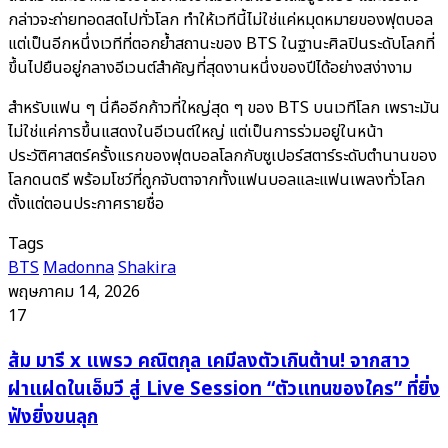
กล่าวจะถ่ายทอดสดไปทั่วโลก ทำให้เวทีนี้ไม่ใช่แค่หมุดหมายของฟุตบอล
แต่เป็นอีกหนึ่งเวทีที่ตอกย้ำสถานะของ BTS ในฐานะศิลปินระดับโลกที่
ขึ้นไปยืนอยู่กลางอีเวนต์สำคัญที่สุดงานหนึ่งของปีได้อย่างสง่างาม
สำหรับแฟน ๆ นี่คืออีกก้าวที่ใหญ่สุด ๆ ของ BTS บนเวทีโลก เพราะมัน
ไม่ใช่แค่การขึ้นแสดงในอีเวนต์ใหญ่ แต่เป็นการร่วมอยู่ในหน้า
ประวัติศาสตร์ครั้งแรกของฟุตบอลโลกกับซูเปอร์สตาร์ระดับตำนานของ
โลกดนตรี พร้อมโชว์ที่ถูกจับตาจากทั้งแฟนบอลและแฟนเพลงทั่วโลก
ตั้งแต่ตอนประกาศรายชื่อ
Tags
BTS
Madonna
Shakira
พฤษภาคม 14, 2026
17
ส้ม
ส้ม มารี x แพรว คณิตกุล เคมีลงตัวเกินต้าน! จากสาว
มารี
ฝาแฝดในเอ็มวี สู่ Live Session “ตัวแทนของใคร” ที่ยิ่ง
x
ฟังยิ่งขนลุก
แพรว