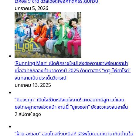
โวคอล 9 ชาติ ดวลเดือดเพื่อศักดิ์ศรีระดับทวีป
มกราคม 5, 2026
‘Running Man’ เปิดศักราชใหม่! ส่งต่อความฮาพร้อมดราม่า
เมื่อสมาชิกลองทำนายดวงปี 2025 ด้วยศาสตร์ “ซาจู-ไพ่ทาโรต์”
จนกลายเป็นประเด็นวิจารณ์
มกราคม 13, 2025
“คิมจงกุก” เปิดใจชีวิตหลังแต่งงาน! เผยอยากมีลูก แต่แอบ
ขอโทษลูกชายล่วงหน้า งานนี้ “ยูแจซอก” ยังแซวแรงจนฮาลั่น
2 สัปดาห์ ago
“ฝ้าย-อะตอม” ฮอตไกลถึงมะนิลา! เสิร์ฟโมเมนต์หวานเกินต้านใน