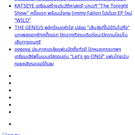
KATSEYE เตรียมสร้างประวัติศาสตร์! บุกเวที “The Tonight
Show” ครั้งแรก พร้อมนั่งคุย Jimmy Fallon โปรโมต EP ใหม่
“WILD”
THE GENIUS พลิกโหมดหัวใจ! ปล่อย “เส้นชัยที่ไม่มีวันไปถึง”
บทเพลงอกหักครั้งแรก ปิดฉากตัวตนเดิมก่อนเปิดเกมใหม่ใน
เส้นทางดนตรี
องซองอู ประกาศเอเชียแฟนมีตติ้งทัวร์! ปักหมุดกรุงเทพฯ
เตรียมเสิร์ฟโมเมนต์สุดอบอุ่น “Let’s go-ONG!” แฟนไทยนับ
ถอยหลังรอเจอได้เลย
Facebook
X
YouTube
Instagram
TikTok
Switch
skin
Menu