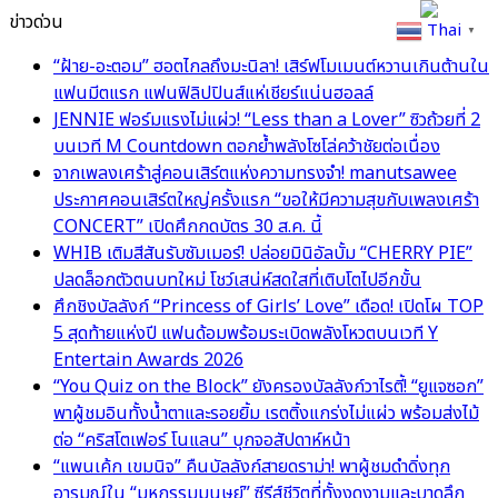
ข่าวด่วน
Thai
▼
“ฝ้าย-อะตอม” ฮอตไกลถึงมะนิลา! เสิร์ฟโมเมนต์หวานเกินต้านใน
แฟนมีตแรก แฟนฟิลิปปินส์แห่เชียร์แน่นฮอลล์
JENNIE ฟอร์มแรงไม่แผ่ว! “Less than a Lover” ซิวถ้วยที่ 2
บนเวที M Countdown ตอกย้ำพลังโซโล่คว้าชัยต่อเนื่อง
จากเพลงเศร้าสู่คอนเสิร์ตแห่งความทรงจำ! manutsawee
ประกาศคอนเสิร์ตใหญ่ครั้งแรก “ขอให้มีความสุขกับเพลงเศร้า
CONCERT” เปิดศึกกดบัตร 30 ส.ค. นี้
WHIB เติมสีสันรับซัมเมอร์! ปล่อยมินิอัลบั้ม “CHERRY PIE”
ปลดล็อกตัวตนบทใหม่ โชว์เสน่ห์สดใสที่เติบโตไปอีกขั้น
ศึกชิงบัลลังก์ “Princess of Girls’ Love” เดือด! เปิดโผ TOP
5 สุดท้ายแห่งปี แฟนด้อมพร้อมระเบิดพลังโหวตบนเวที Y
Entertain Awards 2026
“You Quiz on the Block” ยังครองบัลลังก์วาไรตี้! “ยูแจซอก”
พาผู้ชมอินทั้งน้ำตาและรอยยิ้ม เรตติ้งแกร่งไม่แผ่ว พร้อมส่งไม้
ต่อ “คริสโตเฟอร์ โนแลน” บุกจอสัปดาห์หน้า
“แพนเค้ก เขมนิจ” คืนบัลลังก์สายดราม่า! พาผู้ชมดำดิ่งทุก
อารมณ์ใน “มหกรรมมนุษย์” ซีรีส์ชีวิตที่ทั้งงดงามและบาดลึก