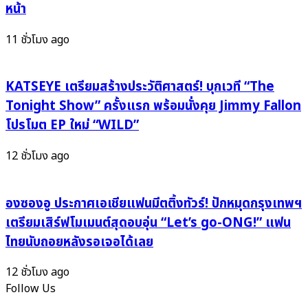
หน้า
ยิ่ง
เพื่อ
ฟัง
ให้
11 ชั่วโมง ago
ยิ่ง
อีก
ขนลุก
คน
ได้
KATSEYE เตรียมสร้างประวัติศาสตร์! บุกเวที “The
ไป
Tonight Show” ครั้งแรก พร้อมนั่งคุย Jimmy Fallon
ต่อ
โปรโมต EP ใหม่ “WILD”
อย่าง
งดงาม
12 ชั่วโมง ago
องซองอู ประกาศเอเชียแฟนมีตติ้งทัวร์! ปักหมุดกรุงเทพฯ
เตรียมเสิร์ฟโมเมนต์สุดอบอุ่น “Let’s go-ONG!” แฟน
ไทยนับถอยหลังรอเจอได้เลย
12 ชั่วโมง ago
Follow Us