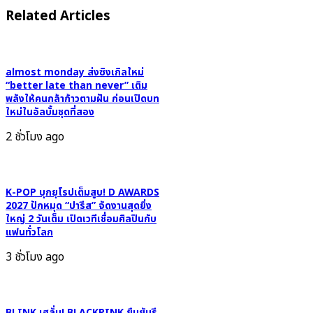
THE
แฟชั่น
Related Articles
CULTURE,
ระดับ
THE
โลก
FUTURE’
เตรียม
รวม
almost monday ส่งซิงเกิลใหม่
ส่ง
“better late than never” เติม
ศิลปิน
พลัง
พลังให้คนกล้าก้าวตามฝัน ก่อนเปิดบท
14
บวก
ใหม่ในอัลบั้มชุดที่สอง
ทีม
ผ่าน
2 ชั่วโมง ago
ถ่ายทอด
เสียง
บทเพลง
เพลง
แห่ง
ใน
ความ
K-POP บุกยุโรปเต็มสูบ! D AWARDS
วา
ทรง
2027 ปักหมุด “ปารีส” จัดงานสุดยิ่ง
ไร
ใหญ่ 2 วันเต็ม เปิดเวทีเชื่อมศิลปินกับ
จำ
ตี้
แฟนทั่วโลก
‘Thank
สุด
You’
3 ชั่วโมง ago
อบอุ่น
“Good
Day”
รับ
BLINK เฮลั่น! BLACKPINK ยืนยันรี