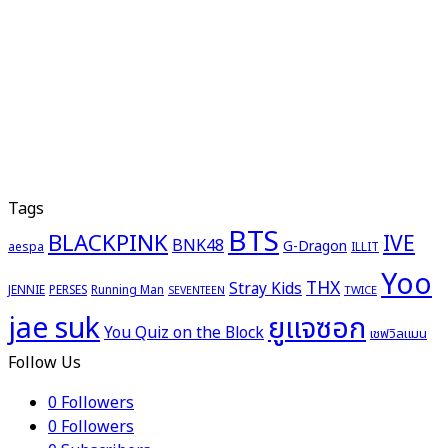
Tags
BTS
BLACKPINK
IVE
BNK48
G-Dragon
aespa
ILLIT
Yoo
THX
Stray Kids
JENNIE
PERSES
Running Man
TWICE
SEVENTEEN
ยูแจซอก
jae suk
You Quiz on the Block
เชฟวิลแมน
Follow Us
0
Followers
0
Followers