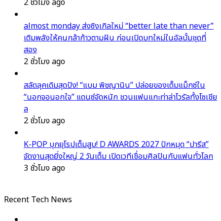
2 ชั่วโมง ago
almost monday ส่งซิงเกิลใหม่ “better late than never”
เติมพลังให้คนกล้าก้าวตามฝัน ก่อนเปิดบทใหม่ในอัลบั้มชุดที่
สอง
2 ชั่วโมง ago
สลัดลุคเดิมสุดปัง! “แบม พิชญานิน” ปล่อยของเต็มแม็กซ์ใน
“นอกจอนอกใจ” แดนซ์จัดหนัก ชวนแฟนแกะท่าล่าไวรัลทั้งโซเชีย
ล
2 ชั่วโมง ago
K-POP บุกยุโรปเต็มสูบ! D AWARDS 2027 ปักหมุด “ปารีส”
จัดงานสุดยิ่งใหญ่ 2 วันเต็ม เปิดเวทีเชื่อมศิลปินกับแฟนทั่วโลก
3 ชั่วโมง ago
Recent Tech News