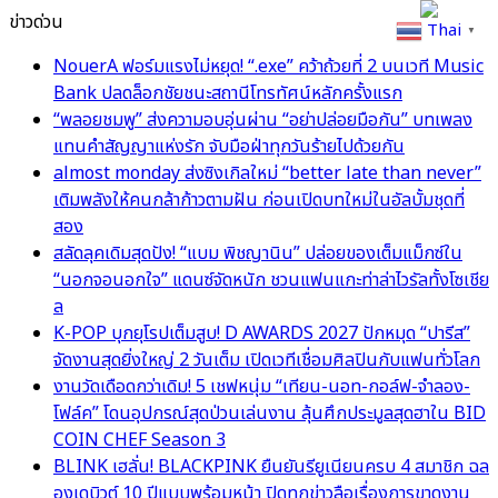
ข่าวด่วน
Thai
▼
NouerA ฟอร์มแรงไม่หยุด! “.exe” คว้าถ้วยที่ 2 บนเวที Music
Bank ปลดล็อกชัยชนะสถานีโทรทัศน์หลักครั้งแรก
“พลอยชมพู” ส่งความอบอุ่นผ่าน “อย่าปล่อยมือกัน” บทเพลง
แทนคำสัญญาแห่งรัก จับมือฝ่าทุกวันร้ายไปด้วยกัน
almost monday ส่งซิงเกิลใหม่ “better late than never”
เติมพลังให้คนกล้าก้าวตามฝัน ก่อนเปิดบทใหม่ในอัลบั้มชุดที่
สอง
สลัดลุคเดิมสุดปัง! “แบม พิชญานิน” ปล่อยของเต็มแม็กซ์ใน
“นอกจอนอกใจ” แดนซ์จัดหนัก ชวนแฟนแกะท่าล่าไวรัลทั้งโซเชีย
ล
K-POP บุกยุโรปเต็มสูบ! D AWARDS 2027 ปักหมุด “ปารีส”
จัดงานสุดยิ่งใหญ่ 2 วันเต็ม เปิดเวทีเชื่อมศิลปินกับแฟนทั่วโลก
งานวัดเดือดกว่าเดิม! 5 เชฟหนุ่ม “เทียน-นอท-กอล์ฟ-จำลอง-
โฟล์ค” โดนอุปกรณ์สุดป่วนเล่นงาน ลุ้นศึกประมูลสุดฮาใน BID
COIN CHEF Season 3
BLINK เฮลั่น! BLACKPINK ยืนยันรียูเนียนครบ 4 สมาชิก ฉล
องเดบิวต์ 10 ปีแบบพร้อมหน้า ปิดทุกข่าวลือเรื่องการขาดงาน