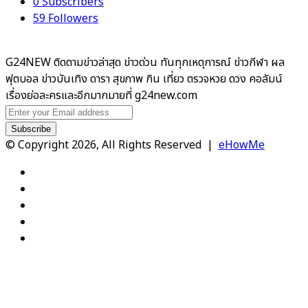
0
Subscribers
59
Followers
G24NEW ติดตามข่าวล่าสุด ข่าวด่วน ทันทุกเหตุการณ์ ข่าวกีฬา ผล
ฟุตบอล ข่าวบันเทิง ดารา สุขภาพ กิน เที่ยว ตรวจหวย ดวง คอลัมน์
เรื่องย่อละครและอีกมากมายที่ g24new.com
Enter
your
Email
© Copyright 2026, All Rights Reserved |
eHowMe
address
Facebook
X
YouTube
Instagram
TikTok
Back