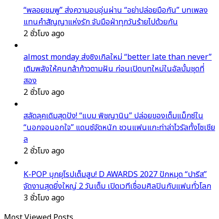
“พลอยชมพู” ส่งความอบอุ่นผ่าน “อย่าปล่อยมือกัน” บทเพลง
แทนคำสัญญาแห่งรัก จับมือฝ่าทุกวันร้ายไปด้วยกัน
2 ชั่วโมง ago
almost monday ส่งซิงเกิลใหม่ “better late than never”
เติมพลังให้คนกล้าก้าวตามฝัน ก่อนเปิดบทใหม่ในอัลบั้มชุดที่
สอง
2 ชั่วโมง ago
สลัดลุคเดิมสุดปัง! “แบม พิชญานิน” ปล่อยของเต็มแม็กซ์ใน
“นอกจอนอกใจ” แดนซ์จัดหนัก ชวนแฟนแกะท่าล่าไวรัลทั้งโซเชีย
ล
2 ชั่วโมง ago
K-POP บุกยุโรปเต็มสูบ! D AWARDS 2027 ปักหมุด “ปารีส”
จัดงานสุดยิ่งใหญ่ 2 วันเต็ม เปิดเวทีเชื่อมศิลปินกับแฟนทั่วโลก
3 ชั่วโมง ago
Most Viewed Posts