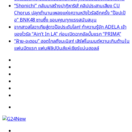
“Shonichi” กลับมาสร้างปาฏิหาริย์! คลิปประสานเสียง CU
Chorus ปลุกตำนานเพลงแห่งความหวังไวรัลอีกครั้ง “ป๊อปเป้
อ” BNK48 ซาบซึ้ง ขอบคุณทุกแรงสนับสนุน
จากสาวสโลวาเกียสู่ดาวป๊อประดับโลก! ทำความรู้จัก ADELA เจ้า
ของไวรัล “Ain’t In LA” ก่อนเปิดฉากอัลบั้มแรก “PRIMA”
“ฝ้าย-อะตอม” ฮอตไกลถึงมะนิลา! เสิร์ฟโมเมนต์หวานเกินต้านใน
แฟนมีตแรก แฟนฟิลิปปินส์แห่เชียร์แน่นฮอลล์
Facebook
X
YouTube
Instagram
TikTok
Switch
skin
Menu
Search