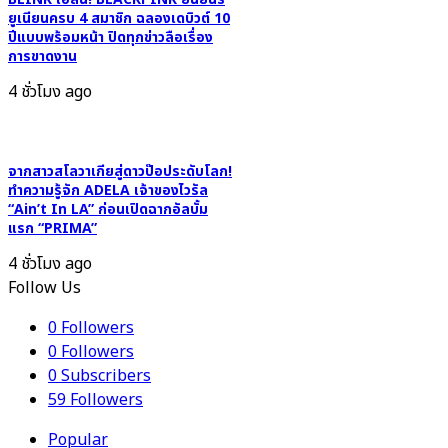
ยูเนียนครบ 4 สมาชิก ฉลองเดบิวต์ 10
ชม
ปีแบบพร้อมหน้า ปิดทุกข่าวลือเรื่อง
พร้อม
การขาดงาน
กัน
4 ชั่วโมง ago
16
ก.พ.นี้
บน
iQIYI
จากสาวสโลวาเกียสู่ดาวป๊อประดับโลก!
เท่านั้น!
ทำความรู้จัก ADELA เจ้าของไวรัล
“Ain’t In LA” ก่อนเปิดฉากอัลบั้ม
แรก “PRIMA”
4 ชั่วโมง ago
Follow Us
0
Followers
0
Followers
0
Subscribers
59
Followers
Popular