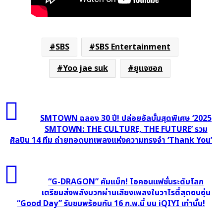
SBS
SBS Entertainment
Yoo jae suk
ยูแจซอก
SMTOWN
ฉลอง
SMTOWN ฉลอง 30 ปี! ปล่อยอัลบั้มสุดพิเศษ ‘2025
30
SMTOWN: THE CULTURE, THE FUTURE’ รวม
ศิลปิน 14 ทีม ถ่ายทอดบทเพลงแห่งความทรงจำ ‘Thank You’
ปี!
ปล่อย
อัลบั้ม
“G-
สุด
DRAGON”
“G-DRAGON” คัมแบ็ก! ไอคอนแฟชั่นระดับโลก
พิเศษ
คัม
เตรียมส่งพลังบวกผ่านเสียงเพลงในวาไรตี้สุดอบอุ่น
‘2025
“Good Day” รับชมพร้อมกัน 16 ก.พ.นี้ บน iQIYI เท่านั้น!
แบ็ก!
SMTOWN:
ไอคอน