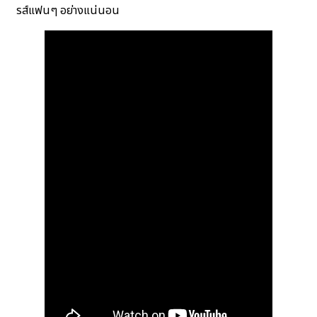
รส์แฟนๆ อย่างแน่นอน