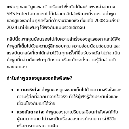
แฟนๆ ของ “ยูแจซอก” เตรียมตัวซึ้งกันได้เลย! เพราะล่าสุดทาง
SBS Entertainment ได้ปล่อยคลิปสุดพิเศษที่รวบรวมคำพูด
ของยูแจซอกในทุกครั้งที่คว้ารางวัลแดซัง ตั้งแต่ปี 2008 จนถึงปี
2024 มาให้แฟนๆ ได้ฟังกันแบบรวดเดียวจบ
คลิปนี้จะพาคุณย้อนรอยไปกับความสำเร็จของยูแจซอก และได้ฟัง
คำพูดที่เต็มไปด้วยความรู้สึกขอบคุณ ความอ่อนน้อมถ่อมตน และ
แรงบันดาลใจที่เขาได้กล่าวไว้ในทุกครั้งที่ขึ้นรับรางวัล ไม่ว่าจะเป็น
คำพูดที่กล่าวถึงแฟนๆ ทีมงาน หรือแม้กระทั่งความรู้สึกส่วนตัว
ของเขาเอง
ทำไมคำพูดของยูแจซอกถึงพิเศษ?
ความจริงใจ:
คำพูดของยูแจซอกเต็มไปด้วยความจริงใจและ
ความรู้สึกที่ออกมาจากใจจริง ทำให้ผู้ฟังรู้สึกประทับใจและ
เชื่อมโยงกับเขาได้ง่าย
แรงบันดาลใจ:
คำพูดของเขาเปรียบเสมือนกำลังใจให้กับ
ผู้คนมากมาย ไม่ว่าจะเป็นเรื่องของการทำงาน การใช้ชีวิต
หรือการตามหาความฝัน