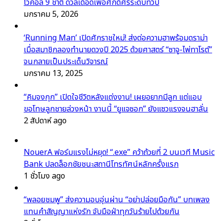
โวคอล 9 ชาติ ดวลเดือดเพื่อศักดิ์ศรีระดับทวีป
มกราคม 5, 2026
‘Running Man’ เปิดศักราชใหม่! ส่งต่อความฮาพร้อมดราม่า
เมื่อสมาชิกลองทำนายดวงปี 2025 ด้วยศาสตร์ “ซาจู-ไพ่ทาโรต์”
จนกลายเป็นประเด็นวิจารณ์
มกราคม 13, 2025
“คิมจงกุก” เปิดใจชีวิตหลังแต่งงาน! เผยอยากมีลูก แต่แอบ
ขอโทษลูกชายล่วงหน้า งานนี้ “ยูแจซอก” ยังแซวแรงจนฮาลั่น
2 สัปดาห์ ago
NouerA ฟอร์มแรงไม่หยุด! “.exe” คว้าถ้วยที่ 2 บนเวที Music
Bank ปลดล็อกชัยชนะสถานีโทรทัศน์หลักครั้งแรก
1 ชั่วโมง ago
“พลอยชมพู” ส่งความอบอุ่นผ่าน “อย่าปล่อยมือกัน” บทเพลง
แทนคำสัญญาแห่งรัก จับมือฝ่าทุกวันร้ายไปด้วยกัน