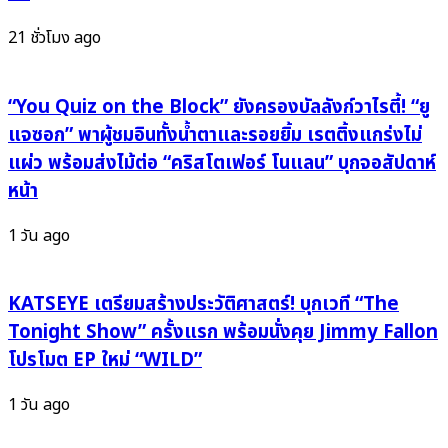
ใจ
เพลง
เต้น
รัก
21 ชั่วโมง ago
แรง
ร้อน
ไม่รู้
แรง
ตัว
“อยาก
“You Quiz on the Block” ยังครองบัลลังก์วาไรตี้! “ยู
เป็น
แจซอก” พาผู้ชมอินทั้งน้ำตาและรอยยิ้ม เรตติ้งแกร่งไม่
ของ
แผ่ว พร้อมส่งไม้ต่อ “คริสโตเฟอร์ โนแลน” บุกจอสัปดาห์
เธอ
หน้า
(I
Wanna
1 วัน ago
Be
Your)”
พร้อม
KATSEYE เตรียมสร้างประวัติศาสตร์! บุกเวที “The
ทวง
Tonight Show” ครั้งแรก พร้อมนั่งคุย Jimmy Fallon
บัลลังก์
โปรโมต EP ใหม่ “WILD”
วง
หญิง
1 วัน ago
ล้วน
ใน