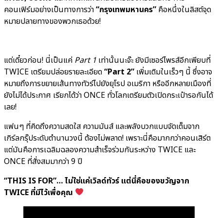
คอนเฟิร์มอย่างเป็นทางการว่า
“กรุงเทพมหานคร”
คือหนึ่งในลิสต์จุด
หมายปลายทางของพวกเธอด้วย!
แต่เดี๋ยวก่อน! นี่เป็นแค่
Part 1
เท่านั้นนะจ๊ะ ยังมีเซอร์ไพรส์อีกเพียบที่
TWICE เตรียมปล่อยรายละเอียด
“Part 2”
เพิ่มเติมในเร็วๆ นี้ ซึ่งอาจ
หมายถึงการขยายเส้นทางทัวร์ไปยังยุโรป อเมริกา หรืออีกหลายเมืองที่
ยังไม่ได้ประกาศ เรียกได้ว่า ONCE ทั่วโลกเตรียมตัวเปิดกระเป๋ารอกันได้
เลย!
แฟนๆ ที่คิดถึงความสดใส ความมันส์ และพลังบวกแบบจัดเต็มจาก
เกิร์ลกรุ๊ประดับตำนานวงนี้ ต้องไม่พลาด! เพราะนี่คือมากกว่าคอนเสิร์ต
แต่มันคือการเฉลิมฉลองความสำเร็จร่วมกันระหว่าง TWICE และ
ONCE ที่สั่งสมมากว่า 9 ปี
“THIS IS FOR”… ไม่ใช่แค่เวิลด์ทัวร์ แต่นี่คือของขวัญจาก
TWICE ที่มีไว้เพื่อคุณ