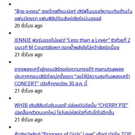
“ฝ้าย-อะตอม” ฮอตไกลถึงมะนิลา! เสิร์ฟโมเมนต์หวานเกินต้านใน
แฟนมีตแรก แฟนฟิลิปปินส์แห่เชียร์แน่นฮอลล์
20 ชั่วโมง ago
JENNIE ฟอร์มแรงไม่แผ่ว! “Less than a Lover” ซิวถ้วยที่ 2
บนเวที M Countdown ตอกย้ำพลังโซโล่คว้าชัยต่อเนื่อง
21 ชั่วโมง ago
จากเพลงเศร้าสู่คอนเสิร์ตแห่งความทรงจำ! manutsawee
ประกาศคอนเสิร์ตใหญ่ครั้งแรก “ขอให้มีความสุขกับเพลงเศร้า
CONCERT” เปิดศึกกดบัตร 30 ส.ค. นี้
21 ชั่วโมง ago
WHIB เติมสีสันรับซัมเมอร์! ปล่อยมินิอัลบั้ม “CHERRY PIE”
ปลดล็อกตัวตนบทใหม่ โชว์เสน่ห์สดใสที่เติบโตไปอีกขั้น
21 ชั่วโมง ago
ศึกชิงบัลลังก์ “Princess of Girls’ Love” เดือด! เปิดโผ TOP