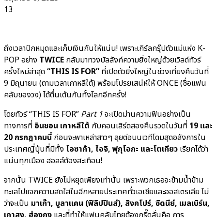
13
ถึงเวลาปักหมุดและเก็บเงินกันให้แน่น! เพราะเกิร์ลกรุ๊ปตัวแม่แห่ง K-
POP อย่าง
TWICE
กลับมาทวงบัลลังก์ความยิ่งใหญ่ด้วยเวิลด์ทัวร์
ครั้งใหม่ล่าสุด
“THIS IS FOR”
ที่เปิดตัวยิ่งใหญ่ในช่วงเที่ยงคืนวันที่
9 มิถุนายน (ตามเวลาเกาหลีใต้) พร้อมโปรยเสน่ห์ให้ ONCE (ชื่อแฟน
คลับของวง) ได้ตื่นเต้นกันทั้งโลกอีกครั้ง!
โดยทัวร์ “THIS IS FOR”
Part 1
จะเปิดม่านความฟินอย่างเป็น
ทางการที่
อินชอน เกาหลีใต้
กับคอนเสิร์ตสองคืนรวดในวันที่
19 และ
20 กรกฎาคมนี้
ก่อนจะพาเหล่าสาวๆ ลุยต่อบนเวทีโดมสุดอลังการใน
ประเทศญี่ปุ่นที่มีทั้ง
โอซาก้า, ไอจิ, ฟุกุโอกะ และโตเกียว
เรียกได้ว่า
แน่นทุกเมือง ฮอลล์ต้องสะเทือน!
จากนั้น TWICE ยังไม่หยุดเพียงเท่านั้น เพราะพวกเธอจะข้ามน้ำข้าม
ทะเลไปแจกความสดใสในอีกหลายประเทศทั่วเอเชียและออสเตรเลีย ไม่
ว่าจะเป็น
มาเก๊า, บูลาแคน (ฟิลิปปินส์), สิงคโปร์, ซิดนีย์, เมลเบิร์น,
เกาสง, ฮ่องกง
และที่ทำให้แฟนคลับไทยต้องกรี๊ดลั่นคือ การ