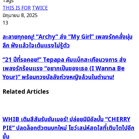
Tags
THIS IS FOR
TWICE
มิถุนายน 8, 2025
13
ละลาย
ละลายทุกอณู! “Archy” ส่ง “My Girl” เพลงรักคลั่งนุ่ม
ทุก
ลึก ฟังแล้วใจเต้นแรงไม่รู้ตัว
อณู!
“Archy”
“21
“21 ปีที่รอคอย!” Tepapa คัมแบ็กสะเทือนวงการ ส่ง
ส่ง
ปี
เพลงรักร้อนแรง “อยากเป็นของเธอ (I Wanna Be
“My
ที่
Your)” พร้อมทวงบัลลังก์วงหญิงล้วนในตำนาน!
Girl”
รอ
เพลง
คอย!”
Related Articles
รัก
Tepapa
คลั่ง
คัม
นุ่ม
แบ็ก
ลึก
สะเทือน
WHIB เติมสีสันรับซัมเมอร์! ปล่อยมินิอัลบั้ม “CHERRY
ฟัง
วงการ
PIE” ปลดล็อกตัวตนบทใหม่ โชว์เสน่ห์สดใสที่เติบโตไปอีก
แล้ว
ส่ง
ขั้น