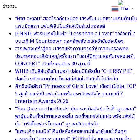
ข่าวด่วน
Thai
▼
“ฝ้าย-อะตอม” ฮอตไกลถึงมะนิลา! เสิร์ฟโมเมนต์หวานเกินต้านใน
แฟนมีตแรก แฟนฟิลิปปินส์แห่เชียร์แน่นฮอลล์
JENNIE ฟอร์มแรงไม่แผ่ว! “Less than a Lover” ซิวถ้วยที่ 2
บนเวที M Countdown ตอกย้ำพลังโซโล่คว้าชัยต่อเนื่อง
จากเพลงเศร้าสู่คอนเสิร์ตแห่งความทรงจำ! manutsawee
ประกาศคอนเสิร์ตใหญ่ครั้งแรก “ขอให้มีความสุขกับเพลงเศร้า
CONCERT” เปิดศึกกดบัตร 30 ส.ค. นี้
WHIB เติมสีสันรับซัมเมอร์! ปล่อยมินิอัลบั้ม “CHERRY PIE”
ปลดล็อกตัวตนบทใหม่ โชว์เสน่ห์สดใสที่เติบโตไปอีกขั้น
ศึกชิงบัลลังก์ “Princess of Girls’ Love” เดือด! เปิดโผ TOP
5 สุดท้ายแห่งปี แฟนด้อมพร้อมระเบิดพลังโหวตบนเวที Y
Entertain Awards 2026
“You Quiz on the Block” ยังครองบัลลังก์วาไรตี้! “ยูแจซอก”
พาผู้ชมอินทั้งน้ำตาและรอยยิ้ม เรตติ้งแกร่งไม่แผ่ว พร้อมส่งไม้
ต่อ “คริสโตเฟอร์ โนแลน” บุกจอสัปดาห์หน้า
“แพนเค้ก เขมนิจ” คืนบัลลังก์สายดราม่า! พาผู้ชมดำดิ่งทุก
อารมณ์ใน “มหกรรมมนุษย์” ซีรีส์ชีวิตที่ทั้งงดงามและบาดลึก