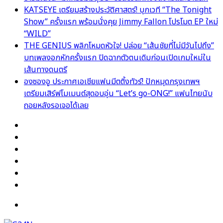
KATSEYE เตรียมสร้างประวัติศาสตร์! บุกเวที “The Tonight
Show” ครั้งแรก พร้อมนั่งคุย Jimmy Fallon โปรโมต EP ใหม่
“WILD”
THE GENIUS พลิกโหมดหัวใจ! ปล่อย “เส้นชัยที่ไม่มีวันไปถึง”
บทเพลงอกหักครั้งแรก ปิดฉากตัวตนเดิมก่อนเปิดเกมใหม่ใน
เส้นทางดนตรี
องซองอู ประกาศเอเชียแฟนมีตติ้งทัวร์! ปักหมุดกรุงเทพฯ
เตรียมเสิร์ฟโมเมนต์สุดอบอุ่น “Let’s go-ONG!” แฟนไทยนับ
ถอยหลังรอเจอได้เลย
Facebook
X
YouTube
Instagram
TikTok
Switch
skin
Menu