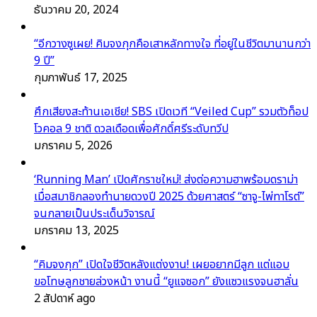
ธันวาคม 20, 2024
“อีกวางซูเผย! คิมจงกุกคือเสาหลักทางใจ ที่อยู่ในชีวิตมานานกว่า
9 ปี”
กุมภาพันธ์ 17, 2025
ศึกเสียงสะท้านเอเชีย! SBS เปิดเวที “Veiled Cup” รวมตัวท็อป
โวคอล 9 ชาติ ดวลเดือดเพื่อศักดิ์ศรีระดับทวีป
มกราคม 5, 2026
‘Running Man’ เปิดศักราชใหม่! ส่งต่อความฮาพร้อมดราม่า
เมื่อสมาชิกลองทำนายดวงปี 2025 ด้วยศาสตร์ “ซาจู-ไพ่ทาโรต์”
จนกลายเป็นประเด็นวิจารณ์
มกราคม 13, 2025
“คิมจงกุก” เปิดใจชีวิตหลังแต่งงาน! เผยอยากมีลูก แต่แอบ
ขอโทษลูกชายล่วงหน้า งานนี้ “ยูแจซอก” ยังแซวแรงจนฮาลั่น
2 สัปดาห์ ago