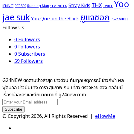
Yoo
THX
Stray Kids
JENNIE
PERSES
Running Man
TWICE
SEVENTEEN
ยูแจซอก
jae suk
You Quiz on the Block
เชฟวิลแมน
Follow Us
0
Followers
0
Followers
0
Subscribers
59
Followers
G24NEW ติดตามข่าวล่าสุด ข่าวด่วน ทันทุกเหตุการณ์ ข่าวกีฬา ผล
ฟุตบอล ข่าวบันเทิง ดารา สุขภาพ กิน เที่ยว ตรวจหวย ดวง คอลัมน์
เรื่องย่อละครและอีกมากมายที่ g24new.com
Enter
your
Email
© Copyright 2026, All Rights Reserved |
eHowMe
address
Facebook