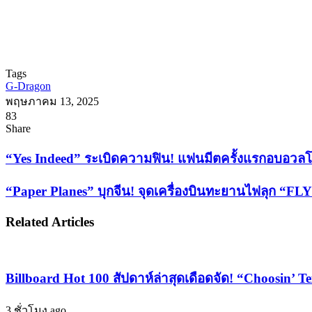
Tags
G-Dragon
พฤษภาคม 13, 2025
83
Facebook
X
Tumblr
Messenger
Messenger
Line
Share
Facebook
X
LinkedIn
Tumblr
Pinterest
Reddit
VKontakte
Odnoklassniki
Pocket
Share
Print
via
“Yes
“Yes Indeed” ระเบิดความฟิน! แฟนมีตครั้งแรกอบอวลโมเ
Email
Indeed”
ระเบิด
“Paper
“Paper Planes” บุกจีน! จุดเครื่องบินทะยานไฟลุก “FLY 
ความ
Planes”
บุก
ฟิน!
Related Articles
จีน!
แฟน
จุด
มีต
เครื่อง
ครั้ง
Billboard Hot 100 สัปดาห์ล่าสุดเดือดจัด! “Choosin’ T
บิน
แรก
ทะยาน
อบอวล
3 ชั่วโมง ago