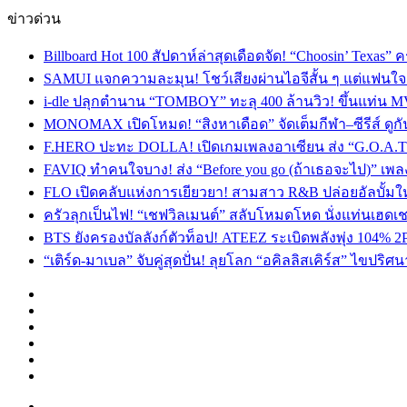
ข่าวด่วน
Billboard Hot 100 สัปดาห์ล่าสุดเดือดจัด! “Choosin’ Texas”
SAMUI แจกความละมุน! โชว์เสียงผ่านไอจีสั้น ๆ แต่แฟนใจสั
i-dle ปลุกตำนาน “TOMBOY” ทะลุ 400 ล้านวิว! ขึ้นแท่น M
MONOMAX เปิดโหมด! “สิงหาเดือด” จัดเต็มกีฬา–ซีรีส์ ดูกัน
F.HERO ปะทะ DOLLA! เปิดเกมเพลงอาเซียน ส่ง “G.O.A.T”
FAVIQ ทำคนใจบาง! ส่ง “Before you go (ถ้าเธอจะไป)” เ
FLO เปิดคลับแห่งการเยียวยา! สามสาว R&B ปล่อยอัลบั้ม
ครัวลุกเป็นไฟ! “เชฟวิลเมนต์” สลับโหมดโหด นั่งแท่นเฮดเช
BTS ยังครองบัลลังก์ตัวท็อป! ATEEZ ระเบิดพลังพุ่ง 104% 2
“เติร์ด-มาเบล” จับคู่สุดปั่น! ลุยโลก “อคิลลิสเคิร์ส” ไข
Facebook
X
YouTube
Instagram
TikTok
Switch
skin
Menu