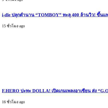
ไฟ
โมเมนต์
ลุก
เกิน
“FLY
i-dle ปลุกตำนาน “TOMBOY” ทะลุ 400 ล้านวิว! ขึ้นแท
ต้าน
HIGH”
ใน
ไลฟ์
15 ชั่วโมง ago
“After
เดือด
School
1st
สะเทือน
Album
กว่าง
Fan
โจว
Meet”
เสิร์ฟ
คอนเสิร์ต
ทั้ง
เดี่ยว
ความ
ครั้ง
สนุก
แรก
ความ
อินเตอร์
จอย
จัด
และ
เต็ม!
F.HERO ปะทะ DOLLA! เปิดเกมเพลงอาเซียน ส่ง “G.O.A
เคมี
ล้น
16 ชั่วโมง ago
เวที!