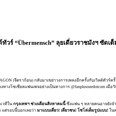
ัวร์ “Übermensch” ลุยเดี่ยวราชมังฯ ซัดเต็
 (จีดราก้อน) กลับมาเขย่าวงการเพลงอีกครั้งกับเวิลด์ทัวร์ครั้งที
องทางโซเชียลแฟนเพจอย่างเป็นทางการ @fanplusonedotcom เมื่อ
กเวทีใน
กรุงเทพฯ ช่วงเดือนสิงหาคมนี้
ซึ่งแฟน ๆ หลายคนอาจยังจำได
แต่รอบนี้บอกเลยว่า
มาแบบเดี่ยว! เดี่ยวชน! โซโล่เต็มรูปแบบ!
ในค