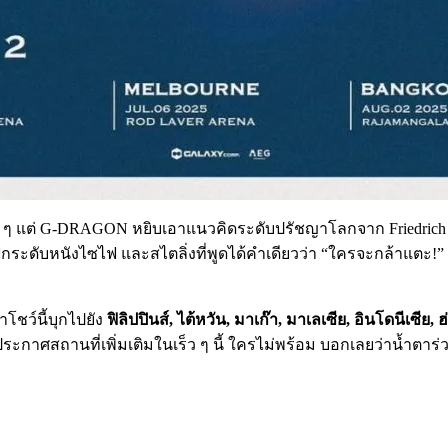
เท่ ๆ แต่ G-DRAGON หยิบเอาแนวคิดระดับปรัชญาโลกจาก Friedrich 
ิกระดับหนังไซไฟ และสไตลิ่งที่พูดได้คำเดียวว่า “ใครจะกล้าแตะ!
โชว์นี้บุกไปยัง
ฟิลิปปินส์, ไต้หวัน, มาเก๊า, มาเลเซีย, อินโดนีเซีย, 
ระกาศสถานที่เพิ่มเติมในเร็ว ๆ นี้ ใครไม่พร้อม บอกเลยว่าน้ำตาร่ว