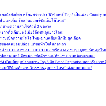
 ครองบัลลังก์ต่อ พร้อมสร้างประวัติศาสตร์ Top 5 เป็นเพลง Country 
่น แห่เรียกร้อง “ขอเวอร์ชันเต็มได้ไหม?”
V แห่งความสำเร็จตัวที่ 3 ของวง
ยาวทั้งเดือน พรีเมียร์ลีกชนลูกยางโลก!
 ระเบิดความมั่นใจ ไทย–มาเลเซียแท็กทีมสุดเดือด
พลงของคนยอมปล่อย แต่ขอหัวใจคืนก่อนลา
ใหม่ “THERAPY AT THE CLUB” พร้อม MV “Cry Ugly” ก่อนบุกไทย 2
ฟเทรนเนอร์ จัดหนัก “พ่อค้าซ่าแม่ค้าแซ่บ” จนสติแทบหลุด!
PM คัมแบ็กสุดปัง ทะยาน Top 5 ศึก Brand Reputation บอยกรุ๊ปเกาห
ปริศนาสมบัติต้องคำสาป ใครซ่อนจุดตาย ใครกำลังเล่นเกมลวง?