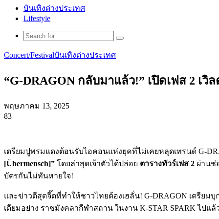
บันเทิงต่างประเทศ
Lifestyle
Search
for
Concert/Festival
บันเทิงต่างประเทศ
“G-DRAGON กลับมาแล้ว!” เปิดเฟส 2 เวิลด์ท
พฤษภาคม 13, 2025
83
Facebook
X
Tumblr
Messenger
Messenger
Line
เตรียมปูพรมแดงต้อนรับไอคอนแห่งยุคที่ไม่เคยหลุดเทรนด์ G-DRAGON
[Übermensch]”
โดยล่าสุดเจ้าตัวได้ปล่อย
ตารางทัวร์เฟส 2
ผ่านช่
บัตรกันไม่ทันหายใจ!
และข่าวดีสุดจี๊ดที่ทำให้ชาวไทยต้องเฮลั่น! G-DRAGON เตรียมบุ
เดียมอย่าง ราชมังคลากีฬาสถาน ในงาน K-STAR SPARK ไปแล้ว 