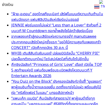
ข่าวด่วน
Th
“ฝ้าย-อะตอม” ฮอตไกลถึงมะนิลา! เสิร์ฟโมเมนต์หวานเกินต้านใน
แฟนมีตแรก แฟนฟิลิปปินส์แห่เชียร์แน่นฮอลล์
JENNIE ฟอร์มแรงไม่แผ่ว! “Less than a Lover” ซิวถ้วยที่ 2
บนเวที M Countdown ตอกย้ำพลังโซโล่คว้าชัยต่อเนื่อง
จากเพลงเศร้าสู่คอนเสิร์ตแห่งความทรงจำ! manutsawee
ประกาศคอนเสิร์ตใหญ่ครั้งแรก “ขอให้มีความสุขกับเพลงเศร้า
CONCERT” เปิดศึกกดบัตร 30 ส.ค. นี้
WHIB เติมสีสันรับซัมเมอร์! ปล่อยมินิอัลบั้ม “CHERRY PIE”
ปลดล็อกตัวตนบทใหม่ โชว์เสน่ห์สดใสที่เติบโตไปอีกขั้น
ศึกชิงบัลลังก์ “Princess of Girls’ Love” เดือด! เปิดโผ TOP
5 สุดท้ายแห่งปี แฟนด้อมพร้อมระเบิดพลังโหวตบนเวที Y
Entertain Awards 2026
“You Quiz on the Block” ยังครองบัลลังก์วาไรตี้! “ยูแจซอก”
พาผู้ชมอินทั้งน้ำตาและรอยยิ้ม เรตติ้งแกร่งไม่แผ่ว พร้อมส่งไม้
ต่อ “คริสโตเฟอร์ โนแลน” บุกจอสัปดาห์หน้า
“แพนเค้ก เขมนิจ” คืนบัลลังก์สายดราม่า! พาผู้ชมดำดิ่งทุก
อารมณ์ใน “มหกรรมมนุษย์” ซีรีส์ชีวิตที่ทั้งงดงามและบาดลึก