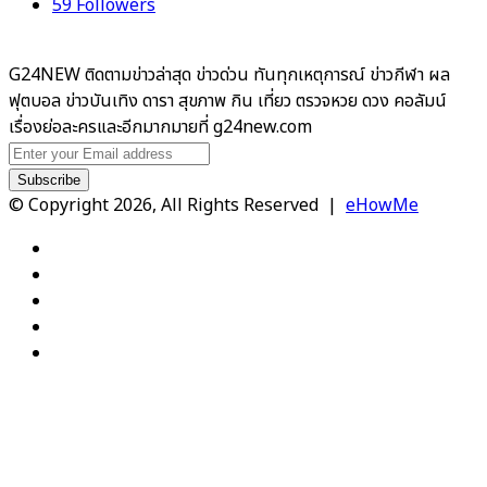
59
Followers
G24NEW ติดตามข่าวล่าสุด ข่าวด่วน ทันทุกเหตุการณ์ ข่าวกีฬา ผล
ฟุตบอล ข่าวบันเทิง ดารา สุขภาพ กิน เที่ยว ตรวจหวย ดวง คอลัมน์
เรื่องย่อละครและอีกมากมายที่ g24new.com
Enter
your
Email
© Copyright 2026, All Rights Reserved |
eHowMe
address
Facebook
X
YouTube
Instagram
TikTok
Facebook
X
WhatsApp
Telegram
Viber
Back
to
top
button