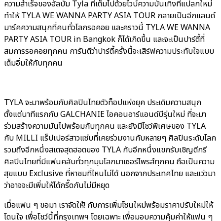
ความสำเร็จของอัลบั้ม Tyla ที่เต็มไปด้วยไวบ์ความบันเทิงที่แปลกใหม่
ทำให้ TYLA WE WANNA PARTY ASIA TOUR กลายเป็นอีกแลนด์
มาร์คความสนุกที่คนทั่วโลกรอคอย และคราวนี้ TYLA WE WANNA
PARTY ASIA TOUR in Bangkok ก็ได้เกิดขึ้น และจะเป็นปาร์ตี้ที่
สมการรอคอยทุกคน การันตีว่าปาร์ตี้ครั้งนี้จะเสิร์ฟความประทับใจแบบ
เต็มอิ่มให้กับทุกคน
TYLA จะมาพร้อมกับศิลปินไทยตัวท็อปแห่งยุค ประเดิมความสนุก
ตั้งแต่นาทีแรกกับ GALCHANIE ไอคอนอาร์แอนด์บีรุ่นใหม่ ที่จะมา
ร่วมสร้างความมันไปพร้อมกับทุกคน และยังมีโชว์พิเศษของ TYLA
กับ MILLI แร็ปเปอร์สาวแซ่บที่เคยร่วมงานกับหลายๆ ศิลปินระดับโลก
รวมถึงอีกหนึ่งสเตจสุดฮอตของ TYLA กับอีกหนึ่งแขกรับเชิญดีกรี
ศิลปินไทยที่มีแฟนคลับทั่วทุกมุมโลกมาเซอร์ไพรส์ทุกคน ถือเป็นความ
สุขแบบ Exclusive ที่หาชมที่ไหนไม่ได้ นอกจากประเทศไทย และแว่วมา
ว่าอาจจะมีเพิ่มให้ได้กรี๊ดกันไม่มีหยุด
เมื่อแฟน ๆ ขอมา เราจัดให้! กับการเพิ่มโซนใหม่พร้อมราคาปรับใหม่ให้
โดนใจ เพื่อโชว์นี้ที่กรุงเทพฯ โดยเฉพาะ เพื่อมอบความคุ้มค่าให้แฟน ๆ