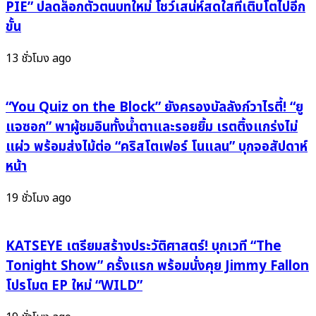
5
PIE” ปลดล็อกตัวตนบทใหม่ โชว์เสน่ห์สดใสที่เติบโตไปอีก
มันส์
ชาติ
ขั้น
ใน
ระเบิด
โปร
ครัว
13 ชั่วโมง ago
เจ
ปะทะ
กต์
ฝีมือ
ยักษ์
ใคร
“You Quiz on the Block” ยังครองบัลลังก์วาไรตี้! “ยู
‘Solid
จะ
แจซอก” พาผู้ชมอินทั้งน้ำตาและรอยยิ้ม เรตติ้งแกร่งไม่
Sound’
ขึ้น
แผ่ว พร้อมส่งไม้ต่อ “คริสโตเฟอร์ โนแลน” บุกจอสัปดาห์
จาก
ครอง
หน้า
F.HERO”
บัลลังก์
เชฟ
19 ชั่วโมง ago
แห่ง
เอเชีย!”
KATSEYE เตรียมสร้างประวัติศาสตร์! บุกเวที “The
Tonight Show” ครั้งแรก พร้อมนั่งคุย Jimmy Fallon
โปรโมต EP ใหม่ “WILD”