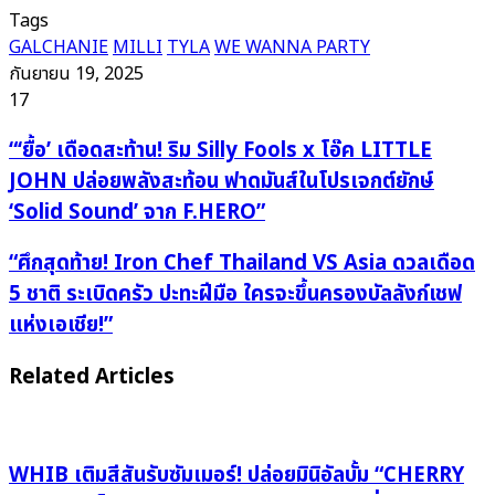
Tags
GALCHANIE
MILLI
TYLA
WE WANNA PARTY
กันยายน 19, 2025
17
“‘ยื้อ’
“‘ยื้อ’ เดือดสะท้าน! ริม Silly Fools x โอ๊ค LITTLE
เดือด
JOHN ปล่อยพลังสะท้อน ฟาดมันส์ในโปรเจกต์ยักษ์
สะท้าน!
‘Solid Sound’ จาก F.HERO”
ริม
Silly
“ศึก
“ศึกสุดท้าย! Iron Chef Thailand VS Asia ดวลเดือด
Fools
สุดท้าย!
5 ชาติ ระเบิดครัว ปะทะฝีมือ ใครจะขึ้นครองบัลลังก์เชฟ
x
Iron
แห่งเอเชีย!”
โอ๊ค
Chef
LITTLE
Thailand
Related Articles
JOHN
VS
ปล่อย
Asia
พลัง
ดวล
สะท้อน
เดือด
WHIB เติมสีสันรับซัมเมอร์! ปล่อยมินิอัลบั้ม “CHERRY
ฟาด