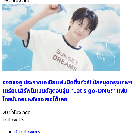
19 ชั่วโมง ago
องซองอู ประกาศเอเชียแฟนมีตติ้งทัวร์! ปักหมุดกรุงเทพฯ
เตรียมเสิร์ฟโมเมนต์สุดอบอุ่น “Let’s go-ONG!” แฟน
ไทยนับถอยหลังรอเจอได้เลย
20 ชั่วโมง ago
Follow Us
0
Followers