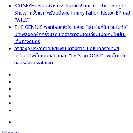
KATSEYE เตรียมสร้างประวัติศาสตร์! บุกเวที “The Tonight
Show” ครั้งแรก พร้อมนั่งคุย Jimmy Fallon โปรโมต EP ใหม่
“WILD”
THE GENIUS พลิกโหมดหัวใจ! ปล่อย “เส้นชัยที่ไม่มีวันไปถึง”
บทเพลงอกหักครั้งแรก ปิดฉากตัวตนเดิมก่อนเปิดเกมใหม่ใน
เส้นทางดนตรี
องซองอู ประกาศเอเชียแฟนมีตติ้งทัวร์! ปักหมุดกรุงเทพฯ
เตรียมเสิร์ฟโมเมนต์สุดอบอุ่น “Let’s go-ONG!” แฟนไทยนับ
ถอยหลังรอเจอได้เลย
Facebook
X
YouTube
Instagram
TikTok
Switch
skin
Menu