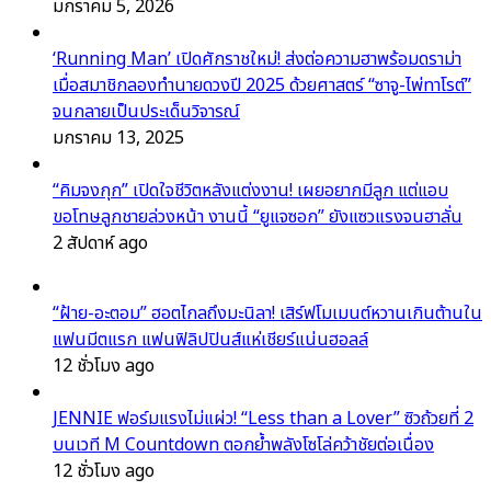
มกราคม 5, 2026
‘Running Man’ เปิดศักราชใหม่! ส่งต่อความฮาพร้อมดราม่า
เมื่อสมาชิกลองทำนายดวงปี 2025 ด้วยศาสตร์ “ซาจู-ไพ่ทาโรต์”
จนกลายเป็นประเด็นวิจารณ์
มกราคม 13, 2025
“คิมจงกุก” เปิดใจชีวิตหลังแต่งงาน! เผยอยากมีลูก แต่แอบ
ขอโทษลูกชายล่วงหน้า งานนี้ “ยูแจซอก” ยังแซวแรงจนฮาลั่น
2 สัปดาห์ ago
“ฝ้าย-อะตอม” ฮอตไกลถึงมะนิลา! เสิร์ฟโมเมนต์หวานเกินต้านใน
แฟนมีตแรก แฟนฟิลิปปินส์แห่เชียร์แน่นฮอลล์
12 ชั่วโมง ago
JENNIE ฟอร์มแรงไม่แผ่ว! “Less than a Lover” ซิวถ้วยที่ 2
บนเวที M Countdown ตอกย้ำพลังโซโล่คว้าชัยต่อเนื่อง
12 ชั่วโมง ago