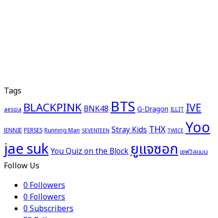
Tags
BTS
BLACKPINK
IVE
BNK48
G-Dragon
aespa
ILLIT
Yoo
THX
Stray Kids
JENNIE
PERSES
Running Man
TWICE
SEVENTEEN
ยูแจซอก
jae suk
You Quiz on the Block
เชฟวิลแมน
Follow Us
0
Followers
0
Followers
0
Subscribers