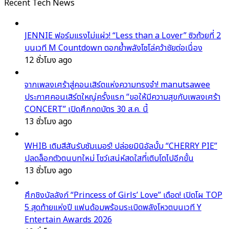
Recent Tech News
JENNIE ฟอร์มแรงไม่แผ่ว! “Less than a Lover” ซิวถ้วยที่ 2
บนเวที M Countdown ตอกย้ำพลังโซโล่คว้าชัยต่อเนื่อง
12 ชั่วโมง ago
จากเพลงเศร้าสู่คอนเสิร์ตแห่งความทรงจำ! manutsawee
ประกาศคอนเสิร์ตใหญ่ครั้งแรก “ขอให้มีความสุขกับเพลงเศร้า
CONCERT” เปิดศึกกดบัตร 30 ส.ค. นี้
13 ชั่วโมง ago
WHIB เติมสีสันรับซัมเมอร์! ปล่อยมินิอัลบั้ม “CHERRY PIE”
ปลดล็อกตัวตนบทใหม่ โชว์เสน่ห์สดใสที่เติบโตไปอีกขั้น
13 ชั่วโมง ago
ศึกชิงบัลลังก์ “Princess of Girls’ Love” เดือด! เปิดโผ TOP
5 สุดท้ายแห่งปี แฟนด้อมพร้อมระเบิดพลังโหวตบนเวที Y
Entertain Awards 2026