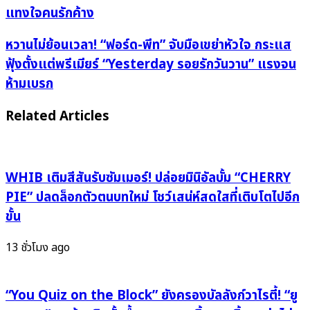
หนาม
แทงใจคนรักค้าง
แต่
เสียง
หวาน
หวานไม่ย้อนเวลา! “ฟอร์ด-พีท” จับมือเขย่าหัวใจ กระแส
หวาน
ไม่
ฟุ้งตั้งแต่พรีเมียร์ “Yesterday รอยรักวันวาน” แรงจน
มี
ย้อน
ห้ามเบรก
พิษ!
เวลา!
“น็อต
“ฟ
Related Articles
ตี้”
อร์ด-
เปิด
พีท”
ตัว
จับ
แรง
มือ
WHIB เติมสีสันรับซัมเมอร์! ปล่อยมินิอัลบั้ม “CHERRY
จาก
เขย่า
PIE” ปลดล็อกตัวตนบทใหม่ โชว์เสน่ห์สดใสที่เติบโตไปอีก
Khaosan
หัวใจ
ขั้น
Sound
กระแส
ปล่อย
ฟุ้ง
13 ชั่วโมง ago
เพลง
ตั้งแต่
เศร้า
พรีเมียร์
เคลือบ
“Yesterday
“You Quiz on the Block” ยังครองบัลลังก์วาไรตี้! “ยู
วรรณคดี
รอย