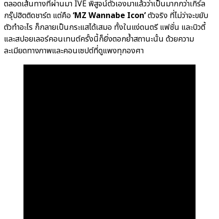
ตลอดเส้นทางที่ผ่านมา IVE พิสูจน์ตัวเองมาแล้วว่าเป็นมากกว่าเกิร์ล
กรุ๊ปฮิตติดชาร์ต แต่คือ
‘MZ Wannabe Icon’
ตัวจริง ที่ไม่ว่าจะขยับ
ตัวทำอะไร ก็กลายเป็นกระแสได้เสมอ ทั้งในแง่ดนตรี แฟชั่น และบิวตี้
และสปอยเลอร์คอนเทนต์ครั้งนี้ก็ยิ่งตอกย้ำสถานะนั้น ด้วยความ
ละเมียดทางภาพและคอนเซปต์ที่ดูแพงทุกองศา