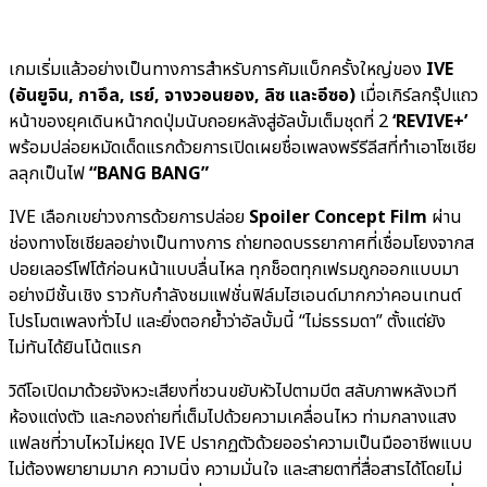
เกมเริ่มแล้วอย่างเป็นทางการสำหรับการคัมแบ็กครั้งใหญ่ของ
IVE
(อันยูจิน, กาอึล, เรย์, จางวอนยอง, ลิซ และอีซอ)
เมื่อเกิร์ลกรุ๊ปแถว
หน้าของยุคเดินหน้ากดปุ่มนับถอยหลังสู่อัลบั้มเต็มชุดที่ 2
‘REVIVE+’
พร้อมปล่อยหมัดเด็ดแรกด้วยการเปิดเผยชื่อเพลงพรีรีลีสที่ทำเอาโซเชีย
ลลุกเป็นไฟ
“BANG BANG”
IVE เลือกเขย่าวงการด้วยการปล่อย
Spoiler Concept Film
ผ่าน
ช่องทางโซเชียลอย่างเป็นทางการ ถ่ายทอดบรรยากาศที่เชื่อมโยงจากส
ปอยเลอร์โฟโต้ก่อนหน้าแบบลื่นไหล ทุกช็อตทุกเฟรมถูกออกแบบมา
อย่างมีชั้นเชิง ราวกับกำลังชมแฟชั่นฟิล์มไฮเอนด์มากกว่าคอนเทนต์
โปรโมตเพลงทั่วไป และยิ่งตอกย้ำว่าอัลบั้มนี้ “ไม่ธรรมดา” ตั้งแต่ยัง
ไม่ทันได้ยินโน้ตแรก
วิดีโอเปิดมาด้วยจังหวะเสียงที่ชวนขยับหัวไปตามบีต สลับภาพหลังเวที
ห้องแต่งตัว และกองถ่ายที่เต็มไปด้วยความเคลื่อนไหว ท่ามกลางแสง
แฟลชที่วาบไหวไม่หยุด IVE ปรากฏตัวด้วยออร่าความเป็นมืออาชีพแบบ
ไม่ต้องพยายามมาก ความนิ่ง ความมั่นใจ และสายตาที่สื่อสารได้โดยไม่