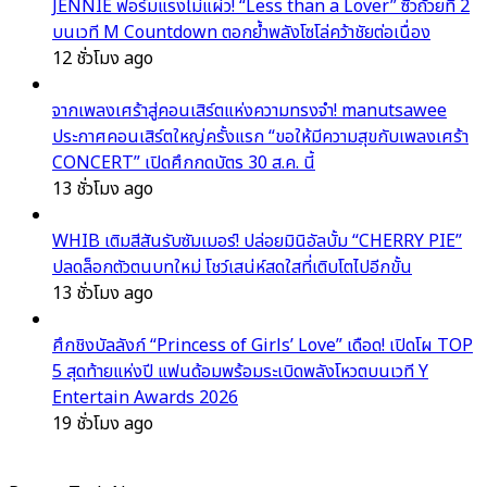
JENNIE ฟอร์มแรงไม่แผ่ว! “Less than a Lover” ซิวถ้วยที่ 2
บนเวที M Countdown ตอกย้ำพลังโซโล่คว้าชัยต่อเนื่อง
12 ชั่วโมง ago
จากเพลงเศร้าสู่คอนเสิร์ตแห่งความทรงจำ! manutsawee
ประกาศคอนเสิร์ตใหญ่ครั้งแรก “ขอให้มีความสุขกับเพลงเศร้า
CONCERT” เปิดศึกกดบัตร 30 ส.ค. นี้
13 ชั่วโมง ago
WHIB เติมสีสันรับซัมเมอร์! ปล่อยมินิอัลบั้ม “CHERRY PIE”
ปลดล็อกตัวตนบทใหม่ โชว์เสน่ห์สดใสที่เติบโตไปอีกขั้น
13 ชั่วโมง ago
ศึกชิงบัลลังก์ “Princess of Girls’ Love” เดือด! เปิดโผ TOP
5 สุดท้ายแห่งปี แฟนด้อมพร้อมระเบิดพลังโหวตบนเวที Y
Entertain Awards 2026
19 ชั่วโมง ago