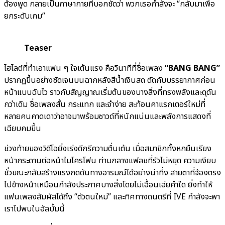
ต้องพูด กลายเป็นภาษากายที่บอกชัดว่า พวกเธอกำลังจะ “กลับมาเพื่อ
ยกระดับเกม”
Teaser
ไฮไลต์ที่ทำเอาแฟน ๆ ใจเต้นแรง คือวินาทีที่ชื่อเพลง
“BANG BANG”
ปรากฏขึ้นอย่างชัดเจนบนฉากหลังสีน้ำเงินสด ตัดกับบรรยากาศก่อน
หน้าแบบฉับไว ราวกับสัญญาณเริ่มต้นของบางสิ่งที่ทรงพลังและดุดัน
กว่าเดิม ชื่อเพลงสั้น กระแทก และจำง่าย สะท้อนคาแรกเตอร์ใหม่ที่
หลายคนคาดเดาว่าอาจมาพร้อมซาวด์ที่หนักแน่นและพลังการแสดงที่
เฉียบคมขึ้น
ช่วงท้ายของวิดีโอยิ่งเร่งดีกรีความตื่นเต้น เมื่อสมาชิกทั้งหกยืนเรียง
หน้ากระดานต่อหน้าไมโครโฟน ท่ามกลางแฟลชที่รัวไม่หยุด ความเงียบ
ชั่วขณะกลับสร้างแรงกดดันทางอารมณ์ได้อย่างน่าทึ่ง สายตาที่จ้องตรง
ไปข้างหน้าเหมือนกำลังประกาศบางสิ่งโดยไม่เอื้อนเอ่ยคำใด ยิ่งทำให้
แฟนเพลงสัมผัสได้ถึง “ตัวตนใหม่” และทิศทางดนตรีที่ IVE กำลังจะพา
เราไปพบในอัลบั้มนี้