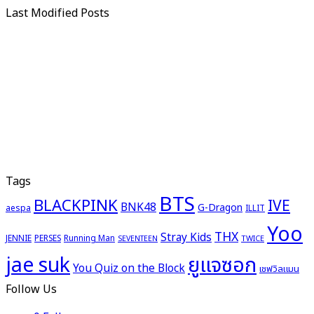
Last Modified Posts
Tags
BTS
BLACKPINK
IVE
BNK48
G-Dragon
aespa
ILLIT
Yoo
THX
Stray Kids
JENNIE
PERSES
Running Man
TWICE
SEVENTEEN
ยูแจซอก
jae suk
You Quiz on the Block
เชฟวิลแมน
Follow Us