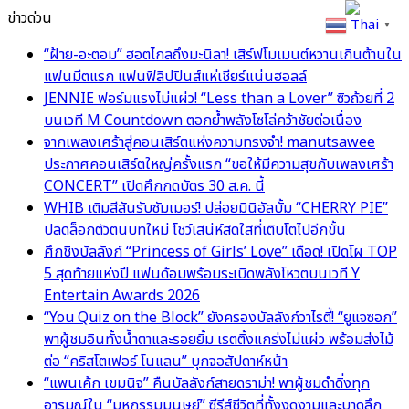
ข่าวด่วน
Thai
▼
“ฝ้าย-อะตอม” ฮอตไกลถึงมะนิลา! เสิร์ฟโมเมนต์หวานเกินต้านใน
แฟนมีตแรก แฟนฟิลิปปินส์แห่เชียร์แน่นฮอลล์
JENNIE ฟอร์มแรงไม่แผ่ว! “Less than a Lover” ซิวถ้วยที่ 2
บนเวที M Countdown ตอกย้ำพลังโซโล่คว้าชัยต่อเนื่อง
จากเพลงเศร้าสู่คอนเสิร์ตแห่งความทรงจำ! manutsawee
ประกาศคอนเสิร์ตใหญ่ครั้งแรก “ขอให้มีความสุขกับเพลงเศร้า
CONCERT” เปิดศึกกดบัตร 30 ส.ค. นี้
WHIB เติมสีสันรับซัมเมอร์! ปล่อยมินิอัลบั้ม “CHERRY PIE”
ปลดล็อกตัวตนบทใหม่ โชว์เสน่ห์สดใสที่เติบโตไปอีกขั้น
ศึกชิงบัลลังก์ “Princess of Girls’ Love” เดือด! เปิดโผ TOP
5 สุดท้ายแห่งปี แฟนด้อมพร้อมระเบิดพลังโหวตบนเวที Y
Entertain Awards 2026
“You Quiz on the Block” ยังครองบัลลังก์วาไรตี้! “ยูแจซอก”
พาผู้ชมอินทั้งน้ำตาและรอยยิ้ม เรตติ้งแกร่งไม่แผ่ว พร้อมส่งไม้
ต่อ “คริสโตเฟอร์ โนแลน” บุกจอสัปดาห์หน้า
“แพนเค้ก เขมนิจ” คืนบัลลังก์สายดราม่า! พาผู้ชมดำดิ่งทุก
อารมณ์ใน “มหกรรมมนุษย์” ซีรีส์ชีวิตที่ทั้งงดงามและบาดลึก