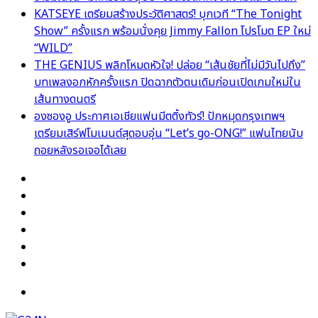
KATSEYE เตรียมสร้างประวัติศาสตร์! บุกเวที “The Tonight
Show” ครั้งแรก พร้อมนั่งคุย Jimmy Fallon โปรโมต EP ใหม่
“WILD”
THE GENIUS พลิกโหมดหัวใจ! ปล่อย “เส้นชัยที่ไม่มีวันไปถึง”
บทเพลงอกหักครั้งแรก ปิดฉากตัวตนเดิมก่อนเปิดเกมใหม่ใน
เส้นทางดนตรี
องซองอู ประกาศเอเชียแฟนมีตติ้งทัวร์! ปักหมุดกรุงเทพฯ
เตรียมเสิร์ฟโมเมนต์สุดอบอุ่น “Let’s go-ONG!” แฟนไทยนับ
ถอยหลังรอเจอได้เลย
Facebook
X
YouTube
Instagram
TikTok
Switch
skin
Menu