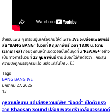
สำหรับแฟน ๆ เตรียมอุ่นเครื่องกันให้ดี เพราะ
IVE จะปล่อยเพลงพรีรี
ลีส “BANG BANG” ในวันที่ 9 กุมภาพันธ์ เวลา 18.00 น. (ตาม
เวลาเกาหลี)
ก่อนจะเดินหน้าเปิดตัวอัลบั้มเต็มชุดที่ 2
‘REVIVE+’
อย่าง
เป็นทางการในวันที่
23 กุมภาพันธ์
งานนี้บอกได้คำเดียวว่า… กระสุน
ความปังถูกบรรจุครบแล้ว เหลือแค่ลั่นไก! 🎶💥
Tags
BANG BANG
IVE
มกราคม 27, 2026
13
กุหลาบ
กุหลาบมีหนาม แต่เสียงหวานมีพิษ! “น็อตตี้” เปิดตัวแรง
มี
จาก Khaosan Sound ปล่อยเพลงเศร้าเคลือบวรรณคดี