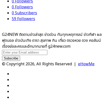
0
Followers
0
Followers
0
Subscribers
59
Followers
G24NEW ติดตามข่าวล่าสุด ข่าวด่วน ทันทุกเหตุการณ์ ข่าวกีฬา ผล
ฟุตบอล ข่าวบันเทิง ดารา สุขภาพ กิน เที่ยว ตรวจหวย ดวง คอลัมน์
เรื่องย่อละครและอีกมากมายที่ g24new.com
Enter
your
Email
© Copyright 2026, All Rights Reserved |
eHowMe
address
Facebook
X
YouTube
Instagram
TikTok
Facebook
X
WhatsApp
Telegram
Viber
Back