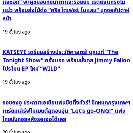
แจซอก” พาผู้ชมอินทั้งน้ำตาและรอยยิ้ม เรตติ้งแกร่งไม่
แทงใจ
รัก
แผ่ว พร้อมส่งไม้ต่อ “คริสโตเฟอร์ โนแลน” บุกจอสัปดาห์
คน
วัน
หน้า
รัก
วาน”
ค้าง
แรง
19 ชั่วโมง ago
จน
ห้าม
เบรก
KATSEYE เตรียมสร้างประวัติศาสตร์! บุกเวที “The
Tonight Show” ครั้งแรก พร้อมนั่งคุย Jimmy Fallon
โปรโมต EP ใหม่ “WILD”
19 ชั่วโมง ago
องซองอู ประกาศเอเชียแฟนมีตติ้งทัวร์! ปักหมุดกรุงเทพฯ
เตรียมเสิร์ฟโมเมนต์สุดอบอุ่น “Let’s go-ONG!” แฟน
ไทยนับถอยหลังรอเจอได้เลย
20 ชั่วโมง ago