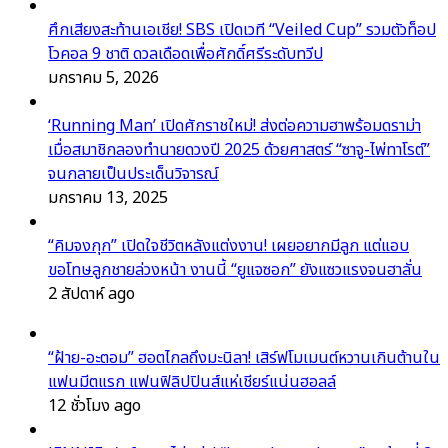
ศึกเสียงสะท้านเอเชีย! SBS เปิดเวที “Veiled Cup” รวมตัวท็อป
โวคอล 9 ชาติ ดวลเดือดเพื่อศักดิ์ศรีระดับทวีป
มกราคม 5, 2026
‘Running Man’ เปิดศักราชใหม่! ส่งต่อความฮาพร้อมดราม่า
เมื่อสมาชิกลองทำนายดวงปี 2025 ด้วยศาสตร์ “ซาจู-ไพ่ทาโรต์”
จนกลายเป็นประเด็นวิจารณ์
มกราคม 13, 2025
“คิมจงกุก” เปิดใจชีวิตหลังแต่งงาน! เผยอยากมีลูก แต่แอบ
ขอโทษลูกชายล่วงหน้า งานนี้ “ยูแจซอก” ยังแซวแรงจนฮาลั่น
2 สัปดาห์ ago
“ฝ้าย-อะตอม” ฮอตไกลถึงมะนิลา! เสิร์ฟโมเมนต์หวานเกินต้านใน
แฟนมีตแรก แฟนฟิลิปปินส์แห่เชียร์แน่นฮอลล์
12 ชั่วโมง ago