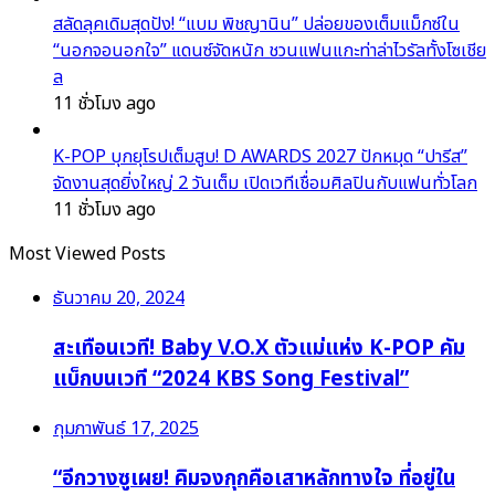
สลัดลุคเดิมสุดปัง! “แบม พิชญานิน” ปล่อยของเต็มแม็กซ์ใน
“นอกจอนอกใจ” แดนซ์จัดหนัก ชวนแฟนแกะท่าล่าไวรัลทั้งโซเชีย
ล
11 ชั่วโมง ago
K-POP บุกยุโรปเต็มสูบ! D AWARDS 2027 ปักหมุด “ปารีส”
จัดงานสุดยิ่งใหญ่ 2 วันเต็ม เปิดเวทีเชื่อมศิลปินกับแฟนทั่วโลก
11 ชั่วโมง ago
Most Viewed Posts
ธันวาคม 20, 2024
สะเทือนเวที! Baby V.O.X ตัวแม่แห่ง K-POP คัม
แบ็กบนเวที “2024 KBS Song Festival”
กุมภาพันธ์ 17, 2025
“อีกวางซูเผย! คิมจงกุกคือเสาหลักทางใจ ที่อยู่ใน