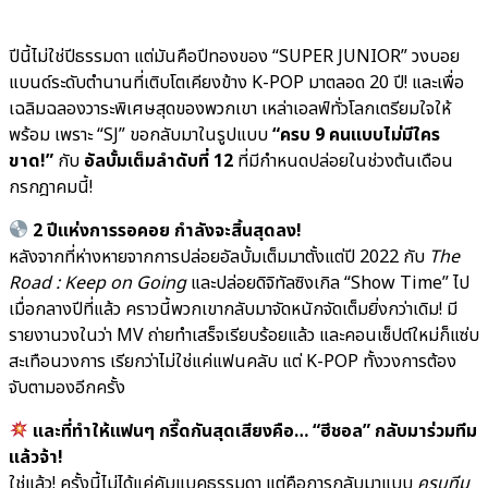
ปีนี้ไม่ใช่ปีธรรมดา แต่มันคือปีทองของ “SUPER JUNIOR” วงบอย
แบนด์ระดับตำนานที่เติบโตเคียงข้าง K-POP มาตลอด 20 ปี! และเพื่อ
เฉลิมฉลองวาระพิเศษสุดของพวกเขา เหล่าเอลฟ์ทั่วโลกเตรียมใจให้
พร้อม เพราะ “SJ” ขอกลับมาในรูปแบบ
“ครบ 9 คนแบบไม่มีใคร
ขาด!”
กับ
อัลบั้มเต็มลำดับที่ 12
ที่มีกำหนดปล่อยในช่วงต้นเดือน
กรกฎาคมนี้!
2 ปีแห่งการรอคอย กำลังจะสิ้นสุดลง!
หลังจากที่ห่างหายจากการปล่อยอัลบั้มเต็มมาตั้งแต่ปี 2022 กับ
The
Road : Keep on Going
และปล่อยดิจิทัลซิงเกิล “Show Time” ไป
เมื่อกลางปีที่แล้ว คราวนี้พวกเขากลับมาจัดหนักจัดเต็มยิ่งกว่าเดิม! มี
รายงานวงในว่า MV ถ่ายทำเสร็จเรียบร้อยแล้ว และคอนเซ็ปต์ใหม่ก็แซ่บ
สะเทือนวงการ เรียกว่าไม่ใช่แค่แฟนคลับ แต่ K-POP ทั้งวงการต้อง
จับตามองอีกครั้ง
และที่ทำให้แฟนๆ กรี๊ดกันสุดเสียงคือ… “ฮีชอล” กลับมาร่วมทีม
แล้วจ้า!
ใช่แล้ว! ครั้งนี้ไม่ได้แค่คัมแบคธรรมดา แต่คือการกลับมาแบบ
ครบทีม