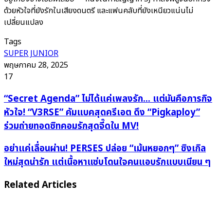
ด้วยหัวใจที่ยังรักในเสียงดนตรี และแฟนคลับที่ยังเหนียวแน่นไม่
เปลี่ยนแปลง
Tags
SUPER JUNIOR
พฤษภาคม 28, 2025
17
“Secret
“Secret Agenda” ไม่ได้แค่เพลงรัก... แต่มันคือภารกิจ
Agenda”
หัวใจ! “V3RSE” คัมแบคสุดครีเอต ดึง “Pigkaploy”
ไม่
ร่วมถ่ายทอดซิทคอมรักสุดจี๊ดใน MV!
ได้
แค่
อย่า
อย่าแค่เลื่อนผ่าน! PERSES ปล่อย “เม้นหยอกๆ” ซิงเกิล
เพลง
แค่
ใหม่สุดน่ารัก แต่เนื้อหาแซ่บโดนใจคนแอบรักแบบเนียน ๆ
รัก...
เลื่อน
แต่
ผ่าน!
Related Articles
มัน
PERSES
คือ
ปล่อย
ภารกิจ
“เม้น