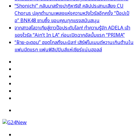
“Shonichi” กลับมาสร้างปาฏิหาริย์! คลิปประสานเสียง CU
Chorus ปลุกตำนานเพลงแห่งความหวังไวรัลอีกครั้ง “ป๊อปเป้
อ” BNK48 ซาบซึ้ง ขอบคุณทุกแรงสนับสนุน
จากสาวสโลวาเกียสู่ดาวป๊อประดับโลก! ทำความรู้จัก ADELA เจ้า
ของไวรัล “Ain’t In LA” ก่อนเปิดฉากอัลบั้มแรก “PRIMA”
“ฝ้าย-อะตอม” ฮอตไกลถึงมะนิลา! เสิร์ฟโมเมนต์หวานเกินต้านใน
แฟนมีตแรก แฟนฟิลิปปินส์แห่เชียร์แน่นฮอลล์
Facebook
X
YouTube
Instagram
TikTok
Switch
skin
Menu
Search