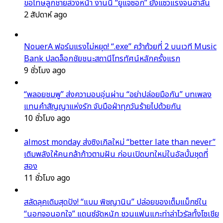
ขอโทษลูกชายล่วงหน้า งานนี้ “ยูแจซอก” ยังแซวแรงจนฮาลั่น
2 สัปดาห์ ago
NouerA ฟอร์มแรงไม่หยุด! “.exe” คว้าถ้วยที่ 2 บนเวที Music
Bank ปลดล็อกชัยชนะสถานีโทรทัศน์หลักครั้งแรก
9 ชั่วโมง ago
“พลอยชมพู” ส่งความอบอุ่นผ่าน “อย่าปล่อยมือกัน” บทเพลง
แทนคำสัญญาแห่งรัก จับมือฝ่าทุกวันร้ายไปด้วยกัน
10 ชั่วโมง ago
almost monday ส่งซิงเกิลใหม่ “better late than never”
เติมพลังให้คนกล้าก้าวตามฝัน ก่อนเปิดบทใหม่ในอัลบั้มชุดที่
สอง
11 ชั่วโมง ago
สลัดลุคเดิมสุดปัง! “แบม พิชญานิน” ปล่อยของเต็มแม็กซ์ใน
“นอกจอนอกใจ” แดนซ์จัดหนัก ชวนแฟนแกะท่าล่าไวรัลทั้งโซเชีย