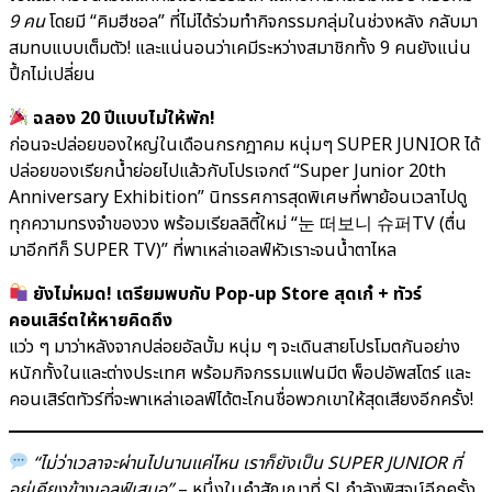
9 คน
โดยมี “คิมฮีชอล” ที่ไม่ได้ร่วมทำกิจกรรมกลุ่มในช่วงหลัง กลับมา
สมทบแบบเต็มตัว! และแน่นอนว่าเคมีระหว่างสมาชิกทั้ง 9 คนยังแน่น
ปึ้กไม่เปลี่ยน
ฉลอง 20 ปีแบบไม่ให้พัก!
ก่อนจะปล่อยของใหญ่ในเดือนกรกฎาคม หนุ่มๆ SUPER JUNIOR ได้
ปล่อยของเรียกน้ำย่อยไปแล้วกับโปรเจกต์ “Super Junior 20th
Anniversary Exhibition” นิทรรศการสุดพิเศษที่พาย้อนเวลาไปดู
ทุกความทรงจำของวง พร้อมเรียลลิตี้ใหม่ “눈 떠보니 슈퍼TV (ตื่น
มาอีกทีก็ SUPER TV)” ที่พาเหล่าเอลฟ์หัวเราะจนน้ำตาไหล
ยังไม่หมด! เตรียมพบกับ Pop-up Store สุดเก๋ + ทัวร์
คอนเสิร์ตให้หายคิดถึง
แว่ว ๆ มาว่าหลังจากปล่อยอัลบั้ม หนุ่ม ๆ จะเดินสายโปรโมตกันอย่าง
หนักทั้งในและต่างประเทศ พร้อมกิจกรรมแฟนมีต พ็อปอัพสโตร์ และ
คอนเสิร์ตทัวร์ที่จะพาเหล่าเอลฟ์ได้ตะโกนชื่อพวกเขาให้สุดเสียงอีกครั้ง!
“ไม่ว่าเวลาจะผ่านไปนานแค่ไหน เราก็ยังเป็น SUPER JUNIOR ที่
อยู่เคียงข้างเอลฟ์เสมอ”
– หนึ่งในคำสัญญาที่ SJ กำลังพิสูจน์อีกครั้ง