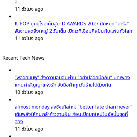
ล
11 ชั่วโมง ago
K-POP บุกยุโรปเต็มสูบ! D AWARDS 2027 ปักหมุด “ปารีส”
จัดงานสุดยิ่งใหญ่ 2 วันเต็ม เปิดเวทีเชื่อมศิลปินกับแฟนทั่วโลก
11 ชั่วโมง ago
Recent Tech News
“พลอยชมพู” ส่งความอบอุ่นผ่าน “อย่าปล่อยมือกัน” บทเพลง
แทนคำสัญญาแห่งรัก จับมือฝ่าทุกวันร้ายไปด้วยกัน
10 ชั่วโมง ago
almost monday ส่งซิงเกิลใหม่ “better late than never”
เติมพลังให้คนกล้าก้าวตามฝัน ก่อนเปิดบทใหม่ในอัลบั้มชุดที่
สอง
11 ชั่วโมง ago