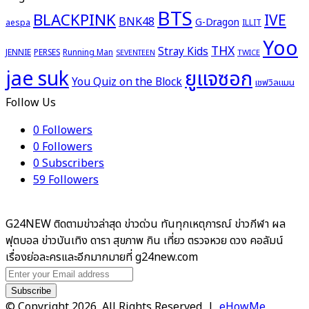
BTS
BLACKPINK
IVE
BNK48
G-Dragon
aespa
ILLIT
Yoo
THX
Stray Kids
JENNIE
PERSES
Running Man
TWICE
SEVENTEEN
ยูแจซอก
jae suk
You Quiz on the Block
เชฟวิลแมน
Follow Us
0
Followers
0
Followers
0
Subscribers
59
Followers
G24NEW ติดตามข่าวล่าสุด ข่าวด่วน ทันทุกเหตุการณ์ ข่าวกีฬา ผล
ฟุตบอล ข่าวบันเทิง ดารา สุขภาพ กิน เที่ยว ตรวจหวย ดวง คอลัมน์
เรื่องย่อละครและอีกมากมายที่ g24new.com
Enter
your
Email
© Copyright 2026, All Rights Reserved |
eHowMe