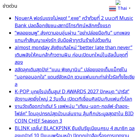
ข่าวด่วน
Thai
▼
NouerA ฟอร์มแรงไม่หยุด! “.exe” คว้าถ้วยที่ 2 บนเวที Music
Bank ปลดล็อกชัยชนะสถานีโทรทัศน์หลักครั้งแรก
“พลอยชมพู” ส่งความอบอุ่นผ่าน “อย่าปล่อยมือกัน” บทเพลง
แทนคำสัญญาแห่งรัก จับมือฝ่าทุกวันร้ายไปด้วยกัน
almost monday ส่งซิงเกิลใหม่ “better late than never”
เติมพลังให้คนกล้าก้าวตามฝัน ก่อนเปิดบทใหม่ในอัลบั้มชุดที่
สอง
สลัดลุคเดิมสุดปัง! “แบม พิชญานิน” ปล่อยของเต็มแม็กซ์ใน
“นอกจอนอกใจ” แดนซ์จัดหนัก ชวนแฟนแกะท่าล่าไวรัลทั้งโซเชีย
ล
K-POP บุกยุโรปเต็มสูบ! D AWARDS 2027 ปักหมุด “ปารีส”
จัดงานสุดยิ่งใหญ่ 2 วันเต็ม เปิดเวทีเชื่อมศิลปินกับแฟนทั่วโลก
งานวัดเดือดกว่าเดิม! 5 เชฟหนุ่ม “เทียน-นอท-กอล์ฟ-จำลอง-
โฟล์ค” โดนอุปกรณ์สุดป่วนเล่นงาน ลุ้นศึกประมูลสุดฮาใน BID
COIN CHEF Season 3
BLINK เฮลั่น! BLACKPINK ยืนยันรียูเนียนครบ 4 สมาชิก ฉล
องเดบิวต์ 10 ปีแบบพร้อมหน้า ปิดทุกข่าวลือเรื่องการขาดงาน