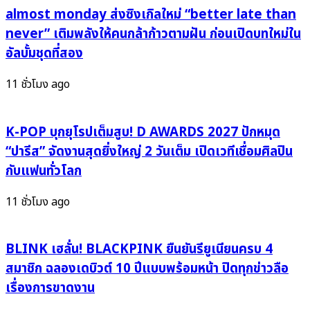
หัวใจ!
almost monday ส่งซิงเกิลใหม่ “better late than
หยอกๆ”
“V3RSE”
ซิงเกิล
never” เติมพลังให้คนกล้าก้าวตามฝัน ก่อนเปิดบทใหม่ใน
คัม
ใหม่
อัลบั้มชุดที่สอง
แบค
สุด
สุด
น่า
11 ชั่วโมง ago
ค
รัก
รี
แต่
เอต
K-POP บุกยุโรปเต็มสูบ! D AWARDS 2027 ปักหมุด
เนื้อ
ดึง
หา
“ปารีส” จัดงานสุดยิ่งใหญ่ 2 วันเต็ม เปิดเวทีเชื่อมศิลปิน
“Pigkaploy”
แซ่
กับแฟนทั่วโลก
ร่วม
บ
ถ่าย
โดน
11 ชั่วโมง ago
ทอด
ใจ
ซิท
คน
คอม
แอบ
BLINK เฮลั่น! BLACKPINK ยืนยันรียูเนียนครบ 4
รัก
รัก
สมาชิก ฉลองเดบิวต์ 10 ปีแบบพร้อมหน้า ปิดทุกข่าวลือ
สุด
แบบ
เรื่องการขาดงาน
จี๊ด
เนียน
ใน