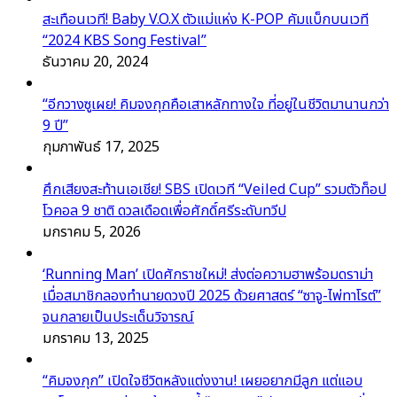
สะเทือนเวที! Baby V.O.X ตัวแม่แห่ง K-POP คัมแบ็กบนเวที
“2024 KBS Song Festival”
ธันวาคม 20, 2024
“อีกวางซูเผย! คิมจงกุกคือเสาหลักทางใจ ที่อยู่ในชีวิตมานานกว่า
9 ปี”
กุมภาพันธ์ 17, 2025
ศึกเสียงสะท้านเอเชีย! SBS เปิดเวที “Veiled Cup” รวมตัวท็อป
โวคอล 9 ชาติ ดวลเดือดเพื่อศักดิ์ศรีระดับทวีป
มกราคม 5, 2026
‘Running Man’ เปิดศักราชใหม่! ส่งต่อความฮาพร้อมดราม่า
เมื่อสมาชิกลองทำนายดวงปี 2025 ด้วยศาสตร์ “ซาจู-ไพ่ทาโรต์”
จนกลายเป็นประเด็นวิจารณ์
มกราคม 13, 2025
“คิมจงกุก” เปิดใจชีวิตหลังแต่งงาน! เผยอยากมีลูก แต่แอบ