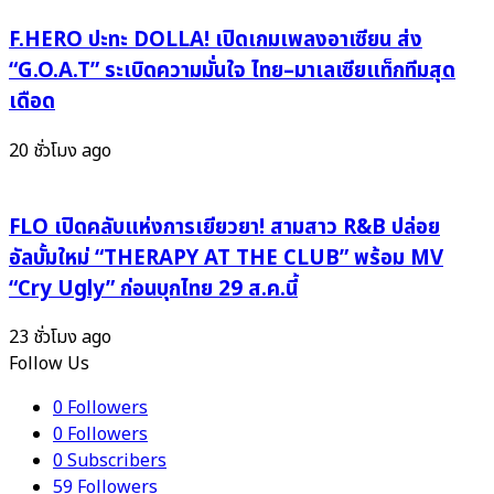
ยู
F.HERO ปะทะ DOLLA! เปิดเกมเพลงอาเซียน ส่ง
ช่อง
24
“G.O.A.T” ระเบิดความมั่นใจ ไทย–มาเลเซียแท็กทีมสุด
เดือด
20 ชั่วโมง ago
FLO เปิดคลับแห่งการเยียวยา! สามสาว R&B ปล่อย
อัลบั้มใหม่ “THERAPY AT THE CLUB” พร้อม MV
“Cry Ugly” ก่อนบุกไทย 29 ส.ค.นี้
23 ชั่วโมง ago
Follow Us
0
Followers
0
Followers
0
Subscribers
59
Followers