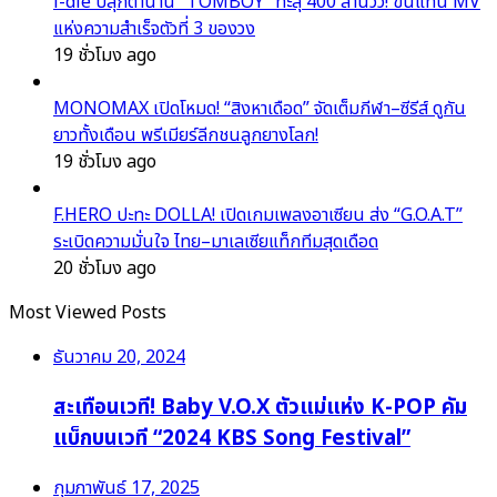
i-dle ปลุกตำนาน “TOMBOY” ทะลุ 400 ล้านวิว! ขึ้นแท่น MV
แห่งความสำเร็จตัวที่ 3 ของวง
19 ชั่วโมง ago
MONOMAX เปิดโหมด! “สิงหาเดือด” จัดเต็มกีฬา–ซีรีส์ ดูกัน
ยาวทั้งเดือน พรีเมียร์ลีกชนลูกยางโลก!
19 ชั่วโมง ago
F.HERO ปะทะ DOLLA! เปิดเกมเพลงอาเซียน ส่ง “G.O.A.T”
ระเบิดความมั่นใจ ไทย–มาเลเซียแท็กทีมสุดเดือด
20 ชั่วโมง ago
Most Viewed Posts
ธันวาคม 20, 2024
สะเทือนเวที! Baby V.O.X ตัวแม่แห่ง K-POP คัม
แบ็กบนเวที “2024 KBS Song Festival”
กุมภาพันธ์ 17, 2025