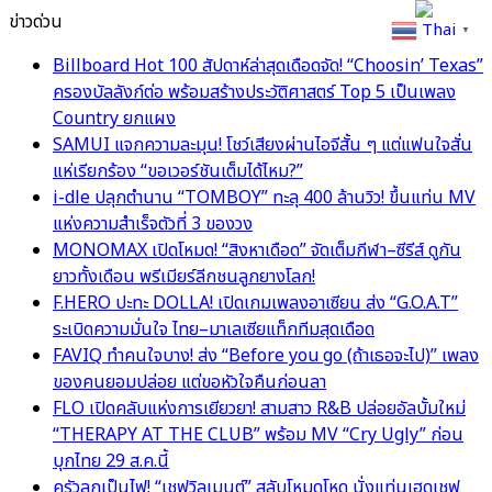
ข่าวด่วน
Thai
▼
Billboard Hot 100 สัปดาห์ล่าสุดเดือดจัด! “Choosin’ Texas”
ครองบัลลังก์ต่อ พร้อมสร้างประวัติศาสตร์ Top 5 เป็นเพลง
Country ยกแผง
SAMUI แจกความละมุน! โชว์เสียงผ่านไอจีสั้น ๆ แต่แฟนใจสั่น
แห่เรียกร้อง “ขอเวอร์ชันเต็มได้ไหม?”
i-dle ปลุกตำนาน “TOMBOY” ทะลุ 400 ล้านวิว! ขึ้นแท่น MV
แห่งความสำเร็จตัวที่ 3 ของวง
MONOMAX เปิดโหมด! “สิงหาเดือด” จัดเต็มกีฬา–ซีรีส์ ดูกัน
ยาวทั้งเดือน พรีเมียร์ลีกชนลูกยางโลก!
F.HERO ปะทะ DOLLA! เปิดเกมเพลงอาเซียน ส่ง “G.O.A.T”
ระเบิดความมั่นใจ ไทย–มาเลเซียแท็กทีมสุดเดือด
FAVIQ ทำคนใจบาง! ส่ง “Before you go (ถ้าเธอจะไป)” เพลง
ของคนยอมปล่อย แต่ขอหัวใจคืนก่อนลา
FLO เปิดคลับแห่งการเยียวยา! สามสาว R&B ปล่อยอัลบั้มใหม่
“THERAPY AT THE CLUB” พร้อม MV “Cry Ugly” ก่อน
บุกไทย 29 ส.ค.นี้
ครัวลุกเป็นไฟ! “เชฟวิลเมนต์” สลับโหมดโหด นั่งแท่นเฮดเชฟ