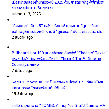
เมื่อสมาชิกลองทำนายดวงปี 2025 ด้วยศาสตร์ “ซาจู-ไพ่ทาโรต์”
จนกลายเป็นประเด็นวิจารณ์
มกราคม 13, 2025
“คิมจงกุก” เปิดใจชีวิตหลังแต่งงาน! เผยอยากมีลูก แต่แอบ
ขอโทษลูกชายล่วงหน้า งานนี้ “ยูแจซอก” ยังแซวแรงจนฮาลั่น
2 สัปดาห์ ago
Billboard Hot 100 สัปดาห์ล่าสุดเดือดจัด! “Choosin’ Texas”
ครองบัลลังก์ต่อ พร้อมสร้างประวัติศาสตร์ Top 5 เป็นเพลง
Country ยกแผง
7 ชั่วโมง ago
SAMUI แจกความละมุน! โชว์เสียงผ่านไอจีสั้น ๆ แต่แฟนใจสั่น
แห่เรียกร้อง “ขอเวอร์ชันเต็มได้ไหม?”
19 ชั่วโมง ago
i-dle ปลุกตำนาน “TOMBOY” ทะลุ 400 ล้านวิว! ขึ้นแท่น MV