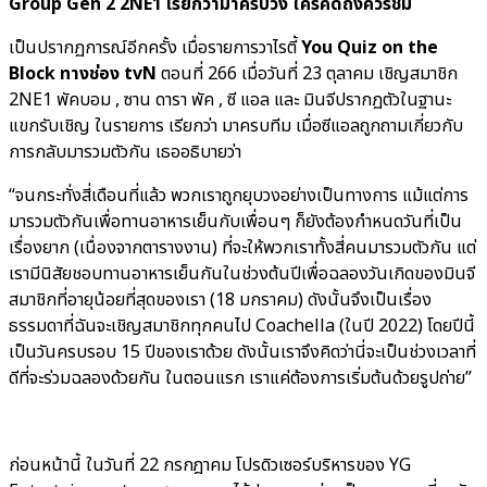
Group Gen 2 2NE1 เรียกว่ามาครบวง ใครคิดถึงควรชม
เป็นปรากฏการณ์อีกครั้ง เมื่อรายการวาไรตี้
You Quiz on the
Block ทางช่อง tvN
ตอนที่ 266 เมื่อวันที่ 23 ตุลาคม เชิญสมาชิก
2NE1 พัคบอม , ซาน ดารา พัค , ซี แอล และ มินจีปรากฏตัวในฐานะ
แขกรับเชิญ ในรายการ เรียกว่า มาครบทีม เมื่อซีแอลถูกถามเกี่ยวกับ
การกลับมารวมตัวกัน เธออธิบายว่า
“จนกระทั่งสี่เดือนที่แล้ว พวกเราถูกยุบวงอย่างเป็นทางการ แม้แต่การ
มารวมตัวกันเพื่อทานอาหารเย็นกับเพื่อนๆ ก็ยังต้องกำหนดวันที่เป็น
เรื่องยาก (เนื่องจากตารางงาน) ที่จะให้พวกเราทั้งสี่คนมารวมตัวกัน แต่
เรามีนิสัยชอบทานอาหารเย็นกันในช่วงต้นปีเพื่อฉลองวันเกิดของมินจี
สมาชิกที่อายุน้อยที่สุดของเรา (18 มกราคม) ดังนั้นจึงเป็นเรื่อง
ธรรมดาที่ฉันจะเชิญสมาชิกทุกคนไป Coachella (ในปี 2022)
โดยปีนี้
เป็นวันครบรอบ 15 ปีของเราด้วย ดังนั้นเราจึงคิดว่านี่จะเป็นช่วงเวลาที่
ดีที่จะร่วมฉลองด้วยกัน ในตอนแรก เราแค่ต้องการเริ่มต้นด้วยรูปถ่าย”
ก่อนหน้านี้ ในวันที่ 22 กรกฎาคม โปรดิวเซอร์บริหารของ YG