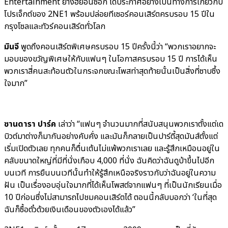
Entertainment ยางฮยอนซอก ได้ประกาศอย่างเป็นทางการเกี่ยวกับ
โปรเจ็กต์ของ 2NE1 พร้อมปล่อยทีเซอร์คอนเสิร์ตครบรอบ 15 ปีใน
กรุงโซลและทัวร์คอนเสิร์ตทั่วโลก
มินจี
พูดถึงคอนเสิร์ตพิเศษครบรอบ 15 ปีครั้งนี้ว่า “พวกเราอยากจะ
มอบของขวัญพิเศษให้กับแฟนๆ ในโอกาสครบรอบ 15 ปี การได้เห็น
พวกเราสี่คนสะท้อนตัวในกระจกขณะโพสท่าสุดท้ายนั้นเป็นสิ่งที่ซาบซึ้ง
ใจมาก”
ซานดารา ปาร์ค
เล่าว่า “แฟนๆ จำนวนมากที่สนับสนุนพวกเราตั้งแต่เด
บิวต์มาต่างก็มากันอย่างคับคั่ง และมันก็กลายเป็นปาร์ตี้สุดมันส์ตั้งแต่
เริ่มเปิดตัวเลย ทุกคนก็ตื่นเต้นไม่แพ้พวกเราเลย และรู้สึกเหมือนอยู่ใน
คลับขนาดใหญ่ที่มีที่นั่งเกือบ 4,000 ที่นั่ง ฉันคิดว่าฉันดูบ้าขึ้นไปอีก
บนเวที การยืนบนเวทีนั้นทำให้รู้สึกเหนือจริงราวกับว่าฉันอยู่ในความ
ฝัน เป็นเรื่องอบอุ่นใจมากที่ได้เห็นโพสต์จากแฟนๆ ที่เป็นนักเรียนเมื่อ
10 ปีก่อนซึ่งไม่สามารถไปชมคอนเสิร์ตได้ ตอนนี้กลับบอกว่า ‘ในที่สุด
ฉันก็ซื้อตั๋วด้วยเงินเดือนของตัวเองได้แล้ว”