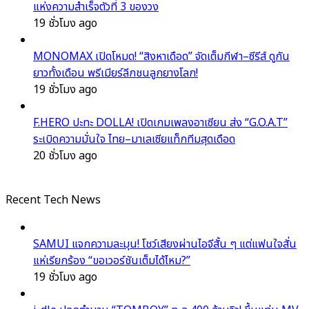
แห่งความสำเร็จตัวที่ 3 ของวง
19 ชั่วโมง ago
MONOMAX เปิดโหมด! “สิงหาเดือด” จัดเต็มกีฬา–ซีรีส์ ดูกัน
ยาวทั้งเดือน พรีเมียร์ลีกชนลูกยางโลก!
19 ชั่วโมง ago
F.HERO ปะทะ DOLLA! เปิดเกมเพลงอาเซียน ส่ง “G.O.A.T”
ระเบิดความมั่นใจ ไทย–มาเลเซียแท็กทีมสุดเดือด
20 ชั่วโมง ago
Recent Tech News
SAMUI แจกความละมุน! โชว์เสียงผ่านไอจีสั้น ๆ แต่แฟนใจสั่น
แห่เรียกร้อง “ขอเวอร์ชันเต็มได้ไหม?”
19 ชั่วโมง ago