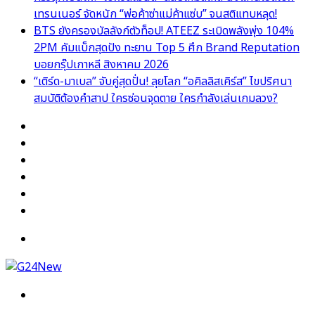
เทรนเนอร์ จัดหนัก “พ่อค้าซ่าแม่ค้าแซ่บ” จนสติแทบหลุด!
BTS ยังครองบัลลังก์ตัวท็อป! ATEEZ ระเบิดพลังพุ่ง 104%
2PM คัมแบ็กสุดปัง ทะยาน Top 5 ศึก Brand Reputation
บอยกรุ๊ปเกาหลี สิงหาคม 2026
“เติร์ด-มาเบล” จับคู่สุดปั่น! ลุยโลก “อคิลลิสเคิร์ส” ไขปริศนา
สมบัติต้องคำสาป ใครซ่อนจุดตาย ใครกำลังเล่นเกมลวง?
Facebook
X
YouTube
Instagram
TikTok
Switch
skin
Menu
Search
for