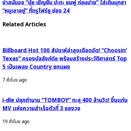
“เฟิร์ส
ขำ
ขำสนั่นจอ “นุ้ย เชิญยิ้ม ปะทะ ชมพู่ ก่อนบ่าย” ใส่เต็มมุกฮา
ปิยั
สนั่น
“หนูเอาอยู่” ที่ทรูโฟร์ยู ช่อง 24
งกูร” แฮปปี้
จอ
ชวน
“นุ้ย
Related Articles
แฟน
เชิญ
คลับ
ยิ้ม
ทำบุญ
ปะทะ
Billboard Hot 100 สัปดาห์ล่าสุดเดือดจัด! “Choosin’
คล้าย
ชมพู่
วัน
ก่อน
Texas” ครองบัลลังก์ต่อ พร้อมสร้างประวัติศาสตร์ Top
เกิด
บ่าย”
5 เป็นเพลง Country ยกแผง
ครบ
ใส่
รอบ 23 ปี
เต็ม
7 ชั่วโมง ago
มุก
ฮา
i-dle ปลุกตำนาน “TOMBOY” ทะลุ 400 ล้านวิว! ขึ้นแท่น
“หนู
เอา
MV แห่งความสำเร็จตัวที่ 3 ของวง
อยู่”
ที่
19 ชั่วโมง ago
ทรูโฟร์