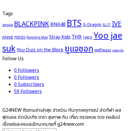
Tags
BTS
BLACKPINK
IVE
BNK48
G-Dragon
aespa
ILLIT
Yoo jae
THX
Stray Kids
JENNIE
PERSES
Running Man
TWICE
ยูแจซอก
suk
You Quiz on the Block
เชฟวิลแมน
เชฟอาร์ต
Follow Us
0
Followers
0
Followers
0
Subscribers
59
Followers
G24NEW ติดตามข่าวล่าสุด ข่าวด่วน ทันทุกเหตุการณ์ ข่าวกีฬา ผล
ฟุตบอล ข่าวบันเทิง ดารา สุขภาพ กิน เที่ยว ตรวจหวย ดวง คอลัมน์
เรื่องย่อละครและอีกมากมายที่ g24new.com
Enter