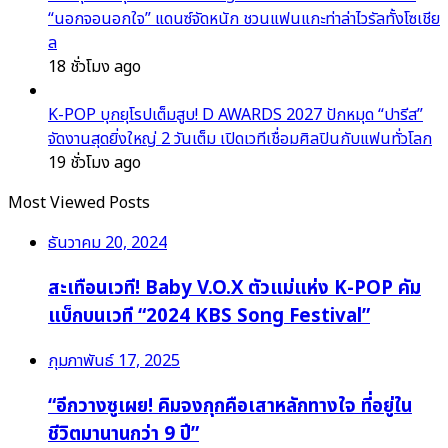
“นอกจอนอกใจ” แดนซ์จัดหนัก ชวนแฟนแกะท่าล่าไวรัลทั้งโซเชีย
ล
18 ชั่วโมง ago
K-POP บุกยุโรปเต็มสูบ! D AWARDS 2027 ปักหมุด “ปารีส”
จัดงานสุดยิ่งใหญ่ 2 วันเต็ม เปิดเวทีเชื่อมศิลปินกับแฟนทั่วโลก
19 ชั่วโมง ago
Most Viewed Posts
ธันวาคม 20, 2024
สะเทือนเวที! Baby V.O.X ตัวแม่แห่ง K-POP คัม
แบ็กบนเวที “2024 KBS Song Festival”
กุมภาพันธ์ 17, 2025
“อีกวางซูเผย! คิมจงกุกคือเสาหลักทางใจ ที่อยู่ใน
ชีวิตมานานกว่า 9 ปี”