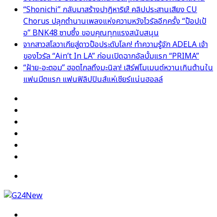
“Shonichi” กลับมาสร้างปาฏิหาริย์! คลิปประสานเสียง CU
Chorus ปลุกตำนานเพลงแห่งความหวังไวรัลอีกครั้ง “ป๊อปเป้
อ” BNK48 ซาบซึ้ง ขอบคุณทุกแรงสนับสนุน
จากสาวสโลวาเกียสู่ดาวป๊อประดับโลก! ทำความรู้จัก ADELA เจ้า
ของไวรัล “Ain’t In LA” ก่อนเปิดฉากอัลบั้มแรก “PRIMA”
“ฝ้าย-อะตอม” ฮอตไกลถึงมะนิลา! เสิร์ฟโมเมนต์หวานเกินต้านใน
แฟนมีตแรก แฟนฟิลิปปินส์แห่เชียร์แน่นฮอลล์
Facebook
X
YouTube
Instagram
TikTok
Switch
skin
Menu
Search