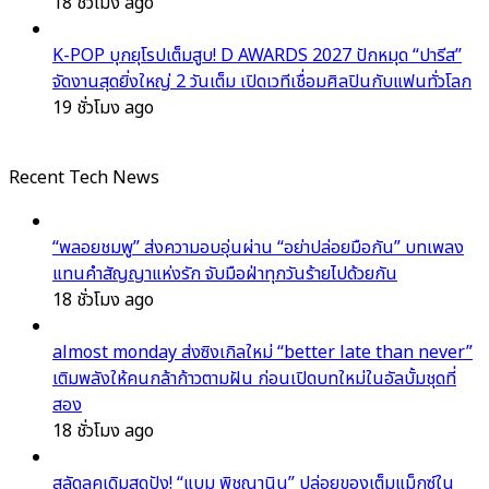
18 ชั่วโมง ago
K-POP บุกยุโรปเต็มสูบ! D AWARDS 2027 ปักหมุด “ปารีส”
จัดงานสุดยิ่งใหญ่ 2 วันเต็ม เปิดเวทีเชื่อมศิลปินกับแฟนทั่วโลก
19 ชั่วโมง ago
Recent Tech News
“พลอยชมพู” ส่งความอบอุ่นผ่าน “อย่าปล่อยมือกัน” บทเพลง
แทนคำสัญญาแห่งรัก จับมือฝ่าทุกวันร้ายไปด้วยกัน
18 ชั่วโมง ago
almost monday ส่งซิงเกิลใหม่ “better late than never”
เติมพลังให้คนกล้าก้าวตามฝัน ก่อนเปิดบทใหม่ในอัลบั้มชุดที่
สอง
18 ชั่วโมง ago
สลัดลุคเดิมสุดปัง! “แบม พิชญานิน” ปล่อยของเต็มแม็กซ์ใน