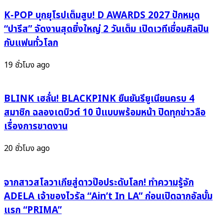
จัด
และ
เต็ม
K-POP บุกยุโรปเต็มสูบ! D AWARDS 2027 ปักหมุด
ความ
ในปี 2025
“ปารีส” จัดงานสุดยิ่งใหญ่ 2 วันเต็ม เปิดเวทีเชื่อมศิลปิน
ใส่ใจ
กับแฟนทั่วโลก
ที่
ประทับ
19 ชั่วโมง ago
ใจ
ทุก
คน
BLINK เฮลั่น! BLACKPINK ยืนยันรียูเนียนครบ 4
สมาชิก ฉลองเดบิวต์ 10 ปีแบบพร้อมหน้า ปิดทุกข่าวลือ
เรื่องการขาดงาน
20 ชั่วโมง ago
จากสาวสโลวาเกียสู่ดาวป๊อประดับโลก! ทำความรู้จัก
ADELA เจ้าของไวรัล “Ain’t In LA” ก่อนเปิดฉากอัลบั้ม
แรก “PRIMA”