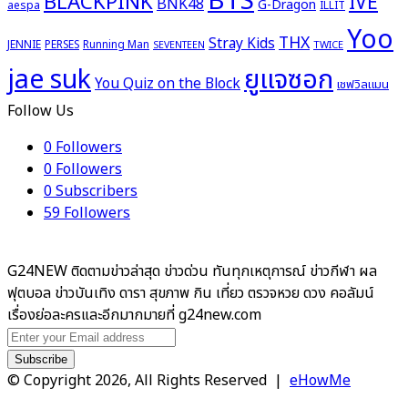
BTS
BLACKPINK
IVE
BNK48
G-Dragon
aespa
ILLIT
Yoo
THX
Stray Kids
JENNIE
PERSES
Running Man
TWICE
SEVENTEEN
ยูแจซอก
jae suk
You Quiz on the Block
เชฟวิลแมน
Follow Us
0
Followers
0
Followers
0
Subscribers
59
Followers
G24NEW ติดตามข่าวล่าสุด ข่าวด่วน ทันทุกเหตุการณ์ ข่าวกีฬา ผล
ฟุตบอล ข่าวบันเทิง ดารา สุขภาพ กิน เที่ยว ตรวจหวย ดวง คอลัมน์
เรื่องย่อละครและอีกมากมายที่ g24new.com
Enter
your
Email
© Copyright 2026, All Rights Reserved |
eHowMe
address