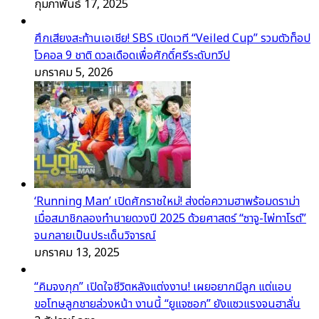
กุมภาพันธ์ 17, 2025
ศึกเสียงสะท้านเอเชีย! SBS เปิดเวที “Veiled Cup” รวมตัวท็อป
โวคอล 9 ชาติ ดวลเดือดเพื่อศักดิ์ศรีระดับทวีป
มกราคม 5, 2026
‘Running Man’ เปิดศักราชใหม่! ส่งต่อความฮาพร้อมดราม่า
เมื่อสมาชิกลองทำนายดวงปี 2025 ด้วยศาสตร์ “ซาจู-ไพ่ทาโรต์”
จนกลายเป็นประเด็นวิจารณ์
มกราคม 13, 2025
“คิมจงกุก” เปิดใจชีวิตหลังแต่งงาน! เผยอยากมีลูก แต่แอบ
ขอโทษลูกชายล่วงหน้า งานนี้ “ยูแจซอก” ยังแซวแรงจนฮาลั่น