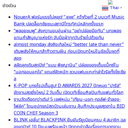
ข่าวด่วน
Thai
▼
NouerA ฟอร์มแรงไม่หยุด! “.exe” คว้าถ้วยที่ 2 บนเวที Music
Bank ปลดล็อกชัยชนะสถานีโทรทัศน์หลักครั้งแรก
“พลอยชมพู” ส่งความอบอุ่นผ่าน “อย่าปล่อยมือกัน” บทเพลง
แทนคำสัญญาแห่งรัก จับมือฝ่าทุกวันร้ายไปด้วยกัน
almost monday ส่งซิงเกิลใหม่ “better late than never”
เติมพลังให้คนกล้าก้าวตามฝัน ก่อนเปิดบทใหม่ในอัลบั้มชุดที่
สอง
สลัดลุคเดิมสุดปัง! “แบม พิชญานิน” ปล่อยของเต็มแม็กซ์ใน
“นอกจอนอกใจ” แดนซ์จัดหนัก ชวนแฟนแกะท่าล่าไวรัลทั้งโซเชีย
ล
K-POP บุกยุโรปเต็มสูบ! D AWARDS 2027 ปักหมุด “ปารีส”
จัดงานสุดยิ่งใหญ่ 2 วันเต็ม เปิดเวทีเชื่อมศิลปินกับแฟนทั่วโลก
งานวัดเดือดกว่าเดิม! 5 เชฟหนุ่ม “เทียน-นอท-กอล์ฟ-จำลอง-
โฟล์ค” โดนอุปกรณ์สุดป่วนเล่นงาน ลุ้นศึกประมูลสุดฮาใน BID
COIN CHEF Season 3
BLINK เฮลั่น! BLACKPINK ยืนยันรียูเนียนครบ 4 สมาชิก ฉล
องเดบิวต์ 10 ปีแบบพร้อมหน้า ปิดทุกข่าวลือเรื่องการขาดงาน