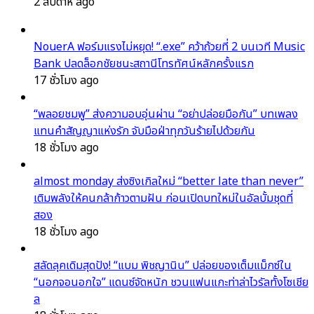
2 สัปดาห์ ago
NouerA ฟอร์มแรงไม่หยุด! “.exe” คว้าถ้วยที่ 2 บนเวที Music
Bank ปลดล็อกชัยชนะสถานีโทรทัศน์หลักครั้งแรก
17 ชั่วโมง ago
“พลอยชมพู” ส่งความอบอุ่นผ่าน “อย่าปล่อยมือกัน” บทเพลง
แทนคำสัญญาแห่งรัก จับมือฝ่าทุกวันร้ายไปด้วยกัน
18 ชั่วโมง ago
almost monday ส่งซิงเกิลใหม่ “better late than never”
เติมพลังให้คนกล้าก้าวตามฝัน ก่อนเปิดบทใหม่ในอัลบั้มชุดที่
สอง
18 ชั่วโมง ago
สลัดลุคเดิมสุดปัง! “แบม พิชญานิน” ปล่อยของเต็มแม็กซ์ใน
“นอกจอนอกใจ” แดนซ์จัดหนัก ชวนแฟนแกะท่าล่าไวรัลทั้งโซเชีย
ล