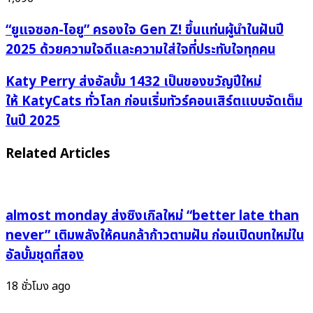
“ยู
“ยูแจซอก-ไอยู” ครองใจ Gen Z! ขึ้นแท่นผู้นำในฝันปี
แจ
2025 ด้วยความใจดีและความใส่ใจที่ประทับใจทุกคน
ซอก-
ไอยู”
Katy
Katy Perry ส่งอัลบั้ม 1432 เป็นของขวัญปีใหม่
ครอง
Perry ส่ง
ให้ KatyCats ทั่วโลก ก่อนเริ่มทัวร์คอนเสิร์ตแบบจัดเต็ม
ใจ
อัลบั้ม 1432 เป็น
ในปี 2025
Gen
ของ
Z!
ขวัญ
Related Articles
ขึ้น
ปี
แท่น
ใหม่
ผู้นำ
ให้ KatyCats ทั่ว
ใน
โลก
almost monday ส่งซิงเกิลใหม่ “better late than
ฝัน
ก่อน
never” เติมพลังให้คนกล้าก้าวตามฝัน ก่อนเปิดบทใหม่ใน
ปี
เริ่ม
อัลบั้มชุดที่สอง
2025
ทัวร์
ด้วย
คอนเสิร์ต
18 ชั่วโมง ago
ความ
แบบ
ใจดี