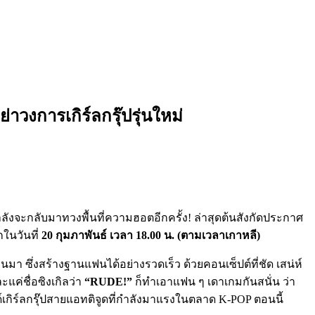
าวงการเกิร์ลกรุ๊ปรุ่นใหม่
ลังจะกลับมาทวงพื้นที่ความฮอตอีกครั้ง! ล่าสุดต้นสังกัดประกาศ
กในวันที่
20 กุมภาพันธ์ เวลา 18.00 น. (ตามเวลาเกาหลี)
่านมา ซึ่งสร้างฐานแฟนได้อย่างรวดเร็ว ด้วยคอนเซ็ปต์ที่ชัด เสน่ห์
แค่ชื่อซิงเกิลว่า
“RUDE!”
ก็ทำเอาแฟน ๆ เดาเกมกันสนั่น ว่า
เกิร์ลกรุ๊ปสายแอทติจูดที่กำลังมาแรงในตลาด K-POP ตอนนี้