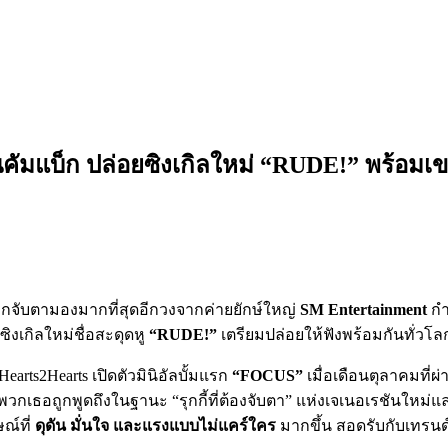
ัมแบ็ก ปล่อยซิงเกิลใหม่ “RUDE!” พร้อมเขย่
ถูกจับตามองมากที่สุดอีกวงจากค่ายยักษ์ใหญ่
SM Entertainment
กำ
ซิงเกิลใหม่ชื่อสะดุดหู
“RUDE!”
เตรียมปล่อยให้ฟังพร้อมกันทั่วโล
 Hearts2Hearts เปิดตัวมินิอัลบั้มแรก
“FOCUS”
เมื่อเดือนตุลาคมที่ผ
กเธอถูกพูดถึงในฐานะ “รุกกี้ที่ต้องจับตา” แห่งเจเนอเรชันใหม่และ
ณ์ที่
ดุดัน มั่นใจ และแรงแบบไม่แคร์ใคร
มากขึ้น สอดรับกับเทรนด์