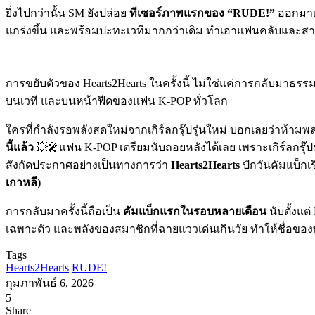
ยิ่งไปกว่านั้น SM ยังปล่อย
ทีเซอร์ภาพแรกของ “RUDE!”
ออกมาเร
แกร่งขึ้น และพร้อมปะทะเวทีมากกว่าเดิม ทำเอาแฟนคลับและสายว
การขยับตัวของ Hearts2Hearts ในครั้งนี้ ไม่ใช่แค่การกลับมาธรร
บนเวที และบนหน้าฟีดของแฟน K-POP ทั่วโลก
ใครที่กำลังรอพลังสดใหม่จากเกิร์ลกรุ๊ปรุ่นใหม่ บอกเลยว่าห้าม
นี้แล้ว
💥🎤แฟน K-POP เตรียมนับถอยหลังได้เลย เพราะเกิร์ลกรุ๊ปน
สังกัดประกาศอย่างเป็นทางการว่า
Hearts2Hearts
ปักวันคัมแบ็กเร
เกาหลี)
การกลับมาครั้งนี้ถือเป็น
คัมแบ็กแรกในรอบหลายเดือน
นับตั้งแต่
เฉพาะตัว และพลังของสมาชิกที่ฉายแววเด่นเกินวัย ทำให้ชื่อของพว
Tags
Hearts2Hearts
RUDE!
กุมภาพันธ์ 6, 2026
5
Facebook
X
Tumblr
Messenger
Messenger
Line
Share