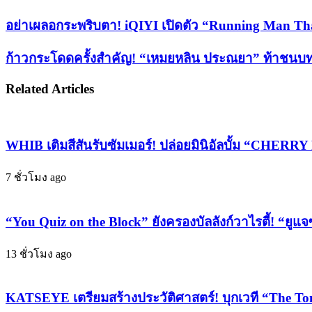
Facebook
X
LinkedIn
Tumblr
Pinterest
Reddit
VKontakte
Odnoklassniki
Pocket
Share
Print
via
อย่า
อย่าเผลอกระพริบตา! iQIYI เปิดตัว “Running Man Tha
Email
เผลอ
ก้าว
ก้าวกระโดดครั้งสำคัญ! “เหมยหลิน ประณยา” ท้าชนบทน
กระ
กระโดด
พริบ
Related Articles
ครั้ง
ตา!
iQIYI
สำคัญ!
เปิด
“เหม
ตัว
ย
WHIB เติมสีสันรับซัมเมอร์! ปล่อยมินิอัลบั้ม “CHERRY
“Running
หลิน
Man
7 ชั่วโมง ago
ประ
Thailand
อย่า
ณยา”
หยุด
ท้า
“You Quiz on the Block” ยังครองบัลลังก์วาไรตี้! “ยูแจ
วิ่ง”
ชนบท
รวม
นางเอก
13 ชั่วโมง ago
ดาว
เต็ม
7
ตัว
Agent
KATSEYE เตรียมสร้างประวัติศาสตร์! บุกเวที “The To
ครั้ง
ตัว