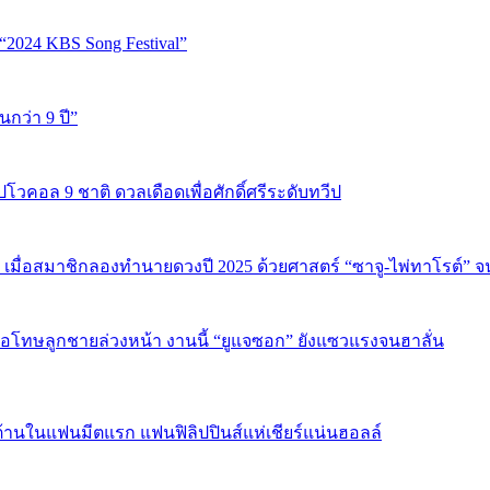
“2024 KBS Song Festival”
นกว่า 9 ปี”
ปโวคอล 9 ชาติ ดวลเดือดเพื่อศักดิ์ศรีระดับทวีป
 เมื่อสมาชิกลองทำนายดวงปี 2025 ด้วยศาสตร์ “ซาจู-ไพ่ทาโรต์” 
บขอโทษลูกชายล่วงหน้า งานนี้ “ยูแจซอก” ยังแซวแรงจนฮาลั่น
้านในแฟนมีตแรก แฟนฟิลิปปินส์แห่เชียร์แน่นฮอลล์