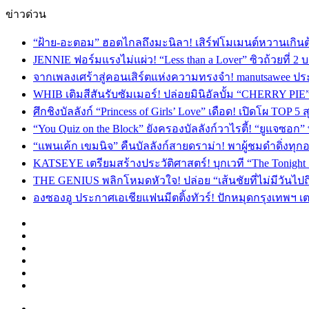
ข่าวด่วน
“ฝ้าย-อะตอม” ฮอตไกลถึงมะนิลา! เสิร์ฟโมเมนต์หวานเกินต
JENNIE ฟอร์มแรงไม่แผ่ว! “Less than a Lover” ซิวถ้วยที่ 2
จากเพลงเศร้าสู่คอนเสิร์ตแห่งความทรงจำ! manutsawee ประ
WHIB เติมสีสันรับซัมเมอร์! ปล่อยมินิอัลบั้ม “CHERRY PIE
ศึกชิงบัลลังก์ “Princess of Girls’ Love” เดือด! เปิดโผ TO
“You Quiz on the Block” ยังครองบัลลังก์วาไรตี้! “ยูแจซอก
“แพนเค้ก เขมนิจ” คืนบัลลังก์สายดราม่า! พาผู้ชมดำดิ่งทุก
KATSEYE เตรียมสร้างประวัติศาสตร์! บุกเวที “The Tonight
THE GENIUS พลิกโหมดหัวใจ! ปล่อย “เส้นชัยที่ไม่มีวันไป
องซองอู ประกาศเอเชียแฟนมีตติ้งทัวร์! ปักหมุดกรุงเทพฯ 
Facebook
X
YouTube
Instagram
TikTok
Switch
skin
Menu