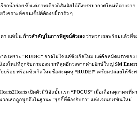
ียกน้ำย่อย ซึ่งแค่ภาพเดียวก็สัมผัสได้ถึงบรรยากาศใหม่ที่ต่างจาก
ิเคราะห์คอนเซ็ปต์ต้องขยี้ตารัว ๆ
มดา แต่เป็น
ก้าวสำคัญในการพิสูจน์ตัวเอง
ว่าพวกเธอพร้อมแล้วที่จะก
พลาด เพราะ
“RUDE!”
อาจไม่ใช่แค่ซิงเกิลใหม่ แต่คือหมัดแรกขอ
้องใหม่ที่ถูกจับตามองมากที่สุดอีกวงจากค่ายยักษ์ใหญ่
SM Entert
ียบร้อย พร้อมซิงเกิลใหม่ชื่อสะดุดหู
“RUDE!”
เตรียมปล่อยให้ฟังพ
 Hearts2Hearts เปิดตัวมินิอัลบั้มแรก
“FOCUS”
เมื่อเดือนตุลาคมที่ผ
กเธอถูกพูดถึงในฐานะ “รุกกี้ที่ต้องจับตา” แห่งเจเนอเรชันใหม่