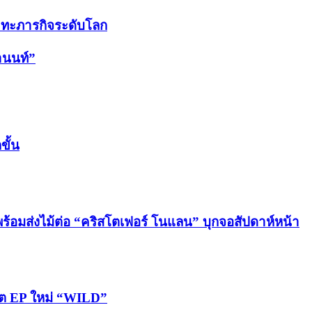
ปะทะภารกิจระดับโลก
านนท์”
ขั้น
 พร้อมส่งไม้ต่อ “คริสโตเฟอร์ โนแลน” บุกจอสัปดาห์หน้า
โมต EP ใหม่ “WILD”