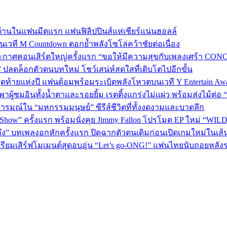
้านในแฟนมีตแรก แฟนฟิลิปปินส์แห่เชียร์แน่นฮอลล์
 บนเวที M Countdown ตอกย้ำพลังโซโล่คว้าชัยต่อเนื่อง
กาศคอนเสิร์ตใหญ่ครั้งแรก “ขอให้มีความสุขกับเพลงเศร้า CONCER
” ปลดล็อกตัวตนบทใหม่ โชว์เสน่ห์สดใสที่เติบโตไปอีกขั้น
P 5 สุดท้ายแห่งปี แฟนด้อมพร้อมระเบิดพลังโหวตบนเวที Y Entertain Aw
” พาผู้ชมอินทั้งน้ำตาและรอยยิ้ม เรตติ้งแกร่งไม่แผ่ว พร้อมส่งไม้ต
อารมณ์ใน “มหกรรมมนุษย์” ซีรีส์ชีวิตที่ทั้งงดงามและบาดลึก
 Show” ครั้งแรก พร้อมนั่งคุย Jimmy Fallon โปรโมต EP ใหม่ “WIL
ถึง” บทเพลงอกหักครั้งแรก ปิดฉากตัวตนเดิมก่อนเปิดเกมใหม่ในเส
เตรียมเสิร์ฟโมเมนต์สุดอบอุ่น “Let’s go-ONG!” แฟนไทยนับถอยหลัง