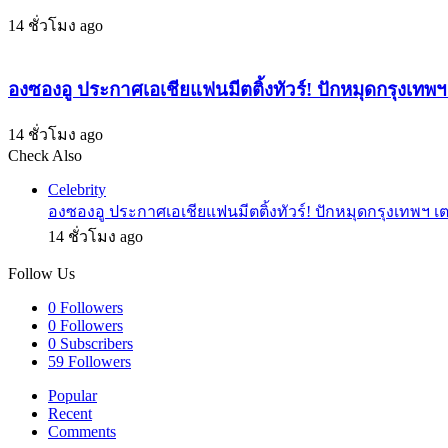
แรก
ตึง
14 ชั่วโมง ago
ใน
ความ
ภาพยนตร์
ฮา
คอม
องซองอู ประกาศเอเชียแฟนมีตติ้งทัวร์! ปักหมุดกรุงเทพ
ปะทะ
เม
ภารกิจ
ดี้
14 ชั่วโมง ago
ระดับ
Check Also
ผี
โลก
Close
อบอุ่น
Celebrity
“อานนท์”
องซองอู ประกาศเอเชียแฟนมีตติ้งทัวร์! ปักหมุดกรุงเทพฯ 
14 ชั่วโมง ago
Follow Us
0
Followers
0
Followers
0
Subscribers
59
Followers
Popular
Recent
Comments