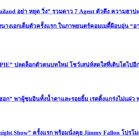
iland อย่า หยุด วิ่ง” รวมดาว 7 Agent ตัวตึง ความฮา
างเอกเต็มตัวครั้งแรก ในภาพยนตร์คอมเมดี้ผีอบอุ่น “อ
 PIE” ปลดล็อกตัวตนบทใหม่ โชว์เสน่ห์สดใสที่เติบโตไปอีก
ซอก” พาผู้ชมอินทั้งน้ำตาและรอยยิ้ม เรตติ้งแกร่งไม่แผ่ว
night Show” ครั้งแรก พร้อมนั่งคุย Jimmy Fallon โปร