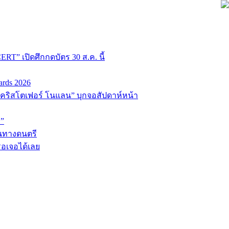
T” เปิดศึกกดบัตร 30 ส.ค. นี้
ards 2026
่อ “คริสโตเฟอร์ โนแลน” บุกจอสัปดาห์หน้า
D”
้นทางดนตรี
รอเจอได้เลย