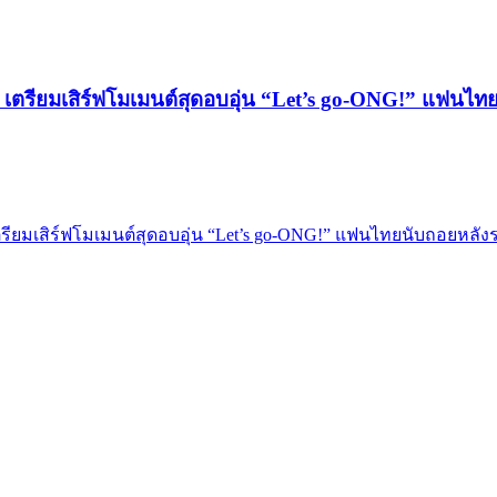
ฯ เตรียมเสิร์ฟโมเมนต์สุดอบอุ่น “Let’s go-ONG!” แฟนไ
เตรียมเสิร์ฟโมเมนต์สุดอบอุ่น “Let’s go-ONG!” แฟนไทยนับถอยหลัง