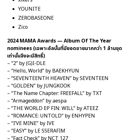
xikers
YOUNITE
ZEROBASEONE
Zico
2024 MAMA Awards — Album Of The Year
nominees (เฉพาะอัลบั้มที่มียอดขายมากกว่า 1 ล้านชุด
เท่านั้นจึงจะมีสิทธิ์)
– “2” by (G)I-DLE
– “Hello, World” by BAEKHYUN
– “SEVENTEENTH HEAVEN” by SEVENTEEN
– “GOLDEN” by JUNGKOOK
– “The Name Chapter: FREEFALL” by TXT
– “Armageddon” by aespa
– “THE WORLD EP FIN: WILL” by ATEEZ
– “ROMANCE: UNTOLD” by ENHYPEN
– “I’VE MINE” by IVE
– “EASY” by LE SSERAFIM
– “Fact Check” by NCT 127