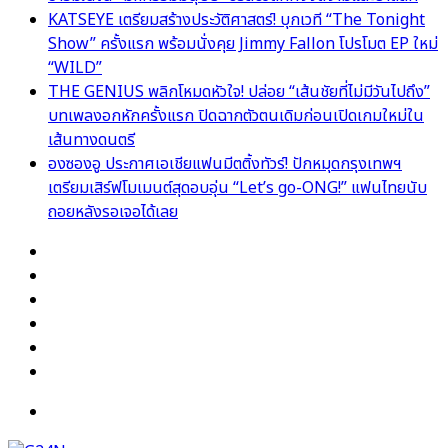
KATSEYE เตรียมสร้างประวัติศาสตร์! บุกเวที “The Tonight
Show” ครั้งแรก พร้อมนั่งคุย Jimmy Fallon โปรโมต EP ใหม่
“WILD”
THE GENIUS พลิกโหมดหัวใจ! ปล่อย “เส้นชัยที่ไม่มีวันไปถึง”
บทเพลงอกหักครั้งแรก ปิดฉากตัวตนเดิมก่อนเปิดเกมใหม่ใน
เส้นทางดนตรี
องซองอู ประกาศเอเชียแฟนมีตติ้งทัวร์! ปักหมุดกรุงเทพฯ
เตรียมเสิร์ฟโมเมนต์สุดอบอุ่น “Let’s go-ONG!” แฟนไทยนับ
ถอยหลังรอเจอได้เลย
Facebook
X
YouTube
Instagram
TikTok
Switch
skin
Menu