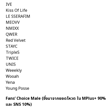
IVE
Kiss Of Life
LE SSERAFIM
MEOVV
NMIXX
QWER
Red Velvet
STAYC
TripleS
TWICE
UNIS
Weeekly
Wooah
Yena
Young Posse
Fans’ Choice Male (ซึ่งมาจากยอดโหวต ใน MPlus+ 90%
และ SNS 10%)