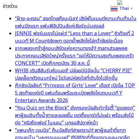
ข่าวด่วน
Thai
▼
“ฝ้าย-อะตอม” ฮอตไกลถึงมะนิลา! เสิร์ฟโมเมนต์หวานเกินต้านใน
แฟนมีตแรก แฟนฟิลิปปินส์แห่เชียร์แน่นฮอลล์
JENNIE ฟอร์มแรงไม่แผ่ว! “Less than a Lover” ซิวถ้วยที่ 2
บนเวที M Countdown ตอกย้ำพลังโซโล่คว้าชัยต่อเนื่อง
จากเพลงเศร้าสู่คอนเสิร์ตแห่งความทรงจำ! manutsawee
ประกาศคอนเสิร์ตใหญ่ครั้งแรก “ขอให้มีความสุขกับเพลงเศร้า
CONCERT” เปิดศึกกดบัตร 30 ส.ค. นี้
WHIB เติมสีสันรับซัมเมอร์! ปล่อยมินิอัลบั้ม “CHERRY PIE”
ปลดล็อกตัวตนบทใหม่ โชว์เสน่ห์สดใสที่เติบโตไปอีกขั้น
ศึกชิงบัลลังก์ “Princess of Girls’ Love” เดือด! เปิดโผ TOP
5 สุดท้ายแห่งปี แฟนด้อมพร้อมระเบิดพลังโหวตบนเวที Y
Entertain Awards 2026
“You Quiz on the Block” ยังครองบัลลังก์วาไรตี้! “ยูแจซอก”
พาผู้ชมอินทั้งน้ำตาและรอยยิ้ม เรตติ้งแกร่งไม่แผ่ว พร้อมส่งไม้
ต่อ “คริสโตเฟอร์ โนแลน” บุกจอสัปดาห์หน้า
“แพนเค้ก เขมนิจ” คืนบัลลังก์สายดราม่า! พาผู้ชมดำดิ่งทุก
อารมณ์ใน “มหกรรมมนุษย์” ซีรีส์ชีวิตที่ทั้งงดงามและบาดลึก