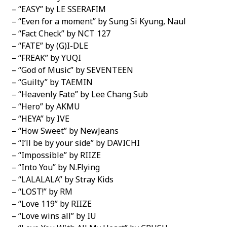
– “EASY” by LE SSERAFIM
– “Even for a moment” by Sung Si Kyung, Naul
– “Fact Check” by NCT 127
– “FATE” by (G)I-DLE
– “FREAK” by YUQI
– “God of Music” by SEVENTEEN
– “Guilty” by TAEMIN
– “Heavenly Fate” by Lee Chang Sub
– “Hero” by AKMU
– “HEYA” by IVE
– “How Sweet” by NewJeans
– “I’ll be by your side” by DAVICHI
– “Impossible” by RIIZE
– “Into You” by N.Flying
– “LALALALA” by Stray Kids
– “LOST!” by RM
– “Love 119” by RIIZE
– “Love wins all” by IU