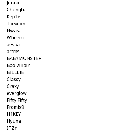
Jennie
Chungha
Kep1er
Taeyeon
Hwasa
Wheein
aespa
artms
BABYMONSTER
Bad Villain
BILLLIE
Classy
Craxy
everglow
Fifty Fifty
Fromis9
H1KEY
Hyuna
ITZY