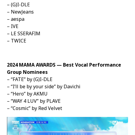
– (G)I-DLE
– NewJeans
– aespa
– IVE
– LE SSERAFIM
– TWICE
2024 MAMA AWARDS — Best Vocal Performance
Group Nominees
– “FATE” by (G)I-DLE
– “I’ll be by your side” by Davichi
– “Hero” by AKMU
– “WAY 4 LUV” by PLAVE
– “Cosmic” by Red Velvet