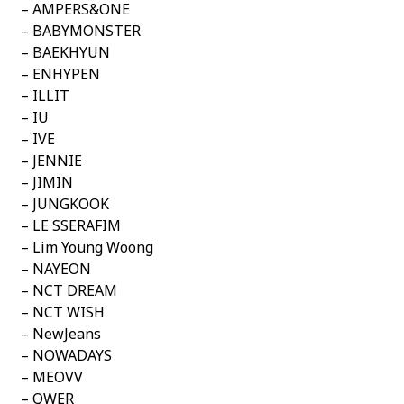
– AMPERS&ONE
– BABYMONSTER
– BAEKHYUN
– ENHYPEN
– ILLIT
– IU
– IVE
– JENNIE
– JIMIN
– JUNGKOOK
– LE SSERAFIM
– Lim Young Woong
– NAYEON
– NCT DREAM
– NCT WISH
– NewJeans
– NOWADAYS
– MEOVV
– QWER