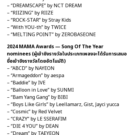
– “DREAMSCAPE” by NCT DREAM
– “RIIZING” by RIIZE
– “ROCK-STAR” by Stray Kids
– “With YOU-th” by TWICE
– “MELTING POINT” by ZEROBASEONE
2024 MAMA Awards — Song Of The Year
nominees (ผู้เข้าชิงรางวัลในประเภทเพลงจะได้รับการเสนอ
ชื่อเข้าชิงรางวัลโดยอัตโนมัติ)
– “ABCD” by NAYEON
– “Armageddon” by aespa
– “Baddie” by IVE
– “Balloon in Love” by SUNMI
– “Bam Yang Gang” by BIBI
– “Boys Like Girls” by Leellamarz, Gist, Jayci yucca
– “Cosmic” by Red Velvet
– “CRAZY” by LE SSERAFIM
– “DIE 4 YOU” by DEAN
– “Dream” by TAEYEON