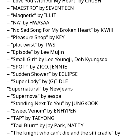
– “Love You With All My Heart” by CRUSH
– “MAESTRO” by SEVENTEEN
– “Magnetic” by ILLIT
– “NA” by HWASAA
– “No Sad Song For My Broken Heart” by K.Will
– “Pleasure Shop” by KEY
– “plot twist” by TWS
– “Episode” by Lee Mujin
– “Small Girl” by Lee Youngji, Doh Kyungsoo
– “SPOT!” by ZICO, JENNIE
– “Sudden Shower” by ECLIPSE
– “Super Lady” by (G)I-DLE
“Supernatural” by NewJeans
– “Supernova” by aespa
– “Standing Next To You” by JUNGKOOK
– “Sweet Venom” by ENHYPEN
– “TAP” by TAEYONG
– “Taxi Blurr” by Jay Park, NATTY
– “The knight who can’t die and the sili cradle” by