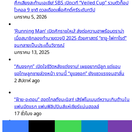
ศึกเสียงสะท้านเอเชีย! SBS เปิดเวที “Veiled Cup” รวมตัวท็อป
โวคอล 9 ชาติ ดวลเดือดเพื่อศักดิ์ศรีระดับทวีป
มกราคม 5, 2026
‘Running Man’ เปิดศักราชใหม่! ส่งต่อความฮาพร้อมดราม่า
เมื่อสมาชิกลองทำนายดวงปี 2025 ด้วยศาสตร์ “ซาจู-ไพ่ทาโรต์”
จนกลายเป็นประเด็นวิจารณ์
มกราคม 13, 2025
“คิมจงกุก” เปิดใจชีวิตหลังแต่งงาน! เผยอยากมีลูก แต่แอบ
ขอโทษลูกชายล่วงหน้า งานนี้ “ยูแจซอก” ยังแซวแรงจนฮาลั่น
2 สัปดาห์ ago
“ฝ้าย-อะตอม” ฮอตไกลถึงมะนิลา! เสิร์ฟโมเมนต์หวานเกินต้านใน
แฟนมีตแรก แฟนฟิลิปปินส์แห่เชียร์แน่นฮอลล์
17 ชั่วโมง ago
JENNIE ฟอร์มแรงไม่แผ่ว! “Less than a Lover” ซิวถ้วยที่ 2
Facebook
X
WhatsApp
Telegram
Viber