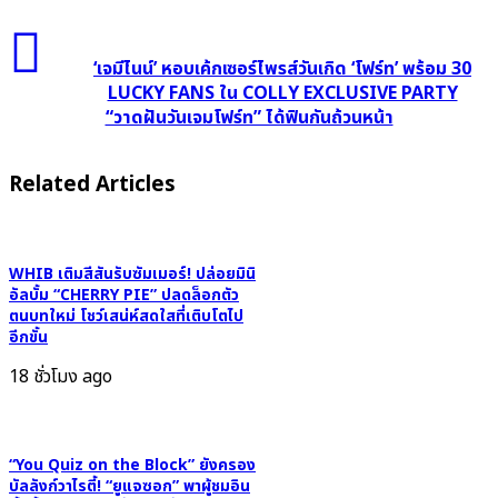
เพลง
ที่
‘เจ
2
มี
‘เจมีไนน์’ หอบเค้กเซอร์ไพรส์วันเกิด ‘โฟร์ท’ พร้อม 30
“IYKYK” ก่อน
ไนน์’
LUCKY FANS ใน COLLY EXCLUSIVE PARTY
ปล่อย
“วาดฝันวันเจมโฟร์ท” ได้ฟินกันถ้วนหน้า
หอบ
มิ
เค้ก
นิ
เซอร์ไพรส์
Related Articles
อัลบั้ม AWE
วัน
เกิด
‘โฟร์ท’
WHIB เติมสีสันรับซัมเมอร์! ปล่อยมินิ
พร้อม 30
อัลบั้ม “CHERRY PIE” ปลดล็อกตัว
LUCKY
ตนบทใหม่ โชว์เสน่ห์สดใสที่เติบโตไป
FANS
อีกขั้น
ใน COLLY
18 ชั่วโมง ago
EXCLUSIVE
PARTY
“วาด
“You Quiz on the Block” ยังครอง
ฝัน
บัลลังก์วาไรตี้! “ยูแจซอก” พาผู้ชมอิน
วัน