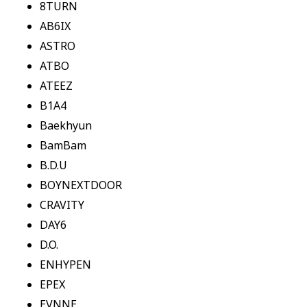
8TURN
AB6IX
ASTRO
ATBO
ATEEZ
B1A4
Baekhyun
BamBam
B.D.U
BOYNEXTDOOR
CRAVITY
DAY6
D.O.
ENHYPEN
EPEX
EVNNE