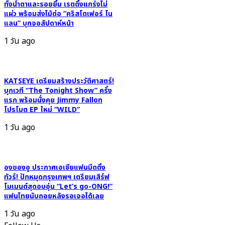
ทั้งน้ำตาและรอยยิ้ม เรตติ้งแกร่งไม่
เจม
แผ่ว พร้อมส่งไม้ต่อ “คริสโตเฟอร์ โน
โฟร์ท”
แลน” บุกจอสัปดาห์หน้า
ได้
1 วัน ago
ฟิ
นกัน
ถ้วน
KATSEYE เตรียมสร้างประวัติศาสตร์!
หน้า
บุกเวที “The Tonight Show” ครั้ง
แรก พร้อมนั่งคุย Jimmy Fallon
โปรโมต EP ใหม่ “WILD”
1 วัน ago
องซองอู ประกาศเอเชียแฟนมีตติ้ง
ทัวร์! ปักหมุดกรุงเทพฯ เตรียมเสิร์ฟ
โมเมนต์สุดอบอุ่น “Let’s go-ONG!”
แฟนไทยนับถอยหลังรอเจอได้เลย
1 วัน ago