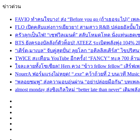
ข่าวด่วน
FAVIQ ทำคนใจบาง! ส่ง “Before you go (ถ้าเธอจะไป)” เ
FLO เปิดคลับแห่งการเยียวยา! สามสาว R&B ปล่อยอัลบั้ม
ครัวลุกเป็นไฟ! “เชฟวิลเมนต์” สลับโหมดโหด นั่งแท่นเฮดเช
BTS ยังครองบัลลังก์ตัวท็อป! ATEEZ ระเบิดพลังพุ่ง 104% 2
“เติร์ด-มาเบล” จับคู่สุดปั่น! ลุยโลก “อคิลลิสเคิร์ส” ไข
TWICE สะเทือน YouTube อีกครั้ง! “FANCY” ทะลุ 700 ล้านว
ใจละลายทั้งโซเชียล! Hers ควง “ข้าว fellow fellow” เสิร์
NouerA ฟอร์มแรงไม่หยุด! “.exe” คว้าถ้วยที่ 2 บนเวที Mu
“พลอยชมพู” ส่งความอบอุ่นผ่าน “อย่าปล่อยมือกัน” บทเพล
almost monday ส่งซิงเกิลใหม่ “better late than never” เติม
Facebook
X
YouTube
Instagram
TikTok
Switch
skin
Menu