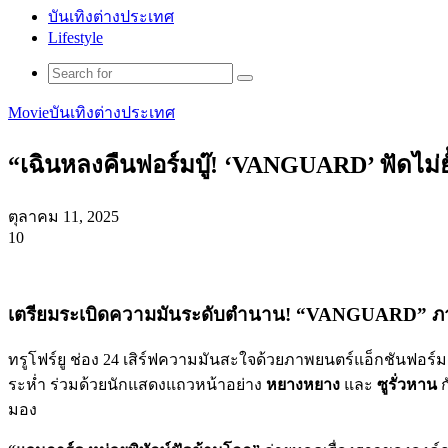
บันเทิงต่างประเทศ
Lifestyle
Search
for
Movie
บันเทิงต่างประเทศ
“เฉินหลงคืนฟอร์มบู๊! ‘VANGUARD’ ฟัดไม่ยั้
ตุลาคม 11, 2025
10
Facebook
X
Tumblr
Messenger
Messenger
Line
เตรียมระเบิดความมันระดับตำนาน! “VANGUARD” ภารกิจเดื
ทรูโฟร์ยู ช่อง 24 เสิร์ฟความมันสะใจด้วยภาพยนตร์แอ็กชันฟอร์ม
ระห่ำ ร่วมด้วยนักแสดงแถวหน้าอย่าง
หยางหยาง
และ
ซูรั่วหาน
ก
มอง