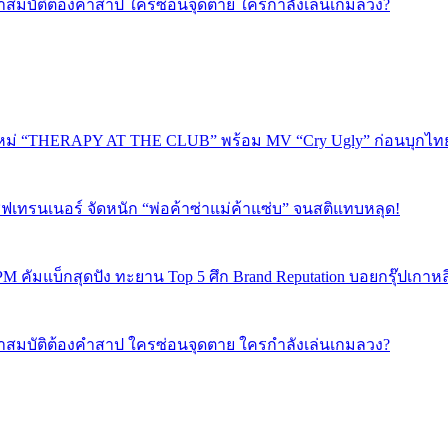
ปริศนาสมบัติต้องคำสาป ใครซ่อนจุดตาย ใครกำลังเล่นเกมลวง?
ใหม่ “THERAPY AT THE CLUB” พร้อม MV “Cry Ugly” ก่อนบุกไทย 2
ฟเทรนเนอร์ จัดหนัก “พ่อค้าซ่าแม่ค้าแซ่บ” จนสติแทบหลุด!
PM คัมแบ็กสุดปัง ทะยาน Top 5 ศึก Brand Reputation บอยกรุ๊ปเกาห
ปริศนาสมบัติต้องคำสาป ใครซ่อนจุดตาย ใครกำลังเล่นเกมลวง?