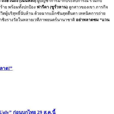
ย
ถั่งฮ่วนถิง (เฉินหลง)
ผู้บัญชาการมากประสบการณ์ ร่วมกับ
รร้าย พร้อมทั้งปกป้อง
ฟารีดา (ซูรั่วหาน)
ลูกสาวของเขา ภารกิจ
ิตผู้บริสุทธิ์นับล้าน ด้วยฉากแอ็กชันสุดตื่นตา เทคนิคการถ่าย
อเข้าชิงรางวัลในหลายเวทีภาพยนตร์นานาชาติ
อย่าพลาดชม “แวน
พลาด!”
y” ก่อนบุกไทย 29 ส.ค.นี้