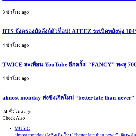
Lay
ของ
Music
3 ชั่วโมง ago
ขึ้น
Festival’
เทศกาล
กลาง
Hell’s
ดนตรี
BTS ยังครองบัลลังก์ตัวท็อป! ATEEZ ระเบิดพลังพุ่ง 1
Kitchen
ริม
ฟาด
ทะเล
4 ชั่วโมง ago
แหลก
สุด
จาน
มัน
ปลิว
TWICE สะเทือน YouTube อีกครั้ง! “FANCY” ทะลุ 700 ล
ที่
ว่อน
สาย
เดือด
4 ชั่วโมง ago
คอนเสิร์ต
สะเทือน
ห้าม
ทั้ง
พลาด!”
almost monday ส่งซิงเกิลใหม่ “better late than never”
ครัว!”
24 ชั่วโมง ago
Check Also
Close
MUSIC
almost monday ส่งซิงเกิลใหม่ “better late than never” เติม