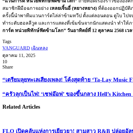
“แวนการ์ด หน่วยพิทักษ์ฟัดข้ามโลก”
ถ่ายทอดเรื่องราวขององค์
สมาชิกฝีมือฉกาจอย่าง
เหลยเจิ้นอี่ (หยางหยาง)
ที่ต้องออกปฏิบัต
ครั้งนี้นำพาทีมแวนการ์ดไล่ล่าข้ามทวีป ตั้งแต่ลอนดอน ดูไบ ไปจนถ
ทำระดับฮอลลีวูด และการแสดงที่เข้มข้นจากนักแสดงนำ ทำให้ภาพย
การ์ด หน่วยพิทักษ์ฟัดข้ามโลก” วันอาทิตย์ที่ 12 ตุลาคม 2568 เว
Tags
VANGUARD
เฉินหลง
ตุลาคม 11, 2025
10
Facebook
X
Tumblr
Messenger
Messenger
Line
Share
Facebook
X
LinkedIn
Tumblr
Pinterest
Reddit
VKontakte
Odnoklassniki
Pocket
Share
Print
via
“เตรียม
“เตรียมลุยทะเลเสียงเพลง! โค้งสุดท้าย ‘Ta-Lay Music 
Email
ลุย
“ครัว
“ครัวลุกเป็นไฟ! ‘เชฟอ๊อฟ’ ของขึ้นกลาง Hell’s Kitche
ทะเล
ลุก
เสียง
Related Articles
เป็น
เพลง!
ไฟ!
โค้ง
‘เชฟ
สุดท้าย
‘Ta-
อ๊อฟ’
FLO เปิดคลับแห่งการเยียวยา! สามสาว R&B ปล่อยอัล