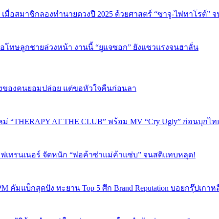
 เมื่อสมาชิกลองทำนายดวงปี 2025 ด้วยศาสตร์ “ซาจู-ไพ่ทาโรต์” 
บขอโทษลูกชายล่วงหน้า งานนี้ “ยูแจซอก” ยังแซวแรงจนฮาลั่น
พลงของคนยอมปล่อย แต่ขอหัวใจคืนก่อนลา
ใหม่ “THERAPY AT THE CLUB” พร้อม MV “Cry Ugly” ก่อนบุกไทย 2
ฟเทรนเนอร์ จัดหนัก “พ่อค้าซ่าแม่ค้าแซ่บ” จนสติแทบหลุด!
PM คัมแบ็กสุดปัง ทะยาน Top 5 ศึก Brand Reputation บอยกรุ๊ปเกาห