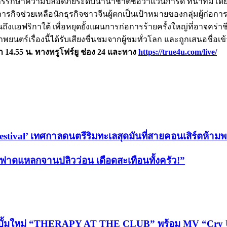
กรรักษาความปลอดภัยระดับนานาชาติชื่อว่าแวนการ์ด ที่นำทีมโด
ิภารกิจช่วยเหลือนักธุรกิจชาวจีนผู้ตกเป็นเป้าหมายของกลุ่มผู้ก่อกา
ึงแอฟริกาใต้ เพื่อหยุดยั้งแผนการก่อการร้ายครั้งใหญ่ที่อาจคร่าชีว
นตร์เรื่องนี้ได้รับเสียงชื่นชมจากผู้ชมทั่วโลก และถูกเสนอชื่
ลา 14.55 น. ทางทรูโฟร์ยู ช่อง 24 และทาง
https://true4u.com/live/
Festival’ เทศกาลดนตรีริมทะเลสุดมันที่สายคอนเสิร์ตห้าม
n ฟาดแหลกจานปลิวว่อน เดือดสะเทือนทั้งครัว!”
บั้มใหม่ “THERAPY AT THE CLUB” พร้อม MV “Cry Ugl