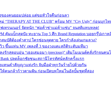
พลงของคนยอมปล่อย แต่ขอหัวใจคืนก่อนลา
ใหม่ “THERAPY AT THE CLUB” พร้อม MV “Cry Ugly” ก่อนบุกไทย 2
ฟเทรนเนอร์ จัดหนัก “พ่อค้าซ่าแม่ค้าแซ่บ” จนสติแทบหลุด!
PM คัมแบ็กสุดปัง ทะยาน Top 5 ศึก Brand Reputation บอยกรุ๊ปเกาห
ปริศนาสมบัติต้องคำสาป ใครซ่อนจุดตาย ใครกำลังเล่นเกมลวง?
ิว ขึ้นแท่น MV เพลงที่ 3 ของวงแตะสถิติระดับมหึมา
ฟเพลงรักสุดอบอุ่น “เธอเสมอมา (precious)” เติมโมเมนต์คลั่งรักจนค
sic Bank ปลดล็อกชัยชนะสถานีโทรทัศน์หลักครั้งแรก
งแทนคำสัญญาแห่งรัก จับมือฝ่าทุกวันร้ายไปด้วยกัน
พลังให้คนกล้าก้าวตามฝัน ก่อนเปิดบทใหม่ในอัลบั้มชุดที่สอง