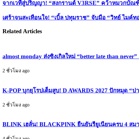
via
จาก
จากเวทีสู่ปริญญา! “สงกรานต์ V3RSE” คว้าหมวกบัณฑิต
Email
เวที
เศร้า
เศร้าจนสะเทือนใจ! “เบิ้ล ปทุมราช” จับมือ “วิทย์ ไมค
สู่
จน
ปริญญา!
Related Articles
สะเทือน
“สงกรานต์
V3RSE”
ใจ!
คว้า
“เบิ้ล
หมวก
ปทุม
almost monday ส่งซิงเกิลใหม่ “better late than never”
บัณฑิต
ราช”
มศว.
2 ชั่วโมง ago
จับ
หล่อ
มือ
เก่ง
“วิทย์
K-POP บุกยุโรปเต็มสูบ! D AWARDS 2027 ปักหมุด “ปารีส”
ครบ
ไมค์
สูตร
ทองคำ”
2 ชั่วโมง ago
แฟน
ปล่อย
คลับ
“จัน
BLINK เฮลั่น! BLACKPINK ยืนยันรียูเนียนครบ 4 สมาช
ยก
ท
ใจ
โครพ”
4 ชั่วโมง ago