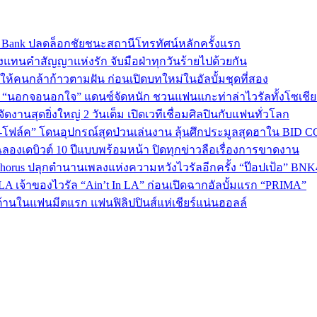
sic Bank ปลดล็อกชัยชนะสถานีโทรทัศน์หลักครั้งแรก
งแทนคำสัญญาแห่งรัก จับมือฝ่าทุกวันร้ายไปด้วยกัน
พลังให้คนกล้าก้าวตามฝัน ก่อนเปิดบทใหม่ในอัลบั้มชุดที่สอง
ใน “นอกจอนอกใจ” แดนซ์จัดหนัก ชวนแฟนแกะท่าล่าไวรัลทั้งโซเชี
งานสุดยิ่งใหญ่ 2 วันเต็ม เปิดเวทีเชื่อมศิลปินกับแฟนทั่วโลก
ง-โฟล์ค” โดนอุปกรณ์สุดป่วนเล่นงาน ลุ้นศึกประมูลสุดฮาใน BID 
ลองเดบิวต์ 10 ปีแบบพร้อมหน้า ปิดทุกข่าวลือเรื่องการขาดงาน
 Chorus ปลุกตำนานเพลงแห่งความหวังไวรัลอีกครั้ง “ป๊อปเป้อ” BN
A เจ้าของไวรัล “Ain’t In LA” ก่อนเปิดฉากอัลบั้มแรก “PRIMA”
้านในแฟนมีตแรก แฟนฟิลิปปินส์แห่เชียร์แน่นฮอลล์