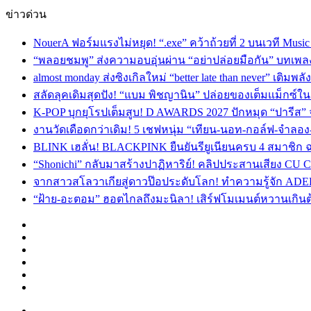
ข่าวด่วน
NouerA ฟอร์มแรงไม่หยุด! “.exe” คว้าถ้วยที่ 2 บนเวที Mu
“พลอยชมพู” ส่งความอบอุ่นผ่าน “อย่าปล่อยมือกัน” บทเพล
almost monday ส่งซิงเกิลใหม่ “better late than never” เติม
สลัดลุคเดิมสุดปัง! “แบม พิชญานิน” ปล่อยของเต็มแม็กซ์
K-POP บุกยุโรปเต็มสูบ! D AWARDS 2027 ปักหมุด “ปารีส” จัด
งานวัดเดือดกว่าเดิม! 5 เชฟหนุ่ม “เทียน-นอท-กอล์ฟ-จำลอ
BLINK เฮลั่น! BLACKPINK ยืนยันรียูเนียนครบ 4 สมาชิก ฉ
“Shonichi” กลับมาสร้างปาฏิหาริย์! คลิปประสานเสียง CU
จากสาวสโลวาเกียสู่ดาวป๊อประดับโลก! ทำความรู้จัก ADEL
“ฝ้าย-อะตอม” ฮอตไกลถึงมะนิลา! เสิร์ฟโมเมนต์หวานเกินต
Facebook
X
YouTube
Instagram
TikTok
Switch
skin
Menu