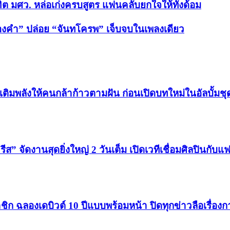
 มศว. หล่อเก่งครบสูตร แฟนคลับยกใจให้ทั้งด้อม
์ทองคำ” ปล่อย “จันทโครพ” เจ็บจบในเพลงเดียว
 เติมพลังให้คนกล้าก้าวตามฝัน ก่อนเปิดบทใหม่ในอัลบั้มชุด
 จัดงานสุดยิ่งใหญ่ 2 วันเต็ม เปิดเวทีเชื่อมศิลปินกับแ
ิก ฉลองเดบิวต์ 10 ปีแบบพร้อมหน้า ปิดทุกข่าวลือเรื่อ