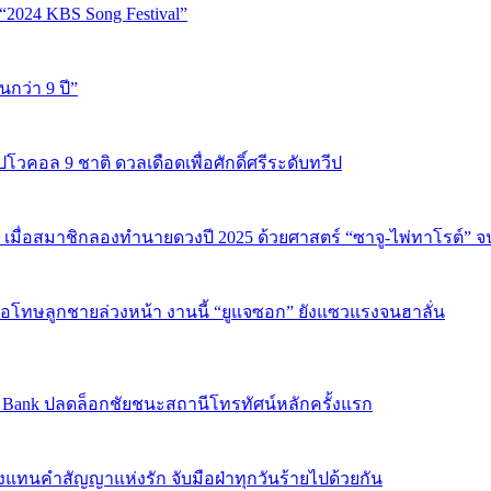
“2024 KBS Song Festival”
นกว่า 9 ปี”
ปโวคอล 9 ชาติ ดวลเดือดเพื่อศักดิ์ศรีระดับทวีป
 เมื่อสมาชิกลองทำนายดวงปี 2025 ด้วยศาสตร์ “ซาจู-ไพ่ทาโรต์” 
บขอโทษลูกชายล่วงหน้า งานนี้ “ยูแจซอก” ยังแซวแรงจนฮาลั่น
sic Bank ปลดล็อกชัยชนะสถานีโทรทัศน์หลักครั้งแรก
งแทนคำสัญญาแห่งรัก จับมือฝ่าทุกวันร้ายไปด้วยกัน