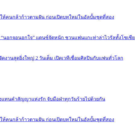
พลังให้คนกล้าก้าวตามฝัน ก่อนเปิดบทใหม่ในอัลบั้มชุดที่สอง
ใน “นอกจอนอกใจ” แดนซ์จัดหนัก ชวนแฟนแกะท่าล่าไวรัลทั้งโซเชี
งานสุดยิ่งใหญ่ 2 วันเต็ม เปิดเวทีเชื่อมศิลปินกับแฟนทั่วโลก
งแทนคำสัญญาแห่งรัก จับมือฝ่าทุกวันร้ายไปด้วยกัน
พลังให้คนกล้าก้าวตามฝัน ก่อนเปิดบทใหม่ในอัลบั้มชุดที่สอง