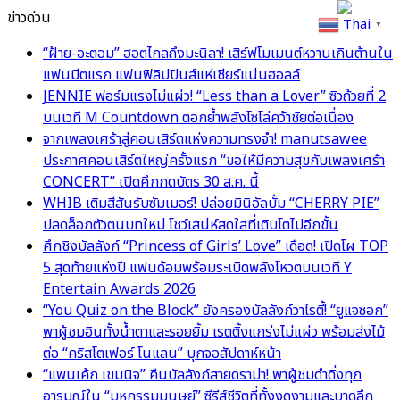
ข่าวด่วน
Thai
▼
“ฝ้าย-อะตอม” ฮอตไกลถึงมะนิลา! เสิร์ฟโมเมนต์หวานเกินต้านใน
แฟนมีตแรก แฟนฟิลิปปินส์แห่เชียร์แน่นฮอลล์
JENNIE ฟอร์มแรงไม่แผ่ว! “Less than a Lover” ซิวถ้วยที่ 2
บนเวที M Countdown ตอกย้ำพลังโซโล่คว้าชัยต่อเนื่อง
จากเพลงเศร้าสู่คอนเสิร์ตแห่งความทรงจำ! manutsawee
ประกาศคอนเสิร์ตใหญ่ครั้งแรก “ขอให้มีความสุขกับเพลงเศร้า
CONCERT” เปิดศึกกดบัตร 30 ส.ค. นี้
WHIB เติมสีสันรับซัมเมอร์! ปล่อยมินิอัลบั้ม “CHERRY PIE”
ปลดล็อกตัวตนบทใหม่ โชว์เสน่ห์สดใสที่เติบโตไปอีกขั้น
ศึกชิงบัลลังก์ “Princess of Girls’ Love” เดือด! เปิดโผ TOP
5 สุดท้ายแห่งปี แฟนด้อมพร้อมระเบิดพลังโหวตบนเวที Y
Entertain Awards 2026
“You Quiz on the Block” ยังครองบัลลังก์วาไรตี้! “ยูแจซอก”
พาผู้ชมอินทั้งน้ำตาและรอยยิ้ม เรตติ้งแกร่งไม่แผ่ว พร้อมส่งไม้
ต่อ “คริสโตเฟอร์ โนแลน” บุกจอสัปดาห์หน้า
“แพนเค้ก เขมนิจ” คืนบัลลังก์สายดราม่า! พาผู้ชมดำดิ่งทุก
อารมณ์ใน “มหกรรมมนุษย์” ซีรีส์ชีวิตที่ทั้งงดงามและบาดลึก