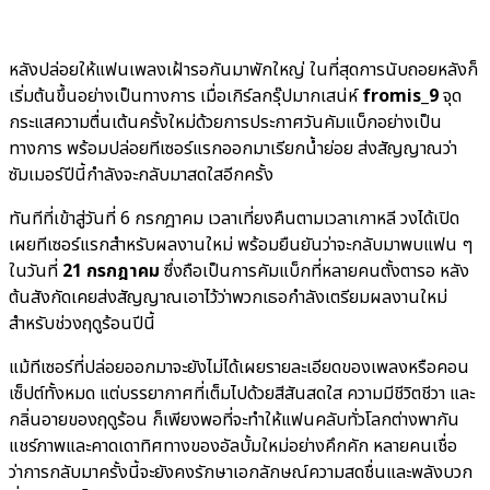
หลังปล่อยให้แฟนเพลงเฝ้ารอกันมาพักใหญ่ ในที่สุดการนับถอยหลังก็
เริ่มต้นขึ้นอย่างเป็นทางการ เมื่อเกิร์ลกรุ๊ปมากเสน่ห์
fromis_9
จุด
กระแสความตื่นเต้นครั้งใหม่ด้วยการประกาศวันคัมแบ็กอย่างเป็น
ทางการ พร้อมปล่อยทีเซอร์แรกออกมาเรียกน้ำย่อย ส่งสัญญาณว่า
ซัมเมอร์ปีนี้กำลังจะกลับมาสดใสอีกครั้ง
ทันทีที่เข้าสู่วันที่ 6 กรกฎาคม เวลาเที่ยงคืนตามเวลาเกาหลี วงได้เปิด
เผยทีเซอร์แรกสำหรับผลงานใหม่ พร้อมยืนยันว่าจะกลับมาพบแฟน ๆ
ในวันที่
21 กรกฎาคม
ซึ่งถือเป็นการคัมแบ็กที่หลายคนตั้งตารอ หลัง
ต้นสังกัดเคยส่งสัญญาณเอาไว้ว่าพวกเธอกำลังเตรียมผลงานใหม่
สำหรับช่วงฤดูร้อนปีนี้
แม้ทีเซอร์ที่ปล่อยออกมาจะยังไม่ได้เผยรายละเอียดของเพลงหรือคอน
เซ็ปต์ทั้งหมด แต่บรรยากาศที่เต็มไปด้วยสีสันสดใส ความมีชีวิตชีวา และ
กลิ่นอายของฤดูร้อน ก็เพียงพอที่จะทำให้แฟนคลับทั่วโลกต่างพากัน
แชร์ภาพและคาดเดาทิศทางของอัลบั้มใหม่อย่างคึกคัก หลายคนเชื่อ
ว่าการกลับมาครั้งนี้จะยังคงรักษาเอกลักษณ์ความสดชื่นและพลังบวก