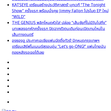
KATSEYE เตรียมสร้างประวัติศาสตร์! บุกเวที “The Tonight
Show” ครั้งแรก พร้อมนั่งคุย Jimmy Fallon โปรโมต EP ใหม่
“WILD”
THE GENIUS พลิกโหมดหัวใจ! ปล่อย “เส้นชัยที่ไม่มีวันไปถึง”
บทเพลงอกหักครั้งแรก ปิดฉากตัวตนเดิมก่อนเปิดเกมใหม่ใน
เส้นทางดนตรี
องซองอู ประกาศเอเชียแฟนมีตติ้งทัวร์! ปักหมุดกรุงเทพฯ
เตรียมเสิร์ฟโมเมนต์สุดอบอุ่น “Let’s go-ONG!” แฟนไทยนับ
ถอยหลังรอเจอได้เลย
Facebook
X
YouTube
Instagram
TikTok
Switch
skin
Menu