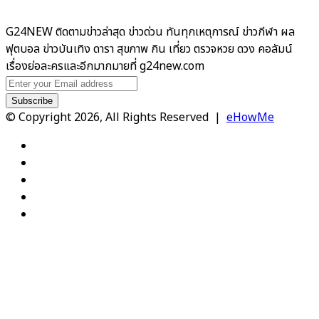
G24NEW ติดตามข่าวล่าสุด ข่าวด่วน ทันทุกเหตุการณ์ ข่าวกีฬา ผล
ฟุตบอล ข่าวบันเทิง ดารา สุขภาพ กิน เที่ยว ตรวจหวย ดวง คอลัมน์
เรื่องย่อละครและอีกมากมายที่ g24new.com
Enter
your
Email
© Copyright 2026, All Rights Reserved |
eHowMe
address
Facebook
X
YouTube
Instagram
TikTok
Facebook
X
WhatsApp
Telegram
Viber
Back
to
top
button