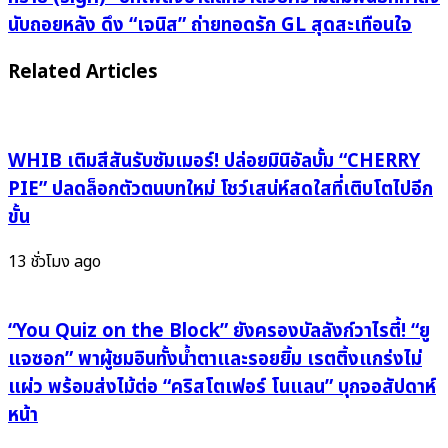
เคมี
พอ
นับถอยหลัง ดึง “เจนิส” ถ่ายทอดรัก GL สุดสะเทือนใจ
GL
จะ
ฟาด
รั้ง
Related Articles
ไม่
เวลา!
ยั้ง
“BOWKYLION”
เขย่า
ปล่อย
หัวใจ
“นาฬิกา
WHIB เติมสีสันรับซัมเมอร์! ปล่อยมินิอัลบั้ม “CHERRY
แฟน
ทราย
PIE” ปลดล็อกตัวตนบทใหม่ โชว์เสน่ห์สดใสที่เติบโตไปอีก
เปรู–
(sign)”
ขั้น
เม็กซิโก
บทเพลง
แฟน
บาด
13 ชั่วโมง ago
มีต
ลึก
ครั้ง
ว่า
แรก
ด้วย
“You Quiz on the Block” ยังครองบัลลังก์วาไรตี้! “ยู
อบอวล
ความ
แจซอก” พาผู้ชมอินทั้งน้ำตาและรอยยิ้ม เรตติ้งแกร่งไม่
ทั้ง
สัมพันธ์
แผ่ว พร้อมส่งไม้ต่อ “คริสโตเฟอร์ โนแลน” บุกจอสัปดาห์
ความ
ที่
หน้า
หวาน
กำลัง
และ
นับ