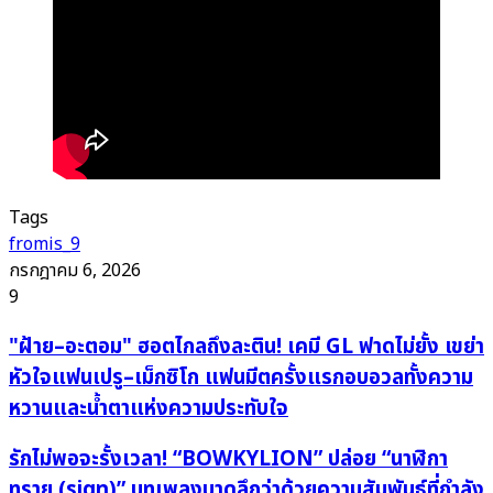
Tags
fromis_9
กรกฎาคม 6, 2026
9
"ฝ้าย–
"ฝ้าย–อะตอม" ฮอตไกลถึงละติน! เคมี GL ฟาดไม่ยั้ง เขย่า
อะตอม"
หัวใจแฟนเปรู–เม็กซิโก แฟนมีตครั้งแรกอบอวลทั้งความ
ฮอต
หวานและน้ำตาแห่งความประทับใจ
ไกล
ถึง
รัก
รักไม่พอจะรั้งเวลา! “BOWKYLION” ปล่อย “นาฬิกา
ละติน!
ไม่
ทราย (sign)” บทเพลงบาดลึกว่าด้วยความสัมพันธ์ที่กำลัง