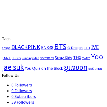
Tags
BTS
BLACKPINK
IVE
BNK48
G-Dragon
aespa
ILLIT
Yoo
THX
Stray Kids
JENNIE
PERSES
Running Man
TWICE
SEVENTEEN
ยูแจซอก
jae suk
You Quiz on the Block
เชฟวิลแมน
Follow Us
0
Followers
0
Followers
0
Subscribers
59
Followers