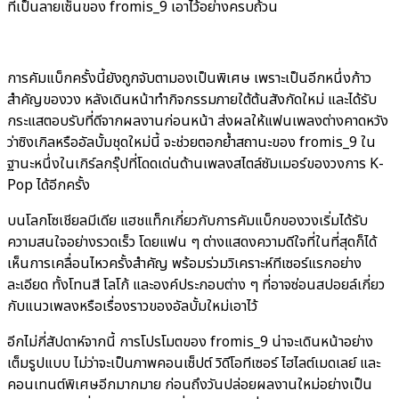
ที่เป็นลายเซ็นของ fromis_9 เอาไว้อย่างครบถ้วน
การคัมแบ็กครั้งนี้ยังถูกจับตามองเป็นพิเศษ เพราะเป็นอีกหนึ่งก้าว
สำคัญของวง หลังเดินหน้าทำกิจกรรมภายใต้ต้นสังกัดใหม่ และได้รับ
กระแสตอบรับที่ดีจากผลงานก่อนหน้า ส่งผลให้แฟนเพลงต่างคาดหวัง
ว่าซิงเกิลหรืออัลบั้มชุดใหม่นี้ จะช่วยตอกย้ำสถานะของ fromis_9 ใน
ฐานะหนึ่งในเกิร์ลกรุ๊ปที่โดดเด่นด้านเพลงสไตล์ซัมเมอร์ของวงการ K-
Pop ได้อีกครั้ง
บนโลกโซเชียลมีเดีย แฮชแท็กเกี่ยวกับการคัมแบ็กของวงเริ่มได้รับ
ความสนใจอย่างรวดเร็ว โดยแฟน ๆ ต่างแสดงความดีใจที่ในที่สุดก็ได้
เห็นการเคลื่อนไหวครั้งสำคัญ พร้อมร่วมวิเคราะห์ทีเซอร์แรกอย่าง
ละเอียด ทั้งโทนสี โลโก้ และองค์ประกอบต่าง ๆ ที่อาจซ่อนสปอยล์เกี่ยว
กับแนวเพลงหรือเรื่องราวของอัลบั้มใหม่เอาไว้
อีกไม่กี่สัปดาห์จากนี้ การโปรโมตของ fromis_9 น่าจะเดินหน้าอย่าง
เต็มรูปแบบ ไม่ว่าจะเป็นภาพคอนเซ็ปต์ วิดีโอทีเซอร์ ไฮไลต์เมดเลย์ และ
คอนเทนต์พิเศษอีกมากมาย ก่อนถึงวันปล่อยผลงานใหม่อย่างเป็น