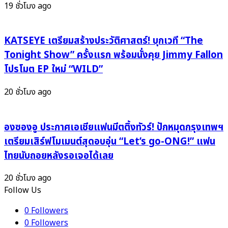
19 ชั่วโมง ago
น้ำตา
ถอย
แห่ง
หลัง
ความ
ดึง
KATSEYE เตรียมสร้างประวัติศาสตร์! บุกเวที “The
ประทับ
“เจ
Tonight Show” ครั้งแรก พร้อมนั่งคุย Jimmy Fallon
ใจ
นิส”
โปรโมต EP ใหม่ “WILD”
ถ่ายทอด
รัก
20 ชั่วโมง ago
GL
สุด
สะเทือน
องซองอู ประกาศเอเชียแฟนมีตติ้งทัวร์! ปักหมุดกรุงเทพฯ
ใจ
เตรียมเสิร์ฟโมเมนต์สุดอบอุ่น “Let’s go-ONG!” แฟน
ไทยนับถอยหลังรอเจอได้เลย
20 ชั่วโมง ago
Follow Us
0
Followers
0
Followers