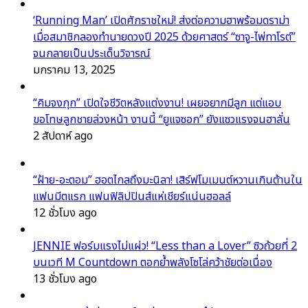
‘Running Man’ เปิดศักราชใหม่! ส่งต่อความฮาพร้อมดราม่า
เมื่อสมาชิกลองทำนายดวงปี 2025 ด้วยศาสตร์ “ซาจู-ไพ่ทาโรต์”
จนกลายเป็นประเด็นวิจารณ์
มกราคม 13, 2025
“คิมจงกุก” เปิดใจชีวิตหลังแต่งงาน! เผยอยากมีลูก แต่แอบ
ขอโทษลูกชายล่วงหน้า งานนี้ “ยูแจซอก” ยังแซวแรงจนฮาลั่น
2 สัปดาห์ ago
“ฝ้าย-อะตอม” ฮอตไกลถึงมะนิลา! เสิร์ฟโมเมนต์หวานเกินต้านใน
แฟนมีตแรก แฟนฟิลิปปินส์แห่เชียร์แน่นฮอลล์
12 ชั่วโมง ago
JENNIE ฟอร์มแรงไม่แผ่ว! “Less than a Lover” ซิวถ้วยที่ 2
บนเวที M Countdown ตอกย้ำพลังโซโล่คว้าชัยต่อเนื่อง
13 ชั่วโมง ago