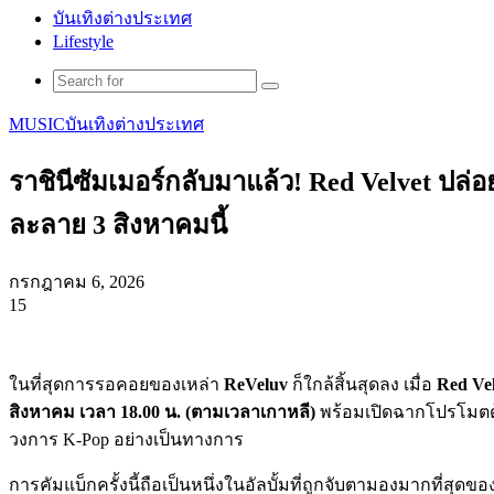
บันเทิงต่างประเทศ
Lifestyle
Search
for
MUSIC
บันเทิงต่างประเทศ
ราชินีซัมเมอร์กลับมาแล้ว! Red Velvet ปล่อ
ละลาย 3 สิงหาคมนี้
กรกฎาคม 6, 2026
15
Facebook
X
Tumblr
Messenger
Messenger
Line
ในที่สุดการรอคอยของเหล่า
ReVeluv
ก็ใกล้สิ้นสุดลง เมื่อ
Red Vel
สิงหาคม เวลา 18.00 น. (ตามเวลาเกาหลี)
พร้อมเปิดฉากโปรโมตด้
วงการ K-Pop อย่างเป็นทางการ
การคัมแบ็กครั้งนี้ถือเป็นหนึ่งในอัลบั้มที่ถูกจับตามองมากที่ส