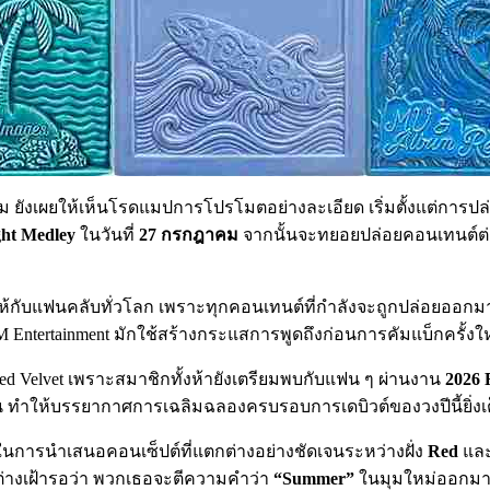
ม ยังเผยให้เห็นโรดแมปการโปรโมตอย่างละเอียด เริ่มตั้งแต่การป
ght Medley
ในวันที่
27 กรกฎาคม
จากนั้นจะทยอยปล่อยคอนเทนต์ต่า
้นให้กับแฟนคลับทั่วโลก เพราะทุกคอนเทนต์ที่กำลังจะถูกปล่อยออก
SM Entertainment มักใช้สร้างกระแสการพูดถึงก่อนการคัมแบ็กครั้งใ
ed Velvet เพราะสมาชิกทั้งห้ายังเตรียมพบกับแฟน ๆ ผ่านงาน
2026 
ึ่งวัน ทำให้บรรยากาศการเฉลิมฉลองครบรอบการเดบิวต์ของวงปีนี้ย
ถในการนำเสนอคอนเซ็ปต์ที่แตกต่างอย่างชัดเจนระหว่างฝั่ง
Red
แล
ๆ ต่างเฝ้ารอว่า พวกเธอจะตีความคำว่า
“Summer”
ในมุมใหม่ออกมา