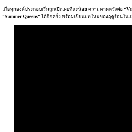
เมื่อทุกองค์ประกอบเริ่มถูกเปิดเผยทีละน้อย ความคาดหวังต่อ
“Ve
“Summer Queens”
ได้อีกครั้ง พร้อมเขียนบทใหม่ของฤดูร้อนในแบบ