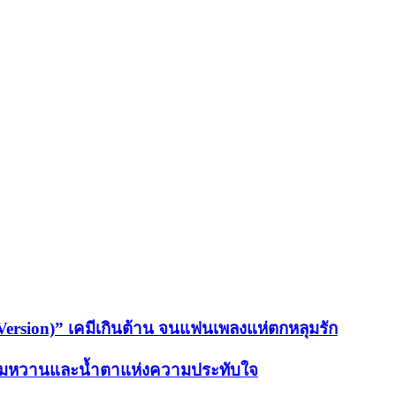
 Version)” เคมีเกินต้าน จนแฟนเพลงแห่ตกหลุมรัก
งความหวานและน้ำตาแห่งความประทับใจ