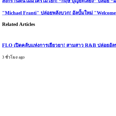
สงกรานต์นี้ไม่มีใครไม่โยก! “กฤษ บุญยะเลี้ยง” ปล่อย 
Email
นี้
"Michael
"Michael Franti" ปล่อยพลังบวก! อัลบั้มใหม่ "Welcom
ไม่มี
Franti"
ใคร
ปล่อย
Related Articles
ไม่
พลัง
โยก!
บวก!
“กฤษ
อัลบั้ม
FLO เปิดคลับแห่งการเยียวยา! สามสาว R&B ปล่อยอัล
บุญ
ใหม่
ยะ
"Welcome
3 ชั่วโมง ago
to
เลี้ยง”
the
ปล่อย
Family"
“มะละกอ
ส่ง
กล้วย
ต่อ
ส้ม”
ความ
ระเบิด
หวัง
ฟลอร์
ดึง
กลาง
ทุก
เมือง
คน