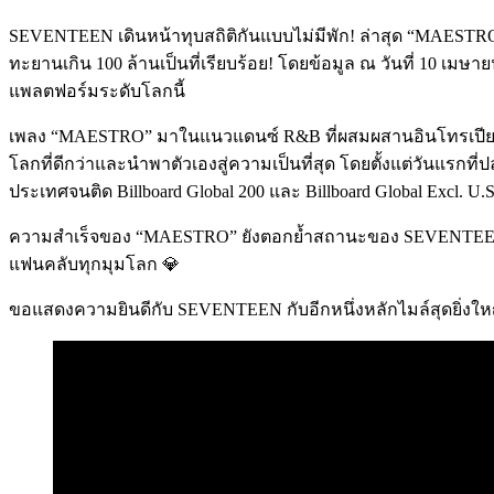
SEVENTEEN เดินหน้าทุบสถิติกันแบบไม่มีพัก! ล่าสุด “MAESTR
ทะยานเกิน 100 ล้านเป็นที่เรียบร้อย! โดยข้อมูล ณ วันที่ 10 เมษ
แพลตฟอร์มระดับโลกนี้
เพลง “MAESTRO” มาในแนวแดนซ์ R&B ที่ผสมผสานอินโทรเปียโนสุด
โลกที่ดีกว่าและนำพาตัวเองสู่ความเป็นที่สุด โดยตั้งแต่วันแร
ประเทศจนติด Billboard Global 200 และ Billboard Global Excl. U
ความสำเร็จของ “MAESTRO” ยังตอกย้ำสถานะของ SEVENTEEN ว่า
แฟนคลับทุกมุมโลก 💎
ขอแสดงความยินดีกับ SEVENTEEN กับอีกหนึ่งหลักไมล์สุดยิ่งใหญ