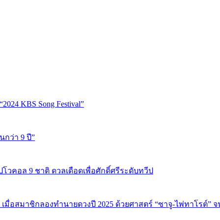
“2024 KBS Song Festival”
นกว่า 9 ปี”
ปโวคอล 9 ชาติ ดวลเดือดเพื่อศักดิ์ศรีระดับทวีป
 เมื่อสมาชิกลองทำนายดวงปี 2025 ด้วยศาสตร์ “ซาจู-ไพ่ทาโรต์” 