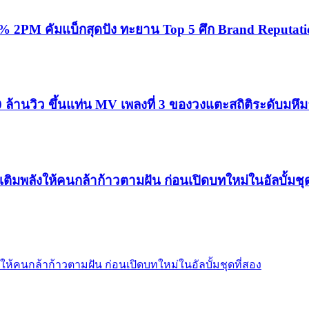
04% 2PM คัมแบ็กสุดปัง ทะยาน Top 5 ศึก Brand Reputati
้านวิว ขึ้นแท่น MV เพลงที่ 3 ของวงแตะสถิติระดับมหึ
 เติมพลังให้คนกล้าก้าวตามฝัน ก่อนเปิดบทใหม่ในอัลบั้มชุด
พลังให้คนกล้าก้าวตามฝัน ก่อนเปิดบทใหม่ในอัลบั้มชุดที่สอง