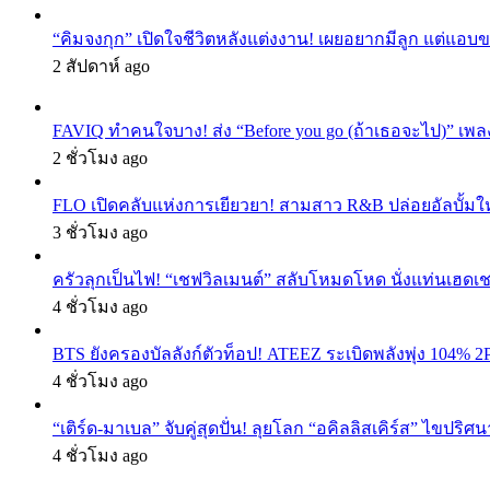
“คิมจงกุก” เปิดใจชีวิตหลังแต่งงาน! เผยอยากมีลูก แต่แอ
2 สัปดาห์ ago
FAVIQ ทำคนใจบาง! ส่ง “Before you go (ถ้าเธอจะไป)” เ
2 ชั่วโมง ago
FLO เปิดคลับแห่งการเยียวยา! สามสาว R&B ปล่อยอัลบั้ม
3 ชั่วโมง ago
ครัวลุกเป็นไฟ! “เชฟวิลเมนต์” สลับโหมดโหด นั่งแท่นเฮดเช
4 ชั่วโมง ago
BTS ยังครองบัลลังก์ตัวท็อป! ATEEZ ระเบิดพลังพุ่ง 104% 2
4 ชั่วโมง ago
“เติร์ด-มาเบล” จับคู่สุดปั่น! ลุยโลก “อคิลลิสเคิร์ส” ไข
4 ชั่วโมง ago