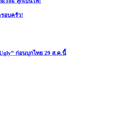
ikTok ลุกเป็นไฟ!
ครอบครัว!
y” ก่อนบุกไทย 29 ส.ค.นี้