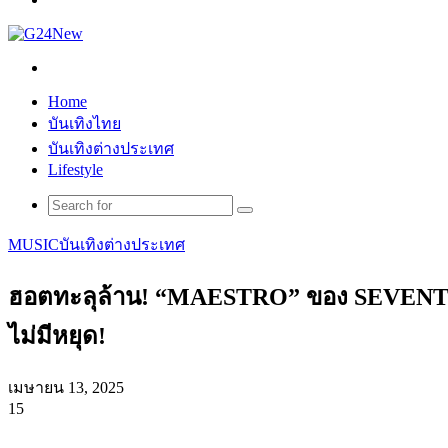
Search
for
Home
บันเทิงไทย
บันเทิงต่างประเทศ
Lifestyle
Search
for
MUSIC
บันเทิงต่างประเทศ
ฮอตทะลุล้าน! “MAESTRO” ของ SEVENTEEN พ
ไม่มีหยุด!
เมษายน 13, 2025
15
Facebook
X
Tumblr
Messenger
Messenger
Line