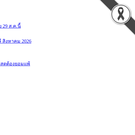
9 ส.ค.นี้
ลี สิงหาคม 2026
นโสดต้องยอมแพ้