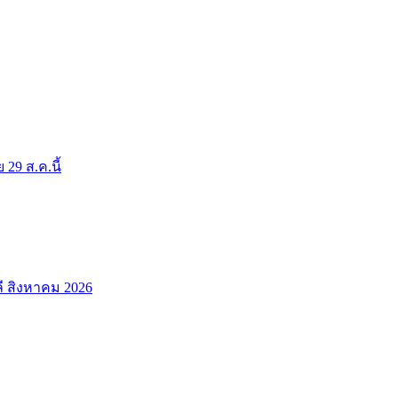
9 ส.ค.นี้
ลี สิงหาคม 2026