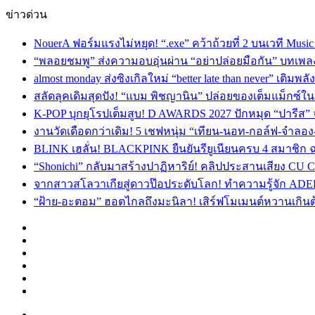
ข่าวด่วน
NouerA ฟอร์มแรงไม่หยุด! “.exe” คว้าถ้วยที่ 2 บนเวที Mu
“พลอยชมพู” ส่งความอบอุ่นผ่าน “อย่าปล่อยมือกัน” บทเพล
almost monday ส่งซิงเกิลใหม่ “better late than never” เติม
สลัดลุคเดิมสุดปัง! “แบม พิชญานิน” ปล่อยของเต็มแม็กซ์
K-POP บุกยุโรปเต็มสูบ! D AWARDS 2027 ปักหมุด “ปารีส” จัด
งานวัดเดือดกว่าเดิม! 5 เชฟหนุ่ม “เทียน-นอท-กอล์ฟ-จำลอ
BLINK เฮลั่น! BLACKPINK ยืนยันรียูเนียนครบ 4 สมาชิก ฉ
“Shonichi” กลับมาสร้างปาฏิหาริย์! คลิปประสานเสียง CU
จากสาวสโลวาเกียสู่ดาวป๊อประดับโลก! ทำความรู้จัก ADEL
“ฝ้าย-อะตอม” ฮอตไกลถึงมะนิลา! เสิร์ฟโมเมนต์หวานเกินต
Facebook
X
YouTube
Instagram
TikTok
Switch
skin
Menu