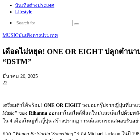
บันเทิงต่างประเทศ
Lifestyle
Search
for
MUSIC
บันเทิงต่างประเทศ
เดือดไม่หยุด! ONE OR EIGHT ปลุกตำนาน 
“DSTM”
มีนาคม 20, 2025
22
Facebook
X
Tumblr
Messenger
Messenger
Line
เตรียมตัวให้พร้อม!
ONE OR EIGHT
วงบอยกรุ๊ปจากญี่ปุ่นที่มา
Music”
ของ
Rihanna
ออกมาในสไตล์ที่สดใหม่และเต็มไปด้วยพลัง 
ใน 4 เมืองใหญ่ทั่วญี่ปุ่น สร้างปรากฏการณ์และกระแสตอบรับอย
จาก
“Wanna Be Startin’ Something”
ของ Michael Jackson ในปี 1983