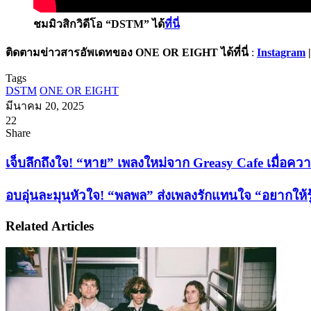
ชมมิวสิกวิดีโอ “DSTM” ได้
ที่นี่
ติดตามข่าวสารอัพเดทของ ONE OR EIGHT ได้ที่นี่
:
Instagram
Tags
DSTM
ONE OR EIGHT
มีนาคม 20, 2025
22
Facebook
X
Tumblr
Messenger
Messenger
Line
Share
Facebook
X
LinkedIn
Tumblr
Pinterest
Reddit
VKontakte
Odnoklassniki
Pocket
Share
Print
via
เจ็บ
เจ็บลึกถึงใจ! “หาย” เพลงใหม่จาก Greasy Cafe เมื่อ
Email
ลึก
อบอุ่น
อบอุ่นละมุนหัวใจ! “พลพล” ส่งเพลงรักแทนใจ “อยากให้
ถึงใจ!
ละมุน
“หาย”
Related Articles
หัวใจ!
เพลง
“พลพล”
ใหม่
ส่ง
จาก
Greasy
เพลง
Cafe
รัก
เมื่อ