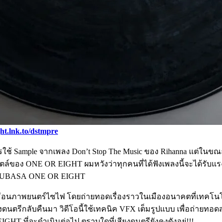
ght.lnk.to/dstmpre
รใช้ Sample จากเพลง Don’t Stop The Music ของ Rihanna แต่ในขณะ
นสไตล์ของ ONE OR EIGHT ผมหวังว่าทุกคนที่ได้ฟังเพลงนี้จะได้รั
: TSUBASA ONE OR EIGHT
ู้สึกเหมือนภาพยนตร์ไซไฟ โดยถ่ายทอดเรื่องราวในเมืองอนาคตที่เ
งดนตรีกลับคืนมา วิดีโอนี้ใช้เทคนิค VFX เต็มรูปแบบ เพื่อถ่ายทอ
 ที่จะดำเนินต่อไป ตราบใดที่เสียงดนตรียังคงดังอยู่!!!