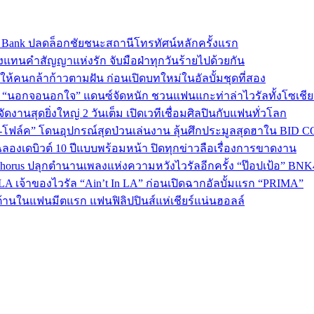
sic Bank ปลดล็อกชัยชนะสถานีโทรทัศน์หลักครั้งแรก
งแทนคำสัญญาแห่งรัก จับมือฝ่าทุกวันร้ายไปด้วยกัน
พลังให้คนกล้าก้าวตามฝัน ก่อนเปิดบทใหม่ในอัลบั้มชุดที่สอง
ใน “นอกจอนอกใจ” แดนซ์จัดหนัก ชวนแฟนแกะท่าล่าไวรัลทั้งโซเชี
งานสุดยิ่งใหญ่ 2 วันเต็ม เปิดเวทีเชื่อมศิลปินกับแฟนทั่วโลก
ง-โฟล์ค” โดนอุปกรณ์สุดป่วนเล่นงาน ลุ้นศึกประมูลสุดฮาใน BID 
ลองเดบิวต์ 10 ปีแบบพร้อมหน้า ปิดทุกข่าวลือเรื่องการขาดงาน
 Chorus ปลุกตำนานเพลงแห่งความหวังไวรัลอีกครั้ง “ป๊อปเป้อ” BN
A เจ้าของไวรัล “Ain’t In LA” ก่อนเปิดฉากอัลบั้มแรก “PRIMA”
้านในแฟนมีตแรก แฟนฟิลิปปินส์แห่เชียร์แน่นฮอลล์