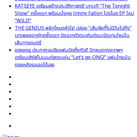
KATSEYE เตรียมสร้างประวัติศาสตร์! บุกเวที “The Tonight
Show” ครั้งแรก พร้อมนั่งคุย Jimmy Fallon โปรโมต EP ใหม่
“WILD”
THE GENIUS พลิกโหมดหัวใจ! ปล่อย “เส้นชัยที่ไม่มีวันไปถึง”
บทเพลงอกหักครั้งแรก ปิดฉากตัวตนเดิมก่อนเปิดเกมใหม่ใน
เส้นทางดนตรี
องซองอู ประกาศเอเชียแฟนมีตติ้งทัวร์! ปักหมุดกรุงเทพฯ
เตรียมเสิร์ฟโมเมนต์สุดอบอุ่น “Let’s go-ONG!” แฟนไทยนับ
ถอยหลังรอเจอได้เลย
Facebook
X
YouTube
Instagram
TikTok
Switch
skin
Menu