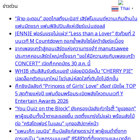
ข่าวด่วน
Thai
▼
“ฝ้าย-อะตอม” ฮอตไกลถึงมะนิลา! เสิร์ฟโมเมนต์หวานเกินต้านใน
แฟนมีตแรก แฟนฟิลิปปินส์แห่เชียร์แน่นฮอลล์
JENNIE ฟอร์มแรงไม่แผ่ว! “Less than a Lover” ซิวถ้วยที่ 2
บนเวที M Countdown ตอกย้ำพลังโซโล่คว้าชัยต่อเนื่อง
จากเพลงเศร้าสู่คอนเสิร์ตแห่งความทรงจำ! manutsawee
ประกาศคอนเสิร์ตใหญ่ครั้งแรก “ขอให้มีความสุขกับเพลงเศร้า
CONCERT” เปิดศึกกดบัตร 30 ส.ค. นี้
WHIB เติมสีสันรับซัมเมอร์! ปล่อยมินิอัลบั้ม “CHERRY PIE”
ปลดล็อกตัวตนบทใหม่ โชว์เสน่ห์สดใสที่เติบโตไปอีกขั้น
ศึกชิงบัลลังก์ “Princess of Girls’ Love” เดือด! เปิดโผ TOP
5 สุดท้ายแห่งปี แฟนด้อมพร้อมระเบิดพลังโหวตบนเวที Y
Entertain Awards 2026
“You Quiz on the Block” ยังครองบัลลังก์วาไรตี้! “ยูแจซอก”
พาผู้ชมอินทั้งน้ำตาและรอยยิ้ม เรตติ้งแกร่งไม่แผ่ว พร้อมส่งไม้
ต่อ “คริสโตเฟอร์ โนแลน” บุกจอสัปดาห์หน้า
“แพนเค้ก เขมนิจ” คืนบัลลังก์สายดราม่า! พาผู้ชมดำดิ่งทุก
อารมณ์ใน “มหกรรมมนุษย์” ซีรีส์ชีวิตที่ทั้งงดงามและบาดลึก