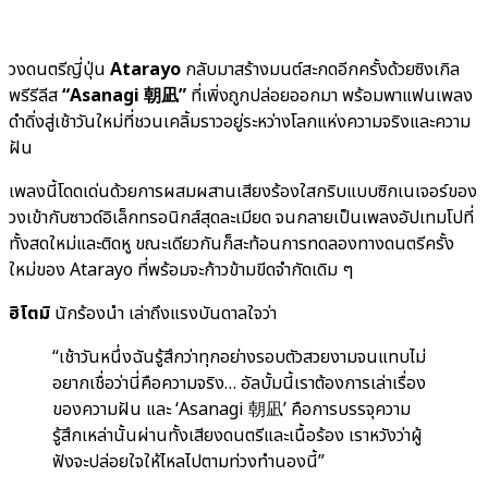
วงดนตรีญี่ปุ่น
Atarayo
กลับมาสร้างมนต์สะกดอีกครั้งด้วยซิงเกิล
พรีรีลีส
“Asanagi 朝凪”
ที่เพิ่งถูกปล่อยออกมา พร้อมพาแฟนเพลง
ดำดิ่งสู่เช้าวันใหม่ที่ชวนเคลิ้มราวอยู่ระหว่างโลกแห่งความจริงและความ
ฝัน
เพลงนี้โดดเด่นด้วยการผสมผสานเสียงร้องใสกริบแบบซิกเนเจอร์ของ
วงเข้ากับซาวด์อิเล็กทรอนิกส์สุดละเมียด จนกลายเป็นเพลงอัปเทมโปที่
ทั้งสดใหม่และติดหู ขณะเดียวกันก็สะท้อนการทดลองทางดนตรีครั้ง
ใหม่ของ Atarayo ที่พร้อมจะก้าวข้ามขีดจำกัดเดิม ๆ
ฮิโตมิ
นักร้องนำ เล่าถึงแรงบันดาลใจว่า
“เช้าวันหนึ่งฉันรู้สึกว่าทุกอย่างรอบตัวสวยงามจนแทบไม่
อยากเชื่อว่านี่คือความจริง… อัลบั้มนี้เราต้องการเล่าเรื่อง
ของความฝัน และ ‘Asanagi 朝凪’ คือการบรรจุความ
รู้สึกเหล่านั้นผ่านทั้งเสียงดนตรีและเนื้อร้อง เราหวังว่าผู้
ฟังจะปล่อยใจให้ไหลไปตามท่วงทำนองนี้”