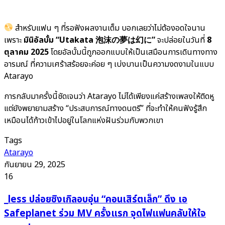
สำหรับแฟน ๆ ที่รอฟังผลงานเต็ม บอกเลยว่าไม่ต้องอดใจนาน
เพราะ
มินิอัลบั้ม “Utakata 泡沫の夢は幻に”
จะปล่อยในวันที่
8
ตุลาคม 2025
โดยอัลบั้มนี้ถูกออกแบบให้เป็นเสมือนการเดินทางทาง
อารมณ์ ที่ความเศร้าสร้อยจะค่อย ๆ เบ่งบานเป็นความงดงามในแบบ
Atarayo
การกลับมาครั้งนี้ชัดเจนว่า Atarayo ไม่ได้เพียงแค่สร้างเพลงให้ติดหู
แต่ยังพยายามสร้าง “ประสบการณ์ทางดนตรี” ที่จะทำให้คนฟังรู้สึก
เหมือนได้ก้าวเข้าไปอยู่ในโลกแห่งฝันร่วมกับพวกเขา
Tags
Atarayo
กันยายน 29, 2025
16
_less
_less ปล่อยซิงเกิลอบอุ่น “คอนเสิร์ตเล็ก” ดึง เอ
ปล่อย
Safeplanet ร่วม MV ครั้งแรก จุดไฟแฟนคลับให้ใจ
ซิงเกิล