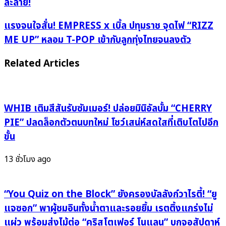
ละลาย!
อบอุ่น
“คอนเสิร์ต
แรง
แรงจนใจสั่น! EMPRESS x เบิ้ล ปทุมราช จุดไฟ “RIZZ
เล็ก”
จน
ME UP” หลอม T-POP เข้ากับลูกทุ่งไทยจนลงตัว
ดึง
ใจ
เอ
สั่น!
Related Articles
Safeplanet
EMPRESS
ร่วม
x
MV
เบิ้ล
ครั้ง
WHIB เติมสีสันรับซัมเมอร์! ปล่อยมินิอัลบั้ม “CHERRY
ปทุม
แรก
ราช
PIE” ปลดล็อกตัวตนบทใหม่ โชว์เสน่ห์สดใสที่เติบโตไปอีก
จุด
จุด
ขั้น
ไฟ
ไฟ
แฟน
“RIZZ
13 ชั่วโมง ago
คลับ
ME
ให้
UP”
ใจ
“You Quiz on the Block” ยังครองบัลลังก์วาไรตี้! “ยู
หลอม
ละลาย!
T-
แจซอก” พาผู้ชมอินทั้งน้ำตาและรอยยิ้ม เรตติ้งแกร่งไม่
POP
แผ่ว พร้อมส่งไม้ต่อ “คริสโตเฟอร์ โนแลน” บุกจอสัปดาห์