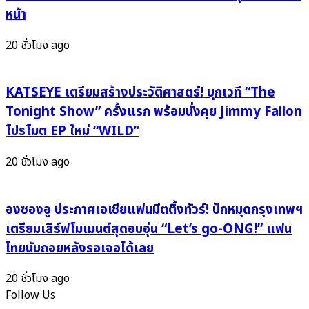
เข้า
หน้า
กับ
ลูก
20 ชั่วโมง ago
ทุ่ง
ไทย
จน
KATSEYE เตรียมสร้างประวัติศาสตร์! บุกเวที “The
ลงตัว
Tonight Show” ครั้งแรก พร้อมนั่งคุย Jimmy Fallon
โปรโมต EP ใหม่ “WILD”
20 ชั่วโมง ago
องซองอู ประกาศเอเชียแฟนมีตติ้งทัวร์! ปักหมุดกรุงเทพฯ
เตรียมเสิร์ฟโมเมนต์สุดอบอุ่น “Let’s go-ONG!” แฟน
ไทยนับถอยหลังรอเจอได้เลย
20 ชั่วโมง ago
Follow Us