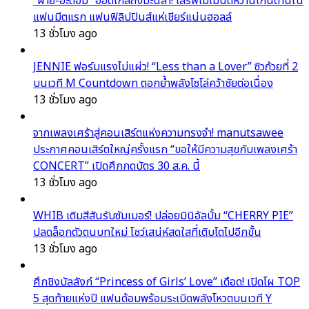
“ฝ้าย-อะตอม” ฮอตไกลถึงมะนิลา! เสิร์ฟโมเมนต์หวานเกินต้านใน
แฟนมีตแรก แฟนฟิลิปปินส์แห่เชียร์แน่นฮอลล์
13 ชั่วโมง ago
JENNIE ฟอร์มแรงไม่แผ่ว! “Less than a Lover” ซิวถ้วยที่ 2
บนเวที M Countdown ตอกย้ำพลังโซโล่คว้าชัยต่อเนื่อง
13 ชั่วโมง ago
จากเพลงเศร้าสู่คอนเสิร์ตแห่งความทรงจำ! manutsawee
ประกาศคอนเสิร์ตใหญ่ครั้งแรก “ขอให้มีความสุขกับเพลงเศร้า
CONCERT” เปิดศึกกดบัตร 30 ส.ค. นี้
13 ชั่วโมง ago
WHIB เติมสีสันรับซัมเมอร์! ปล่อยมินิอัลบั้ม “CHERRY PIE”
ปลดล็อกตัวตนบทใหม่ โชว์เสน่ห์สดใสที่เติบโตไปอีกขั้น
13 ชั่วโมง ago
ศึกชิงบัลลังก์ “Princess of Girls’ Love” เดือด! เปิดโผ TOP
5 สุดท้ายแห่งปี แฟนด้อมพร้อมระเบิดพลังโหวตบนเวที Y