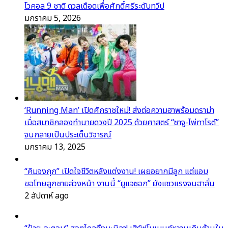
โวคอล 9 ชาติ ดวลเดือดเพื่อศักดิ์ศรีระดับทวีป
มกราคม 5, 2026
‘Running Man’ เปิดศักราชใหม่! ส่งต่อความฮาพร้อมดราม่า
เมื่อสมาชิกลองทำนายดวงปี 2025 ด้วยศาสตร์ “ซาจู-ไพ่ทาโรต์”
จนกลายเป็นประเด็นวิจารณ์
มกราคม 13, 2025
“คิมจงกุก” เปิดใจชีวิตหลังแต่งงาน! เผยอยากมีลูก แต่แอบ
ขอโทษลูกชายล่วงหน้า งานนี้ “ยูแจซอก” ยังแซวแรงจนฮาลั่น
2 สัปดาห์ ago