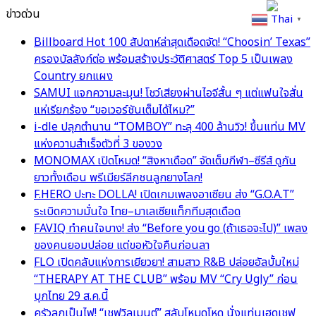
ข่าวด่วน
Thai
▼
Billboard Hot 100 สัปดาห์ล่าสุดเดือดจัด! “Choosin’ Texas”
ครองบัลลังก์ต่อ พร้อมสร้างประวัติศาสตร์ Top 5 เป็นเพลง
Country ยกแผง
SAMUI แจกความละมุน! โชว์เสียงผ่านไอจีสั้น ๆ แต่แฟนใจสั่น
แห่เรียกร้อง “ขอเวอร์ชันเต็มได้ไหม?”
i-dle ปลุกตำนาน “TOMBOY” ทะลุ 400 ล้านวิว! ขึ้นแท่น MV
แห่งความสำเร็จตัวที่ 3 ของวง
MONOMAX เปิดโหมด! “สิงหาเดือด” จัดเต็มกีฬา–ซีรีส์ ดูกัน
ยาวทั้งเดือน พรีเมียร์ลีกชนลูกยางโลก!
F.HERO ปะทะ DOLLA! เปิดเกมเพลงอาเซียน ส่ง “G.O.A.T”
ระเบิดความมั่นใจ ไทย–มาเลเซียแท็กทีมสุดเดือด
FAVIQ ทำคนใจบาง! ส่ง “Before you go (ถ้าเธอจะไป)” เพลง
ของคนยอมปล่อย แต่ขอหัวใจคืนก่อนลา
FLO เปิดคลับแห่งการเยียวยา! สามสาว R&B ปล่อยอัลบั้มใหม่
“THERAPY AT THE CLUB” พร้อม MV “Cry Ugly” ก่อน
บุกไทย 29 ส.ค.นี้
ครัวลุกเป็นไฟ! “เชฟวิลเมนต์” สลับโหมดโหด นั่งแท่นเฮดเชฟ