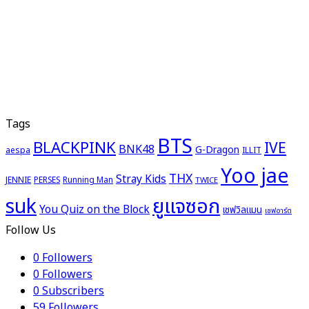
Tags
BTS
BLACKPINK
IVE
BNK48
G-Dragon
aespa
ILLIT
Yoo jae
THX
Stray Kids
JENNIE
PERSES
Running Man
TWICE
ยูแจซอก
suk
You Quiz on the Block
เชฟวิลแมน
เชฟอาร์ต
Follow Us
0
Followers
0
Followers
0
Subscribers
59
Followers