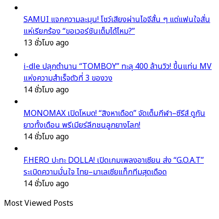
SAMUI แจกความละมุน! โชว์เสียงผ่านไอจีสั้น ๆ แต่แฟนใจสั่น
แห่เรียกร้อง “ขอเวอร์ชันเต็มได้ไหม?”
13 ชั่วโมง ago
i-dle ปลุกตำนาน “TOMBOY” ทะลุ 400 ล้านวิว! ขึ้นแท่น MV
แห่งความสำเร็จตัวที่ 3 ของวง
14 ชั่วโมง ago
MONOMAX เปิดโหมด! “สิงหาเดือด” จัดเต็มกีฬา–ซีรีส์ ดูกัน
ยาวทั้งเดือน พรีเมียร์ลีกชนลูกยางโลก!
14 ชั่วโมง ago
F.HERO ปะทะ DOLLA! เปิดเกมเพลงอาเซียน ส่ง “G.O.A.T”
ระเบิดความมั่นใจ ไทย–มาเลเซียแท็กทีมสุดเดือด
14 ชั่วโมง ago
Most Viewed Posts