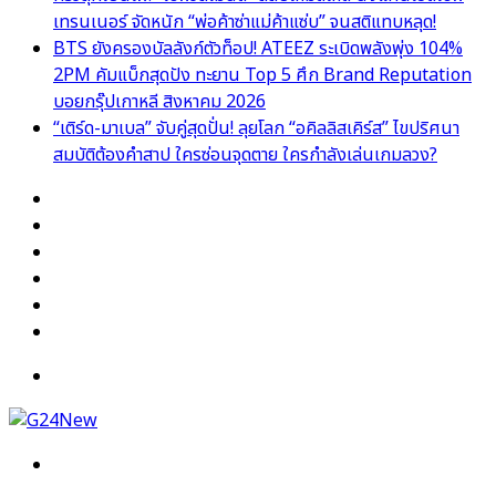
เทรนเนอร์ จัดหนัก “พ่อค้าซ่าแม่ค้าแซ่บ” จนสติแทบหลุด!
BTS ยังครองบัลลังก์ตัวท็อป! ATEEZ ระเบิดพลังพุ่ง 104%
2PM คัมแบ็กสุดปัง ทะยาน Top 5 ศึก Brand Reputation
บอยกรุ๊ปเกาหลี สิงหาคม 2026
“เติร์ด-มาเบล” จับคู่สุดปั่น! ลุยโลก “อคิลลิสเคิร์ส” ไขปริศนา
สมบัติต้องคำสาป ใครซ่อนจุดตาย ใครกำลังเล่นเกมลวง?
Facebook
X
YouTube
Instagram
TikTok
Switch
skin
Menu
Search
for