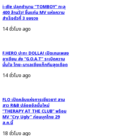
เพลง
รู้
i-dle ปลุกตำนาน “TOMBOY” ทะลุ
สุด
ว่า
400 ล้านวิว! ขึ้นแท่น MV แห่งความ
พีค
สำเร็จตัวที่ 3 ของวง
คำ
ดนตรี
ตอบ
14 ชั่วโมง ago
สดใส
คือ
ซ่อน
‘ไม่’
น้ำตา
ฟัง
F.HERO ปะทะ DOLLA! เปิดเกมเพลง
แล้ว
อาเซียน ส่ง “G.O.A.T” ระเบิดความ
มั่นใจ ไทย–มาเลเซียแท็กทีมสุดเดือด
เจ็บ
แบบ
14 ชั่วโมง ago
ยิ้ม
ทั้ง
น้ำตา!
FLO เปิดคลับแห่งการเยียวยา! สาม
สาว R&B ปล่อยอัลบั้มใหม่
“THERAPY AT THE CLUB” พร้อม
MV “Cry Ugly” ก่อนบุกไทย 29
ส.ค.นี้
18 ชั่วโมง ago