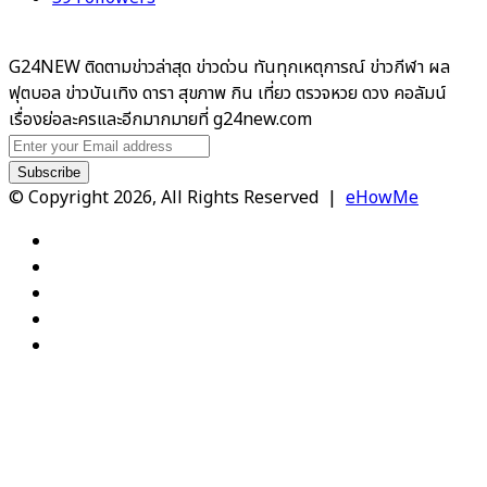
G24NEW ติดตามข่าวล่าสุด ข่าวด่วน ทันทุกเหตุการณ์ ข่าวกีฬา ผล
ฟุตบอล ข่าวบันเทิง ดารา สุขภาพ กิน เที่ยว ตรวจหวย ดวง คอลัมน์
เรื่องย่อละครและอีกมากมายที่ g24new.com
Enter
your
Email
© Copyright 2026, All Rights Reserved |
eHowMe
address
Facebook
X
YouTube
Instagram
TikTok
Back
to
top