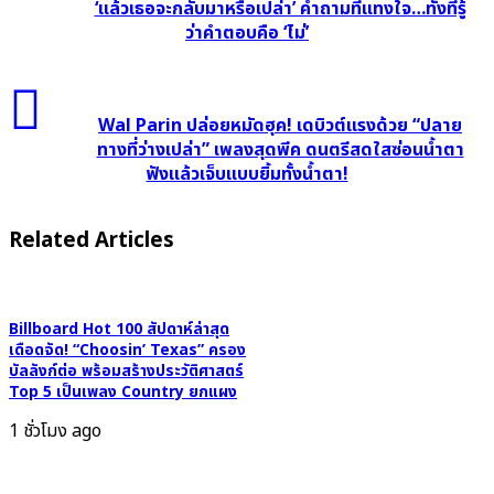
ปวีณ์”
‘แล้วเธอจะกลับมาหรือเปล่า’ คำถามที่แทงใจ…ทั้งที่รู้
ว่าคำตอบคือ ‘ไม่’
ตอกย้ำ
คน
คิดถึง!
Wal
ปล่อย
Parin
Wal Parin ปล่อยหมัดฮุค! เดบิวต์แรงด้วย “ปลาย
เพลง
ปล่อย
ทางที่ว่างเปล่า” เพลงสุดพีค ดนตรีสดใสซ่อนน้ำตา
เศร้า
ฟังแล้วเจ็บแบบยิ้มทั้งน้ำตา!
หมัด
‘แล้ว
ฮุค!
เธอ
เด
Related Articles
จะ
บิ
กลับ
วต์
มา
แรง
หรือ
Billboard Hot 100 สัปดาห์ล่าสุด
ด้วย
เดือดจัด! “Choosin’ Texas” ครอง
เปล่า’
“ปลาย
บัลลังก์ต่อ พร้อมสร้างประวัติศาสตร์
คำถาม
ทาง
Top 5 เป็นเพลง Country ยกแผง
ที่
ที่
1 ชั่วโมง ago
แทงใจ…
ว่าง
ทั้ง
เปล่า”
ที่