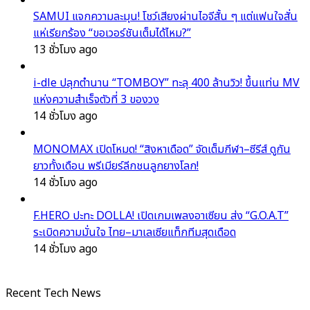
SAMUI แจกความละมุน! โชว์เสียงผ่านไอจีสั้น ๆ แต่แฟนใจสั่น
แห่เรียกร้อง “ขอเวอร์ชันเต็มได้ไหม?”
13 ชั่วโมง ago
i-dle ปลุกตำนาน “TOMBOY” ทะลุ 400 ล้านวิว! ขึ้นแท่น MV
แห่งความสำเร็จตัวที่ 3 ของวง
14 ชั่วโมง ago
MONOMAX เปิดโหมด! “สิงหาเดือด” จัดเต็มกีฬา–ซีรีส์ ดูกัน
ยาวทั้งเดือน พรีเมียร์ลีกชนลูกยางโลก!
14 ชั่วโมง ago
F.HERO ปะทะ DOLLA! เปิดเกมเพลงอาเซียน ส่ง “G.O.A.T”
ระเบิดความมั่นใจ ไทย–มาเลเซียแท็กทีมสุดเดือด
14 ชั่วโมง ago
Recent Tech News