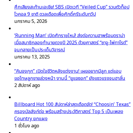
ศึกเสียงสะท้านเอเชีย! SBS เปิดเวที “Veiled Cup” รวมตัวท็อป
โวคอล 9 ชาติ ดวลเดือดเพื่อศักดิ์ศรีระดับทวีป
มกราคม 5, 2026
‘Running Man’ เปิดศักราชใหม่! ส่งต่อความฮาพร้อมดราม่า
เมื่อสมาชิกลองทำนายดวงปี 2025 ด้วยศาสตร์ “ซาจู-ไพ่ทาโรต์”
จนกลายเป็นประเด็นวิจารณ์
มกราคม 13, 2025
“คิมจงกุก” เปิดใจชีวิตหลังแต่งงาน! เผยอยากมีลูก แต่แอบ
ขอโทษลูกชายล่วงหน้า งานนี้ “ยูแจซอก” ยังแซวแรงจนฮาลั่น
2 สัปดาห์ ago
Billboard Hot 100 สัปดาห์ล่าสุดเดือดจัด! “Choosin’ Texas”
ครองบัลลังก์ต่อ พร้อมสร้างประวัติศาสตร์ Top 5 เป็นเพลง
Country ยกแผง
1 ชั่วโมง ago