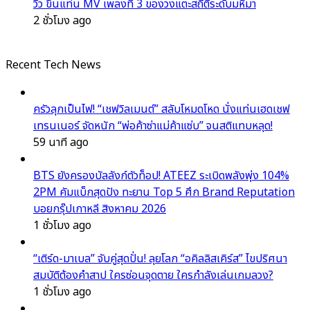
วิว ขึ้นแท่น MV เพลงที่ 3 ของวงแตะสถิติระดับมหึมา
2 ชั่วโมง ago
Recent Tech News
ครัวลุกเป็นไฟ! “เชฟวิลเมนต์” สลับโหมดโหด นั่งแท่นเฮดเชฟ
เทรนเนอร์ จัดหนัก “พ่อค้าซ่าแม่ค้าแซ่บ” จนสติแทบหลุด!
59 นาที ago
BTS ยังครองบัลลังก์ตัวท็อป! ATEEZ ระเบิดพลังพุ่ง 104%
2PM คัมแบ็กสุดปัง ทะยาน Top 5 ศึก Brand Reputation
บอยกรุ๊ปเกาหลี สิงหาคม 2026
1 ชั่วโมง ago
“เติร์ด-มาเบล” จับคู่สุดปั่น! ลุยโลก “อคิลลิสเคิร์ส” ไขปริศนา
สมบัติต้องคำสาป ใครซ่อนจุดตาย ใครกำลังเล่นเกมลวง?
1 ชั่วโมง ago