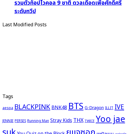
รวมตัวท็อปโวคอล 9 ชาติ ดวลเดือดเพื่อศักดิ์ศรี
ระดับทวีป
Last Modified Posts
Tags
BTS
BLACKPINK
IVE
BNK48
G-Dragon
aespa
ILLIT
Yoo jae
THX
Stray Kids
JENNIE
PERSES
Running Man
TWICE
ยูแจซอก
suk
You Quiz on the Block
เชฟวิลแมน