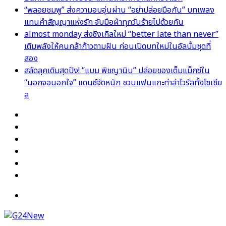
“พลอยชมพู” ส่งความอบอุ่นผ่าน “อย่าปล่อยมือกัน” บทเพลง
แทนคำสัญญาแห่งรัก จับมือฝ่าทุกวันร้ายไปด้วยกัน
almost monday ส่งซิงเกิลใหม่ “better late than never”
เติมพลังให้คนกล้าก้าวตามฝัน ก่อนเปิดบทใหม่ในอัลบั้มชุดที่
สอง
สลัดลุคเดิมสุดปัง! “แบม พิชญานิน” ปล่อยของเต็มแม็กซ์ใน
“นอกจอนอกใจ” แดนซ์จัดหนัก ชวนแฟนแกะท่าล่าไวรัลทั้งโซเชีย
ล
Facebook
X
YouTube
Instagram
TikTok
Switch
skin
Menu