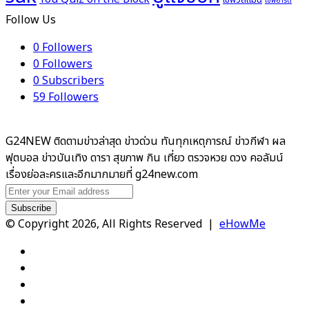
เชฟอาร์ต
Follow Us
0
Followers
0
Followers
0
Subscribers
59
Followers
G24NEW ติดตามข่าวล่าสุด ข่าวด่วน ทันทุกเหตุการณ์ ข่าวกีฬา ผล
ฟุตบอล ข่าวบันเทิง ดารา สุขภาพ กิน เที่ยว ตรวจหวย ดวง คอลัมน์
เรื่องย่อละครและอีกมากมายที่ g24new.com
Enter
your
Email
© Copyright 2026, All Rights Reserved |
eHowMe
address
Facebook
X
YouTube
Instagram