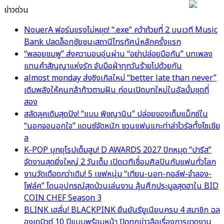
ข่าวด่วน
NouerA ฟอร์มแรงไม่หยุด! “.exe” คว้าถ้วยที่ 2 บนเวที Music
Bank ปลดล็อกชัยชนะสถานีโทรทัศน์หลักครั้งแรก
“พลอยชมพู” ส่งความอบอุ่นผ่าน “อย่าปล่อยมือกัน” บทเพลง
แทนคำสัญญาแห่งรัก จับมือฝ่าทุกวันร้ายไปด้วยกัน
almost monday ส่งซิงเกิลใหม่ “better late than never”
เติมพลังให้คนกล้าก้าวตามฝัน ก่อนเปิดบทใหม่ในอัลบั้มชุดที่
สอง
สลัดลุคเดิมสุดปัง! “แบม พิชญานิน” ปล่อยของเต็มแม็กซ์ใน
“นอกจอนอกใจ” แดนซ์จัดหนัก ชวนแฟนแกะท่าล่าไวรัลทั้งโซเชีย
ล
K-POP บุกยุโรปเต็มสูบ! D AWARDS 2027 ปักหมุด “ปารีส”
จัดงานสุดยิ่งใหญ่ 2 วันเต็ม เปิดเวทีเชื่อมศิลปินกับแฟนทั่วโลก
งานวัดเดือดกว่าเดิม! 5 เชฟหนุ่ม “เทียน-นอท-กอล์ฟ-จำลอง-
โฟล์ค” โดนอุปกรณ์สุดป่วนเล่นงาน ลุ้นศึกประมูลสุดฮาใน BID
COIN CHEF Season 3
BLINK เฮลั่น! BLACKPINK ยืนยันรียูเนียนครบ 4 สมาชิก ฉล
องเดบิวต์ 10 ปีแบบพร้อมหน้า ปิดทุกข่าวลือเรื่องการขาดงาน