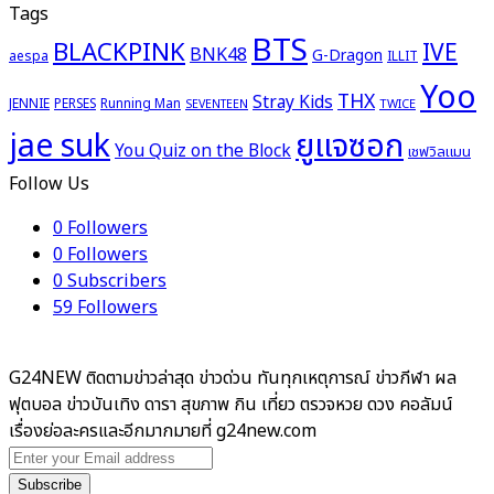
Tags
BTS
BLACKPINK
IVE
BNK48
G-Dragon
aespa
ILLIT
Yoo
THX
Stray Kids
JENNIE
PERSES
Running Man
TWICE
SEVENTEEN
ยูแจซอก
jae suk
You Quiz on the Block
เชฟวิลแมน
Follow Us
0
Followers
0
Followers
0
Subscribers
59
Followers
G24NEW ติดตามข่าวล่าสุด ข่าวด่วน ทันทุกเหตุการณ์ ข่าวกีฬา ผล
ฟุตบอล ข่าวบันเทิง ดารา สุขภาพ กิน เที่ยว ตรวจหวย ดวง คอลัมน์
เรื่องย่อละครและอีกมากมายที่ g24new.com
Enter
your