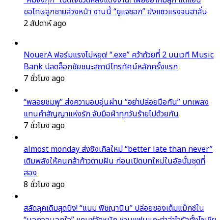
“คิมจงกุก” เปิดใจชีวิตหลังแต่งงาน! เผยอยากมีลูก แต่แอบ
ขอโทษลูกชายล่วงหน้า งานนี้ “ยูแจซอก” ยังแซวแรงจนฮาลั่น
2 สัปดาห์ ago
NouerA ฟอร์มแรงไม่หยุด! “.exe” คว้าถ้วยที่ 2 บนเวที Music
Bank ปลดล็อกชัยชนะสถานีโทรทัศน์หลักครั้งแรก
7 ชั่วโมง ago
“พลอยชมพู” ส่งความอบอุ่นผ่าน “อย่าปล่อยมือกัน” บทเพลง
แทนคำสัญญาแห่งรัก จับมือฝ่าทุกวันร้ายไปด้วยกัน
7 ชั่วโมง ago
almost monday ส่งซิงเกิลใหม่ “better late than never”
เติมพลังให้คนกล้าก้าวตามฝัน ก่อนเปิดบทใหม่ในอัลบั้มชุดที่
สอง
8 ชั่วโมง ago
สลัดลุคเดิมสุดปัง! “แบม พิชญานิน” ปล่อยของเต็มแม็กซ์ใน