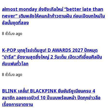
“ก.เอ๋ย
SmallRoom
กอ
x
almost monday ส่งซิงเกิลใหม่ “better late than
กี้”
Tero
never” เติมพลังให้คนกล้าก้าวตามฝัน ก่อนเปิดบทใหม่ใน
7
ยก
อัลบั้มชุดที่สอง
เพลง
ทัพ
7
ศิลปิน
8 ชั่วโมง ago
อารมณ์
บุก
บอก
โรงเรียน
ตัว
เสิร์ฟ
K-POP บุกยุโรปเต็มสูบ! D AWARDS 2027 ปักหมุด
ตน
ความ
“ปารีส” จัดงานสุดยิ่งใหญ่ 2 วันเต็ม เปิดเวทีเชื่อมศิลปิน
ผ่าน
เดือด
กับแฟนทั่วโลก
เสียง
ใน
เพลง
“คอนเสิร์ต
8 ชั่วโมง ago
แบบ
ศาสตร์
ไม่มี
2025”
กั๊ก
ศาสตร์
BLINK เฮลั่น! BLACKPINK ยืนยันรียูเนียนครบ 4
หลังค
ความ
สมาชิก ฉลองเดบิวต์ 10 ปีแบบพร้อมหน้า ปิดทุกข่าวลือ
ว้า
มันส์
เรื่องการขาดงาน
แชมป์
คูณ