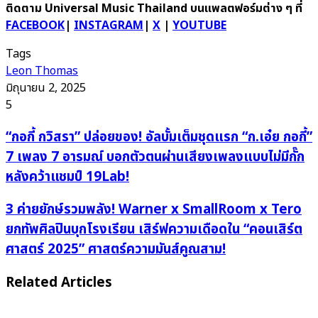
ติดตาม
Universal Music Thailand บนแพลตฟอร์มต่าง ๆ ที่
FACEBOOK
|
INSTAGRAM
|
X
|
YOUTUBE
Tags
Leon Thomas
มิถุนายน 2, 2025
5
“กอ
“กอกี้ กวิสรา” ปล่อยของ! อัลบั้มเต็มชุดแรก “ก.เอ๋ย กอกี้”
กี้
7 เพลง 7 อารมณ์ บอกตัวตนผ่านเสียงเพลงแบบไม่มีกั๊ก
ก
หลังคว้าแชมป์ 19Lab!
วิ
สรา”
3
3 ค่ายยักษ์รวมพลัง! Warner x SmallRoom x Tero
ปล่อย
ค่าย
ยกทัพศิลปินบุกโรงเรียน เสิร์ฟความเดือดใน “คอนเสิร์ต
ของ!
ยักษ์
ศาสตร์ 2025” ศาสตร์ความมันส์คูณสาม!
อัลบั้ม
รวม
เต็ม
พลัง!
Related Articles
ชุด
Warner
แรก
x