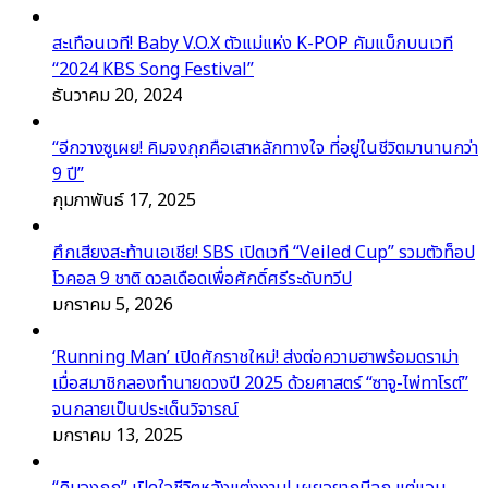
สะเทือนเวที! Baby V.O.X ตัวแม่แห่ง K-POP คัมแบ็กบนเวที
“2024 KBS Song Festival”
ธันวาคม 20, 2024
“อีกวางซูเผย! คิมจงกุกคือเสาหลักทางใจ ที่อยู่ในชีวิตมานานกว่า
9 ปี”
กุมภาพันธ์ 17, 2025
ศึกเสียงสะท้านเอเชีย! SBS เปิดเวที “Veiled Cup” รวมตัวท็อป
โวคอล 9 ชาติ ดวลเดือดเพื่อศักดิ์ศรีระดับทวีป
มกราคม 5, 2026
‘Running Man’ เปิดศักราชใหม่! ส่งต่อความฮาพร้อมดราม่า
เมื่อสมาชิกลองทำนายดวงปี 2025 ด้วยศาสตร์ “ซาจู-ไพ่ทาโรต์”
จนกลายเป็นประเด็นวิจารณ์
มกราคม 13, 2025