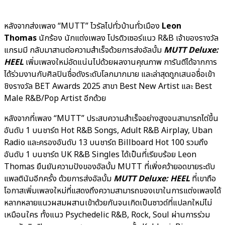
หลังจากส่งเพลง “MUTT” ไวรัลไปทั่วบ้านทั่วเมือง
Leon
Thomas
นักร้อง นักแต่งเพลง โปรดิวเซอร์แนว R&B เจ้าของรางวัล
แกรมมี กลับมาสานต่อความสำเร็จด้วยการส่งอัลบั้ม
MUTT Deluxe:
HEEL
เพิ่มเพลงใหม่อัดแน่นไปด้วยผลงานคุณภาพ การันตีได้จากการ
ได้ร่วมงานกับศิลปินชื่อดังระดับโลกมากมาย และล่าสุดถูกเสนอชื่อเข้า
ชิงรางวัล BET Awards 2025 สาขา Best New Artist และ Best
Male R&B/Pop Artist อีกด้วย
หลังจากที่เพลง “MUTT” ประสบความสำเร็จอย่างสูงจนสามารถไต่ขึ้น
อันดับ 1 บนชาร์ต Hot R&B Songs, Adult R&B Airplay, Uban
Radio และครองอันดับ 13 บนชาร์ต Billboard Hot 100 รวมถึง
อันดับ 1 บนชาร์ต UK R&B Singles ได้เป็นที่เรียบร้อย Leon
Thomas ยืนยันความปังของอัลบั้ม MUTT ที่เพิ่งคว้ายอดขายระดับ
แพลตินัมอีกครั้ง ด้วยการส่งอัลบั้ม
MUTT Deluxe: HEEL
ที่เขาถือ
โอกาสเพิ่มเพลงใหม่ที่แสดงถึงความสามารถของเขาในการแต่งเพลงได้
หลากหลายแนวผสมผสานเข้าด้วยกันจนเกิดเป็นซาวด์ที่แปลกใหม่ไม่
เหมือนใคร ทั้งแนว Psychedelic R&B, Rock, Soul ผ่านการร่วม