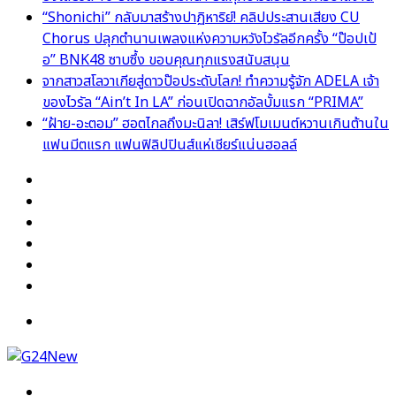
“Shonichi” กลับมาสร้างปาฏิหาริย์! คลิปประสานเสียง CU
Chorus ปลุกตำนานเพลงแห่งความหวังไวรัลอีกครั้ง “ป๊อปเป้
อ” BNK48 ซาบซึ้ง ขอบคุณทุกแรงสนับสนุน
จากสาวสโลวาเกียสู่ดาวป๊อประดับโลก! ทำความรู้จัก ADELA เจ้า
ของไวรัล “Ain’t In LA” ก่อนเปิดฉากอัลบั้มแรก “PRIMA”
“ฝ้าย-อะตอม” ฮอตไกลถึงมะนิลา! เสิร์ฟโมเมนต์หวานเกินต้านใน
แฟนมีตแรก แฟนฟิลิปปินส์แห่เชียร์แน่นฮอลล์
Facebook
X
YouTube
Instagram
TikTok
Switch
skin
Menu
Search