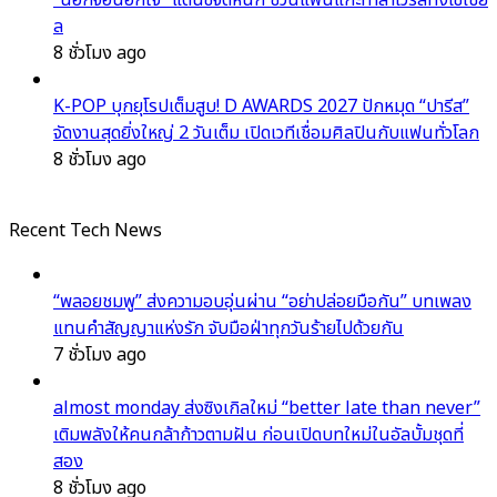
“นอกจอนอกใจ” แดนซ์จัดหนัก ชวนแฟนแกะท่าล่าไวรัลทั้งโซเชีย
ล
8 ชั่วโมง ago
K-POP บุกยุโรปเต็มสูบ! D AWARDS 2027 ปักหมุด “ปารีส”
จัดงานสุดยิ่งใหญ่ 2 วันเต็ม เปิดเวทีเชื่อมศิลปินกับแฟนทั่วโลก
8 ชั่วโมง ago
Recent Tech News
“พลอยชมพู” ส่งความอบอุ่นผ่าน “อย่าปล่อยมือกัน” บทเพลง
แทนคำสัญญาแห่งรัก จับมือฝ่าทุกวันร้ายไปด้วยกัน
7 ชั่วโมง ago
almost monday ส่งซิงเกิลใหม่ “better late than never”
เติมพลังให้คนกล้าก้าวตามฝัน ก่อนเปิดบทใหม่ในอัลบั้มชุดที่
สอง
8 ชั่วโมง ago