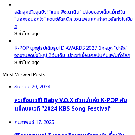
สลัดลุคเดิมสุดปัง! “แบม พิชญานิน” ปล่อยของเต็มแม็กซ์ใน
“นอกจอนอกใจ” แดนซ์จัดหนัก ชวนแฟนแกะท่าล่าไวรัลทั้งโซเชีย
ล
8 ชั่วโมง ago
K-POP บุกยุโรปเต็มสูบ! D AWARDS 2027 ปักหมุด “ปารีส”
จัดงานสุดยิ่งใหญ่ 2 วันเต็ม เปิดเวทีเชื่อมศิลปินกับแฟนทั่วโลก
8 ชั่วโมง ago
Most Viewed Posts
ธันวาคม 20, 2024
สะเทือนเวที! Baby V.O.X ตัวแม่แห่ง K-POP คัม
แบ็กบนเวที “2024 KBS Song Festival”
กุมภาพันธ์ 17, 2025