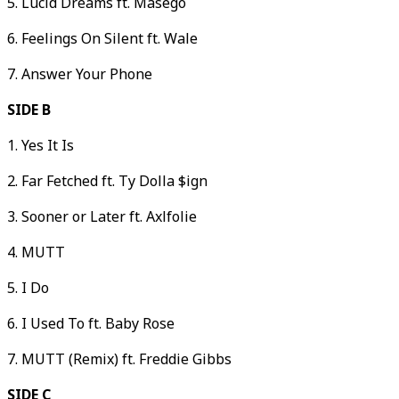
5. Lucid Dreams ft. Masego
6. Feelings On Silent ft. Wale
7. Answer Your Phone
SIDE B
1. Yes It Is
2. Far Fetched ft. Ty Dolla $ign
3. Sooner or Later ft. Axlfolie
4. MUTT
5. I Do
6. I Used To ft. Baby Rose
7. MUTT (Remix) ft. Freddie Gibbs
SIDE C