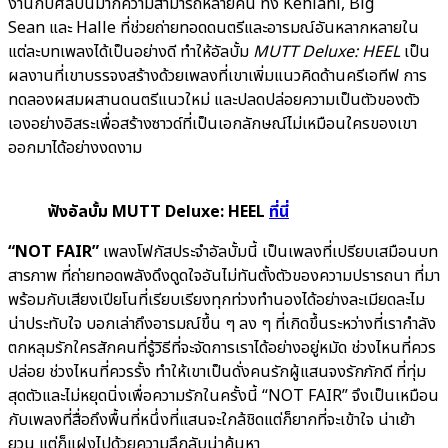
งานกับศิลปินมากความสามารถหลายคน ทั้ง Kehlani, Big
Sean และ Halle ที่ช่วยถ่ายทอดดนตรีและอารมณ์อันหลากหลายใน
แต่ละบทเพลงได้เป็นอย่างดี ทำให้อัลบั้ม
MUTT Deluxe: HEEL
เป็น
ผลงานที่เขาบรรจงสร้างด้วยเพลงที่เขาเพิ่มแนวคิดด้านครีเอทีฟ การ
ทดลองผสมผสานดนตรีแนวใหม่ และปลดปล่อยความเป็นตัวของตัว
เองอย่างอิสระเพื่อสร้างซาวด์ที่เป็นเอกลักษณ์ไม่เหมือนใครของเขา
ออกมาได้อย่างงดงาม
ฟังอัลบั้ม MUTT Deluxe: HEEL
ที่นี่
“NOT FAIR”
เพลงโฟกัสประจำอัลบั้มนี้ เป็นเพลงที่เปรียบเสมือนบท
สารภาพ ที่ถ่ายทอดพลังดึงดูดใจอันไม่ทันตั้งตัวของความปรารถนา ที่มา
พร้อมกับเสียงเปียโนที่เรียบเรียงทุกท่วงทำนองได้อย่างละเมียดละไม
น่าประทับใจ บอกเล่าถึงอารมณ์ขึ้น ๆ ลง ๆ ที่เกิดขึ้นระหว่างที่เรากำลัง
ตกหลุมรักใครสักคนที่รู้วิธีที่จะจัดการเราได้อย่างอยู่หมัด ช่วงไหนที่ควร
ปล่อย ช่วงไหนที่ควรรั้ง ทำให้เขาเป็นดั่งคนรักผู้แสนจงรักภักดี ที่ทุ่ม
สุดตัวและไม่หยุดนิ่งเพื่อความรักในครั้งนี้ “NOT FAIR” จึงเป็นเหมือน
กับเพลงที่สื่อถึงพื้นที่หนึ่งที่แสนจะใกล้ชิดแต่ก็ยากที่จะเข้าใจ น่าเย้า
ยวน แต่ก็แฝงไปด้วยความลึกลับน่าค้นหา