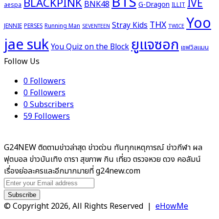
BTS
BLACKPINK
IVE
BNK48
G-Dragon
aespa
ILLIT
Yoo
THX
Stray Kids
JENNIE
PERSES
Running Man
TWICE
SEVENTEEN
ยูแจซอก
jae suk
You Quiz on the Block
เชฟวิลแมน
Follow Us
0
Followers
0
Followers
0
Subscribers
59
Followers
G24NEW ติดตามข่าวล่าสุด ข่าวด่วน ทันทุกเหตุการณ์ ข่าวกีฬา ผล
ฟุตบอล ข่าวบันเทิง ดารา สุขภาพ กิน เที่ยว ตรวจหวย ดวง คอลัมน์
เรื่องย่อละครและอีกมากมายที่ g24new.com
Enter
your
Email
© Copyright 2026, All Rights Reserved |
eHowMe
address