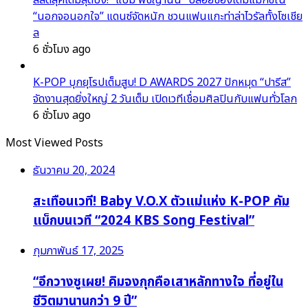
“นอกจอนอกใจ” แดนซ์จัดหนัก ชวนแฟนแกะท่าล่าไวรัลทั้งโซเชีย
ล
6 ชั่วโมง ago
K-POP บุกยุโรปเต็มสูบ! D AWARDS 2027 ปักหมุด “ปารีส”
จัดงานสุดยิ่งใหญ่ 2 วันเต็ม เปิดเวทีเชื่อมศิลปินกับแฟนทั่วโลก
6 ชั่วโมง ago
Most Viewed Posts
ธันวาคม 20, 2024
สะเทือนเวที! Baby V.O.X ตัวแม่แห่ง K-POP คัม
แบ็กบนเวที “2024 KBS Song Festival”
กุมภาพันธ์ 17, 2025
“อีกวางซูเผย! คิมจงกุกคือเสาหลักทางใจ ที่อยู่ใน
ชีวิตมานานกว่า 9 ปี”