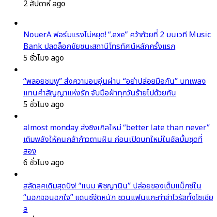
2 สัปดาห์ ago
NouerA ฟอร์มแรงไม่หยุด! “.exe” คว้าถ้วยที่ 2 บนเวที Music
Bank ปลดล็อกชัยชนะสถานีโทรทัศน์หลักครั้งแรก
5 ชั่วโมง ago
“พลอยชมพู” ส่งความอบอุ่นผ่าน “อย่าปล่อยมือกัน” บทเพลง
แทนคำสัญญาแห่งรัก จับมือฝ่าทุกวันร้ายไปด้วยกัน
5 ชั่วโมง ago
almost monday ส่งซิงเกิลใหม่ “better late than never”
เติมพลังให้คนกล้าก้าวตามฝัน ก่อนเปิดบทใหม่ในอัลบั้มชุดที่
สอง
6 ชั่วโมง ago
สลัดลุคเดิมสุดปัง! “แบม พิชญานิน” ปล่อยของเต็มแม็กซ์ใน
“นอกจอนอกใจ” แดนซ์จัดหนัก ชวนแฟนแกะท่าล่าไวรัลทั้งโซเชีย
ล