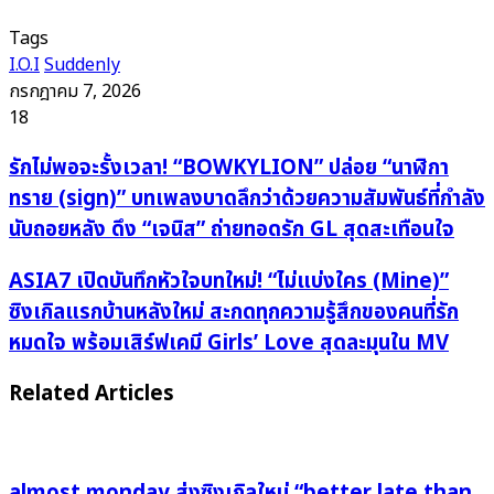
Tags
I.O.I
Suddenly
กรกฎาคม 7, 2026
18
รัก
รักไม่พอจะรั้งเวลา! “BOWKYLION” ปล่อย “นาฬิกา
ไม่
ทราย (sign)” บทเพลงบาดลึกว่าด้วยความสัมพันธ์ที่กำลัง
พอ
นับถอยหลัง ดึง “เจนิส” ถ่ายทอดรัก GL สุดสะเทือนใจ
จะ
รั้ง
ASIA7
ASIA7 เปิดบันทึกหัวใจบทใหม่! “ไม่แบ่งใคร (Mine)”
เวลา!
เปิด
ซิงเกิลแรกบ้านหลังใหม่ สะกดทุกความรู้สึกของคนที่รัก
“BOWKYLION”
บันทึก
หมดใจ พร้อมเสิร์ฟเคมี Girls’ Love สุดละมุนใน MV
ปล่อย
หัวใจ
“นาฬิกา
บท
Related Articles
ทราย
ใหม่!
(sign)”
“ไม่
บทเพลง
แบ่ง
บาด
ใคร
almost monday ส่งซิงเกิลใหม่ “better late than