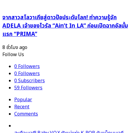
Girls’
Love
สุด
จากสาวสโลวาเกียสู่ดาวป๊อประดับโลก! ทำความรู้จัก
ละมุน
ADELA เจ้าของไวรัล “Ain’t In LA” ก่อนเปิดฉากอัลบั้ม
ใน
แรก “PRIMA”
MV
8 ชั่วโมง ago
Follow Us
0
Followers
0
Followers
0
Subscribers
59
Followers
Popular
Recent
Comments
สะเทือนเวที! Baby V.O.X ตัวแม่แห่ง K-POP คัมแบ็กบนเวที