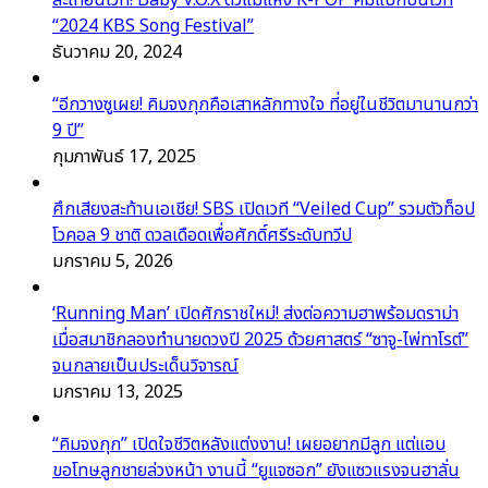
“2024 KBS Song Festival”
ธันวาคม 20, 2024
“อีกวางซูเผย! คิมจงกุกคือเสาหลักทางใจ ที่อยู่ในชีวิตมานานกว่า
9 ปี”
กุมภาพันธ์ 17, 2025
ศึกเสียงสะท้านเอเชีย! SBS เปิดเวที “Veiled Cup” รวมตัวท็อป
โวคอล 9 ชาติ ดวลเดือดเพื่อศักดิ์ศรีระดับทวีป
มกราคม 5, 2026
‘Running Man’ เปิดศักราชใหม่! ส่งต่อความฮาพร้อมดราม่า
เมื่อสมาชิกลองทำนายดวงปี 2025 ด้วยศาสตร์ “ซาจู-ไพ่ทาโรต์”
จนกลายเป็นประเด็นวิจารณ์
มกราคม 13, 2025
“คิมจงกุก” เปิดใจชีวิตหลังแต่งงาน! เผยอยากมีลูก แต่แอบ
ขอโทษลูกชายล่วงหน้า งานนี้ “ยูแจซอก” ยังแซวแรงจนฮาลั่น