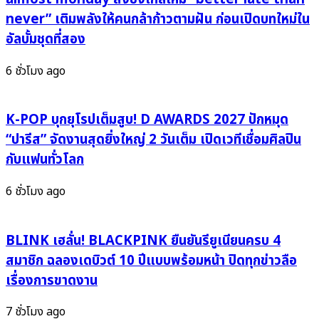
ลึก
(Mine)”
never” เติมพลังให้คนกล้าก้าวตามฝัน ก่อนเปิดบทใหม่ใน
ว่า
ซิงเกิล
อัลบั้มชุดที่สอง
ด้วย
แรก
ความ
บ้าน
6 ชั่วโมง ago
สัมพันธ์
หลัง
ที่
ใหม่
กำลัง
สะกด
K-POP บุกยุโรปเต็มสูบ! D AWARDS 2027 ปักหมุด
นับ
ทุก
“ปารีส” จัดงานสุดยิ่งใหญ่ 2 วันเต็ม เปิดเวทีเชื่อมศิลปิน
ถอย
ความ
กับแฟนทั่วโลก
หลัง
รู้สึก
ดึง
ของ
6 ชั่วโมง ago
“เจ
คน
นิส”
ที่รัก
ถ่ายทอด
หมด
BLINK เฮลั่น! BLACKPINK ยืนยันรียูเนียนครบ 4
รัก
ใจ
สมาชิก ฉลองเดบิวต์ 10 ปีแบบพร้อมหน้า ปิดทุกข่าวลือ
GL
พร้อม
เรื่องการขาดงาน
สุด
เสิร์ฟ
สะเทือน
เคมี
7 ชั่วโมง ago
ใจ