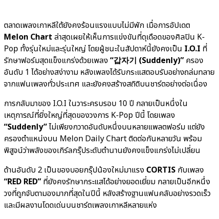
ตลาดเพลงเกาหลีใต้ยังคงร้อนแรงแบบไม่มีพัก เมื่อการอัปเดต
Melon Chart
ล่าสุดเผยให้เห็นการแข่งขันที่ดุเดือดของศิลปิน K-
Pop ทั้งรุ่นใหม่และรุ่นใหญ่ โดยผู้ชนะในสัปดาห์นี้ยังคงเป็น
I.O.I
ที่
รักษาฟอร์มสุดแข็งแกร่งด้วยเพลง
“갑자기 (Suddenly)”
ครอง
อันดับ 1 ได้อย่างสง่างาม หลังเพลงได้รับกระแสตอบรับอย่างถล่มทลาย
จากแฟนเพลงทั่วประเทศ และยังคงสร้างสถิติบนชาร์ตอย่างต่อเนื่อง
การกลับมาของ I.O.I ในวาระครบรอบ 10 ปี กลายเป็นหนึ่งใน
เหตุการณ์ที่ยิ่งใหญ่ที่สุดของวงการ K-Pop ปีนี้ โดยเพลง
“Suddenly”
ไม่เพียงกวาดอันดับหนึ่งบนหลายแพลตฟอร์ม แต่ยัง
ครองตำแหน่งบน Melon Daily Chart ติดต่อกันหลายวัน พร้อม
พิสูจน์ว่าพลังของเกิร์ลกรุ๊ประดับตำนานยังคงแข็งแกร่งไม่เปลี่ยน
ด้านอันดับ 2 เป็นของบอยกรุ๊ปน้องใหม่มาแรง
CORTIS
กับเพลง
“RED RED”
ที่ยังคงรักษากระแสได้อย่างยอดเยี่ยม กลายเป็นอีกหนึ่ง
วงที่ถูกจับตามองมากที่สุดในปีนี้ หลังสร้างฐานแฟนคลับอย่างรวดเร็ว
และมีผลงานโดดเด่นบนชาร์ตเพลงเกาหลีหลายแห่ง