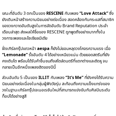
ขณะที่อันดับ 3 ตกเป็นของ
RESCENE
กับเพลง
“Love Attack”
ซึ่ง
ยังเดินหน้าสร้างความนิยมอย่างต่อเนื่อง สอดคล้องกับกระแสที่สมาชิก
ของวงกวาดอันดับสูงในการจัดอันดับ Brand Reputation ประจำ
เดือนล่าสุด ส่งผลให้ชื่อของ RESCENE ถูกพูดถึงอย่างมากทั้งใน
วงการเพลงและโซเชียลมีเดีย
ฝั่งเกิร์ลกรุ๊ปแถวหน้า
aespa
ก็ยังไม่ยอมหลุดวงโคจรความแรง เมื่อ
“Lemonade”
รั้งอันดับ 4 ได้อย่างเหนียวแน่น ด้วยยอดสตรีมที่ยัง
คงเติบโต พร้อมได้รับคำชื่นชมถึงสไตล์ดนตรีที่แตกต่างและติดหู จน
กลายเป็นอีกหนึ่งเพลงฮิตของปีนี้
ส่วนอันดับ 5 เป็นของ
ILLIT
กับเพลง
“It’s Me”
ที่ยังคงได้รับความ
นิยมอย่างต่อเนื่องในกลุ่มผู้ฟังวัยรุ่น สะท้อนถึงความแข็งแกร่งของ
วงในฐานะเกิร์ลกรุ๊ปเจเนอเรชันใหม่ที่สามารถแข่งขันกับศิลปินระดับ
ท็อปได้อย่างสูสี