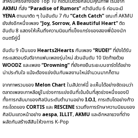
สำหรับครึ่งล่างของ Top 10 ก็เต็มไปด้วยศิลปินคุณภาพ เริ่มจาก
AKMU
ที่ส่ง
“Paradise of Rumors”
คว้าอันดับ 6 ก่อนจะมี
YENA
ตามมาติด ๆ ในอันดับ 7 กับ
“Catch Catch”
ขณะที่ AKMU
ยังส่งอีกหนึ่งเพลง
“Joy, Sorrow, A Beautiful Heart”
ติด
อันดับ 8 แสดงให้เห็นถึงความนิยมที่แข็งแกร่งของสองพี่น้องนัก
ดนตรีคู่นี้
อันดับ 9 เป็นของ
Hearts2Hearts
กับเพลง
“RUDE!”
ที่ยังได้รับ
กระแสตอบรับดีจากแฟนเพลงรุ่นใหม่ ส่วนอันดับ 10 ปิดท้ายด้วย
WOODZ
และเพลง
“Drowning”
ที่ยังคงยืนระยะบนชาร์ตได้อย่าง
น่าประทับใจ แม้จะต้องแข่งขันกับผลงานใหม่จำนวนมากก็ตาม
จากภาพรวมของ
Melon Chart
ในสัปดาห์นี้ จะเห็นได้อย่างชัดเจนว่า
ตลาดเพลงเกาหลีอยู่ในช่วงการแข่งขันที่เข้มข้นที่สุดช่วงหนึ่งของปี
ทั้งการกลับมาของศิลปินระดับตำนานอย่าง
I.O.I
, การเติบโตอย่างก้าว
กระโดดของ
CORTIS
และ
RESCENE
รวมถึงการรักษาความนิยมของ
ศิลปินแถวหน้าอย่าง
aespa
,
ILLIT
,
AKMU
และอีกหลายวงที่ต่าง
ผลัดกันสร้างสีสันให้วงการ K-Pop