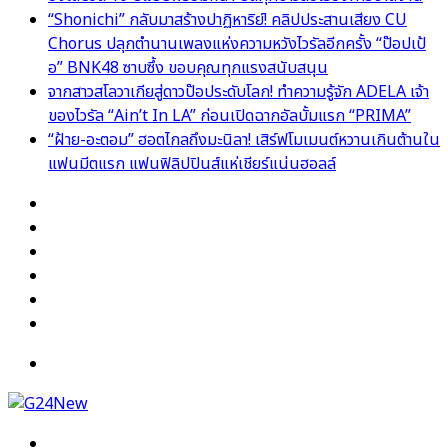
“Shonichi” กลับมาสร้างปาฏิหาริย์! คลิปประสานเสียง CU
Chorus ปลุกตำนานเพลงแห่งความหวังไวรัลอีกครั้ง “ป๊อปเป้
อ” BNK48 ซาบซึ้ง ขอบคุณทุกแรงสนับสนุน
จากสาวสโลวาเกียสู่ดาวป๊อประดับโลก! ทำความรู้จัก ADELA เจ้า
ของไวรัล “Ain’t In LA” ก่อนเปิดฉากอัลบั้มแรก “PRIMA”
“ฝ้าย-อะตอม” ฮอตไกลถึงมะนิลา! เสิร์ฟโมเมนต์หวานเกินต้านใน
แฟนมีตแรก แฟนฟิลิปปินส์แห่เชียร์แน่นฮอลล์
Facebook
X
YouTube
Instagram
TikTok
Switch
skin
Menu
Search