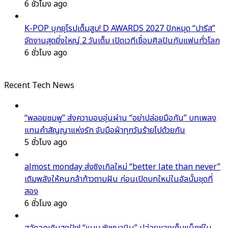
6 ชั่วโมง ago
K-POP บุกยุโรปเต็มสูบ! D AWARDS 2027 ปักหมุด “ปารีส”
จัดงานสุดยิ่งใหญ่ 2 วันเต็ม เปิดเวทีเชื่อมศิลปินกับแฟนทั่วโลก
6 ชั่วโมง ago
Recent Tech News
“พลอยชมพู” ส่งความอบอุ่นผ่าน “อย่าปล่อยมือกัน” บทเพลง
แทนคำสัญญาแห่งรัก จับมือฝ่าทุกวันร้ายไปด้วยกัน
5 ชั่วโมง ago
almost monday ส่งซิงเกิลใหม่ “better late than never”
เติมพลังให้คนกล้าก้าวตามฝัน ก่อนเปิดบทใหม่ในอัลบั้มชุดที่
สอง
6 ชั่วโมง ago
สลัดลุคเดิมสุดปัง! “แบม พิชญานิน” ปล่อยของเต็มแม็กซ์ใน