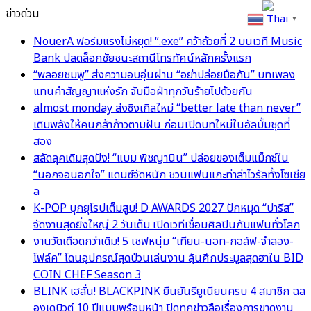
ข่าวด่วน
Thai
▼
NouerA ฟอร์มแรงไม่หยุด! “.exe” คว้าถ้วยที่ 2 บนเวที Music
Bank ปลดล็อกชัยชนะสถานีโทรทัศน์หลักครั้งแรก
“พลอยชมพู” ส่งความอบอุ่นผ่าน “อย่าปล่อยมือกัน” บทเพลง
แทนคำสัญญาแห่งรัก จับมือฝ่าทุกวันร้ายไปด้วยกัน
almost monday ส่งซิงเกิลใหม่ “better late than never”
เติมพลังให้คนกล้าก้าวตามฝัน ก่อนเปิดบทใหม่ในอัลบั้มชุดที่
สอง
สลัดลุคเดิมสุดปัง! “แบม พิชญานิน” ปล่อยของเต็มแม็กซ์ใน
“นอกจอนอกใจ” แดนซ์จัดหนัก ชวนแฟนแกะท่าล่าไวรัลทั้งโซเชีย
ล
K-POP บุกยุโรปเต็มสูบ! D AWARDS 2027 ปักหมุด “ปารีส”
จัดงานสุดยิ่งใหญ่ 2 วันเต็ม เปิดเวทีเชื่อมศิลปินกับแฟนทั่วโลก
งานวัดเดือดกว่าเดิม! 5 เชฟหนุ่ม “เทียน-นอท-กอล์ฟ-จำลอง-
โฟล์ค” โดนอุปกรณ์สุดป่วนเล่นงาน ลุ้นศึกประมูลสุดฮาใน BID
COIN CHEF Season 3
BLINK เฮลั่น! BLACKPINK ยืนยันรียูเนียนครบ 4 สมาชิก ฉล
องเดบิวต์ 10 ปีแบบพร้อมหน้า ปิดทุกข่าวลือเรื่องการขาดงาน