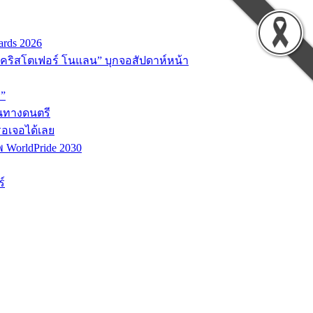
ards 2026
่อ “คริสโตเฟอร์ โนแลน” บุกจอสัปดาห์หน้า
D”
้นทางดนตรี
รอเจอได้เลย
พ WorldPride 2030
์