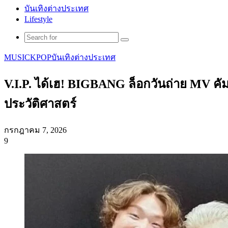
บันเทิงต่างประเทศ
Lifestyle
Search
for
MUSIC
KPOP
บันเทิงต่างประเทศ
V.I.P. ได้เฮ! BIGBANG ล็อกวันถ่าย MV คั
ประวัติศาสตร์
กรกฎาคม 7, 2026
9
Facebook
X
Tumblr
Messenger
Messenger
Line