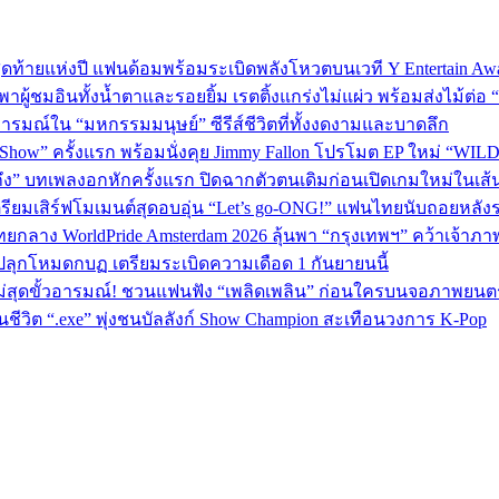
P 5 สุดท้ายแห่งปี แฟนด้อมพร้อมระเบิดพลังโหวตบนเวที Y Entertain Aw
” พาผู้ชมอินทั้งน้ำตาและรอยยิ้ม เรตติ้งแกร่งไม่แผ่ว พร้อมส่งไม้ต
อารมณ์ใน “มหกรรมมนุษย์” ซีรีส์ชีวิตที่ทั้งงดงามและบาดลึก
 Show” ครั้งแรก พร้อมนั่งคุย Jimmy Fallon โปรโมต EP ใหม่ “WIL
ถึง” บทเพลงอกหักครั้งแรก ปิดฉากตัวตนเดิมก่อนเปิดเกมใหม่ในเส
เตรียมเสิร์ฟโมเมนต์สุดอบอุ่น “Let’s go-ONG!” แฟนไทยนับถอยหลัง
ทยกลาง WorldPride Amsterdam 2026 ลุ้นพา “กรุงเทพฯ” คว้าเจ้าภา
ปลุกโหมดกบฏ เตรียมระเบิดความเดือด 1 กันยายนนี้
ม่สุดขั้วอารมณ์! ชวนแฟนฟัง “เพลิดเพลิน” ก่อนใครบนจอภาพยนตร
วิต “.exe” พุ่งชนบัลลังก์ Show Champion สะเทือนวงการ K‑Pop