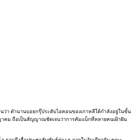
งานว่า ตำนานบอยกรุ๊ประดับไอคอนของเกาหลีใต้กำลังอยู่ในขั้น
าคม ถือเป็นสัญญาณชัดเจนว่าการคัมแบ็กที่หลายคนเฝ้าฝัน
โอ รวมถึงสื่อประชาสัมพันธ์ต่าง ๆ ภายในวันเดียวกัน ขณะ