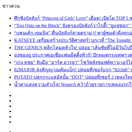
ข่าวด่วน
ศึกชิงบัลลังก์ “Princess of Girls’ Love” เดือด! เปิดโผ TO
“You Quiz on the Block” ยังครองบัลลังก์วาไรตี้! “ยูแจซอก
“แพนเค้ก เขมนิจ” คืนบัลลังก์สายดราม่า! พาผู้ชมดำดิ่งทุก
KATSEYE เตรียมสร้างประวัติศาสตร์! บุกเวที “The Tonight
THE GENIUS พลิกโหมดหัวใจ! ปล่อย “เส้นชัยที่ไม่มีวันไป
องซองอู ประกาศเอเชียแฟนมีตติ้งทัวร์! ปักหมุดกรุงเทพฯ 
“เก่ง ธชย” จับมือ “อาร์ต อารยา” โชว์พลังซอฟต์พาวเวอร์ไ
82MAJOR ส่งสัญญาณคัมแบ็ก! ปล่อยทีเซอร์แรก “82club” 
POTATO ปลุกกระแสอัลบั้ม “DOT” ปล่อยทีเซอร์ 2 เพลงให
น้ำตาแห่งความสำเร็จ! NouerA คว้าถ้วยรายการเพลงแรกในชี
Facebook
X
YouTube
Instagram
TikTok
Switch
skin
Menu