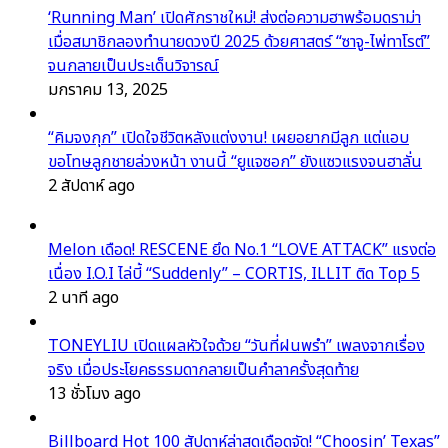
‘Running Man’ เปิดศักราชใหม่! ส่งต่อความฮาพร้อมดราม่า
เมื่อสมาชิกลองทำนายดวงปี 2025 ด้วยศาสตร์ “ซาจู-ไพ่ทาโรต์”
จนกลายเป็นประเด็นวิจารณ์
มกราคม 13, 2025
“คิมจงกุก” เปิดใจชีวิตหลังแต่งงาน! เผยอยากมีลูก แต่แอบ
ขอโทษลูกชายล่วงหน้า งานนี้ “ยูแจซอก” ยังแซวแรงจนฮาลั่น
2 สัปดาห์ ago
Melon เดือด! RESCENE ยึด No.1 “LOVE ATTACK” แรงต่อ
เนื่อง I.O.I ไล่บี้ “Suddenly” – CORTIS, ILLIT ติด Top 5
2 นาที ago
TONEYLIU เปิดแผลหัวใจด้วย “วันที่ฝนพรำ” เพลงจากเรื่อง
จริง เมื่อประโยคธรรมดากลายเป็นคำลาครั้งสุดท้าย
13 ชั่วโมง ago
Billboard Hot 100 สัปดาห์ล่าสุดเดือดจัด! “Choosin’ Texas”