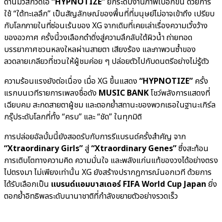
ด้านมิวสิกวิดีโอ
“HYPNOTIZE”
ยกระดับงานภาพไปอีกขั้น ด้วยการ
ใช้ “ใต้ทะเลลึก” เป็นสัญลักษณ์ของพื้นที่ที่มนุษย์ไม่อาจเข้าถึง เปรียบ
กับโลกภายในที่ซ่อนเร้นของ XG จากเดิมที่เคยเล่าเรื่องความเวิ้งว้าง
ของอวกาศ ครั้งนี้วงเลือกดำดิ่งสู่ความลึกลับใต้ผิวน้ำ ถ่ายทอด
บรรยากาศชวนหลงใหลผ่านสายตา เสียงร้อง และภาพวนซ้ำของ
ลวดลายเกลียวที่ชวนให้ผู้ชมค่อย ๆ ปล่อยตัวไปกับดนตรีอย่างไม่รู้ตัว
ความร้อนแรงยังต่อเนื่อง เมื่อ XG ขึ้นแสดง
“HYPNOTIZE”
ครั้ง
แรกบนเวทีรายการเพลงชื่อดัง
MUSIC BANK
โชว์พลังการแสดงที่
เฉียบคม สะกดสายตาผู้ชม และตอกย้ำสถานะของพวกเธอในฐานะเกิร์ล
กรุ๊ประดับโลกที่ทั้ง “ครบ” และ “ชัด” ในทุกมิติ
การปล่อยอัลบั้มนี้ยังสอดรับกับการรีแบรนด์ครั้งสำคัญ จาก
“Xtraordinary Girls”
สู่
“Xtraordinary Genes”
ซึ่งสะท้อน
การเติบโตทางความคิด ความมั่นใจ และพลังแก่นแท้ของวงได้อย่างตรง
ไปตรงมา ไม่เพียงเท่านั้น XG ยังสร้างปรากฏการณ์นอกเวที ด้วยการ
ได้รับเลือกเป็น
แบรนด์แอมบาสเดอร์ FIFA World Cup Japan
ยิ่ง
ตอกย้ำอิทธิพลระดับนานาชาติที่กำลังขยายตัวอย่างรวดเร็ว