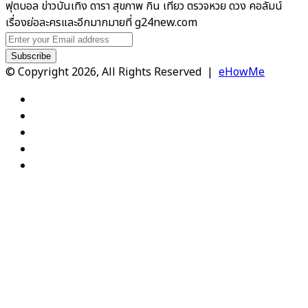
ฟุตบอล ข่าวบันเทิง ดารา สุขภาพ กิน เที่ยว ตรวจหวย ดวง คอลัมน์
เรื่องย่อละครและอีกมากมายที่ g24new.com
Enter
your
Email
© Copyright 2026, All Rights Reserved |
eHowMe
address
Facebook
X
YouTube
Instagram
TikTok
Facebook
X
WhatsApp
Telegram
Viber
Back
to
top
button