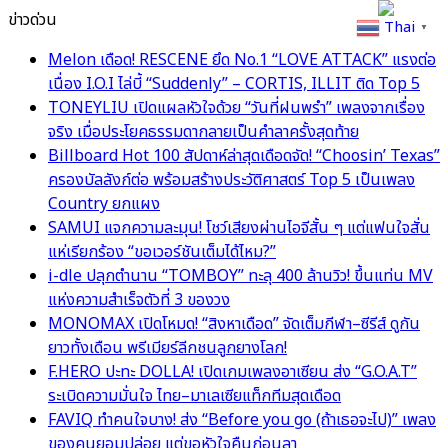
ข่าวด่วน
Thai
▼
Melon เดือด! RESCENE ยึด No.1 “LOVE ATTACK” แรงต่อ
เนื่อง I.O.I ไล่บี้ “Suddenly” – CORTIS, ILLIT ติด Top 5
TONEYLIU เปิดแผลหัวใจด้วย “วันที่ฝนพรำ” เพลงจากเรื่อง
จริง เมื่อประโยคธรรมดากลายเป็นคำลาครั้งสุดท้าย
Billboard Hot 100 สัปดาห์ล่าสุดเดือดจัด! “Choosin’ Texas”
ครองบัลลังก์ต่อ พร้อมสร้างประวัติศาสตร์ Top 5 เป็นเพลง
Country ยกแผง
SAMUI แจกความละมุน! โชว์เสียงผ่านไอจีสั้น ๆ แต่แฟนใจสั่น
แห่เรียกร้อง “ขอเวอร์ชันเต็มได้ไหม?”
i-dle ปลุกตำนาน “TOMBOY” ทะลุ 400 ล้านวิว! ขึ้นแท่น MV
แห่งความสำเร็จตัวที่ 3 ของวง
MONOMAX เปิดโหมด! “สิงหาเดือด” จัดเต็มกีฬา–ซีรีส์ ดูกัน
ยาวทั้งเดือน พรีเมียร์ลีกชนลูกยางโลก!
F.HERO ปะทะ DOLLA! เปิดเกมเพลงอาเซียน ส่ง “G.O.A.T”
ระเบิดความมั่นใจ ไทย–มาเลเซียแท็กทีมสุดเดือด
FAVIQ ทำคนใจบาง! ส่ง “Before you go (ถ้าเธอจะไป)” เพลง
ของคนยอมปล่อย แต่ขอหัวใจคืนก่อนลา