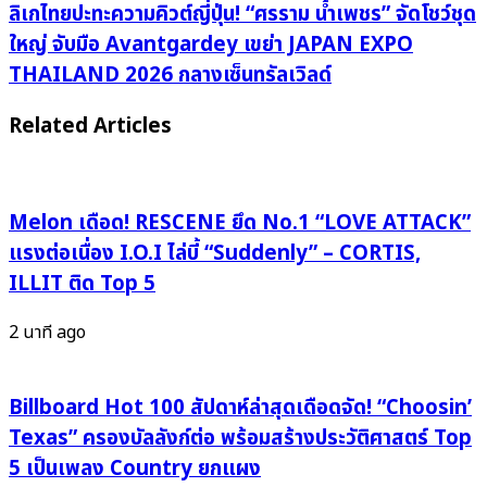
หยุด
ลิเก
ลิเกไทยปะทะความคิวต์ญี่ปุ่น! “ศรราม น้ำเพชร” จัดโชว์ชุด
ที่
ไทย
ใหญ่ จับมือ Avantgardey เขย่า JAPAN EXPO
POWER!
ปะทะ
THAILAND 2026 กลางเซ็นทรัลเวิลด์
KOBE
ความ
รี
คิว
Related Articles
เทิร์
ต์
นว
ญี่ปุ่น!
งการร็
“ศร
อก
ราม
Melon เดือด! RESCENE ยึด No.1 “LOVE ATTACK”
ใน
น้ำ
แรงต่อเนื่อง I.O.I ไล่บี้ “Suddenly” – CORTIS,
รอบ
เพชร”
ILLIT ติด Top 5
ทศวรรษ
จัด
เปิด
โชว์
2 นาที ago
ซิงเกิล
ชุด
“Signature”
ใหญ่
ประกาศ
จับ
Billboard Hot 100 สัปดาห์ล่าสุดเดือดจัด! “Choosin’
ตัว
มือ
Texas” ครองบัลลังก์ต่อ พร้อมสร้างประวัติศาสตร์ Top
ตน
Avantgardey
5 เป็นเพลง Country ยกแผง
บท
เขย่า