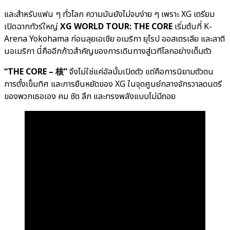
และสำหรับแฟน ๆ ทั่วโลก ความมันยังไม่จบง่าย ๆ เพราะ XG เตรียม
เปิดฉากทัวร์ใหญ่
XG WORLD TOUR: THE CORE
เริ่มต้นที่ K-
Arena Yokohama ก่อนลุยเอเชีย อเมริกา ยุโรป ออสเตรเลีย และลาติ
นอเมริกา นี่คืออีกก้าวสำคัญของการเดินทางสู่เวทีโลกอย่างเต็มตัว
“THE CORE – 核”
จึงไม่ใช่แค่อัลบั้มเปิดตัว แต่คือการนิยามตัวตน
การตั้งเข็มทิศ และการยืนหยัดของ XG ในจุดศูนย์กลางจักรวาลดนตรี
ของพวกเธอเอง คม ชัด ลึก และทรงพลังแบบไม่มีถอย