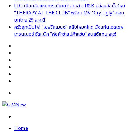
FLO เปิดคลับแห่งการเยียวยา! สามสาว R&B ปล่อยอัลบั้มใหม่
“THERAPY AT THE CLUB” พร้อม MV “Cry Ugly” ก่อน
บุกไทย 29 ส.ค.นี้
ครัวลุกเป็นไฟ! “เชฟวิลเมนต์” สลับโหมดโหด นั่งแท่นเฮดเชฟ
เทรนเนอร์ จัดหนัก “พ่อค้าซ่าแม่ค้าแซ่บ” จนสติแทบหลุด!
Facebook
X
YouTube
Instagram
TikTok
Switch
skin
Menu
Search
for
Home