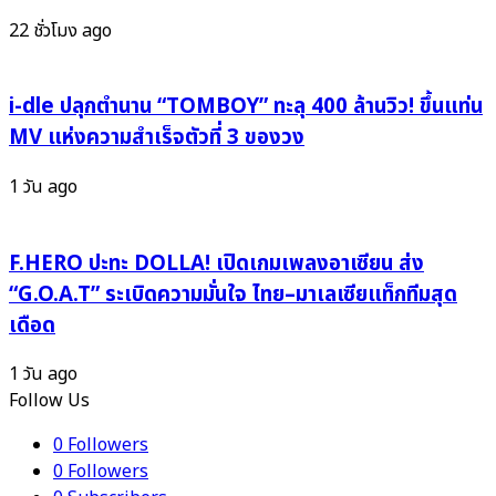
ใหม่
JAPAN
22 ชั่วโมง ago
EXPO
THAILAND
2026
i-dle ปลุกตำนาน “TOMBOY” ทะลุ 400 ล้านวิว! ขึ้นแท่น
กลาง
MV แห่งความสำเร็จตัวที่ 3 ของวง
เซ็นทรัล
เวิลด์
1 วัน ago
F.HERO ปะทะ DOLLA! เปิดเกมเพลงอาเซียน ส่ง
“G.O.A.T” ระเบิดความมั่นใจ ไทย–มาเลเซียแท็กทีมสุด
เดือด
1 วัน ago
Follow Us
0
Followers
0
Followers