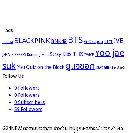
Tags
BTS
BLACKPINK
IVE
BNK48
G-Dragon
aespa
ILLIT
Yoo jae
THX
Stray Kids
JENNIE
PERSES
Running Man
TWICE
ยูแจซอก
suk
You Quiz on the Block
เชฟวิลแมน
เชฟอาร์ต
Follow Us
0
Followers
0
Followers
0
Subscribers
59
Followers
G24NEW ติดตามข่าวล่าสุด ข่าวด่วน ทันทุกเหตุการณ์ ข่าวกีฬา ผล