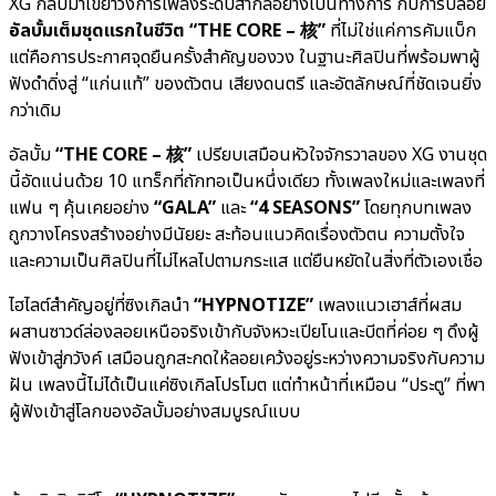
XG กลับมาเขย่าวงการเพลงระดับสากลอย่างเป็นทางการ กับการปล่อย
อัลบั้มเต็มชุดแรกในชีวิต “THE CORE – 核”
ที่ไม่ใช่แค่การคัมแบ็ก
แต่คือการประกาศจุดยืนครั้งสำคัญของวง ในฐานะศิลปินที่พร้อมพาผู้
ฟังดำดิ่งสู่ “แก่นแท้” ของตัวตน เสียงดนตรี และอัตลักษณ์ที่ชัดเจนยิ่ง
กว่าเดิม
อัลบั้ม
“THE CORE – 核”
เปรียบเสมือนหัวใจจักรวาลของ XG งานชุด
นี้อัดแน่นด้วย 10 แทร็กที่ถักทอเป็นหนึ่งเดียว ทั้งเพลงใหม่และเพลงที่
แฟน ๆ คุ้นเคยอย่าง
“GALA”
และ
“4 SEASONS”
โดยทุกบทเพลง
ถูกวางโครงสร้างอย่างมีนัยยะ สะท้อนแนวคิดเรื่องตัวตน ความตั้งใจ
และความเป็นศิลปินที่ไม่ไหลไปตามกระแส แต่ยืนหยัดในสิ่งที่ตัวเองเชื่อ
ไฮไลต์สำคัญอยู่ที่ซิงเกิลนำ
“HYPNOTIZE”
เพลงแนวเฮาส์ที่ผสม
ผสานซาวด์ล่องลอยเหนือจริงเข้ากับจังหวะเปียโนและบีตที่ค่อย ๆ ดึงผู้
ฟังเข้าสู่ภวังค์ เสมือนถูกสะกดให้ลอยเคว้งอยู่ระหว่างความจริงกับความ
ฝัน เพลงนี้ไม่ได้เป็นแค่ซิงเกิลโปรโมต แต่ทำหน้าที่เหมือน “ประตู” ที่พา
ผู้ฟังเข้าสู่โลกของอัลบั้มอย่างสมบูรณ์แบบ