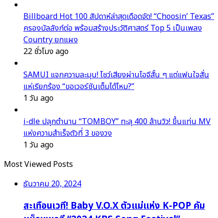
Billboard Hot 100 สัปดาห์ล่าสุดเดือดจัด! “Choosin’ Texas”
ครองบัลลังก์ต่อ พร้อมสร้างประวัติศาสตร์ Top 5 เป็นเพลง
Country ยกแผง
22 ชั่วโมง ago
SAMUI แจกความละมุน! โชว์เสียงผ่านไอจีสั้น ๆ แต่แฟนใจสั่น
แห่เรียกร้อง “ขอเวอร์ชันเต็มได้ไหม?”
1 วัน ago
i-dle ปลุกตำนาน “TOMBOY” ทะลุ 400 ล้านวิว! ขึ้นแท่น MV
แห่งความสำเร็จตัวที่ 3 ของวง
1 วัน ago
Most Viewed Posts
ธันวาคม 20, 2024
สะเทือนเวที! Baby V.O.X ตัวแม่แห่ง K-POP คัม