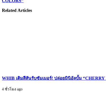
COLORS”
คุณ”
โนะ
Related Articles
ปลุก
จาก
เคมี
GENERATIONS
พา
รัก!
ใจ
ส่ง
ล่อง
เพลง
ลอย
ใหม่
ใน
“คน
“Magic
แรก
Hour”
ที่
เพลง
ไว้ใจ
ใหม่
(ยัง
สุด
ไง
ละมุน
WHIB เติมสีสันรับซัมเมอร์! ปล่อยมินิอัลบั้ม “CHERRY
ก็
ที่
สมหวัง)”
4 ชั่วโมง ago
ถ่ายทอด
ปั้น
ช่วง
ฝัน
เวลา
ให้