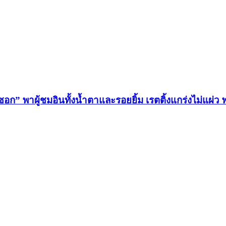
ซอก” พาผู้ชมอินทั้งน้ำตาและรอยยิ้ม เรตติ้งแกร่งไม่แผ่ว