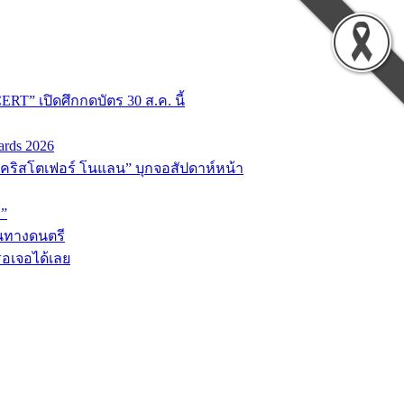
T” เปิดศึกกดบัตร 30 ส.ค. นี้
ards 2026
่อ “คริสโตเฟอร์ โนแลน” บุกจอสัปดาห์หน้า
D”
้นทางดนตรี
รอเจอได้เลย