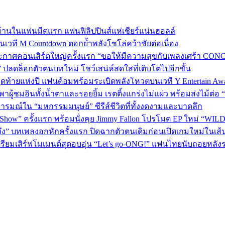
้านในแฟนมีตแรก แฟนฟิลิปปินส์แห่เชียร์แน่นฮอลล์
 บนเวที M Countdown ตอกย้ำพลังโซโล่คว้าชัยต่อเนื่อง
กาศคอนเสิร์ตใหญ่ครั้งแรก “ขอให้มีความสุขกับเพลงเศร้า CONCER
” ปลดล็อกตัวตนบทใหม่ โชว์เสน่ห์สดใสที่เติบโตไปอีกขั้น
P 5 สุดท้ายแห่งปี แฟนด้อมพร้อมระเบิดพลังโหวตบนเวที Y Entertain Aw
” พาผู้ชมอินทั้งน้ำตาและรอยยิ้ม เรตติ้งแกร่งไม่แผ่ว พร้อมส่งไม้ต
อารมณ์ใน “มหกรรมมนุษย์” ซีรีส์ชีวิตที่ทั้งงดงามและบาดลึก
 Show” ครั้งแรก พร้อมนั่งคุย Jimmy Fallon โปรโมต EP ใหม่ “WIL
ถึง” บทเพลงอกหักครั้งแรก ปิดฉากตัวตนเดิมก่อนเปิดเกมใหม่ในเส
เตรียมเสิร์ฟโมเมนต์สุดอบอุ่น “Let’s go-ONG!” แฟนไทยนับถอยหลัง