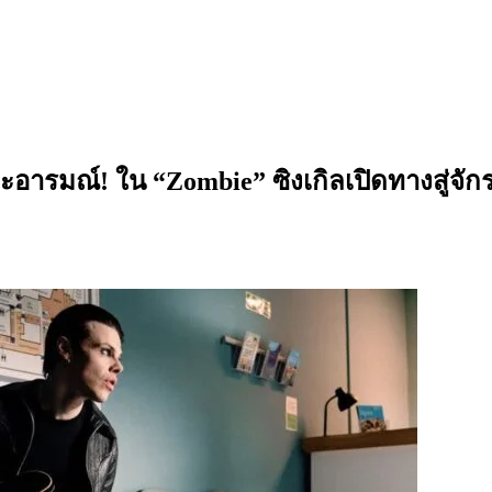
ณ์! ใน “Zombie” ซิงเกิลเปิดทางสู่จักรวาล