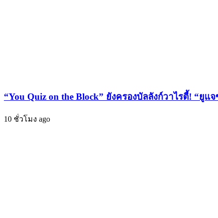
ดั่ง
สมหวัง
ต้อง
ทั้ง
มนตร์
ประเทศ!
บท
ที่
5
แห่ง
โปร
“You Quiz on the Block” ยังครองบัลลังก์วาไรตี้! “ยูแจ
เจ
กต์
10 ชั่วโมง ago
สุด
ล้ำ
“PRODUCE
6IX
COLORS”