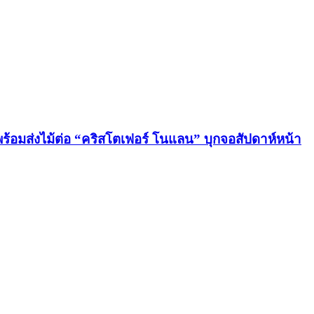
 พร้อมส่งไม้ต่อ “คริสโตเฟอร์ โนแลน” บุกจอสัปดาห์หน้า