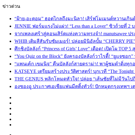
ข่าวด่วน
“ฝ้าย-อะตอม” ฮอตไกลถึงมะนิลา! เสิร์ฟโมเมนต์หวานเกินต
JENNIE ฟอร์มแรงไม่แผ่ว! “Less than a Lover” ซิวถ้วยที่ 2
จากเพลงเศร้าสู่คอนเสิร์ตแห่งความทรงจำ! manutsawee ประ
WHIB เติมสีสันรับซัมเมอร์! ปล่อยมินิอัลบั้ม “CHERRY PIE
ศึกชิงบัลลังก์ “Princess of Girls’ Love” เดือด! เปิดโผ TO
“You Quiz on the Block” ยังครองบัลลังก์วาไรตี้! “ยูแจซอก
“แพนเค้ก เขมนิจ” คืนบัลลังก์สายดราม่า! พาผู้ชมดำดิ่งทุก
KATSEYE เตรียมสร้างประวัติศาสตร์! บุกเวที “The Tonight
THE GENIUS พลิกโหมดหัวใจ! ปล่อย “เส้นชัยที่ไม่มีวันไป
องซองอู ประกาศเอเชียแฟนมีตติ้งทัวร์! ปักหมุดกรุงเทพฯ 
Facebook
X
YouTube
Instagram
TikTok
Switch
skin
Menu