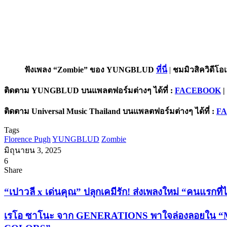
ฟังเพลง “Zombie” ของ YUNGBLUD
ที่นี่
|
ชมมิวสิควิดี
ติดตาม YUNGBLUD บนแพลตฟอร์มต่างๆ ได้ที่ :
FACEBOOK
|
ติดตาม Universal Music Thailand บนแพลตฟอร์มต่างๆ ได้ที่ :
F
Tags
Florence Pugh
YUNGBLUD
Zombie
มิถุนายน 3, 2025
6
Facebook
X
Tumblr
Messenger
Messenger
Line
Share
Facebook
X
LinkedIn
Tumblr
Pinterest
Reddit
VKontakte
Odnoklassniki
Pocket
Share
Print
via
“เปา
“เปาวลี x เด่นคุณ” ปลุกเคมีรัก! ส่งเพลงใหม่ “คนแรกที่ไว
Email
วลี
x
เรโอ
เรโอ ซาโนะ จาก GENERATIONS พาใจล่องลอยใน “Magic
เด่น
ซา