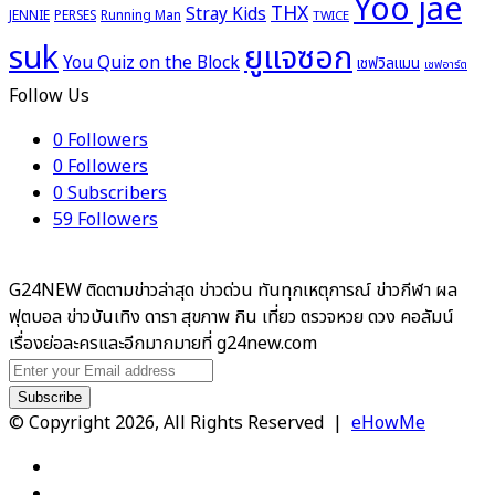
Yoo jae
THX
Stray Kids
JENNIE
PERSES
Running Man
TWICE
ยูแจซอก
suk
You Quiz on the Block
เชฟวิลแมน
เชฟอาร์ต
Follow Us
0
Followers
0
Followers
0
Subscribers
59
Followers
G24NEW ติดตามข่าวล่าสุด ข่าวด่วน ทันทุกเหตุการณ์ ข่าวกีฬา ผล
ฟุตบอล ข่าวบันเทิง ดารา สุขภาพ กิน เที่ยว ตรวจหวย ดวง คอลัมน์
เรื่องย่อละครและอีกมากมายที่ g24new.com
Enter
your
Email
© Copyright 2026, All Rights Reserved |
eHowMe
address
Facebook
X