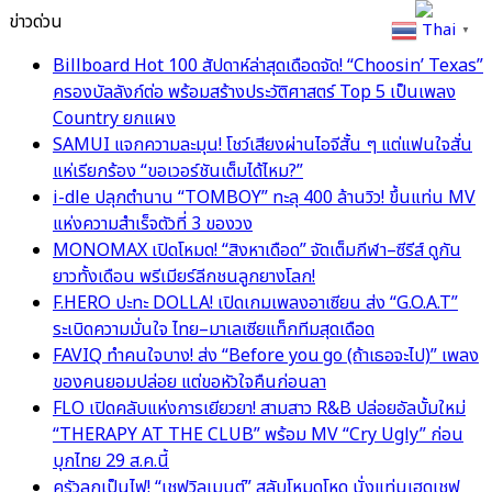
ข่าวด่วน
Thai
▼
Billboard Hot 100 สัปดาห์ล่าสุดเดือดจัด! “Choosin’ Texas”
ครองบัลลังก์ต่อ พร้อมสร้างประวัติศาสตร์ Top 5 เป็นเพลง
Country ยกแผง
SAMUI แจกความละมุน! โชว์เสียงผ่านไอจีสั้น ๆ แต่แฟนใจสั่น
แห่เรียกร้อง “ขอเวอร์ชันเต็มได้ไหม?”
i-dle ปลุกตำนาน “TOMBOY” ทะลุ 400 ล้านวิว! ขึ้นแท่น MV
แห่งความสำเร็จตัวที่ 3 ของวง
MONOMAX เปิดโหมด! “สิงหาเดือด” จัดเต็มกีฬา–ซีรีส์ ดูกัน
ยาวทั้งเดือน พรีเมียร์ลีกชนลูกยางโลก!
F.HERO ปะทะ DOLLA! เปิดเกมเพลงอาเซียน ส่ง “G.O.A.T”
ระเบิดความมั่นใจ ไทย–มาเลเซียแท็กทีมสุดเดือด
FAVIQ ทำคนใจบาง! ส่ง “Before you go (ถ้าเธอจะไป)” เพลง
ของคนยอมปล่อย แต่ขอหัวใจคืนก่อนลา
FLO เปิดคลับแห่งการเยียวยา! สามสาว R&B ปล่อยอัลบั้มใหม่
“THERAPY AT THE CLUB” พร้อม MV “Cry Ugly” ก่อน
บุกไทย 29 ส.ค.นี้
ครัวลุกเป็นไฟ! “เชฟวิลเมนต์” สลับโหมดโหด นั่งแท่นเฮดเชฟ