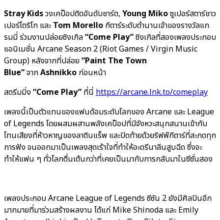
Stray Kids
วงเคป็อปติดอันดับชาร์ต,
Young Miko
ซูเปอร์สตาร์ชาว
เปอร์โตริโก และ
Tom Morello
กีตาร์ระดับตำนานเจ้าของรางวัลแก
รมมี่ ร่วมงานปล่อยซิงเกิล
“Come Play”
ซิงเกิลที่สองเพลงประกอบ
แอนิเมชั่น Arcane Season 2 (Riot Games / Virgin Music
Group) หลังจากที่ปล่อย
“
Paint The Town
Blue”
จาก
Ashnikko
ก่อนหน้า
สตรีมมิ่ง
“Come Play”
ที่นี่
https://arcane.lnk.to/comeplay
เพลงนี้เป็นตัวแทนของแฟนด้อมระดับโลกของ Arcane และ League
of Legends โดยผสมผสานพลังเคป็อปที่มีจังหวะสนุกสนานเข้ากับ
โทนเสียงที่ห้าวหาญของลาตินแร็พ และปิดท้ายด้วยริฟฟ์กีตาร์ที่สะกดทุก
การฟัง จนออกมาเป็นเพลงสุดเร้าใจที่ทำให้อะดรีนาลีนสูบฉีด ซึ่งจะ
ทำให้แฟน ๆ ทั่วโลกตื่นเต้นกว่าที่เคยเป็นมากับการกลับมาในซีซั่นสอง
เพลงประกอบ Arcane League of Legends ซีซัน 2 ยังมีศิลปินอีก
มากมายที่มาร่วมสร้างผลงาน ได้แก่ Mike Shinoda และ Emily