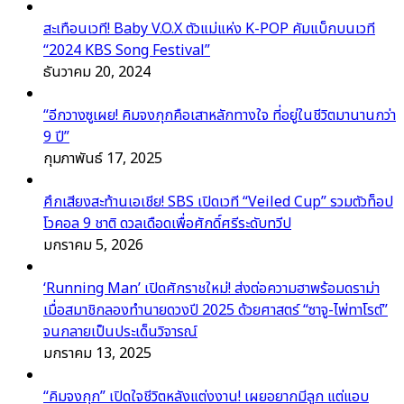
สะเทือนเวที! Baby V.O.X ตัวแม่แห่ง K-POP คัมแบ็กบนเวที
“2024 KBS Song Festival”
ธันวาคม 20, 2024
“อีกวางซูเผย! คิมจงกุกคือเสาหลักทางใจ ที่อยู่ในชีวิตมานานกว่า
9 ปี”
กุมภาพันธ์ 17, 2025
ศึกเสียงสะท้านเอเชีย! SBS เปิดเวที “Veiled Cup” รวมตัวท็อป
โวคอล 9 ชาติ ดวลเดือดเพื่อศักดิ์ศรีระดับทวีป
มกราคม 5, 2026
‘Running Man’ เปิดศักราชใหม่! ส่งต่อความฮาพร้อมดราม่า
เมื่อสมาชิกลองทำนายดวงปี 2025 ด้วยศาสตร์ “ซาจู-ไพ่ทาโรต์”
จนกลายเป็นประเด็นวิจารณ์
มกราคม 13, 2025
“คิมจงกุก” เปิดใจชีวิตหลังแต่งงาน! เผยอยากมีลูก แต่แอบ