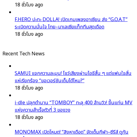
18 ชั่วโมง ago
F.HERO ปะทะ DOLLA! เปิดเกมเพลงอาเซียน ส่ง “G.O.A.T”
ระเบิดความมั่นใจ ไทย–มาเลเซียแท็กทีมสุดเดือด
18 ชั่วโมง ago
Recent Tech News
SAMUI แจกความละมุน! โชว์เสียงผ่านไอจีสั้น ๆ แต่แฟนใจสั่น
แห่เรียกร้อง “ขอเวอร์ชันเต็มได้ไหม?”
18 ชั่วโมง ago
i-dle ปลุกตำนาน “TOMBOY” ทะลุ 400 ล้านวิว! ขึ้นแท่น MV
แห่งความสำเร็จตัวที่ 3 ของวง
18 ชั่วโมง ago
MONOMAX เปิดโหมด! “สิงหาเดือด” จัดเต็มกีฬา–ซีรีส์ ดูกัน