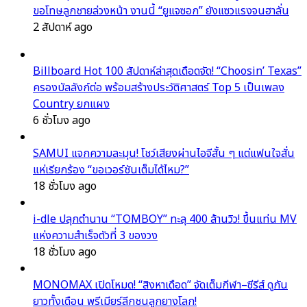
ขอโทษลูกชายล่วงหน้า งานนี้ “ยูแจซอก” ยังแซวแรงจนฮาลั่น
2 สัปดาห์ ago
Billboard Hot 100 สัปดาห์ล่าสุดเดือดจัด! “Choosin’ Texas”
ครองบัลลังก์ต่อ พร้อมสร้างประวัติศาสตร์ Top 5 เป็นเพลง
Country ยกแผง
6 ชั่วโมง ago
SAMUI แจกความละมุน! โชว์เสียงผ่านไอจีสั้น ๆ แต่แฟนใจสั่น
แห่เรียกร้อง “ขอเวอร์ชันเต็มได้ไหม?”
18 ชั่วโมง ago
i-dle ปลุกตำนาน “TOMBOY” ทะลุ 400 ล้านวิว! ขึ้นแท่น MV
แห่งความสำเร็จตัวที่ 3 ของวง
18 ชั่วโมง ago
MONOMAX เปิดโหมด! “สิงหาเดือด” จัดเต็มกีฬา–ซีรีส์ ดูกัน
ยาวทั้งเดือน พรีเมียร์ลีกชนลูกยางโลก!