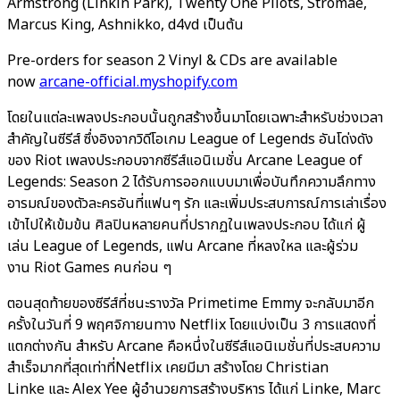
Armstrong (Linkin Park), Twenty One Pilots, Stromae,
Marcus King, Ashnikko, d4vd เป็นต้น
Pre-orders for season 2 Vinyl & CDs are available
now
arcane-official.myshopify.com
โดยในแต่ละเพลงประกอบนั้นถูกสร้างขึ้นมาโดยเฉพาะสำหรับช่วงเวลา
สำคัญในซีรีส์ ซึ่งอิงจากวิดีโอเกม League of Legends อันโด่งดัง
ของ Riot เพลงประกอบจากซีรีส์แอนิเมชั่น Arcane League of
Legends: Season 2 ได้รับการออกแบบมาเพื่อบันทึกความลึกทาง
อารมณ์ของตัวละครอันที่แฟนๆ รัก และเพิ่มประสบการณ์การเล่าเรื่อง
เข้าไปให้เข้มข้น ศิลปินหลายคนที่ปรากฏในเพลงประกอบ ได้แก่ ผู้
เล่น League of Legends, แฟน Arcane ที่หลงใหล และผู้ร่วม
งาน Riot Games คนก่อน ๆ
ตอนสุดท้ายของซีรีส์ที่ชนะรางวัล Primetime Emmy จะกลับมาอีก
ครั้งในวันที่ 9 พฤศจิกายนทาง Netflix โดยแบ่งเป็น 3 การแสดงที่
แตกต่างกัน สำหรับ Arcane คือหนึ่งในซีรีส์แอนิเมชั่นที่ประสบความ
สำเร็จมากที่สุดเท่าที่Netflix เคยมีมา สร้างโดย Christian
Linke และ Alex Yee ผู้อำนวยการสร้างบริหาร ได้แก่ Linke, Marc