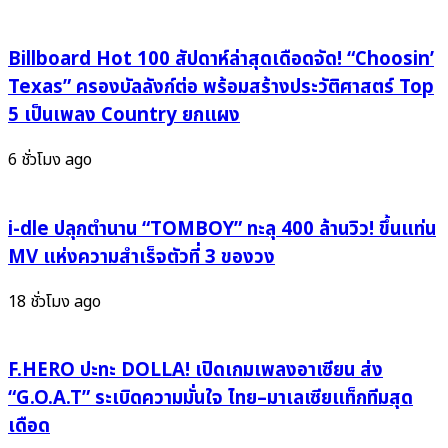
โค
Guy
โย
My
ตี้
Billboard Hot 100 สัปดาห์ล่าสุดเดือดจัด! “Choosin’
Boss เจ้า
ประเทศไทย
นาย
Texas” ครองบัลลังก์ต่อ พร้อมสร้างประวัติศาสตร์ Top
วัน
ร้าย
5 เป็นเพลง Country ยกแผง
นี้
รัก
ขอ
ขึ้น
6 ชั่วโมง ago
มา
แท่น
เด้ง
อันดับ
มุก
i-dle ปลุกตำนาน “TOMBOY” ทะลุ 400 ล้านวิว! ขึ้นแท่น
1
สาด
ซี
MV แห่งความสำเร็จตัวที่ 3 ของวง
ความ
รีส์
ฮาใน
ที่
18 ชั่วโมง ago
บริษัท
คน
ฮา
ดู
ไม่
F.HERO ปะทะ DOLLA! เปิดเกมเพลงอาเซียน ส่ง
มาก
จำกัด
ที่สุด
“G.O.A.T” ระเบิดความมั่นใจ ไทย–มาเลเซียแท็กทีมสุด
จัด
ใน Viu
เดือด
เต็ม
Thailand