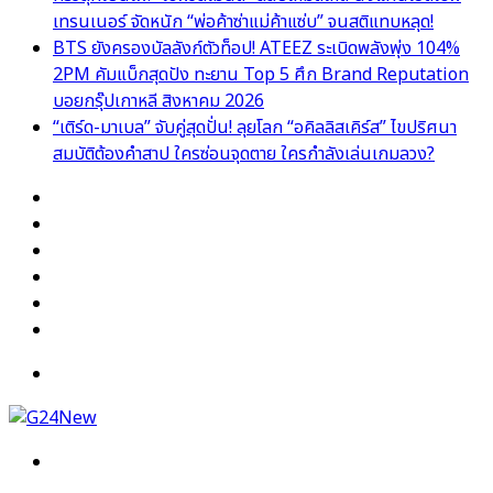
เทรนเนอร์ จัดหนัก “พ่อค้าซ่าแม่ค้าแซ่บ” จนสติแทบหลุด!
BTS ยังครองบัลลังก์ตัวท็อป! ATEEZ ระเบิดพลังพุ่ง 104%
2PM คัมแบ็กสุดปัง ทะยาน Top 5 ศึก Brand Reputation
บอยกรุ๊ปเกาหลี สิงหาคม 2026
“เติร์ด-มาเบล” จับคู่สุดปั่น! ลุยโลก “อคิลลิสเคิร์ส” ไขปริศนา
สมบัติต้องคำสาป ใครซ่อนจุดตาย ใครกำลังเล่นเกมลวง?
Facebook
X
YouTube
Instagram
TikTok
Switch
skin
Menu
Search
for