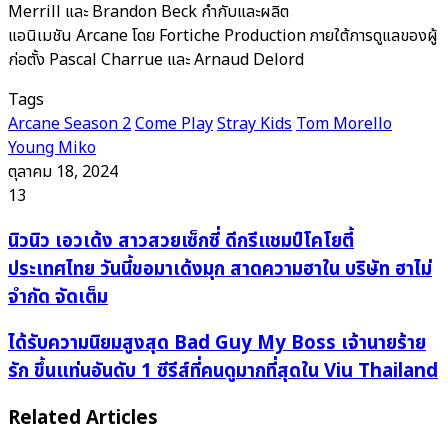
Merrill และ Brandon Beck กำกับและผลิต
แอนิเมชัน Arcane โดย Fortiche Production ภายใต้การดูแลของผู้
ก่อตั้ง Pascal Charrue และ Arnaud Delord
Tags
Arcane Season 2
Come Play
Stray Kids
Tom Morello
Young Miko
ตุลาคม 18, 2024
13
นิ
นิวนิว เอวเด้ง สาวสวยเซ็กซี่ ดีกรีแชมป์โคโยตี้
วนิว
ประเทศไทย วันนี้ขอมาเด้งมุก สาดความฮาใน บริษัท ฮาไม่
เอว
จำกัด จัดเต็ม
เด้ง
สาว
ได้
ได้รับความนิยมสูงสุด Bad Guy My Boss เจ้านายร้าย
สวย
รับ
รัก ขึ้นแท่นอันดับ 1 ซีรีส์ที่คนดูมากที่สุดใน Viu Thailand
เซ็กซี่
ความ
ดีกรี
นิยม
Related Articles
แชมป์
สูงสุด Bad