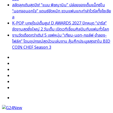
สลัดลุคเดิมสุดปัง! “แบม พิชญานิน” ปล่อยของเต็มแม็กซ์ใน
“นอกจอนอกใจ” แดนซ์จัดหนัก ชวนแฟนแกะท่าล่าไวรัลทั้งโซเชีย
ล
K-POP บุกยุโรปเต็มสูบ! D AWARDS 2027 ปักหมุด “ปารีส”
จัดงานสุดยิ่งใหญ่ 2 วันเต็ม เปิดเวทีเชื่อมศิลปินกับแฟนทั่วโลก
งานวัดเดือดกว่าเดิม! 5 เชฟหนุ่ม “เทียน-นอท-กอล์ฟ-จำลอง-
โฟล์ค” โดนอุปกรณ์สุดป่วนเล่นงาน ลุ้นศึกประมูลสุดฮาใน BID
COIN CHEF Season 3
Facebook
X
YouTube
Instagram
TikTok
Switch
skin
Menu