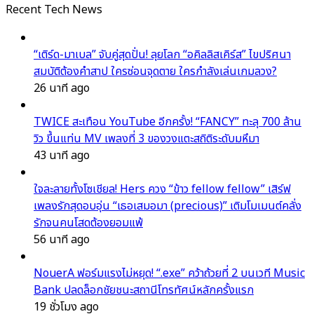
Recent Tech News
“เติร์ด-มาเบล” จับคู่สุดปั่น! ลุยโลก “อคิลลิสเคิร์ส” ไขปริศนา
สมบัติต้องคำสาป ใครซ่อนจุดตาย ใครกำลังเล่นเกมลวง?
26 นาที ago
TWICE สะเทือน YouTube อีกครั้ง! “FANCY” ทะลุ 700 ล้าน
วิว ขึ้นแท่น MV เพลงที่ 3 ของวงแตะสถิติระดับมหึมา
43 นาที ago
ใจละลายทั้งโซเชียล! Hers ควง “ข้าว fellow fellow” เสิร์ฟ
เพลงรักสุดอบอุ่น “เธอเสมอมา (precious)” เติมโมเมนต์คลั่ง
รักจนคนโสดต้องยอมแพ้
56 นาที ago
NouerA ฟอร์มแรงไม่หยุด! “.exe” คว้าถ้วยที่ 2 บนเวที Music
Bank ปลดล็อกชัยชนะสถานีโทรทัศน์หลักครั้งแรก
19 ชั่วโมง ago