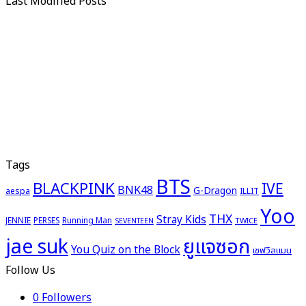
Last Modified Posts
Tags
BTS
BLACKPINK
IVE
BNK48
G-Dragon
aespa
ILLIT
Yoo
THX
Stray Kids
JENNIE
PERSES
Running Man
TWICE
SEVENTEEN
ยูแจซอก
jae suk
You Quiz on the Block
เชฟวิลแมน
Follow Us
0
Followers