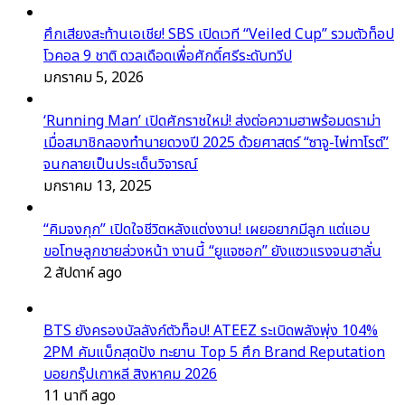
ศึกเสียงสะท้านเอเชีย! SBS เปิดเวที “Veiled Cup” รวมตัวท็อป
โวคอล 9 ชาติ ดวลเดือดเพื่อศักดิ์ศรีระดับทวีป
มกราคม 5, 2026
‘Running Man’ เปิดศักราชใหม่! ส่งต่อความฮาพร้อมดราม่า
เมื่อสมาชิกลองทำนายดวงปี 2025 ด้วยศาสตร์ “ซาจู-ไพ่ทาโรต์”
จนกลายเป็นประเด็นวิจารณ์
มกราคม 13, 2025
“คิมจงกุก” เปิดใจชีวิตหลังแต่งงาน! เผยอยากมีลูก แต่แอบ
ขอโทษลูกชายล่วงหน้า งานนี้ “ยูแจซอก” ยังแซวแรงจนฮาลั่น
2 สัปดาห์ ago
BTS ยังครองบัลลังก์ตัวท็อป! ATEEZ ระเบิดพลังพุ่ง 104%
2PM คัมแบ็กสุดปัง ทะยาน Top 5 ศึก Brand Reputation
บอยกรุ๊ปเกาหลี สิงหาคม 2026
11 นาที ago