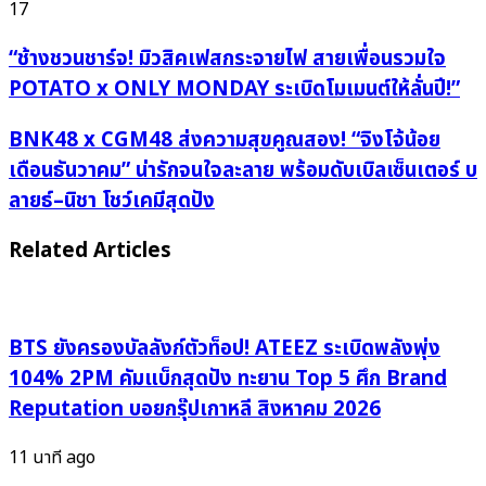
17
“ช้าง
“ช้างชวนชาร์จ! มิวสิคเฟสกระจายไฟ สายเพื่อนรวมใจ
ชวน
POTATO x ONLY MONDAY ระเบิดโมเมนต์ให้ลั่นปี!”
ชาร์จ!
มิวสิค
BNK48
BNK48 x CGM48 ส่งความสุขคูณสอง! “จิงโจ้น้อย
เฟส
x
เดือนธันวาคม” น่ารักจนใจละลาย พร้อมดับเบิลเซ็นเตอร์ บ
กระจาย
CGM48
ลายธ์–นิชา โชว์เคมีสุดปัง
ไฟ
ส่ง
สาย
ความ
Related Articles
เพื่อน
สุข
รวมใจ
คูณ
POTATO
สอง!
x
“จิงโจ้
BTS ยังครองบัลลังก์ตัวท็อป! ATEEZ ระเบิดพลังพุ่ง
ONLY
น้อย
104% 2PM คัมแบ็กสุดปัง ทะยาน Top 5 ศึก Brand
MONDAY
เดือน
Reputation บอยกรุ๊ปเกาหลี สิงหาคม 2026
ระเบิด
ธันวาคม”
โมเมนต์
น่า
11 นาที ago
ให้
รัก