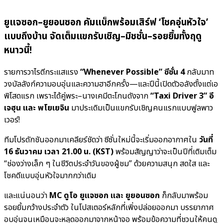
ยูแจซอก–ยูยอนซอก คัมแบ็กพร้อมเสิร์ฟ ‘โชคอุ่นหัวใจ’
แบบถึงบ้าน จัดเต็มแขกรับเชิญ–มิชชั่น–รอยยิ้มทั้งฤดู
หนาวนี้!
รายการวาไรตีกระแสแรง
“Whenever Possible” ซีซั่น 4
กลับมาท
วงบัลลังก์ความอบอุ่นและความฮาอีกครั้ง—และปีนี้เปิดตัวอลังตั้งแต่เอ
พิโสดแรก เพราะได้คู่พระ–นางเคมีตะโกนดังจาก
“Taxi Driver 3” อี
เจฮุน และ พโยเยจิน
มาประเดิมเป็นแขกรับเชิญคนแรกแบบฟูลพาว
เวอร์!
ทีมโปรดักชันออกมาเคลียร์ชัดว่า ซีซั่นใหม่นี้จะเริ่มออกอากาศใน
วันที่
16 ธันวาคม เวลา 21.00 น. (KST)
พร้อมสัญญาว่าจะเป็นปีที่เติมเต็ม
“ช่องว่างเล็ก ๆ ในชีวิตประจำวันของผู้ชม” ด้วยความสนุก สดใส และ
โชคดีแบบอุ่นหัวใจมากกว่าเดิม
และแน่นอนว่า
MC ดูโอ ยูแจซอก และ ยูยอนซอก
ก็กลับมาพร้อม
รอยยิ้มกว้างประจำตัว ในโปสเตอร์หลักที่เพิ่งปล่อยออกมา บรรยากาศ
อบอุ่นจนเหมือนจะหลุดออกมาจากหน้าจอ พร้อมข้อความที่ชวนให้คนดู