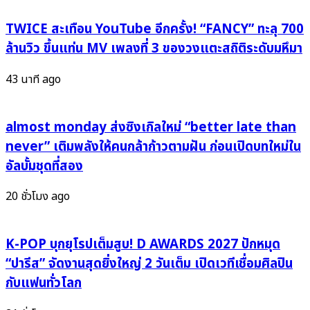
ลั่น
จน
ปี!”
ใจ
TWICE สะเทือน YouTube อีกครั้ง! “FANCY” ทะลุ 700
ละลาย
ล้านวิว ขึ้นแท่น MV เพลงที่ 3 ของวงแตะสถิติระดับมหึมา
พร้อม
ดับเบิล
43 นาที ago
เซ็นเตอร์
บ
ลาย
almost monday ส่งซิงเกิลใหม่ “better late than
ธ์–
never” เติมพลังให้คนกล้าก้าวตามฝัน ก่อนเปิดบทใหม่ใน
นิชา
อัลบั้มชุดที่สอง
โชว์
เคมี
20 ชั่วโมง ago
สุด
ปัง
K-POP บุกยุโรปเต็มสูบ! D AWARDS 2027 ปักหมุด
“ปารีส” จัดงานสุดยิ่งใหญ่ 2 วันเต็ม เปิดเวทีเชื่อมศิลปิน
กับแฟนทั่วโลก