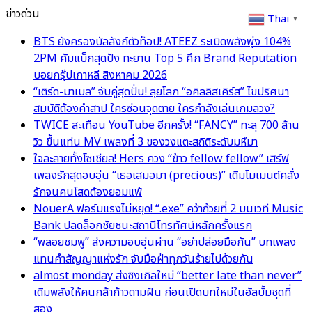
ข่าวด่วน
Thai
▼
BTS ยังครองบัลลังก์ตัวท็อป! ATEEZ ระเบิดพลังพุ่ง 104%
2PM คัมแบ็กสุดปัง ทะยาน Top 5 ศึก Brand Reputation
บอยกรุ๊ปเกาหลี สิงหาคม 2026
“เติร์ด-มาเบล” จับคู่สุดปั่น! ลุยโลก “อคิลลิสเคิร์ส” ไขปริศนา
สมบัติต้องคำสาป ใครซ่อนจุดตาย ใครกำลังเล่นเกมลวง?
TWICE สะเทือน YouTube อีกครั้ง! “FANCY” ทะลุ 700 ล้าน
วิว ขึ้นแท่น MV เพลงที่ 3 ของวงแตะสถิติระดับมหึมา
ใจละลายทั้งโซเชียล! Hers ควง “ข้าว fellow fellow” เสิร์ฟ
เพลงรักสุดอบอุ่น “เธอเสมอมา (precious)” เติมโมเมนต์คลั่ง
รักจนคนโสดต้องยอมแพ้
NouerA ฟอร์มแรงไม่หยุด! “.exe” คว้าถ้วยที่ 2 บนเวที Music
Bank ปลดล็อกชัยชนะสถานีโทรทัศน์หลักครั้งแรก
“พลอยชมพู” ส่งความอบอุ่นผ่าน “อย่าปล่อยมือกัน” บทเพลง
แทนคำสัญญาแห่งรัก จับมือฝ่าทุกวันร้ายไปด้วยกัน
almost monday ส่งซิงเกิลใหม่ “better late than never”
เติมพลังให้คนกล้าก้าวตามฝัน ก่อนเปิดบทใหม่ในอัลบั้มชุดที่
สอง