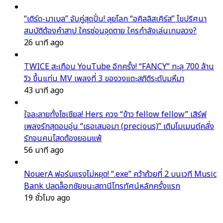
“เติร์ด-มาเบล” จับคู่สุดปั่น! ลุยโลก “อคิลลิสเคิร์ส” ไขปริศนา
สมบัติต้องคำสาป ใครซ่อนจุดตาย ใครกำลังเล่นเกมลวง?
26 นาที ago
TWICE สะเทือน YouTube อีกครั้ง! “FANCY” ทะลุ 700 ล้าน
วิว ขึ้นแท่น MV เพลงที่ 3 ของวงแตะสถิติระดับมหึมา
43 นาที ago
ใจละลายทั้งโซเชียล! Hers ควง “ข้าว fellow fellow” เสิร์ฟ
เพลงรักสุดอบอุ่น “เธอเสมอมา (precious)” เติมโมเมนต์คลั่ง
รักจนคนโสดต้องยอมแพ้
56 นาที ago
NouerA ฟอร์มแรงไม่หยุด! “.exe” คว้าถ้วยที่ 2 บนเวที Music
Bank ปลดล็อกชัยชนะสถานีโทรทัศน์หลักครั้งแรก
19 ชั่วโมง ago