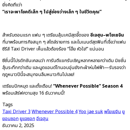
ยิ่งคิดถึงว่า
“เราจะพาโชคดีเล็ก ๆ ไปสู่ช่องว่างเล็ก ๆ ในชีวิตคุณ”
สำหรับตอนแรก แฟน ๆ เตรียมลุ้นเคมีสุดจี๊ดของ
อีเจฮุน–พโยเยจิน
ที่มาพร้อมภารกิจสนุก ๆ สไตล์รายการ และโมเมนต์สุดฟินที่เชื่อว่าแฟน
ซีรีส์ Taxi Driver เห็นแล้วต้องร้อง “โอ๊ย หัวใจ!” แน่นอน
ซีซั่นนี้โปรดักชันเคลมว่า การันตีแขกรับเชิญหลากหลายกว่าเดิม มิชชั่น
ลุ้นระทึกกว่าเดิม และมูดแอนด์โทนอบอุ่นยังกะผ้าห่มไฟฟ้า—รับรองว่า
ฤดูหนาวปีนี้จะสนุกจนลืมหนาวกันไปเลย!
เตรียมปักหมุด และตั้งเตือน!
“Whenever Possible” Season 4
พร้อมเสิร์ฟความสุข 16 ธันวาคมนี้!
Tags
Taxi Driver 3
Whenever Possible 4
Yoo jae suk
พโยเยจิน
ยู
ยอนซอก
ยูแจซอก
อีเจฮุน
ธันวาคม 2, 2025