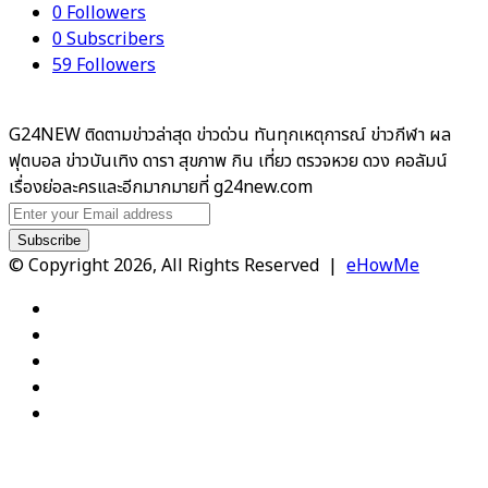
0
Followers
0
Subscribers
59
Followers
G24NEW ติดตามข่าวล่าสุด ข่าวด่วน ทันทุกเหตุการณ์ ข่าวกีฬา ผล
ฟุตบอล ข่าวบันเทิง ดารา สุขภาพ กิน เที่ยว ตรวจหวย ดวง คอลัมน์
เรื่องย่อละครและอีกมากมายที่ g24new.com
Enter
your
Email
© Copyright 2026, All Rights Reserved |
eHowMe
address
Facebook
X
YouTube
Instagram
TikTok
Facebook
X
WhatsApp
Telegram
Viber
Back
to