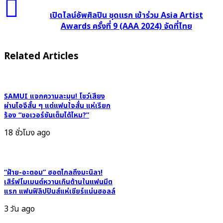
เปิด
“แมน
ไลน์
เปิดไลน์อัพศิลปิน ชุดแรก เข้าร่วม Asia Artist
มณี
อัพ
Awards ครั้งที่ 9 (AAA 2024) จัดที่ไทย
วรรณ”
ศิลปิน
เซ็น
ชุด
Related Articles
สัญญา
แรก
เข้า
เข้า
สังกัด
ร่วม
SAMUI แจกความละมุน! โชว์เสียง
Asia
ผ่านไอจีสั้น ๆ แต่แฟนใจสั่น แห่เรียก
Artist
ร้อง “ขอเวอร์ชันเต็มได้ไหม?”
Awards
18 ชั่วโมง ago
ครั้ง
ที่
9
(AAA
“ฝ้าย-อะตอม” ฮอตไกลถึงมะนิลา!
2024)
เสิร์ฟโมเมนต์หวานเกินต้านในแฟนมีต
แรก แฟนฟิลิปปินส์แห่เชียร์แน่นฮอลล์
จัด
ที่
3 วัน ago
ไทย