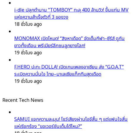
i-dle ปลุกตำนาน “TOMBOY” ทะลุ 400 ล้านวิว! ขึ้นแท่น MV
แห่งความสำเร็จตัวที่ 3 ของวง
18 ชั่วโมง ago
MONOMAX เปิดโหมด! “สิงหาเดือด” จัดเต็มกีฬา–ซีรีส์ ดูกัน
ยาวทั้งเดือน พรีเมียร์ลีกชนลูกยางโลก!
19 ชั่วโมง ago
F.HERO ปะทะ DOLLA! เปิดเกมเพลงอาเซียน ส่ง “G.O.A.T”
ระเบิดความมั่นใจ ไทย–มาเลเซียแท็กทีมสุดเดือด
19 ชั่วโมง ago
Recent Tech News
SAMUI แจกความละมุน! โชว์เสียงผ่านไอจีสั้น ๆ แต่แฟนใจสั่น
แห่เรียกร้อง “ขอเวอร์ชันเต็มได้ไหม?”