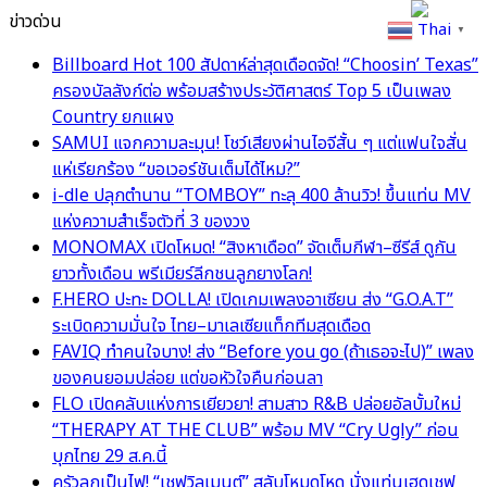
ข่าวด่วน
Thai
▼
Billboard Hot 100 สัปดาห์ล่าสุดเดือดจัด! “Choosin’ Texas”
ครองบัลลังก์ต่อ พร้อมสร้างประวัติศาสตร์ Top 5 เป็นเพลง
Country ยกแผง
SAMUI แจกความละมุน! โชว์เสียงผ่านไอจีสั้น ๆ แต่แฟนใจสั่น
แห่เรียกร้อง “ขอเวอร์ชันเต็มได้ไหม?”
i-dle ปลุกตำนาน “TOMBOY” ทะลุ 400 ล้านวิว! ขึ้นแท่น MV
แห่งความสำเร็จตัวที่ 3 ของวง
MONOMAX เปิดโหมด! “สิงหาเดือด” จัดเต็มกีฬา–ซีรีส์ ดูกัน
ยาวทั้งเดือน พรีเมียร์ลีกชนลูกยางโลก!
F.HERO ปะทะ DOLLA! เปิดเกมเพลงอาเซียน ส่ง “G.O.A.T”
ระเบิดความมั่นใจ ไทย–มาเลเซียแท็กทีมสุดเดือด
FAVIQ ทำคนใจบาง! ส่ง “Before you go (ถ้าเธอจะไป)” เพลง
ของคนยอมปล่อย แต่ขอหัวใจคืนก่อนลา
FLO เปิดคลับแห่งการเยียวยา! สามสาว R&B ปล่อยอัลบั้มใหม่
“THERAPY AT THE CLUB” พร้อม MV “Cry Ugly” ก่อน
บุกไทย 29 ส.ค.นี้
ครัวลุกเป็นไฟ! “เชฟวิลเมนต์” สลับโหมดโหด นั่งแท่นเฮดเชฟ