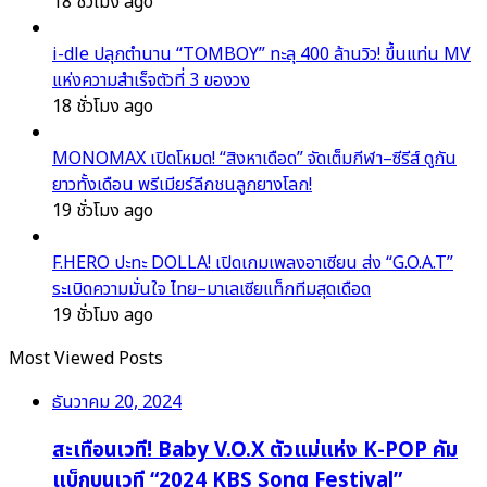
18 ชั่วโมง ago
i-dle ปลุกตำนาน “TOMBOY” ทะลุ 400 ล้านวิว! ขึ้นแท่น MV
แห่งความสำเร็จตัวที่ 3 ของวง
18 ชั่วโมง ago
MONOMAX เปิดโหมด! “สิงหาเดือด” จัดเต็มกีฬา–ซีรีส์ ดูกัน
ยาวทั้งเดือน พรีเมียร์ลีกชนลูกยางโลก!
19 ชั่วโมง ago
F.HERO ปะทะ DOLLA! เปิดเกมเพลงอาเซียน ส่ง “G.O.A.T”
ระเบิดความมั่นใจ ไทย–มาเลเซียแท็กทีมสุดเดือด
19 ชั่วโมง ago
Most Viewed Posts
ธันวาคม 20, 2024
สะเทือนเวที! Baby V.O.X ตัวแม่แห่ง K-POP คัม
แบ็กบนเวที “2024 KBS Song Festival”