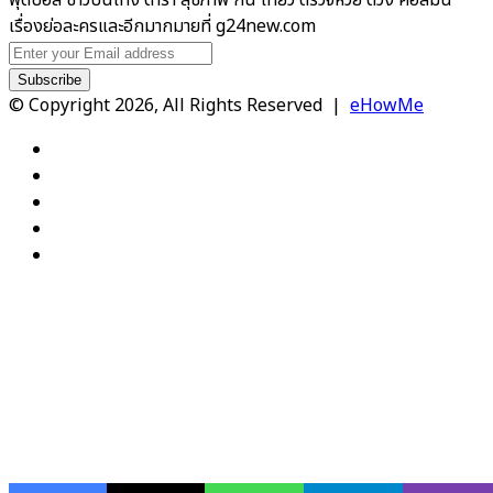
เรื่องย่อละครและอีกมากมายที่ g24new.com
Enter
your
Email
© Copyright 2026, All Rights Reserved |
eHowMe
address
Facebook
X
YouTube
Instagram
TikTok
Back
to
top
button