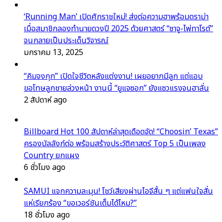
‘Running Man’ เปิดศักราชใหม่! ส่งต่อความฮาพร้อมดราม่า
เมื่อสมาชิกลองทำนายดวงปี 2025 ด้วยศาสตร์ “ซาจู-ไพ่ทาโรต์”
จนกลายเป็นประเด็นวิจารณ์
มกราคม 13, 2025
“คิมจงกุก” เปิดใจชีวิตหลังแต่งงาน! เผยอยากมีลูก แต่แอบ
ขอโทษลูกชายล่วงหน้า งานนี้ “ยูแจซอก” ยังแซวแรงจนฮาลั่น
2 สัปดาห์ ago
Billboard Hot 100 สัปดาห์ล่าสุดเดือดจัด! “Choosin’ Texas”
ครองบัลลังก์ต่อ พร้อมสร้างประวัติศาสตร์ Top 5 เป็นเพลง
Country ยกแผง
6 ชั่วโมง ago
SAMUI แจกความละมุน! โชว์เสียงผ่านไอจีสั้น ๆ แต่แฟนใจสั่น
แห่เรียกร้อง “ขอเวอร์ชันเต็มได้ไหม?”
18 ชั่วโมง ago