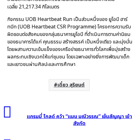
เฉลี่ย 21,217.34 กิโลเมตร
กิจกรรม UOB Heartbeat Run เป็นส่วนหนึ่งของ ยูโอบี ฮาร์
ทบีท (UOB Heartbeat CSR Programme) โครงการความรับ
ผิดชอบต่อสังคมของกลุ่มธนาคารยูโอบี ที่ดำเนินการตามค่านิยม
ของธนาคารได้แก่ คุณธรรม สร้างสรรค์ เป็นหนึ่งเดียว และมุ่งมั่น
โดยผสานความเข้มแข็งของเครือข่ายธนาคารทั่วโลกเพื่อมุ่งสร้าง
ผลกระทบเชิงบวกให้แก่ชุมชน โดยเฉพาะอย่างยิ่งการพัฒนาเด็ก
และเยาวชนผ่านศิลปะและการศึกษา
เดี่ยว สุริยนต์
แก
รม
แกรมมี่ โกลด์ คว้า “แมน มณีวรรณ” เซ็นสัญญา เข้า
มี่
สังกัด
โกลด์
คว้า