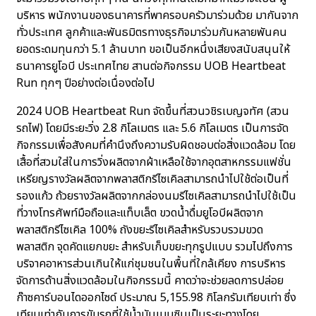
บริหาร พนักงานของธนาคารที่พาครอบครัวมาร่วมด้วย มากันจาก
ทั่วประเทศ ลูกค้าและพันธมิตรทางธุรกิจมาร่วมกันหลายพันคน
ยอดระดมทุนกว่า 5.1 ล้านบาท ขอเป็นอีกหนึ่งเสียงสนับสนุนให้
ธนาคารยูโอบี ประเทศไทย สานต่อกิจกรรม UOB Heartbeat
Run ทุกๆ ปีอย่างต่อเนื่องต่อไป
2024 UOB Heartbeat Run จัดขึ้นที่สวนวชิรเบญจทัศ (สวน
รถไฟ) โดยมีระยะวิ่ง 2.8 กิโลเมตร และ 5.6 กิโลเมตร เป็นการจัด
กิจกรรมเพื่อสังคมที่คำนึงถึงความรับผิดชอบต่อสิ่งแวดล้อม โดย
เสื้อที่สวมใส่ในการวิ่งผลิตจากผ้าเหลือใช้จากอุตสาหกรรมแฟชั่น
เหรียญรางวัลผลิตจากพลาสติกรีไซเคิลสามารถนำไปใช้ต่อเป็นที่
รองแก้ว ถ้วยรางวัลผลิตจากกล่องนมรีไซเคิลสามารถนำไปใช้เป็น
ที่วางโทรศัพท์มือถือและแท็บเล็ต ขวดน้ำดื่มยูโอบีผลิตจาก
พลาสติกรีไซเคิล 100% ถังขยะรีไซเคิลสำหรับรวบรวมขวด
พลาสติก จุดคัดแยกขยะ สำหรับเก็บขยะทุกรูปแบบ รวมไปถึงการ
บริจาคอาหารส่วนเกินให้แก่ชุมชนในพื้นที่ใกล้เคียง การบริหาร
จัดการด้านสิ่งแวดล้อมในกิจกรรมนี้ คาดว่าจะช่วยลดการปล่อย
ก๊าซคาร์บอนไดออกไซด์ ประมาณ 5,155.98 กิโลกรัมเทียบเท่า ซึ่ง
เทียบเท่ากับการขับรถที่ใช้น้ำมันเบนซินเป็นระยะทางโดย