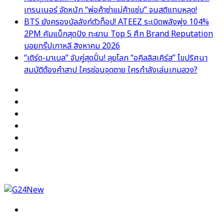
เทรนเนอร์ จัดหนัก “พ่อค้าซ่าแม่ค้าแซ่บ” จนสติแทบหลุด!
BTS ยังครองบัลลังก์ตัวท็อป! ATEEZ ระเบิดพลังพุ่ง 104%
2PM คัมแบ็กสุดปัง ทะยาน Top 5 ศึก Brand Reputation
บอยกรุ๊ปเกาหลี สิงหาคม 2026
“เติร์ด-มาเบล” จับคู่สุดปั่น! ลุยโลก “อคิลลิสเคิร์ส” ไขปริศนา
สมบัติต้องคำสาป ใครซ่อนจุดตาย ใครกำลังเล่นเกมลวง?
Facebook
X
YouTube
Instagram
TikTok
Switch
skin
Menu
Search
for