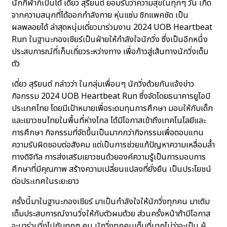
นักกีฬาก็เป็นได้ เดี่ยว สุริยนต์ ยอมรับว่าความสุขในทุกๆ วัน เกิด
จากความสนุกที่ได้ออกกำลังกาย หุ่นแซ่บ ซิกแพคชัด เป็น
ผลพลอยได้ ล่าสุดหนุ่มเดี่ยวมาร่วมงาน 2024 UOB Heartbeat
Run ในฐานะกองเชียร์เป็นฝ่ายให้กำลังใจนักวิ่ง ซึ่งเป็นอีกหนึ่ง
ประสบการณ์ที่เก็บเกี่ยวระหว่างทาง เพื่อก้าวสู่เส้นทางนักวิ่งเต็ม
ตัว
เดี่ยว สุริยนต์ กล่าวว่า ในกลุ่มเพื่อนๆ นักวิ่งด้วยกันแจ้งข่าว
กิจกรรม 2024 UOB Heartbeat Run ซึ่งจัดโดยธนาคารยูโอบี
ประเทศไทย โดยมีเป้าหมายเพื่อระดมทุนการศึกษา มอบให้กับเด็ก
และเยาวชนไทยในพื้นที่ห่างไกล ได้มีโอกาสเข้าถึงเทคโนโลยีและ
การศึกษา กิจกรรมที่จัดขึ้นเป็นมากกว่ากิจกรรมเพื่อตอบแทน
ความรับผิดชอบต่อสังคม แต่เป็นการช่วยแก้ปัญหาความเหลื่อมล้ำ
ทางดิจิทัล การส่งเสริมเยาวชนด้วยองค์ความรู้เป็นการมอบการ
ศึกษาที่มีคุณภาพ สร้างความเปลี่ยนแปลงที่ยั่งยืน เป็นประโยชน์
ต่อประเทศในระยะยาว
ครั้งนี้มาในฐานะกองเชียร์ มาเป็นกำลังใจให้นักวิ่งทุกคน มาเติม
เต็มประสบการณ์งานวิ่งให้กับตัวผมด้วย ส่วนครั้งหน้าถ้ามีโอกาส
จะมาร่วมวิ่งไปกับทุกๆ คน นักวิ่งทุกคนเต็มที่มากไม่ว่าจะเป็น ผู้