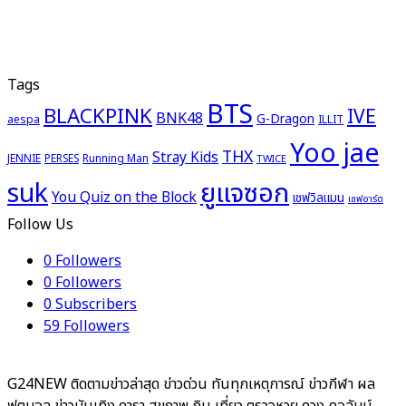
Tags
BTS
BLACKPINK
IVE
BNK48
G-Dragon
aespa
ILLIT
Yoo jae
THX
Stray Kids
JENNIE
PERSES
Running Man
TWICE
ยูแจซอก
suk
You Quiz on the Block
เชฟวิลแมน
เชฟอาร์ต
Follow Us
0
Followers
0
Followers
0
Subscribers
59
Followers
G24NEW ติดตามข่าวล่าสุด ข่าวด่วน ทันทุกเหตุการณ์ ข่าวกีฬา ผล
ฟุตบอล ข่าวบันเทิง ดารา สุขภาพ กิน เที่ยว ตรวจหวย ดวง คอลัมน์