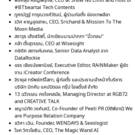
พงศ์สุข หิรัญพฤกษ์, CEO at Show No Limit and Host of
#BTbeartai Tech Contents
ภูศณัฏฐ์ การุณวงศ์วัฒน์, ผู้ร่วมก่อตั้ง ช่องเทพลีลา
รวิศ หาญอุตสาหะ, CEO, Srichand & Mission To The
Moon Media
สราวุธ เฮ้งสวัสดิ์, นักเขียนนามปากกา “นิ้วกลม”
กล้า ตั้งสุวรรณ, CEO at Wisesight
กษิดิศ สตางค์มงคล, Senior Data Analyst จาก
DataRockie
ขจร เจียรนัยพานิชย์, Executive Editor, RAiNMaker ผู้จัด
งาน iCreator Conference
จิรายุส ทรัพย์ศรีโสภา, ผู้ก่อตั้ง และประธานเจ้าหน้าที่บริหาร
บริษัท บิทคับ แคปปิตอล กรุ๊ป โฮลดิ้งส์ จำกัด
13 ฉวีวรรณ คงโชคสมัย, Managing Director at RGB72
and CREATIVE TALK
ชญาน์ทัต วงศ์มณี, Co-Founder of Peeti PR (ปีติพีอาร์) We
are Purpose Relation Company
ชวิศา เฉิน, Founder, WENDAYS & Sexologist
โชค วิศวโยธิน, CEO, The Magic Wand AI