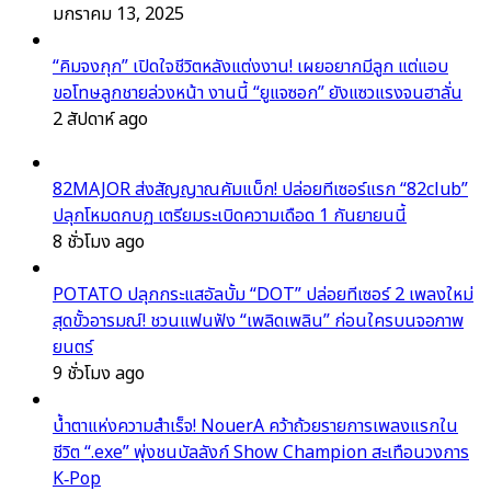
มกราคม 13, 2025
“คิมจงกุก” เปิดใจชีวิตหลังแต่งงาน! เผยอยากมีลูก แต่แอบ
ขอโทษลูกชายล่วงหน้า งานนี้ “ยูแจซอก” ยังแซวแรงจนฮาลั่น
2 สัปดาห์ ago
82MAJOR ส่งสัญญาณคัมแบ็ก! ปล่อยทีเซอร์แรก “82club”
ปลุกโหมดกบฏ เตรียมระเบิดความเดือด 1 กันยายนนี้
8 ชั่วโมง ago
POTATO ปลุกกระแสอัลบั้ม “DOT” ปล่อยทีเซอร์ 2 เพลงใหม่
สุดขั้วอารมณ์! ชวนแฟนฟัง “เพลิดเพลิน” ก่อนใครบนจอภาพ
ยนตร์
9 ชั่วโมง ago
น้ำตาแห่งความสำเร็จ! NouerA คว้าถ้วยรายการเพลงแรกใน
ชีวิต “.exe” พุ่งชนบัลลังก์ Show Champion สะเทือนวงการ
K‑Pop