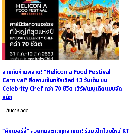
ซี
จัด
รีส์
–
โร
MV
แมน
แซ่
ติก-
บ
คอ
จน
เม
น้ำตา
ดี้
ซึม
ดู
ฟิน
สายกินห้ามพลาด! “Heliconia Food Festival
ได้
แล้ว
Carnival” ยึดลานเซ็นทรัลเวิลด์ 13 วันเต็ม ขน
บน
Celebrity Chef กว่า 70 ชีวิต เสิร์ฟเมนูเด็ดแบบจัด
iQIYI
หนัก
พร้อม
พากย์
1 สัปดาห์ ago
ไทย!
“คิมเบอร์ลี่” สวยคมสะกดทุกสายตา! ร่วมเปิดโฉมใหม่ KT