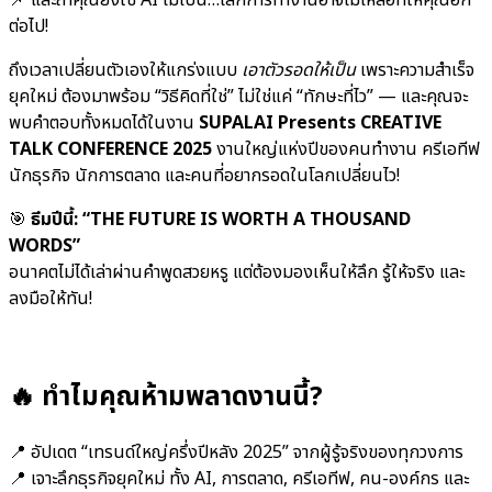
ต่อไป!
ถึงเวลาเปลี่ยนตัวเองให้แกร่งแบบ
เอาตัวรอดให้เป็น
เพราะความสำเร็จ
ยุคใหม่ ต้องมาพร้อม “วิธีคิดที่ใช่” ไม่ใช่แค่ “ทักษะที่ไว” — และคุณจะ
พบคำตอบทั้งหมดได้ในงาน
SUPALAI Presents CREATIVE
TALK CONFERENCE 2025
งานใหญ่แห่งปีของคนทำงาน ครีเอทีฟ
นักธุรกิจ นักการตลาด และคนที่อยากรอดในโลกเปลี่ยนไว!
🎯
ธีมปีนี้: “THE FUTURE IS WORTH A THOUSAND
WORDS”
อนาคตไม่ได้เล่าผ่านคำพูดสวยหรู แต่ต้องมองเห็นให้ลึก รู้ให้จริง และ
ลงมือให้ทัน!
🔥 ทำไมคุณห้ามพลาดงานนี้?
📍 อัปเดต “เทรนด์ใหญ่ครึ่งปีหลัง 2025” จากผู้รู้จริงของทุกวงการ
📍 เจาะลึกธุรกิจยุคใหม่ ทั้ง AI, การตลาด, ครีเอทีฟ, คน-องค์กร และ