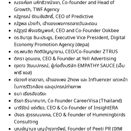
ณรงค์ยศ มหิทธิวาณิชชา, Co-founder and Head of
Growth, TWF Agency
ณัฐกรณ์ รัตนชัยสิทธิ์, CEO of Predictive
ณัฐพล ม่วงทำ, เจ้าของเพจการตลาดวันละตอน
ณัฐวุฒิ พึงเจริญพงศ์, CEO and Co-Founder Ookbee
ดร.ชินาวุธ ชินะประยูร, Executive Vice President, Digital
Economy Promotion Agency (depa)
ดร.พณชิต กิตติปัญญางาม, CEO/Co-Founder ZTRUS
ดิศรา อุดมเดช, CEO & Founder at Yell Advertising
ดุจดาว วัฒนปกรณ์, ผู้ก่อตั้งบริษัท EMPATHY SAUCE (เอ็ม
พาธี ซอส)
ต่อวงศ์ ซาลวาลา, เจ้าของเพจ 2how และ Influencer แถวหน้า
ในการรีวิวกล้อง และอุปกรณ์ถ่ายภาพ
ธนา เธียรอัจฉริยะ
ธีรยา ธีรนาคนาท, Co-founder CareerVisa (Thailand)
นารีรัตน์ แซ่เตียว, CEO & Co-Founder of InsightERA
บังอร สุวรรณมงคล, CEO & Founder of Hummingbirds
Consulting
บุณย์ญานุช บุญบำรุงทรัพย์, Founder of Peeti PR (ปีติพี