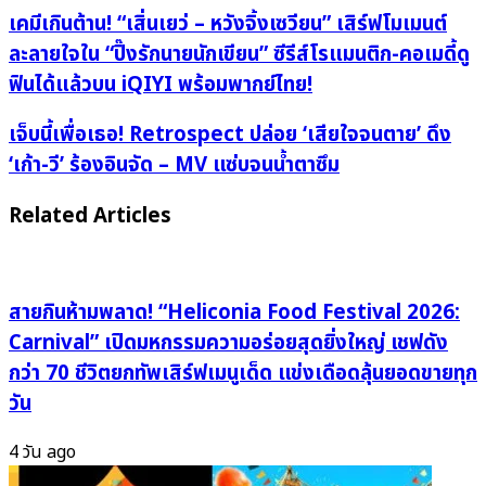
เคมี
เคมีเกินต้าน! “เสิ่นเยว่ – หวังจิ้งเซวียน” เสิร์ฟโมเมนต์
เกิน
ละลายใจใน “ปิ๊งรักนายนักเขียน” ซีรีส์โรแมนติก-คอเมดี้ดู
ต้าน!
ฟินได้แล้วบน iQIYI พร้อมพากย์ไทย!
“เสิ่นเยว่
–
เจ็บ
เจ็บนี้เพื่อเธอ! Retrospect ปล่อย ‘เสียใจจนตาย’ ดึง
หวัง
นี้
‘เก้า-วี’ ร้องอินจัด – MV แซ่บจนน้ำตาซึม
จิ้ง
เพื่อ
เซ
เธอ!
Related Articles
วียน”
Retrospect
เสิร์ฟ
ปล่อย
โมเมนต์
‘เสียใจ
ละลาย
สายกินห้ามพลาด! “Heliconia Food Festival 2026:
จน
ใจใน
ตาย’
Carnival” เปิดมหกรรมความอร่อยสุดยิ่งใหญ่ เชฟดัง
“ปิ๊ง
ดึง
กว่า 70 ชีวิตยกทัพเสิร์ฟเมนูเด็ด แข่งเดือดลุ้นยอดขายทุก
รัก
‘เก้า-
วัน
นาย
วี’
นัก
ร้อง
4 วัน ago
เขียน”
อิน