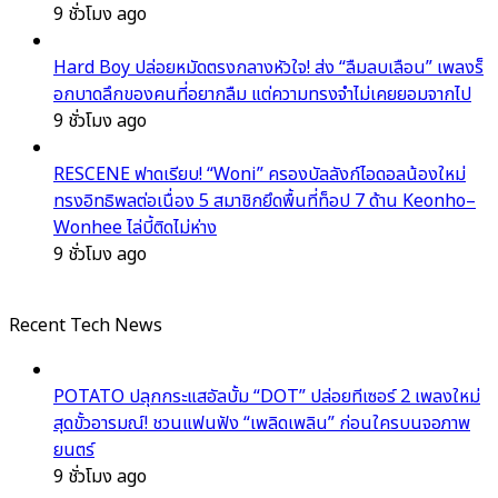
9 ชั่วโมง ago
Hard Boy ปล่อยหมัดตรงกลางหัวใจ! ส่ง “ลืมลบเลือน” เพลงร็
อกบาดลึกของคนที่อยากลืม แต่ความทรงจำไม่เคยยอมจากไป
9 ชั่วโมง ago
RESCENE ฟาดเรียบ! “Woni” ครองบัลลังก์ไอดอลน้องใหม่
ทรงอิทธิพลต่อเนื่อง 5 สมาชิกยึดพื้นที่ท็อป 7 ด้าน Keonho–
Wonhee ไล่บี้ติดไม่ห่าง
9 ชั่วโมง ago
Recent Tech News
POTATO ปลุกกระแสอัลบั้ม “DOT” ปล่อยทีเซอร์ 2 เพลงใหม่
สุดขั้วอารมณ์! ชวนแฟนฟัง “เพลิดเพลิน” ก่อนใครบนจอภาพ
ยนตร์
9 ชั่วโมง ago