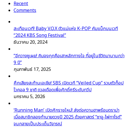
Recent
Comments
สะเทือนเวที! Baby V.O.X ตัวแม่แห่ง K-POP คัมแบ็กบนเวที
“2024 KBS Song Festival”
ธันวาคม 20, 2024
“อีกวางซูเผย! คิมจงกุกคือเสาหลักทางใจ ที่อยู่ในชีวิตมานานกว่า
9 ปี”
กุมภาพันธ์ 17, 2025
ศึกเสียงสะท้านเอเชีย! SBS เปิดเวที “Veiled Cup” รวมตัวท็อป
โวคอล 9 ชาติ ดวลเดือดเพื่อศักดิ์ศรีระดับทวีป
มกราคม 5, 2026
‘Running Man’ เปิดศักราชใหม่! ส่งต่อความฮาพร้อมดราม่า
เมื่อสมาชิกลองทำนายดวงปี 2025 ด้วยศาสตร์ “ซาจู-ไพ่ทาโรต์”
จนกลายเป็นประเด็นวิจารณ์