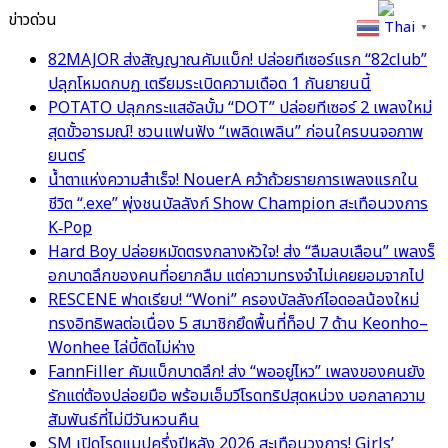
ข่าวด่วน
Thai
▼
82MAJOR ส่งสัญญาณคัมแบ็ก! ปล่อยทีเซอร์แรก “82club”
ปลุกโหมดกบฏ เตรียมระเบิดความเดือด 1 กันยายนนี้
POTATO ปลุกกระแสอัลบั้ม “DOT” ปล่อยทีเซอร์ 2 เพลงใหม่
สุดขั้วอารมณ์! ชวนแฟนฟัง “เพลิดเพลิน” ก่อนใครบนจอภาพ
ยนตร์
น้ำตาแห่งความสำเร็จ! NouerA คว้าถ้วยรายการเพลงแรกใน
ชีวิต “.exe” พุ่งชนบัลลังก์ Show Champion สะเทือนวงการ
K‑Pop
Hard Boy ปล่อยหมัดตรงกลางหัวใจ! ส่ง “ลืมลบเลือน” เพลงร็
อกบาดลึกของคนที่อยากลืม แต่ความทรงจำไม่เคยยอมจากไป
RESCENE ฟาดเรียบ! “Woni” ครองบัลลังก์ไอดอลน้องใหม่
ทรงอิทธิพลต่อเนื่อง 5 สมาชิกยึดพื้นที่ท็อป 7 ด้าน Keonho–
Wonhee ไล่บี้ติดไม่ห่าง
FannFiller คัมแบ็กบาดลึก! ส่ง “พออยู่ไหว” เพลงของคนยัง
รักแต่ต้องปล่อยมือ พร้อมเอ็มวีโรดทริปสุดหน่วง บอกลาความ
สัมพันธ์ที่ไม่มีวันหวนคืน
SM เปิดโรดแมปครึ่งปีหลัง 2026 สะเทือนวงการ! Girls’