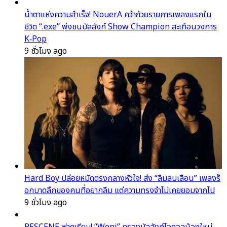
น้ำตาแห่งความสำเร็จ! NouerA คว้าถ้วยรายการเพลงแรกใน
ชีวิต “.exe” พุ่งชนบัลลังก์ Show Champion สะเทือนวงการ
K‑Pop
9 ชั่วโมง ago
Hard Boy ปล่อยหมัดตรงกลางหัวใจ! ส่ง “ลืมลบเลือน” เพลงร็
อกบาดลึกของคนที่อยากลืม แต่ความทรงจำไม่เคยยอมจากไป
9 ชั่วโมง ago
RESCENE ฟาดเรียบ! “Woni” ครองบัลลังก์ไอดอลน้องใหม่