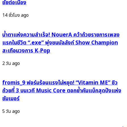
ชัยต่อเนื่อง
เต
Me
รี
Down)”
14 ชั่วโมง ago
ยม
เสิร์ฟ
ออน
พลัง
แอร์
แดน
น้ำตาแห่งความสำเร็จ! NouerA คว้าถ้วยรายการเพลง
190
ซ์
แรกในชีวิต “.exe” พุ่งชนบัลลังก์ Show Champion
ประเทศ
ฉลอง
สะเทือนวงการ K‑Pop
ทั่ว
วัน
โลก
พิเศษ
2 วัน ago
ของ
อัลบั้ม
SO
fromis_9 ฟอร์มร้อนแรงไม่หยุด! “Vitamin ME” ซิว
ME
ถ้วยที่ 3 บนเวที Music Core ตอกย้ำคัมแบ็กสุดปังแห่ง
ซัมเมอร์
5 วัน ago