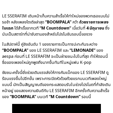
LE SSERAFIM เดินหน้าเก็บความสำเร็จให้ท่าใหม่ของพวกเธอแบบไม่
รอช้า หลังเพลงไตเติลล่าสุด
“BOOMPALA”
คว้า
ถ้วยรายการเพลง
ใบแรก
ได้สำเร็จจากเวที
“M Countdown”
เมื่อวันที่
4 มิถุนายน
ซึ่ง
นับเป็นสตาร์ทที่น่าจับตามองสำหรับโปรโมชันรอบนี้ของวง
ในสัปดาห์นี้ คู่ชิงอันดับ 1 ของรายการเป็นการปะทะกันระหว่าง
“BOOMPALA”
ของ LE SSERAFIM และ
“LEMONADE”
ของ
aespa ก่อนที่ LE SSERAFIM จะเป็นฝ่ายชนะไปในที่สุด ทำให้ตอนนี้
ชื่อของเพลงใหม่ถูกพูดถึงมากขึ้นทันทีในหมู่แฟน K-pop
ชัยชนะครั้งนี้ยิ่งช่วยเติมแรงส่งให้การคัมแบ็กของ LE SSERAFIM ดู
ร้อนแรงขึ้นไปอีกขั้น เพราะการเปิดหัวด้วยถ้วยแรกบนเวทีเพลงใหญ่
แบบนี้ มักเป็นสัญญาณดีของกระแสตอบรับในช่วงโปรโมตที่กำลังเดิน
หน้าอยู่ ขอแสดงความยินดีกับ LE SSERAFIM อีกครั้งกับความสำเร็จ
ของ
“BOOMPALA”
บนเวที
“M Countdown”
รอบนี้