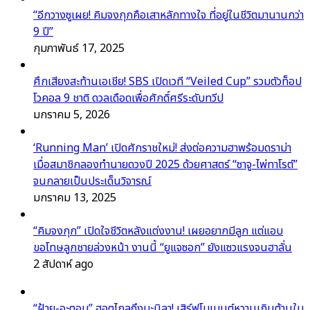
“อีกวางซูเผย! คิมจงกุกคือเสาหลักทางใจ ที่อยู่ในชีวิตมานานกว่า
9 ปี”
กุมภาพันธ์ 17, 2025
ศึกเสียงสะท้านเอเชีย! SBS เปิดเวที “Veiled Cup” รวมตัวท็อป
โวคอล 9 ชาติ ดวลเดือดเพื่อศักดิ์ศรีระดับทวีป
มกราคม 5, 2026
‘Running Man’ เปิดศักราชใหม่! ส่งต่อความฮาพร้อมดราม่า
เมื่อสมาชิกลองทำนายดวงปี 2025 ด้วยศาสตร์ “ซาจู-ไพ่ทาโรต์”
จนกลายเป็นประเด็นวิจารณ์
มกราคม 13, 2025
“คิมจงกุก” เปิดใจชีวิตหลังแต่งงาน! เผยอยากมีลูก แต่แอบ
ขอโทษลูกชายล่วงหน้า งานนี้ “ยูแจซอก” ยังแซวแรงจนฮาลั่น
2 สัปดาห์ ago
“ฝ้าย-อะตอม” ฮอตไกลถึงมะนิลา! เสิร์ฟโมเมนต์หวานเกินต้านใน