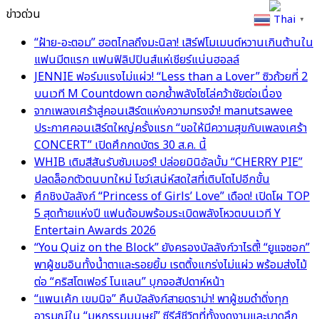
ข่าวด่วน
Thai
▼
“ฝ้าย-อะตอม” ฮอตไกลถึงมะนิลา! เสิร์ฟโมเมนต์หวานเกินต้านใน
แฟนมีตแรก แฟนฟิลิปปินส์แห่เชียร์แน่นฮอลล์
JENNIE ฟอร์มแรงไม่แผ่ว! “Less than a Lover” ซิวถ้วยที่ 2
บนเวที M Countdown ตอกย้ำพลังโซโล่คว้าชัยต่อเนื่อง
จากเพลงเศร้าสู่คอนเสิร์ตแห่งความทรงจำ! manutsawee
ประกาศคอนเสิร์ตใหญ่ครั้งแรก “ขอให้มีความสุขกับเพลงเศร้า
CONCERT” เปิดศึกกดบัตร 30 ส.ค. นี้
WHIB เติมสีสันรับซัมเมอร์! ปล่อยมินิอัลบั้ม “CHERRY PIE”
ปลดล็อกตัวตนบทใหม่ โชว์เสน่ห์สดใสที่เติบโตไปอีกขั้น
ศึกชิงบัลลังก์ “Princess of Girls’ Love” เดือด! เปิดโผ TOP
5 สุดท้ายแห่งปี แฟนด้อมพร้อมระเบิดพลังโหวตบนเวที Y
Entertain Awards 2026
“You Quiz on the Block” ยังครองบัลลังก์วาไรตี้! “ยูแจซอก”
พาผู้ชมอินทั้งน้ำตาและรอยยิ้ม เรตติ้งแกร่งไม่แผ่ว พร้อมส่งไม้
ต่อ “คริสโตเฟอร์ โนแลน” บุกจอสัปดาห์หน้า
“แพนเค้ก เขมนิจ” คืนบัลลังก์สายดราม่า! พาผู้ชมดำดิ่งทุก
อารมณ์ใน “มหกรรมมนุษย์” ซีรีส์ชีวิตที่ทั้งงดงามและบาดลึก