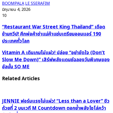
BOOMPALA
LE SSERAFIM
มิถุนายน 4, 2026
10
“Restaurant
“Restaurant War Street King Thailand” เดือด
War
ข้ามทวีป! ศึกพ่อค้าซ่าแม่ค้าแซ่บเตรียมออนแอร์ 190
Street
ประเทศทั่วโลก
King
Thailand”
Vitamin
Vitamin A เดินเกมไม่แผ่ว! ปล่อย “อย่าขัดใจ (Don’t
เดือด
A
Slow Me Down)” เสิร์ฟพลังแดนซ์ฉลองวันพิเศษของ
ข้าม
เดิน
อัลบั้ม SO ME
ทวีป!
เกม
ศึก
ไม่
Related Articles
พ่อค้า
แผ่ว!
ซ่า
ปล่อย
แม่
“อย่า
ค้า
ขัดใจ
JENNIE ฟอร์มแรงไม่แผ่ว! “Less than a Lover” ซิว
แซ่
(Don’t
ถ้วยที่ 2 บนเวที M Countdown ตอกย้ำพลังโซโล่คว้า
บ
Slow