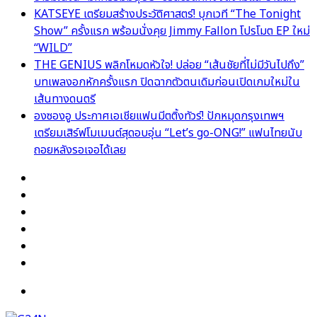
KATSEYE เตรียมสร้างประวัติศาสตร์! บุกเวที “The Tonight
Show” ครั้งแรก พร้อมนั่งคุย Jimmy Fallon โปรโมต EP ใหม่
“WILD”
THE GENIUS พลิกโหมดหัวใจ! ปล่อย “เส้นชัยที่ไม่มีวันไปถึง”
บทเพลงอกหักครั้งแรก ปิดฉากตัวตนเดิมก่อนเปิดเกมใหม่ใน
เส้นทางดนตรี
องซองอู ประกาศเอเชียแฟนมีตติ้งทัวร์! ปักหมุดกรุงเทพฯ
เตรียมเสิร์ฟโมเมนต์สุดอบอุ่น “Let’s go-ONG!” แฟนไทยนับ
ถอยหลังรอเจอได้เลย
Facebook
X
YouTube
Instagram
TikTok
Switch
skin
Menu