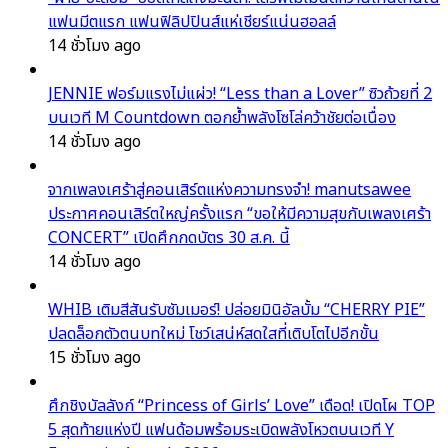
แฟนมีตแรก แฟนฟิลิปปินส์แห่เชียร์แน่นฮอลล์
14 ชั่วโมง ago
JENNIE ฟอร์มแรงไม่แผ่ว! “Less than a Lover” ซิวถ้วยที่ 2
บนเวที M Countdown ตอกย้ำพลังโซโล่คว้าชัยต่อเนื่อง
14 ชั่วโมง ago
จากเพลงเศร้าสู่คอนเสิร์ตแห่งความทรงจำ! manutsawee
ประกาศคอนเสิร์ตใหญ่ครั้งแรก “ขอให้มีความสุขกับเพลงเศร้า
CONCERT” เปิดศึกกดบัตร 30 ส.ค. นี้
14 ชั่วโมง ago
WHIB เติมสีสันรับซัมเมอร์! ปล่อยมินิอัลบั้ม “CHERRY PIE”
ปลดล็อกตัวตนบทใหม่ โชว์เสน่ห์สดใสที่เติบโตไปอีกขั้น
15 ชั่วโมง ago
ศึกชิงบัลลังก์ “Princess of Girls’ Love” เดือด! เปิดโผ TOP
5 สุดท้ายแห่งปี แฟนด้อมพร้อมระเบิดพลังโหวตบนเวที Y