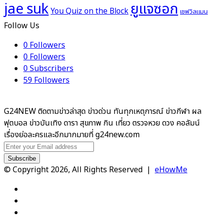
ยูแจซอก
jae suk
You Quiz on the Block
เชฟวิลแมน
Follow Us
0
Followers
0
Followers
0
Subscribers
59
Followers
G24NEW ติดตามข่าวล่าสุด ข่าวด่วน ทันทุกเหตุการณ์ ข่าวกีฬา ผล
ฟุตบอล ข่าวบันเทิง ดารา สุขภาพ กิน เที่ยว ตรวจหวย ดวง คอลัมน์
เรื่องย่อละครและอีกมากมายที่ g24new.com
Enter
your
Email
© Copyright 2026, All Rights Reserved |
eHowMe
address
Facebook
X
YouTube