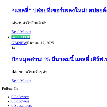
“แอลลี่” ปล่อยทีเซอร์เพลงใหม่! สปอยล์ค
เล่นกับหัวใจอีกแล้ว&…
Read More »
เพลง/TPOP
G24NEW
มีนาคม 17, 2025
14
ปักหมุดด่วน! 25 มีนาคมนี้ แอลลี่ เสิ
ปล่อยภาพใหม่รัวๆ ล่า…
Read More »
Follow Us
0
Followers
0
Followers
0
Subscribers