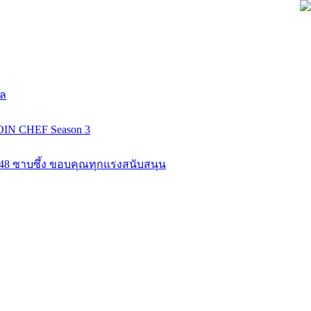
ยล
COIN CHEF Season 3
K48 ซาบซึ้ง ขอบคุณทุกแรงสนับสนุน