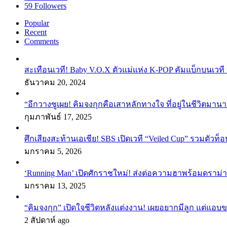
59
Followers
Popular
Recent
Comments
สะเทือนเวที! Baby V.O.X ตัวแม่แห่ง K-POP คัมแบ็กบนเวที 
ธันวาคม 20, 2024
“อีกวางซูเผย! คิมจงกุกคือเสาหลักทางใจ ที่อยู่ในชีวิตมานา
กุมภาพันธ์ 17, 2025
ศึกเสียงสะท้านเอเชีย! SBS เปิดเวที “Veiled Cup” รวมตัวท็อ
มกราคม 5, 2026
‘Running Man’ เปิดศักราชใหม่! ส่งต่อความฮาพร้อมดราม่า
มกราคม 13, 2025
“คิมจงกุก” เปิดใจชีวิตหลังแต่งงาน! เผยอยากมีลูก แต่แอ
2 สัปดาห์ ago