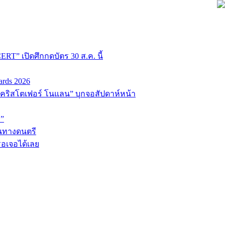
T” เปิดศึกกดบัตร 30 ส.ค. นี้
ards 2026
่อ “คริสโตเฟอร์ โนแลน” บุกจอสัปดาห์หน้า
D”
้นทางดนตรี
รอเจอได้เลย