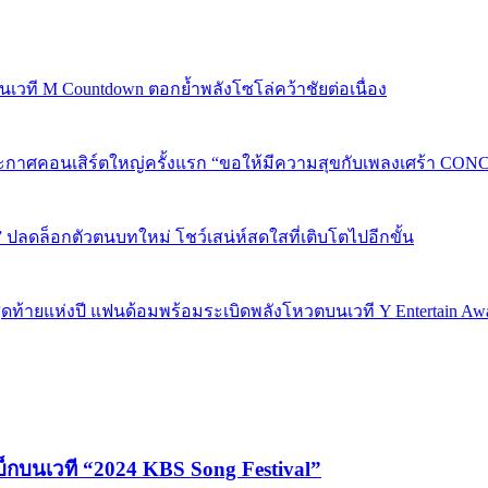
 บนเวที M Countdown ตอกย้ำพลังโซโล่คว้าชัยต่อเนื่อง
กาศคอนเสิร์ตใหญ่ครั้งแรก “ขอให้มีความสุขกับเพลงเศร้า CONCER
” ปลดล็อกตัวตนบทใหม่ โชว์เสน่ห์สดใสที่เติบโตไปอีกขั้น
P 5 สุดท้ายแห่งปี แฟนด้อมพร้อมระเบิดพลังโหวตบนเวที Y Entertain Aw
บ็กบนเวที “2024 KBS Song Festival”