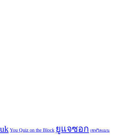
ยูแจซอก
suk
You Quiz on the Block
เชฟวิลแมน