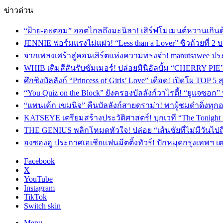
ข่าวด่วน
“ฝ้าย-อะตอม” ฮอตไกลถึงมะนิลา! เสิร์ฟโมเมนต์หวานเกินต
JENNIE ฟอร์มแรงไม่แผ่ว! “Less than a Lover” ซิวถ้วยที่ 2
จากเพลงเศร้าสู่คอนเสิร์ตแห่งความทรงจำ! manutsawee ประ
WHIB เติมสีสันรับซัมเมอร์! ปล่อยมินิอัลบั้ม “CHERRY PIE
ศึกชิงบัลลังก์ “Princess of Girls’ Love” เดือด! เปิดโผ TO
“You Quiz on the Block” ยังครองบัลลังก์วาไรตี้! “ยูแจซอก
“แพนเค้ก เขมนิจ” คืนบัลลังก์สายดราม่า! พาผู้ชมดำดิ่งทุก
KATSEYE เตรียมสร้างประวัติศาสตร์! บุกเวที “The Tonight
THE GENIUS พลิกโหมดหัวใจ! ปล่อย “เส้นชัยที่ไม่มีวันไป
องซองอู ประกาศเอเชียแฟนมีตติ้งทัวร์! ปักหมุดกรุงเทพฯ 
Facebook
X
YouTube
Instagram
TikTok
Switch skin
Menu