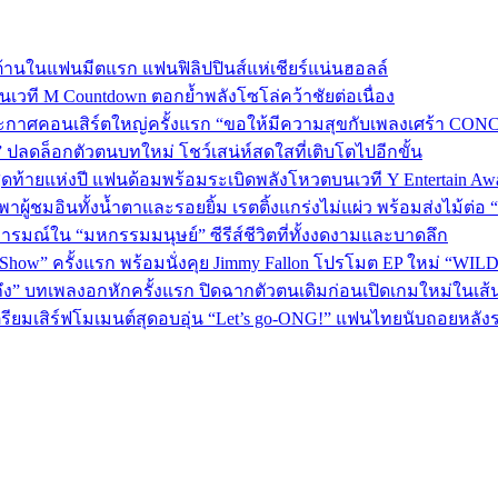
้านในแฟนมีตแรก แฟนฟิลิปปินส์แห่เชียร์แน่นฮอลล์
 บนเวที M Countdown ตอกย้ำพลังโซโล่คว้าชัยต่อเนื่อง
กาศคอนเสิร์ตใหญ่ครั้งแรก “ขอให้มีความสุขกับเพลงเศร้า CONCER
” ปลดล็อกตัวตนบทใหม่ โชว์เสน่ห์สดใสที่เติบโตไปอีกขั้น
P 5 สุดท้ายแห่งปี แฟนด้อมพร้อมระเบิดพลังโหวตบนเวที Y Entertain Aw
” พาผู้ชมอินทั้งน้ำตาและรอยยิ้ม เรตติ้งแกร่งไม่แผ่ว พร้อมส่งไม้ต
อารมณ์ใน “มหกรรมมนุษย์” ซีรีส์ชีวิตที่ทั้งงดงามและบาดลึก
 Show” ครั้งแรก พร้อมนั่งคุย Jimmy Fallon โปรโมต EP ใหม่ “WIL
ถึง” บทเพลงอกหักครั้งแรก ปิดฉากตัวตนเดิมก่อนเปิดเกมใหม่ในเส
เตรียมเสิร์ฟโมเมนต์สุดอบอุ่น “Let’s go-ONG!” แฟนไทยนับถอยหลัง