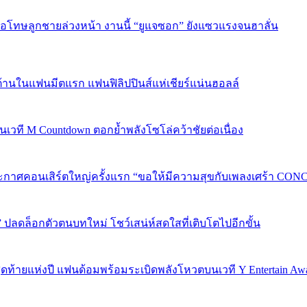
บขอโทษลูกชายล่วงหน้า งานนี้ “ยูแจซอก” ยังแซวแรงจนฮาลั่น
้านในแฟนมีตแรก แฟนฟิลิปปินส์แห่เชียร์แน่นฮอลล์
 บนเวที M Countdown ตอกย้ำพลังโซโล่คว้าชัยต่อเนื่อง
กาศคอนเสิร์ตใหญ่ครั้งแรก “ขอให้มีความสุขกับเพลงเศร้า CONCER
” ปลดล็อกตัวตนบทใหม่ โชว์เสน่ห์สดใสที่เติบโตไปอีกขั้น
P 5 สุดท้ายแห่งปี แฟนด้อมพร้อมระเบิดพลังโหวตบนเวที Y Entertain Aw