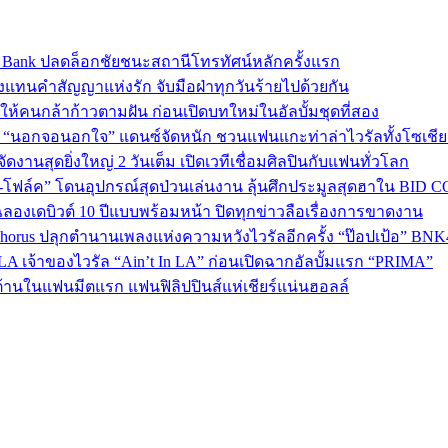
sic Bank ปลดล็อกชัยชนะสถานีโทรทัศน์หลักครั้งแรก
งแทนคำสัญญาแห่งรัก จับมือฝ่าทุกวันร้ายไปด้วยกัน
พลังให้คนกล้าก้าวตามฝัน ก่อนเปิดบทใหม่ในอัลบั้มชุดที่สอง
ใน “นอกจอนอกใจ” แดนซ์จัดหนัก ชวนแฟนแกะท่าล่าไวรัลทั้งโซเชี
งานสุดยิ่งใหญ่ 2 วันเต็ม เปิดเวทีเชื่อมศิลปินกับแฟนทั่วโลก
ง-โฟล์ค” โดนอุปกรณ์สุดป่วนเล่นงาน ลุ้นศึกประมูลสุดฮาใน BID 
ลองเดบิวต์ 10 ปีแบบพร้อมหน้า ปิดทุกข่าวลือเรื่องการขาดงาน
 Chorus ปลุกตำนานเพลงแห่งความหวังไวรัลอีกครั้ง “ป๊อปเป้อ” BN
A เจ้าของไวรัล “Ain’t In LA” ก่อนเปิดฉากอัลบั้มแรก “PRIMA”
้านในแฟนมีตแรก แฟนฟิลิปปินส์แห่เชียร์แน่นฮอลล์