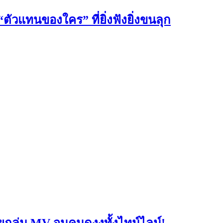
ตัวแทนของใคร” ที่ยิ่งฟังยิ่งขนลุก
ายถล่ม MV จนคนดูงงทั้งไทม์ไลน์!