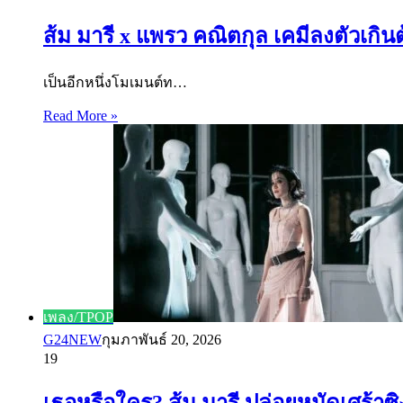
ส้ม มารี x แพรว คณิตกุล เคมีลงตัวเกินต
เป็นอีกหนึ่งโมเมนต์ท…
Read More »
เพลง/TPOP
G24NEW
กุมภาพันธ์ 20, 2026
19
เธอหรือใคร? ส้ม มารี ปล่อยหมัดเศร้าซ