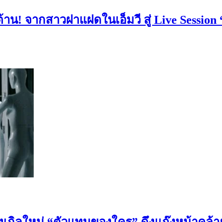
้าน! จากสาวฝาแฝดในเอ็มวี สู่ Live Session “
ิงเกิลใหม่ “ตัวแทนของใคร” ดึงแก๊งหน้าคล้