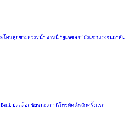
บขอโทษลูกชายล่วงหน้า งานนี้ “ยูแจซอก” ยังแซวแรงจนฮาลั่น
sic Bank ปลดล็อกชัยชนะสถานีโทรทัศน์หลักครั้งแรก