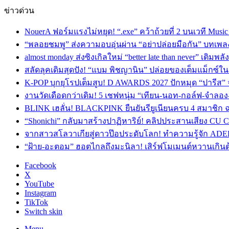
ข่าวด่วน
NouerA ฟอร์มแรงไม่หยุด! “.exe” คว้าถ้วยที่ 2 บนเวที Mu
“พลอยชมพู” ส่งความอบอุ่นผ่าน “อย่าปล่อยมือกัน” บทเพล
almost monday ส่งซิงเกิลใหม่ “better late than never” เติม
สลัดลุคเดิมสุดปัง! “แบม พิชญานิน” ปล่อยของเต็มแม็กซ์
K-POP บุกยุโรปเต็มสูบ! D AWARDS 2027 ปักหมุด “ปารีส” จัด
งานวัดเดือดกว่าเดิม! 5 เชฟหนุ่ม “เทียน-นอท-กอล์ฟ-จำลอ
BLINK เฮลั่น! BLACKPINK ยืนยันรียูเนียนครบ 4 สมาชิก ฉ
“Shonichi” กลับมาสร้างปาฏิหาริย์! คลิปประสานเสียง CU
จากสาวสโลวาเกียสู่ดาวป๊อประดับโลก! ทำความรู้จัก ADEL
“ฝ้าย-อะตอม” ฮอตไกลถึงมะนิลา! เสิร์ฟโมเมนต์หวานเกินต
Facebook
X
YouTube
Instagram
TikTok
Switch skin
Menu