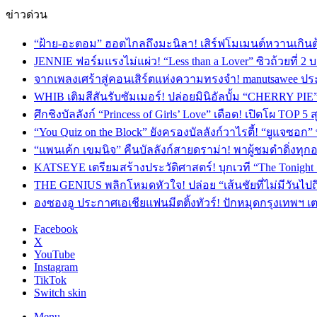
ข่าวด่วน
“ฝ้าย-อะตอม” ฮอตไกลถึงมะนิลา! เสิร์ฟโมเมนต์หวานเกินต
JENNIE ฟอร์มแรงไม่แผ่ว! “Less than a Lover” ซิวถ้วยที่ 2
จากเพลงเศร้าสู่คอนเสิร์ตแห่งความทรงจำ! manutsawee ประ
WHIB เติมสีสันรับซัมเมอร์! ปล่อยมินิอัลบั้ม “CHERRY PIE
ศึกชิงบัลลังก์ “Princess of Girls’ Love” เดือด! เปิดโผ TO
“You Quiz on the Block” ยังครองบัลลังก์วาไรตี้! “ยูแจซอก
“แพนเค้ก เขมนิจ” คืนบัลลังก์สายดราม่า! พาผู้ชมดำดิ่งทุก
KATSEYE เตรียมสร้างประวัติศาสตร์! บุกเวที “The Tonight
THE GENIUS พลิกโหมดหัวใจ! ปล่อย “เส้นชัยที่ไม่มีวันไป
องซองอู ประกาศเอเชียแฟนมีตติ้งทัวร์! ปักหมุดกรุงเทพฯ 
Facebook
X
YouTube
Instagram
TikTok
Switch skin
Menu