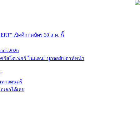
T” เปิดศึกกดบัตร 30 ส.ค. นี้
ards 2026
่อ “คริสโตเฟอร์ โนแลน” บุกจอสัปดาห์หน้า
D”
้นทางดนตรี
รอเจอได้เลย