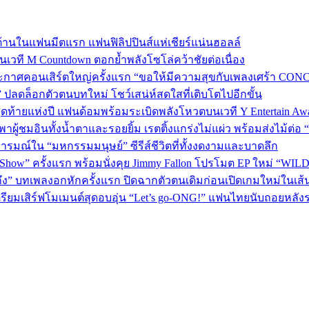
้านในแฟนมีตแรก แฟนฟิลิปปินส์แห่เชียร์แน่นฮอลล์
 บนเวที M Countdown ตอกย้ำพลังโซโล่คว้าชัยต่อเนื่อง
กาศคอนเสิร์ตใหญ่ครั้งแรก “ขอให้มีความสุขกับเพลงเศร้า CONCER
” ปลดล็อกตัวตนบทใหม่ โชว์เสน่ห์สดใสที่เติบโตไปอีกขั้น
P 5 สุดท้ายแห่งปี แฟนด้อมพร้อมระเบิดพลังโหวตบนเวที Y Entertain Aw
” พาผู้ชมอินทั้งน้ำตาและรอยยิ้ม เรตติ้งแกร่งไม่แผ่ว พร้อมส่งไม้ต
อารมณ์ใน “มหกรรมมนุษย์” ซีรีส์ชีวิตที่ทั้งงดงามและบาดลึก
 Show” ครั้งแรก พร้อมนั่งคุย Jimmy Fallon โปรโมต EP ใหม่ “WIL
ถึง” บทเพลงอกหักครั้งแรก ปิดฉากตัวตนเดิมก่อนเปิดเกมใหม่ในเส
เตรียมเสิร์ฟโมเมนต์สุดอบอุ่น “Let’s go-ONG!” แฟนไทยนับถอยหลัง