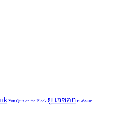
ยูแจซอก
suk
You Quiz on the Block
เชฟวิลแมน