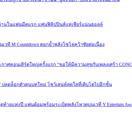
้านในแฟนมีตแรก แฟนฟิลิปปินส์แห่เชียร์แน่นฮอลล์
 บนเวที M Countdown ตอกย้ำพลังโซโล่คว้าชัยต่อเนื่อง
กาศคอนเสิร์ตใหญ่ครั้งแรก “ขอให้มีความสุขกับเพลงเศร้า CONCER
” ปลดล็อกตัวตนบทใหม่ โชว์เสน่ห์สดใสที่เติบโตไปอีกขั้น
P 5 สุดท้ายแห่งปี แฟนด้อมพร้อมระเบิดพลังโหวตบนเวที Y Entertain Aw