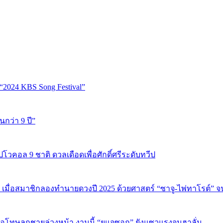
“2024 KBS Song Festival”
นกว่า 9 ปี”
ปโวคอล 9 ชาติ ดวลเดือดเพื่อศักดิ์ศรีระดับทวีป
 เมื่อสมาชิกลองทำนายดวงปี 2025 ด้วยศาสตร์ “ซาจู-ไพ่ทาโรต์” 
บขอโทษลูกชายล่วงหน้า งานนี้ “ยูแจซอก” ยังแซวแรงจนฮาลั่น