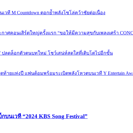
 บนเวที M Countdown ตอกย้ำพลังโซโล่คว้าชัยต่อเนื่อง
กาศคอนเสิร์ตใหญ่ครั้งแรก “ขอให้มีความสุขกับเพลงเศร้า CONCER
” ปลดล็อกตัวตนบทใหม่ โชว์เสน่ห์สดใสที่เติบโตไปอีกขั้น
P 5 สุดท้ายแห่งปี แฟนด้อมพร้อมระเบิดพลังโหวตบนเวที Y Entertain Aw
บ็กบนเวที “2024 KBS Song Festival”