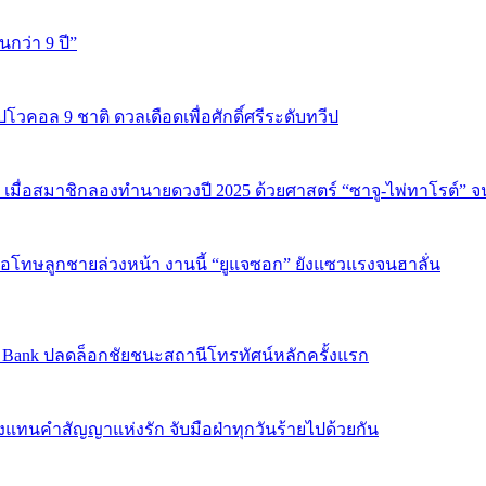
นกว่า 9 ปี”
ปโวคอล 9 ชาติ ดวลเดือดเพื่อศักดิ์ศรีระดับทวีป
 เมื่อสมาชิกลองทำนายดวงปี 2025 ด้วยศาสตร์ “ซาจู-ไพ่ทาโรต์” 
บขอโทษลูกชายล่วงหน้า งานนี้ “ยูแจซอก” ยังแซวแรงจนฮาลั่น
sic Bank ปลดล็อกชัยชนะสถานีโทรทัศน์หลักครั้งแรก
งแทนคำสัญญาแห่งรัก จับมือฝ่าทุกวันร้ายไปด้วยกัน