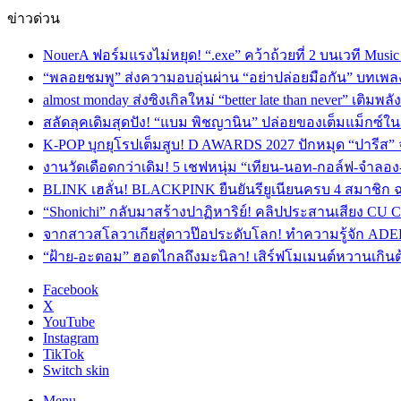
ข่าวด่วน
NouerA ฟอร์มแรงไม่หยุด! “.exe” คว้าถ้วยที่ 2 บนเวที Mu
“พลอยชมพู” ส่งความอบอุ่นผ่าน “อย่าปล่อยมือกัน” บทเพล
almost monday ส่งซิงเกิลใหม่ “better late than never” เติม
สลัดลุคเดิมสุดปัง! “แบม พิชญานิน” ปล่อยของเต็มแม็กซ์
K-POP บุกยุโรปเต็มสูบ! D AWARDS 2027 ปักหมุด “ปารีส” จัด
งานวัดเดือดกว่าเดิม! 5 เชฟหนุ่ม “เทียน-นอท-กอล์ฟ-จำลอ
BLINK เฮลั่น! BLACKPINK ยืนยันรียูเนียนครบ 4 สมาชิก ฉ
“Shonichi” กลับมาสร้างปาฏิหาริย์! คลิปประสานเสียง CU
จากสาวสโลวาเกียสู่ดาวป๊อประดับโลก! ทำความรู้จัก ADEL
“ฝ้าย-อะตอม” ฮอตไกลถึงมะนิลา! เสิร์ฟโมเมนต์หวานเกินต
Facebook
X
YouTube
Instagram
TikTok
Switch skin
Menu