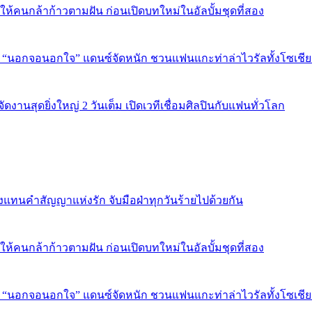
พลังให้คนกล้าก้าวตามฝัน ก่อนเปิดบทใหม่ในอัลบั้มชุดที่สอง
ใน “นอกจอนอกใจ” แดนซ์จัดหนัก ชวนแฟนแกะท่าล่าไวรัลทั้งโซเชี
งานสุดยิ่งใหญ่ 2 วันเต็ม เปิดเวทีเชื่อมศิลปินกับแฟนทั่วโลก
งแทนคำสัญญาแห่งรัก จับมือฝ่าทุกวันร้ายไปด้วยกัน
พลังให้คนกล้าก้าวตามฝัน ก่อนเปิดบทใหม่ในอัลบั้มชุดที่สอง
ใน “นอกจอนอกใจ” แดนซ์จัดหนัก ชวนแฟนแกะท่าล่าไวรัลทั้งโซเชี