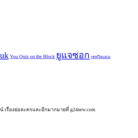
ยูแจซอก
suk
You Quiz on the Block
เชฟวิลแมน
น์ เรื่องย่อละครและอีกมากมายที่ g24new.com