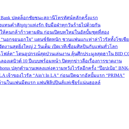
sic Bank ปลดล็อกชัยชนะสถานีโทรทัศน์หลักครั้งแรก
งแทนคำสัญญาแห่งรัก จับมือฝ่าทุกวันร้ายไปด้วยกัน
พลังให้คนกล้าก้าวตามฝัน ก่อนเปิดบทใหม่ในอัลบั้มชุดที่สอง
ใน “นอกจอนอกใจ” แดนซ์จัดหนัก ชวนแฟนแกะท่าล่าไวรัลทั้งโซเชี
งานสุดยิ่งใหญ่ 2 วันเต็ม เปิดเวทีเชื่อมศิลปินกับแฟนทั่วโลก
ง-โฟล์ค” โดนอุปกรณ์สุดป่วนเล่นงาน ลุ้นศึกประมูลสุดฮาใน BID 
ลองเดบิวต์ 10 ปีแบบพร้อมหน้า ปิดทุกข่าวลือเรื่องการขาดงาน
 Chorus ปลุกตำนานเพลงแห่งความหวังไวรัลอีกครั้ง “ป๊อปเป้อ” BN
A เจ้าของไวรัล “Ain’t In LA” ก่อนเปิดฉากอัลบั้มแรก “PRIMA”
้านในแฟนมีตแรก แฟนฟิลิปปินส์แห่เชียร์แน่นฮอลล์