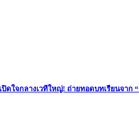
เปิดใจกลางเวทีใหญ่! ถ่ายทอดบทเรียนจาก “ร