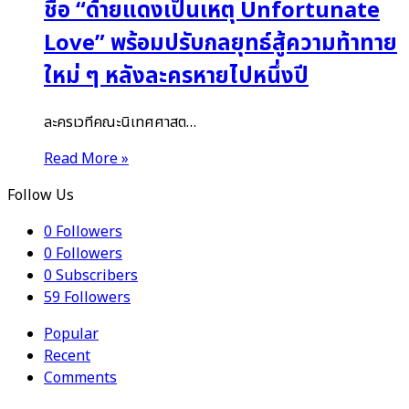
ชื่อ “ด้ายแดงเป็นเหตุ Unfortunate
Love” พร้อมปรับกลยุทธ์สู้ความท้าทาย
ใหม่ ๆ หลังละครหายไปหนึ่งปี
ละครเวทีคณะนิเทศศาสต…
Read More »
Follow Us
0
Followers
0
Followers
0
Subscribers
59
Followers
Popular
Recent
Comments