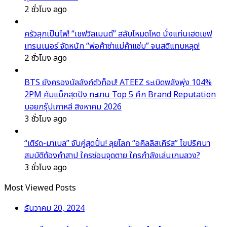
2 ชั่วโมง ago
ครัวลุกเป็นไฟ! “เชฟวิลเมนต์” สลับโหมดโหด นั่งแท่นเฮดเชฟ
เทรนเนอร์ จัดหนัก “พ่อค้าซ่าแม่ค้าแซ่บ” จนสติแทบหลุด!
2 ชั่วโมง ago
BTS ยังครองบัลลังก์ตัวท็อป! ATEEZ ระเบิดพลังพุ่ง 104%
2PM คัมแบ็กสุดปัง ทะยาน Top 5 ศึก Brand Reputation
บอยกรุ๊ปเกาหลี สิงหาคม 2026
3 ชั่วโมง ago
“เติร์ด-มาเบล” จับคู่สุดปั่น! ลุยโลก “อคิลลิสเคิร์ส” ไขปริศนา
สมบัติต้องคำสาป ใครซ่อนจุดตาย ใครกำลังเล่นเกมลวง?
3 ชั่วโมง ago
Most Viewed Posts
ธันวาคม 20, 2024