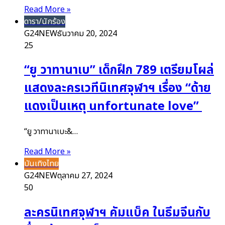
Read More »
ดารา/นักร้อง
G24NEW
ธันวาคม 20, 2024
25
“ยู วาทานาเบ” เด็กฝึก 789 เตรียมโผล่
แสดงละครเวทีนิเทศจุฬาฯ เรื่อง “ด้าย
แดงเป็นเหตุ unfortunate love”
“ยู วาทานาเบะ&…
Read More »
บันเทิงไทย
G24NEW
ตุลาคม 27, 2024
50
ละครนิเทศจุฬาฯ คัมแบ็ค ในธีมจีนกับ